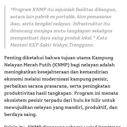
“
Program KNMP itu sejumlah fasilitas dibangun,
antara lain pabrik es portable, kios pemasaran
ikan, serta bengkel nelayan. Infrastruktur itu
dirancang menjaga mutu tangkapan sekaligus
memperkuat daya saing produk lokal.”
Kata
Menteri KKP Sakti Wahyu Trenggono.
Penting diketahui bahwa tujuan utama Kampung
Nelayan Merah Putih (KNMP) bagi nelayan adalah
meningkatkan kesejahteraan dan kemandirian
ekonomi melalui modernisasi kampung pesisir,
perbaikan sarana prasarana, serta peningkatan
produktivitas hasil tangkapan. Program ini menata
ekosistem pesisir terpadu dari hulu ke hilir untuk
mewujudkan nelayan yang mandiri, produktif, dan
berdaya saing.