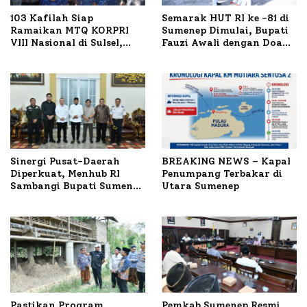
103 Kafilah Siap
Semarak HUT RI ke -81 di
Ramaikan MTQ KORPRI
Sumenep Dimulai, Bupati
VIII Nasional di Sulsel,
Fauzi Awali dengan Doa
1.024 Peserta Terdaftar
untuk Korban Kapal
Terbakar
Sinergi Pusat-Daerah
BREAKING NEWS – Kapal
Diperkuat, Menhub RI
Penumpang Terbakar di
Sambangi Bupati Sumenep
Utara Sumenep
Bahas Penanganan KM
Mutiara Sentosa II
Pastikan Program
Pemkab Sumenep Resmi