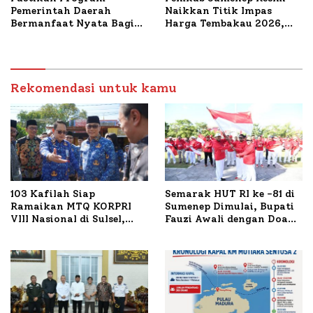
Pemerintah Daerah
Naikkan Titik Impas
Bermanfaat Nyata Bagi
Harga Tembakau 2026,
Masyarakat, Bupati
Tembakau Sawah Naik
Sumenep Tinjau Langsung
Tertinggi 5,08 Persen
Budidaya Lele dan Ayam
Petelur di Desa Bataal
Timur
Rekomendasi untuk kamu
103 Kafilah Siap
Semarak HUT RI ke -81 di
Ramaikan MTQ KORPRI
Sumenep Dimulai, Bupati
VIII Nasional di Sulsel,
Fauzi Awali dengan Doa
1.024 Peserta Terdaftar
untuk Korban Kapal
Terbakar