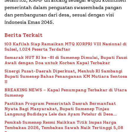
Selain itu, KNMP dirancang sebagai wujud komitmen
pemerintah dalam penguatan swasembada pangan
dan pembangunan dari desa, sesuai dengan visi
Indonesia Emas 2045.
Berita Terkait
103 Kafilah Siap Ramaikan MTQ KORPRI VIII Nasional di
Sulsel, 1.024 Peserta Terdaftar
Semarak HUT RI ke -81 di Sumenep Dimulai, Bupati Fauzi
Awali dengan Doa untuk Korban Kapal Terbakar
Sinergi Pusat-Daerah Diperkuat, Menhub RI Sambangi
Bupati Sumenep Bahas Penanganan KM Mutiara Sentosa
II
BREAKING NEWS – Kapal Penumpang Terbakar di Utara
Sumenep
Pastikan Program Pemerintah Daerah Bermanfaat
Nyata Bagi Masyarakat, Bupati Sumenep Tinjau
Langsung Budidaya Lele dan Ayam Petelur di Desa
Bataal Timur
Pemkab Sumenep Resmi Naikkan Titik Impas Harga
Tembakau 2026, Tembakau Sawah Naik Tertinggi 5,08