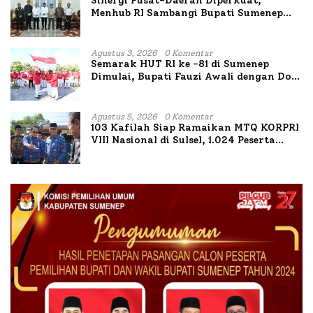
Sinergi Pusat-Daerah Diperkuat,
Menhub RI Sambangi Bupati Sumenep
Bahas Penanganan KM Mutiara Sentosa
II
Agustus 3, 2026
0 Komentar
Semarak HUT RI ke -81 di Sumenep
Dimulai, Bupati Fauzi Awali dengan Doa
untuk Korban Kapal Terbakar
Agustus 5, 2026
0 Komentar
103 Kafilah Siap Ramaikan MTQ KORPRI
VIII Nasional di Sulsel, 1.024 Peserta
Terdaftar