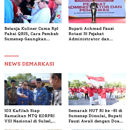
Belanja Kuliner Cuma Rp1
Bupati Achmad Fauzi
Pakai QRIS, Cara Pemkab
Rotasi 31 Pejabat
Sumenep Gaungkan
Administrator dan
Transaksi Digital
Pengawas, Tekankan
Pelayanan dan Reformasi
Birokrasi
NEWS DEMARKASI
103 Kafilah Siap
Semarak HUT RI ke -81 di
Ramaikan MTQ KORPRI
Sumenep Dimulai, Bupati
VIII Nasional di Sulsel,
Fauzi Awali dengan Doa
1.024 Peserta Terdaftar
untuk Korban Kapal