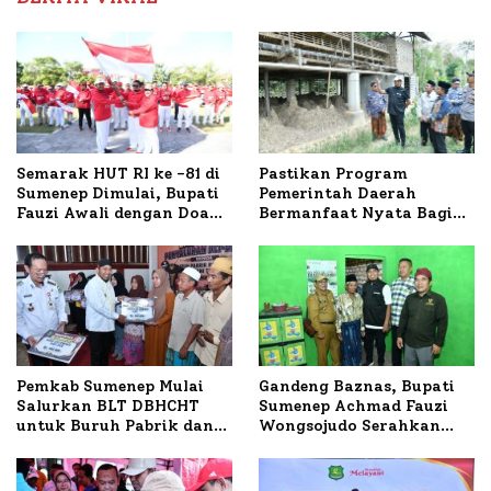
Semarak HUT RI ke -81 di
Pastikan Program
Sumenep Dimulai, Bupati
Pemerintah Daerah
Fauzi Awali dengan Doa
Bermanfaat Nyata Bagi
untuk Korban Kapal
Masyarakat, Bupati
Terbakar
Sumenep Tinjau Langsung
Budidaya Lele dan Ayam
Petelur di Desa Bataal
Timur
Pemkab Sumenep Mulai
Gandeng Baznas, Bupati
Salurkan BLT DBHCHT
Sumenep Achmad Fauzi
untuk Buruh Pabrik dan
Wongsojudo Serahkan
Tani Tembakau
Bantuan Bedah RTLH di
Dua Kecamatan