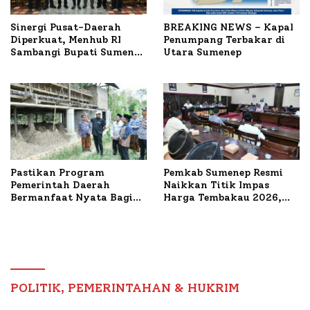
Sinergi Pusat-Daerah
BREAKING NEWS – Kapal
Diperkuat, Menhub RI
Penumpang Terbakar di
Sambangi Bupati Sumenep
Utara Sumenep
Bahas Penanganan KM
Mutiara Sentosa II
Pastikan Program
Pemkab Sumenep Resmi
Pemerintah Daerah
Naikkan Titik Impas
Bermanfaat Nyata Bagi
Harga Tembakau 2026,
Masyarakat, Bupati
Tembakau Sawah Naik
Sumenep Tinjau Langsung
Tertinggi 5,08 Persen
Budidaya Lele dan Ayam
Petelur di Desa Bataal
Timur
POLITIK, PEMERINTAHAN & HUKRIM