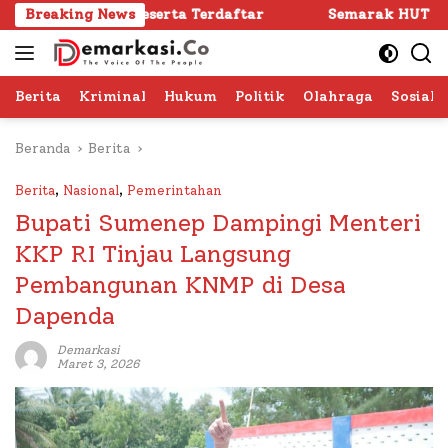
Langsung
4 Peserta Terdaftar
Breaking News
Semarak HUT RI ke -81 di Sumen
ke
konten
Berita
Kriminal
Hukum
Politik
Olahraga
Sosial 
Beranda
Berita
Berita
,
Nasional
,
Pemerintahan
Bupati Sumenep Dampingi Menteri
KKP RI Tinjau Langsung
Pembangunan KNMP di Desa
Dapenda
Demarkasi
Maret 3, 2026