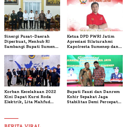
Ketua DPD PWRI Jatim
Sinergi Pusat-Daerah
Apresiasi Silaturahmi
Diperkuat, Menhub RI
Kapolresta Sumenep dan
Sambangi Bupati Sumenep
PWRI, Sebut Kemitraan
Bahas Penanganan KM
Ideal Polri-Pers
Mutiara Sentosa II
Korban Kecelakaan 2022
Bupati Fauzi dan Danrem
Kini Dapat Kursi Roda
Kohir Sepakat Jaga
Elektrik, Lita Mahfud
Stabilitas Demi Percepat
Arifin Komitmen
Pembangunan Sumenep
Dampingi Pengobatan
Nabil
BERITA VIRAL