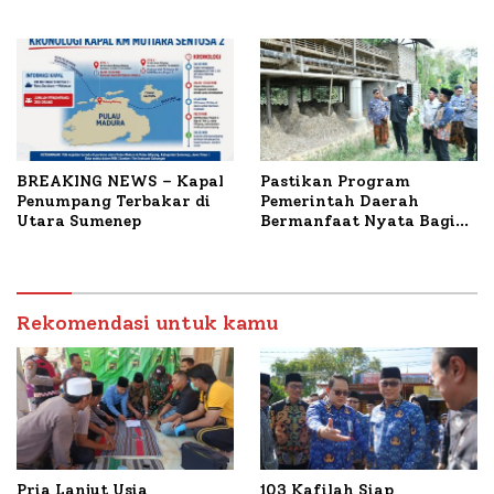
untuk Korban Kapal
Bahas Penanganan KM
Terbakar
Mutiara Sentosa II
BREAKING NEWS – Kapal
Pastikan Program
Penumpang Terbakar di
Pemerintah Daerah
Utara Sumenep
Bermanfaat Nyata Bagi
Masyarakat, Bupati
Sumenep Tinjau Langsung
Budidaya Lele dan Ayam
Petelur di Desa Bataal
Rekomendasi untuk kamu
Timur
Pria Lanjut Usia
103 Kafilah Siap