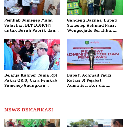
Timur
Pemkab Sumenep Mulai
Gandeng Baznas, Bupati
Salurkan BLT DBHCHT
Sumenep Achmad Fauzi
untuk Buruh Pabrik dan
Wongsojudo Serahkan
Tani Tembakau
Bantuan Bedah RTLH di
Dua Kecamatan
Belanja Kuliner Cuma Rp1
Bupati Achmad Fauzi
Pakai QRIS, Cara Pemkab
Rotasi 31 Pejabat
Sumenep Gaungkan
Administrator dan
Transaksi Digital
Pengawas, Tekankan
Pelayanan dan Reformasi
Birokrasi
NEWS DEMARKASI