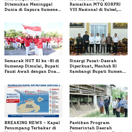
Ditemukan Meninggal
Ramaikan MTQ KORPRI
Dunia di Gapura Sumenep,
VIII Nasional di Sulsel,
Polresta Lakukan Olah
1.024 Peserta Terdaftar
TKP
Semarak HUT RI ke -81 di
Sinergi Pusat-Daerah
Sumenep Dimulai, Bupati
Diperkuat, Menhub RI
Fauzi Awali dengan Doa
Sambangi Bupati Sumenep
untuk Korban Kapal
Bahas Penanganan KM
Terbakar
Mutiara Sentosa II
BREAKING NEWS – Kapal
Pastikan Program
Penumpang Terbakar di
Pemerintah Daerah