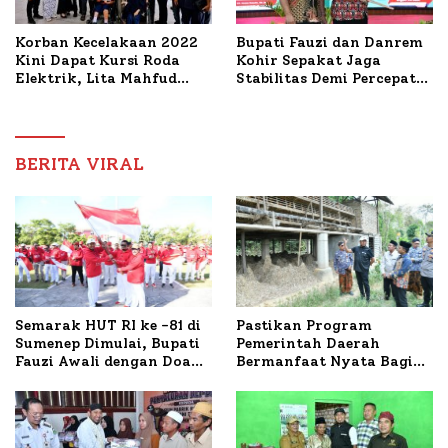
Korban Kecelakaan 2022
Bupati Fauzi dan Danrem
Kini Dapat Kursi Roda
Kohir Sepakat Jaga
Elektrik, Lita Mahfud
Stabilitas Demi Percepat
Arifin Komitmen
Pembangunan Sumenep
Dampingi Pengobatan
Nabil
BERITA VIRAL
Semarak HUT RI ke -81 di
Pastikan Program
Sumenep Dimulai, Bupati
Pemerintah Daerah
Fauzi Awali dengan Doa
Bermanfaat Nyata Bagi
untuk Korban Kapal
Masyarakat, Bupati
Terbakar
Sumenep Tinjau Langsung
Budidaya Lele dan Ayam
Petelur di Desa Bataal