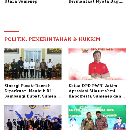
Utara Sumenep
Bermanfaat Nyata Bagi
Masyarakat, Bupati
Sumenep Tinjau Langsung
Budidaya Lele dan Ayam
Petelur di Desa Bataal
Timur
POLITIK, PEMERINTAHAN & HUKRIM
Ketua DPD PWRI Jatim
Sinergi Pusat-Daerah
Apresiasi Silaturahmi
Diperkuat, Menhub RI
Kapolresta Sumenep dan
Sambangi Bupati Sumenep
PWRI, Sebut Kemitraan
Bahas Penanganan KM
Ideal Polri-Pers
Mutiara Sentosa II