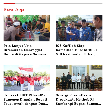
Baca Juga
Pria Lanjut Usia
103 Kafilah Siap
Ditemukan Meninggal
Ramaikan MTQ KORPRI
Dunia di Gapura Sumenep,
VIII Nasional di Sulsel,
Polresta Lakukan Olah
1.024 Peserta Terdaftar
TKP
Semarak HUT RI ke -81 di
Sinergi Pusat-Daerah
Sumenep Dimulai, Bupati
Diperkuat, Menhub RI
Fauzi Awali dengan Doa
Sambangi Bupati Sumenep