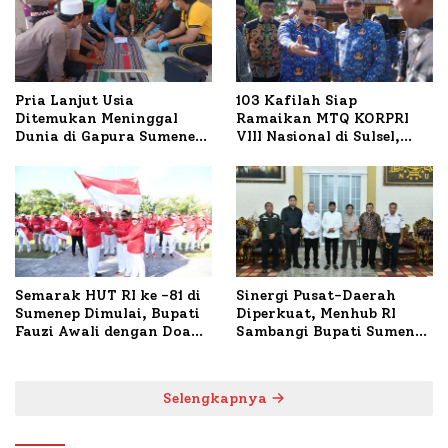
Pria Lanjut Usia
103 Kafilah Siap
Ditemukan Meninggal
Ramaikan MTQ KORPRI
Dunia di Gapura Sumenep,
VIII Nasional di Sulsel,
Polresta Lakukan Olah
1.024 Peserta Terdaftar
TKP
Semarak HUT RI ke -81 di
Sinergi Pusat-Daerah
Sumenep Dimulai, Bupati
Diperkuat, Menhub RI
Fauzi Awali dengan Doa
Sambangi Bupati Sumenep
untuk Korban Kapal
Bahas Penanganan KM
Terbakar
Mutiara Sentosa II
Selengkapnya