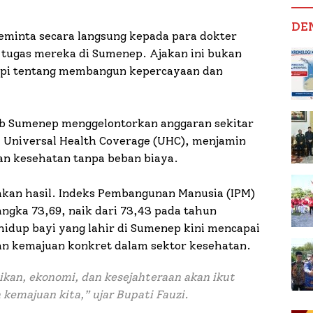
DE
meminta secara langsung kepada para dokter
tugas mereka di Sumenep. Ajakan ini bukan
tapi tentang membangun kepercayaan dan
b Sumenep menggelontorkan anggaran sekitar
 Universal Health Coverage (UHC), menjamin
an kesehatan tanpa beban biaya.
hkan hasil. Indeks Pembangunan Manusia (IPM)
gka 73,69, naik dari 73,43 pada tahun
hidup bayi yang lahir di Sumenep kini mencapai
n kemajuan konkret dalam sektor kesehatan.
ikan, ekonomi, dan kesejahteraan akan ikut
kemajuan kita,” ujar Bupati Fauzi.