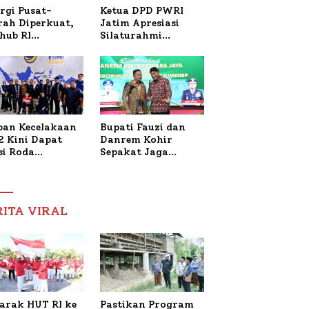
Ketua DPD PWRI
rgi Pusat-
Jatim Apresiasi
rah Diperkuat,
Silaturahmi
hub RI
Kapolresta Sumenep
bangi Bupati
dan PWRI, Sebut
enep Bahas
Kemitraan Ideal
anganan KM
Polri-Pers
ara Sentosa II
ban Kecelakaan
Bupati Fauzi dan
2 Kini Dapat
Danrem Kohir
si Roda
Sepakat Jaga
trik, Lita
Stabilitas Demi
fud Arifin
Percepat
itmen
Pembangunan
pingi
Sumenep
RITA VIRAL
gobatan Nabil
arak HUT RI ke
Pastikan Program