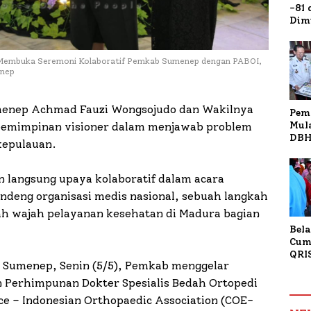
-81
Dim
Fau
Doa
Kap
Membuka Seremoni Kolaboratif Pemkab Sumenep dengan PABOI,
enep
menep Achmad Fauzi Wongsojudo dan Wakilnya
Pem
Mul
emimpinan visioner dalam menjawab problem
DBH
kepulauan.
Bur
Tan
langsung upaya kolaboratif dalam acara
deng organisasi medis nasional, sebuah langkah
ah wajah pelayanan kesehatan di Madura bagian
Bela
Cum
QRI
 Sumenep, Senin (5/5), Pemkab menggelar
Sum
Tran
n Perhimpunan Dokter Spesialis Bedah Ortopedi
nce – Indonesian Orthopaedic Association (COE-