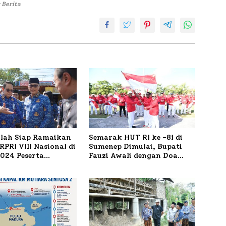
 Berita
ilah Siap Ramaikan
Semarak HUT RI ke -81 di
PRI VIII Nasional di
Sumenep Dimulai, Bupati
1.024 Peserta
Fauzi Awali dengan Doa
ar
untuk Korban Kapal
Terbakar