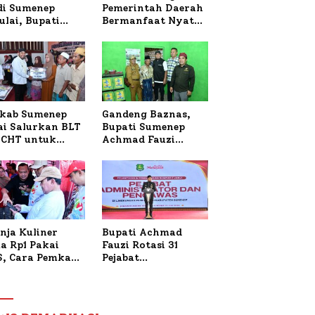
 di Sumenep
Pemerintah Daerah
ulai, Bupati
Bermanfaat Nyata
zi Awali dengan
Bagi Masyarakat,
 untuk Korban
Bupati Sumenep
al Terbakar
Tinjau Langsung
Budidaya Lele dan
Ayam Petelur di
Desa Bataal Timur
kab Sumenep
Gandeng Baznas,
ai Salurkan BLT
Bupati Sumenep
CHT untuk
Achmad Fauzi
uh Pabrik dan
Wongsojudo
i Tembakau
Serahkan Bantuan
Bedah RTLH di Dua
Kecamatan
nja Kuliner
Bupati Achmad
a Rp1 Pakai
Fauzi Rotasi 31
S, Cara Pemkab
Pejabat
enep Gaungkan
Administrator dan
saksi Digital
Pengawas,
Tekankan
Pelayanan dan