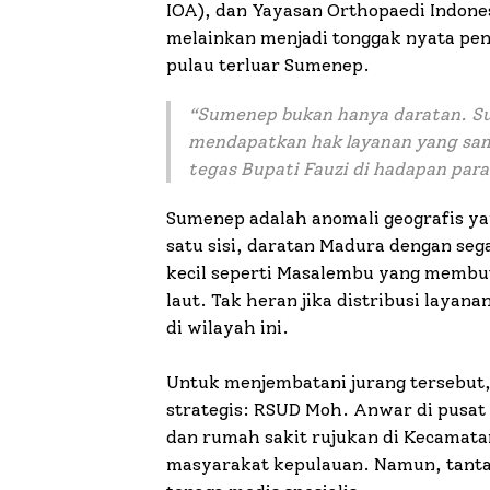
IOA), dan Yayasan Orthopaedi Indone
melainkan menjadi tonggak nyata peng
pulau terluar Sumenep.
“Sumenep bukan hanya daratan. Su
mendapatkan hak layanan yang sama
tegas Bupati Fauzi di hadapan para
Sumenep adalah anomali geografis ya
satu sisi, daratan Madura dengan segal
kecil seperti Masalembu yang membu
laut. Tak heran jika distribusi layana
di wilayah ini.
Untuk menjembatani jurang tersebut
strategis: RSUD Moh. Anwar di pusat
dan rumah sakit rujukan di Kecamat
masyarakat kepulauan. Namun, tantan