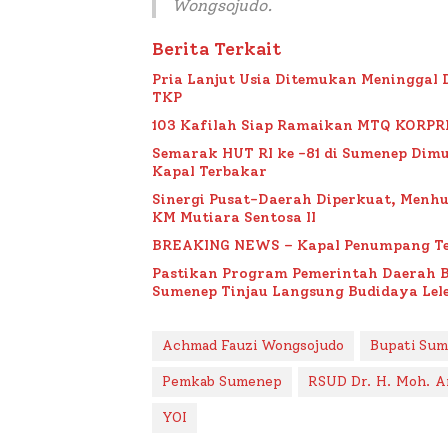
Wongsojudo.
Berita Terkait
Pria Lanjut Usia Ditemukan Meninggal 
TKP
103 Kafilah Siap Ramaikan MTQ KORPRI VI
Semarak HUT RI ke -81 di Sumenep Dimu
Kapal Terbakar
Sinergi Pusat-Daerah Diperkuat, Menh
KM Mutiara Sentosa II
BREAKING NEWS – Kapal Penumpang Te
Pastikan Program Pemerintah Daerah 
Sumenep Tinjau Langsung Budidaya Lele
Achmad Fauzi Wongsojudo
Bupati Su
Pemkab Sumenep
RSUD Dr. H. Moh. 
YOI