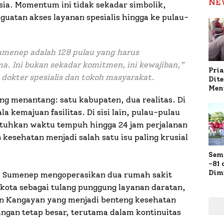
NE
sia. Momentum ini tidak sekadar simbolik,
uatan akses layanan spesialis hingga ke pulau-
menep adalah 128 pulau yang harus
. Ini bukan sekadar komitmen, ini kewajiban,”
Pria
 dokter spesialis dan tokoh masyarakat.
Dit
Men
Gap
ng menantang: satu kabupaten, dua realitas. Di
Pol
a kemajuan fasilitas. Di sisi lain, pulau-pulau
Ola
tuhkan waktu tempuh hingga 24 jam perjalanan
n kesehatan menjadi salah satu isu paling krusial
Sem
-81
Dim
, Sumenep mengoperasikan dua rumah sakit
Fau
 kota sebagai tulang punggung layanan daratan,
Doa
an Kangayan yang menjadi benteng kesehatan
Kap
gan tetap besar, terutama dalam kontinuitas