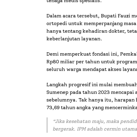
tenaga medis spesialis.
Dalam acara tersebut, Bupati Fauzi 
ortopedi untuk memperpanjang masa 
hanya tentang kehadiran dokter, te
keberlanjutan layanan.
Demi memperkuat fondasi ini, Pemka
Rp80 miliar per tahun untuk program
seluruh warga mendapat akses layan
Langkah progresif ini mulai membua
Sumenep pada tahun 2023 mencapai an
sebelumnya. Tak hanya itu, harapan 
73,69 tahun angka yang mencerminka
“Jika kesehatan maju, maka pendid
bergerak. IPM adalah cermin utama 