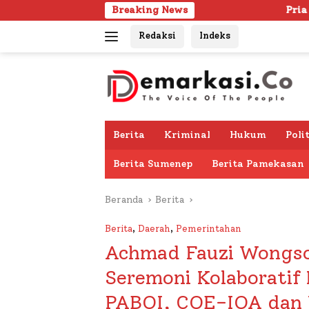
Langsung
Breaking News
Pria Lanjut Usia Ditemuka
ke
Redaksi
Indeks
konten
Berita
Kriminal
Hukum
Poli
Berita Sumenep
Berita Pamekasan
Beranda
Berita
Berita
,
Daerah
,
Pemerintahan
Achmad Fauzi Wongso
Seremoni Kolaborati
PABOI, COE-IOA dan