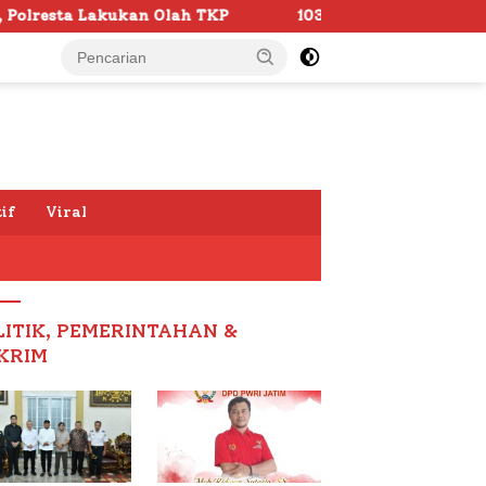
h TKP
103 Kafilah Siap Ramaikan MTQ KORPRI VIII Nas
if
Viral
LITIK, PEMERINTAHAN &
KRIM