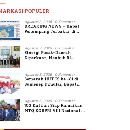
MARKASI POPULER
Agustus 2, 2026
0 Komentar
BREAKING NEWS – Kapal
Penumpang Terbakar di
Utara Sumenep
Agustus 2, 2026
0 Komentar
Sinergi Pusat-Daerah
Diperkuat, Menhub RI
Sambangi Bupati Sumenep
Bahas Penanganan KM
Mutiara Sentosa II
Agustus 3, 2026
0 Komentar
Semarak HUT RI ke -81 di
Sumenep Dimulai, Bupati
Fauzi Awali dengan Doa
untuk Korban Kapal
Terbakar
Agustus 5, 2026
0 Komentar
103 Kafilah Siap Ramaikan
MTQ KORPRI VIII Nasional di
Sulsel, 1.024 Peserta
Terdaftar