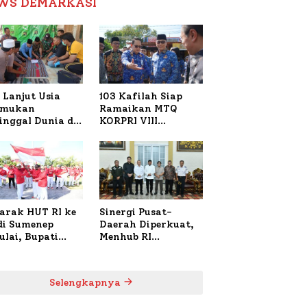
WS DEMARKASI
Reformasi Birokrasi
 Lanjut Usia
103 Kafilah Siap
emukan
Ramaikan MTQ
inggal Dunia di
KORPRI VIII
ura Sumenep,
Nasional di Sulsel,
resta Lakukan
1.024 Peserta
h TKP
Terdaftar
arak HUT RI ke
Sinergi Pusat-
 di Sumenep
Daerah Diperkuat,
ulai, Bupati
Menhub RI
zi Awali dengan
Sambangi Bupati
 untuk Korban
Sumenep Bahas
al Terbakar
Penanganan KM
Selengkapnya
Mutiara Sentosa II