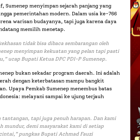
tif, Sumenep menyimpan sejarah panjang yang
 hingga pemerintahan modern. Dalam usia ke-766
rena warisan budayanya, tapi juga karena daya
endatang memilih menetap.
ekhasan tidak bisa dibaca sembarangan oleh
umenep menyimpan kekuatan yang pelan tapi pasti
ru,” ucap Bupati Ketua DPC PDI-P Sumenep.
enep bukan sekadar program daerah. Ini adalah
daerah dengan keterbatasan mampu bangkit
ranian. Upaya Pemkab Sumenep menembus batas
donesia: melayani sampai ke ujung terjauh
 tantangan, tapi juga penuh harapan. Dan kami
h mundur, demi masyarakat kami di setiap
 cintai,” pungkas Bupati Achmad Fauzi