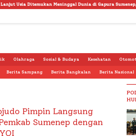
n Meninggal Dunia di Gapura Sumenep, Polresta Lakukan Ola
tik
Olahraga
Sosial & Budaya
Kesehatan
Otomot
Berita Sampang
Berita Bangkalan
Berita Nasional
PO
HU
judo Pimpin Langsung
f Pemkab Sumenep dengan
 YOI