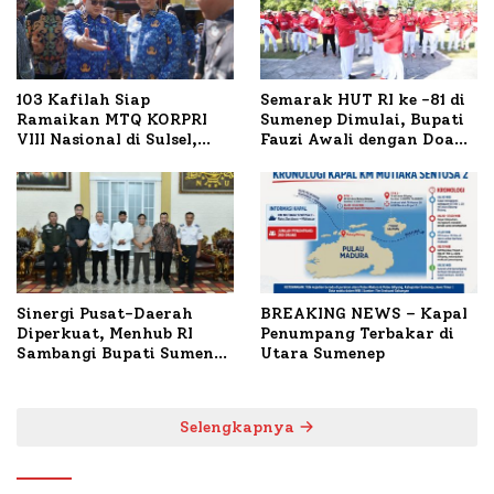
103 Kafilah Siap
Semarak HUT RI ke -81 di
Ramaikan MTQ KORPRI
Sumenep Dimulai, Bupati
VIII Nasional di Sulsel,
Fauzi Awali dengan Doa
1.024 Peserta Terdaftar
untuk Korban Kapal
Terbakar
Sinergi Pusat-Daerah
BREAKING NEWS – Kapal
Diperkuat, Menhub RI
Penumpang Terbakar di
Sambangi Bupati Sumenep
Utara Sumenep
Bahas Penanganan KM
Mutiara Sentosa II
Selengkapnya