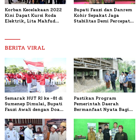
Korban Kecelakaan 2022
Bupati Fauzi dan Danrem
Kini Dapat Kursi Roda
Kohir Sepakat Jaga
Elektrik, Lita Mahfud
Stabilitas Demi Percepat
Arifin Komitmen
Pembangunan Sumenep
Dampingi Pengobatan
Nabil
BERITA VIRAL
Semarak HUT RI ke -81 di
Pastikan Program
Sumenep Dimulai, Bupati
Pemerintah Daerah
Fauzi Awali dengan Doa
Bermanfaat Nyata Bagi
untuk Korban Kapal
Masyarakat, Bupati
Terbakar
Sumenep Tinjau Langsung
Budidaya Lele dan Ayam
Petelur di Desa Bataal
Timur