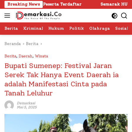
Langsung
.024 Peserta Terdaftar
Breaking News
Semarak HUT RI ke -81 di Su
ke
konten
Berita
Kriminal
Hukum
Politik
Olahraga
Sosial 
Beranda
Berita
Berita
,
Daerah
,
Wisata
Bupati Sumenep: Festival Jaran
Serek Tak Hanya Event Daerah ia
adalah Manifestasi Cinta pada
Tanah Leluhur
Demarkasi
Mei 5, 2025