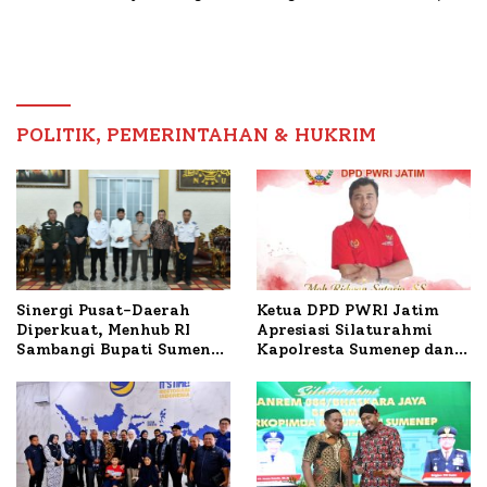
Masyarakat, Bupati
Tembakau Sawah Naik
Sumenep Tinjau Langsung
Tertinggi 5,08 Persen
Budidaya Lele dan Ayam
Petelur di Desa Bataal
Timur
POLITIK, PEMERINTAHAN & HUKRIM
Ketua DPD PWRI Jatim
Sinergi Pusat-Daerah
Apresiasi Silaturahmi
Diperkuat, Menhub RI
Kapolresta Sumenep dan
Sambangi Bupati Sumenep
PWRI, Sebut Kemitraan
Bahas Penanganan KM
Ideal Polri-Pers
Mutiara Sentosa II