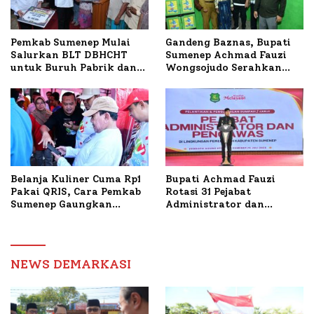
Pemkab Sumenep Mulai
Gandeng Baznas, Bupati
Salurkan BLT DBHCHT
Sumenep Achmad Fauzi
untuk Buruh Pabrik dan
Wongsojudo Serahkan
Tani Tembakau
Bantuan Bedah RTLH di
Dua Kecamatan
Belanja Kuliner Cuma Rp1
Bupati Achmad Fauzi
Pakai QRIS, Cara Pemkab
Rotasi 31 Pejabat
Sumenep Gaungkan
Administrator dan
Transaksi Digital
Pengawas, Tekankan
Pelayanan dan Reformasi
Birokrasi
NEWS DEMARKASI