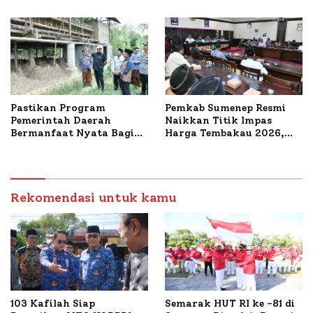
Mutiara Sentosa II
Pastikan Program
Pemkab Sumenep Resmi
Pemerintah Daerah
Naikkan Titik Impas
Bermanfaat Nyata Bagi
Harga Tembakau 2026,
Masyarakat, Bupati
Tembakau Sawah Naik
Sumenep Tinjau Langsung
Tertinggi 5,08 Persen
Budidaya Lele dan Ayam
Petelur di Desa Bataal
Timur
Rekomendasi untuk kamu
103 Kafilah Siap
Semarak HUT RI ke -81 di