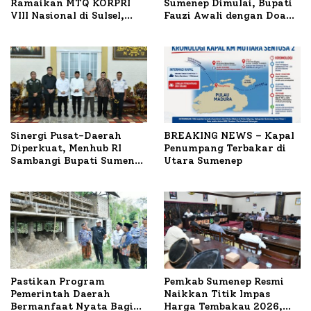
Ramaikan MTQ KORPRI
Sumenep Dimulai, Bupati
VIII Nasional di Sulsel,
Fauzi Awali dengan Doa
1.024 Peserta Terdaftar
untuk Korban Kapal
Terbakar
Sinergi Pusat-Daerah
BREAKING NEWS – Kapal
Diperkuat, Menhub RI
Penumpang Terbakar di
Sambangi Bupati Sumenep
Utara Sumenep
Bahas Penanganan KM
Mutiara Sentosa II
Pastikan Program
Pemkab Sumenep Resmi
Pemerintah Daerah
Naikkan Titik Impas
Bermanfaat Nyata Bagi
Harga Tembakau 2026,