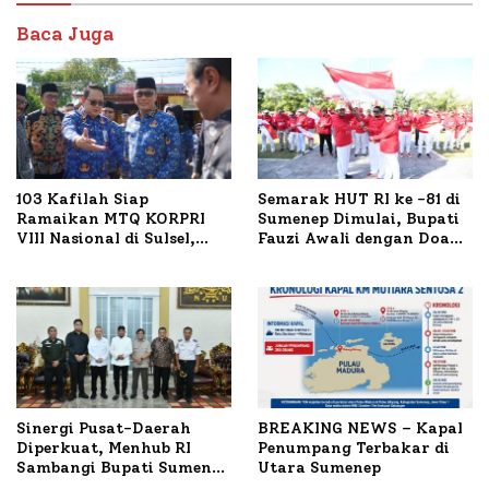
Baca Juga
103 Kafilah Siap
Semarak HUT RI ke -81 di
Ramaikan MTQ KORPRI
Sumenep Dimulai, Bupati
VIII Nasional di Sulsel,
Fauzi Awali dengan Doa
1.024 Peserta Terdaftar
untuk Korban Kapal
Terbakar
Sinergi Pusat-Daerah
BREAKING NEWS – Kapal
Diperkuat, Menhub RI
Penumpang Terbakar di
Sambangi Bupati Sumenep
Utara Sumenep
Bahas Penanganan KM