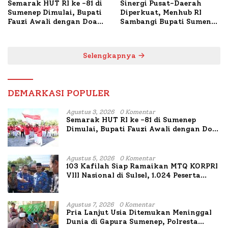
Semarak HUT RI ke -81 di
Sinergi Pusat-Daerah
Sumenep Dimulai, Bupati
Diperkuat, Menhub RI
Fauzi Awali dengan Doa
Sambangi Bupati Sumenep
untuk Korban Kapal
Bahas Penanganan KM
Terbakar
Mutiara Sentosa II
Selengkapnya
DEMARKASI POPULER
Agustus 3, 2026
0 Komentar
Semarak HUT RI ke -81 di Sumenep
Dimulai, Bupati Fauzi Awali dengan Doa
untuk Korban Kapal Terbakar
Agustus 5, 2026
0 Komentar
103 Kafilah Siap Ramaikan MTQ KORPRI
VIII Nasional di Sulsel, 1.024 Peserta
Terdaftar
Agustus 7, 2026
0 Komentar
Pria Lanjut Usia Ditemukan Meninggal
Dunia di Gapura Sumenep, Polresta