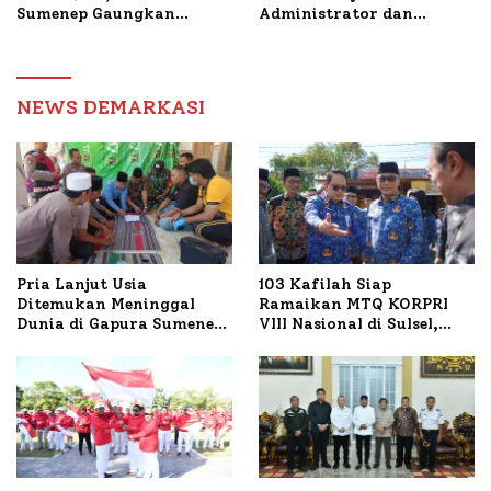
Sumenep Gaungkan
Administrator dan
Transaksi Digital
Pengawas, Tekankan
Pelayanan dan Reformasi
Birokrasi
NEWS DEMARKASI
Pria Lanjut Usia
103 Kafilah Siap
Ditemukan Meninggal
Ramaikan MTQ KORPRI
Dunia di Gapura Sumenep,
VIII Nasional di Sulsel,
Polresta Lakukan Olah
1.024 Peserta Terdaftar
TKP