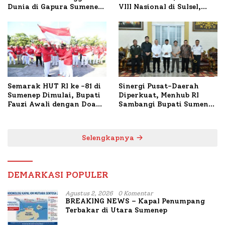
Dunia di Gapura Sumenep,
VIII Nasional di Sulsel,
Polresta Lakukan Olah
1.024 Peserta Terdaftar
TKP
Semarak HUT RI ke -81 di
Sinergi Pusat-Daerah
Sumenep Dimulai, Bupati
Diperkuat, Menhub RI
Fauzi Awali dengan Doa
Sambangi Bupati Sumenep
untuk Korban Kapal
Bahas Penanganan KM
Terbakar
Mutiara Sentosa II
Selengkapnya
DEMARKASI POPULER
Agustus 2, 2026
0 Komentar
BREAKING NEWS – Kapal Penumpang
Terbakar di Utara Sumenep