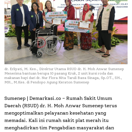
dr. Erliyati, M. Kes., Direktur Utama RSUD dr. H. Moh Anwar Sumenep
Menerima bantuan berupa 10 pasang Kruk, 2 unit kursi roda dan
makanan bayi dari dr. Nur Flora Nita Taruli Basa Sinaga, Sp.OT., SH.,
MH., M.Kes. di Pendopo Agung Keraton Sumenep
Sumenep | Demarkasi.co –
Rumah Sakit Umum
Daerah (RSUD) dr. H. Moh Anwar Sumenep terus
mengoptimalkan pelayanan kesehatan yang
memadai. Kali ini rumah sakit plat merah itu
menghadirkan tim Pengabdian masyarakat dan