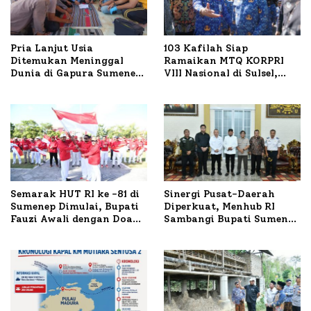
Pria Lanjut Usia
103 Kafilah Siap
Ditemukan Meninggal
Ramaikan MTQ KORPRI
Dunia di Gapura Sumenep,
VIII Nasional di Sulsel,
Polresta Lakukan Olah
1.024 Peserta Terdaftar
TKP
Semarak HUT RI ke -81 di
Sinergi Pusat-Daerah
Sumenep Dimulai, Bupati
Diperkuat, Menhub RI
Fauzi Awali dengan Doa
Sambangi Bupati Sumenep
untuk Korban Kapal
Bahas Penanganan KM
Terbakar
Mutiara Sentosa II