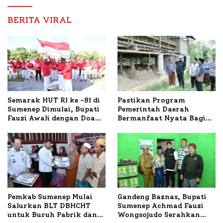
Nabil
BERITA VIRAL
Semarak HUT RI ke -81 di
Pastikan Program
Sumenep Dimulai, Bupati
Pemerintah Daerah
Fauzi Awali dengan Doa
Bermanfaat Nyata Bagi
untuk Korban Kapal
Masyarakat, Bupati
Terbakar
Sumenep Tinjau Langsung
Budidaya Lele dan Ayam
Petelur di Desa Bataal
Timur
Pemkab Sumenep Mulai
Gandeng Baznas, Bupati
Salurkan BLT DBHCHT
Sumenep Achmad Fauzi
untuk Buruh Pabrik dan
Wongsojudo Serahkan