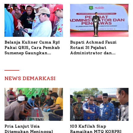
Tani Tembakau
Bantuan Bedah RTLH di
Dua Kecamatan
Belanja Kuliner Cuma Rp1
Bupati Achmad Fauzi
Pakai QRIS, Cara Pemkab
Rotasi 31 Pejabat
Sumenep Gaungkan
Administrator dan
Transaksi Digital
Pengawas, Tekankan
Pelayanan dan Reformasi
Birokrasi
NEWS DEMARKASI
Pria Lanjut Usia
103 Kafilah Siap
Ditemukan Meninggal
Ramaikan MTQ KORPRI