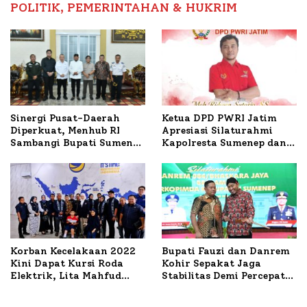
POLITIK, PEMERINTAHAN & HUKRIM
Ketua DPD PWRI Jatim
Sinergi Pusat-Daerah
Apresiasi Silaturahmi
Diperkuat, Menhub RI
Kapolresta Sumenep dan
Sambangi Bupati Sumenep
PWRI, Sebut Kemitraan
Bahas Penanganan KM
Ideal Polri-Pers
Mutiara Sentosa II
Korban Kecelakaan 2022
Bupati Fauzi dan Danrem
Kini Dapat Kursi Roda
Kohir Sepakat Jaga
Elektrik, Lita Mahfud
Stabilitas Demi Percepat
Arifin Komitmen
Pembangunan Sumenep
Dampingi Pengobatan