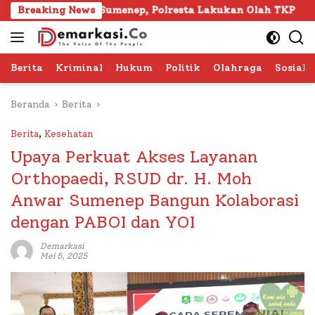
Langsung
apura Sumenep, Polresta Lakukan Olah TKP
Breaking News
103 Kafil
ke
konten
Berita
Kriminal
Hukum
Politik
Olahraga
Sosial 
Beranda
Berita
Berita
,
Kesehatan
Upaya Perkuat Akses Layanan
Orthopaedi, RSUD dr. H. Moh
Anwar Sumenep Bangun Kolaborasi
dengan PABOI dan YOI
Demarkasi
Mei 5, 2025