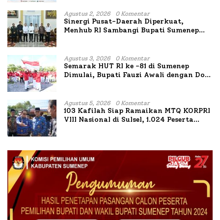
Agustus 2, 2026
0 Komentar
Sinergi Pusat-Daerah Diperkuat,
Menhub RI Sambangi Bupati Sumenep
Bahas Penanganan KM Mutiara Sentosa
II
Agustus 3, 2026
0 Komentar
Semarak HUT RI ke -81 di Sumenep
Dimulai, Bupati Fauzi Awali dengan Doa
untuk Korban Kapal Terbakar
Agustus 5, 2026
0 Komentar
103 Kafilah Siap Ramaikan MTQ KORPRI
VIII Nasional di Sulsel, 1.024 Peserta
Terdaftar