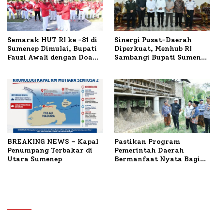
Semarak HUT RI ke -81 di
Sinergi Pusat-Daerah
Sumenep Dimulai, Bupati
Diperkuat, Menhub RI
Fauzi Awali dengan Doa
Sambangi Bupati Sumenep
untuk Korban Kapal
Bahas Penanganan KM
Terbakar
Mutiara Sentosa II
BREAKING NEWS – Kapal
Pastikan Program
Penumpang Terbakar di
Pemerintah Daerah
Utara Sumenep
Bermanfaat Nyata Bagi
Masyarakat, Bupati
Sumenep Tinjau Langsung
Budidaya Lele dan Ayam
Petelur di Desa Bataal
Timur