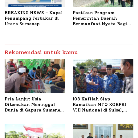
BREAKING NEWS – Kapal
Pastikan Program
Penumpang Terbakar di
Pemerintah Daerah
Utara Sumenep
Bermanfaat Nyata Bagi
Masyarakat, Bupati
Sumenep Tinjau Langsung
Budidaya Lele dan Ayam
Petelur di Desa Bataal
Rekomendasi untuk kamu
Timur
Pria Lanjut Usia
103 Kafilah Siap
Ditemukan Meninggal
Ramaikan MTQ KORPRI
Dunia di Gapura Sumenep,
VIII Nasional di Sulsel,
Polresta Lakukan Olah
1.024 Peserta Terdaftar
TKP