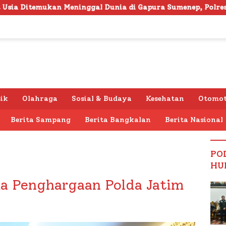
gal Dunia di Gapura Sumenep, Polresta Lakukan Olah TKP
tik
Olahraga
Sosial & Budaya
Kesehatan
Otomot
Berita Sampang
Berita Bangkalan
Berita Nasional
PO
HU
a Penghargaan Polda Jatim