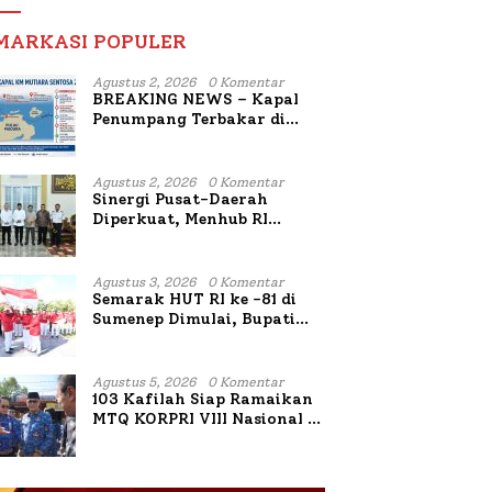
MARKASI POPULER
Agustus 2, 2026
0 Komentar
BREAKING NEWS – Kapal
Penumpang Terbakar di
Utara Sumenep
Agustus 2, 2026
0 Komentar
Sinergi Pusat-Daerah
Diperkuat, Menhub RI
Sambangi Bupati Sumenep
Bahas Penanganan KM
Mutiara Sentosa II
Agustus 3, 2026
0 Komentar
Semarak HUT RI ke -81 di
Sumenep Dimulai, Bupati
Fauzi Awali dengan Doa
untuk Korban Kapal
Terbakar
Agustus 5, 2026
0 Komentar
103 Kafilah Siap Ramaikan
MTQ KORPRI VIII Nasional di
Sulsel, 1.024 Peserta
Terdaftar