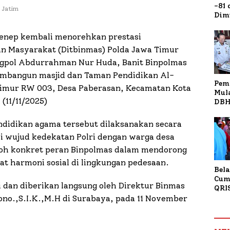
-81
 Jatim
Dim
Fau
Doa
enep kembali menorehkan prestasi
Kap
 Masyarakat (Ditbinmas) Polda Jawa Timur
gpol Abdurrahman Nur Huda, Banit Binpolmas
embangun masjid dan Taman Pendidikan Al-
Pem
Timur RW 003, Desa Paberasan, Kecamatan Kota
Mul
11/11/2025)
DBH
Bur
Tan
ndidikan agama tersebut dilaksanakan secara
 wujud kedekatan Polri dengan warga desa
ontoh konkret peran Binpolmas dalam mendorong
 harmoni sosial di lingkungan pedesaan.
Bela
Cum
 dan diberikan langsung oleh Direktur Binmas
QRI
Sum
ono.,S.I.K.,M.H di Surabaya, pada 11 November
Tran