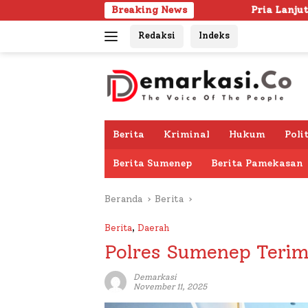
Langsung
Breaking News
Pria Lanjut Usia Ditemukan Mening
ke
Redaksi
Indeks
konten
Berita
Kriminal
Hukum
Poli
Berita Sumenep
Berita Pamekasan
Beranda
Berita
Berita
,
Daerah
Polres Sumenep Terim
Demarkasi
November 11, 2025