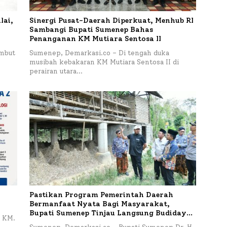
lai,
Sinergi Pusat-Daerah Diperkuat, Menhub RI
Sambangi Bupati Sumenep Bahas
Penanganan KM Mutiara Sentosa II
mbut
Sumenep, Demarkasi.co – Di tengah duka
musibah kebakaran KM Mutiara Sentosa II di
perairan utara…
Pastikan Program Pemerintah Daerah
Bermanfaat Nyata Bagi Masyarakat,
Bupati Sumenep Tinjau Langsung Budidaya
 KM.
Lele dan Ayam Petelur di Desa Bataal Timur