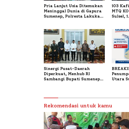
Pria Lanjut Usia Ditemukan
103 Kaf
Meninggal Dunia di Gapura
MTQ KOR
Sumenep, Polresta Lakukan
Sulsel, 
Olah TKP
Terdaft
Sinergi Pusat-Daerah
BREAKI
Diperkuat, Menhub RI
Penumpa
Sambangi Bupati Sumenep
Utara 
Bahas Penanganan KM
Mutiara Sentosa II
Rekomendasi untuk kamu