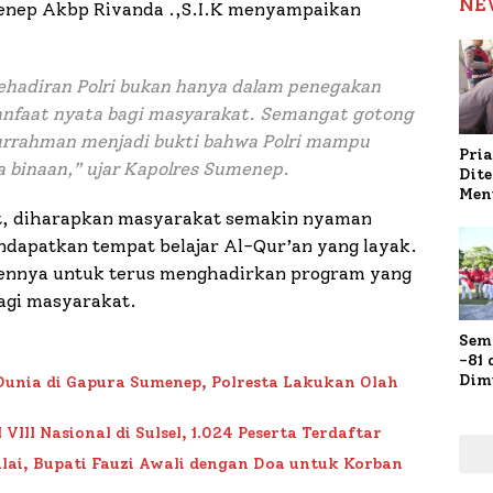
NE
menep Akbp Rivanda .,S.I.K menyampaikan
ehadiran Polri bukan hanya dalam penegakan
nfaat nyata bagi masyarakat. Semangat gotong
urrahman menjadi bukti bahwa Polri mampu
Pria
a binaan,
” ujar Kapolres Sumenep.
Dit
Men
Gap
ut, diharapkan masyarakat semakin nyaman
Pol
dapatkan tempat belajar Al-Qur’an yang layak.
Ola
nnya untuk terus menghadirkan program yang
agi masyarakat.
Sem
-81
Dim
Dunia di Gapura Sumenep, Polresta Lakukan Olah
Fau
Doa
II Nasional di Sulsel, 1.024 Peserta Terdaftar
Kap
lai, Bupati Fauzi Awali dengan Doa untuk Korban