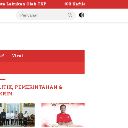
103 Kafilah Siap Ramaikan MTQ KORPRI VIII Nasional di
if
Viral
LITIK, PEMERINTAHAN &
KRIM