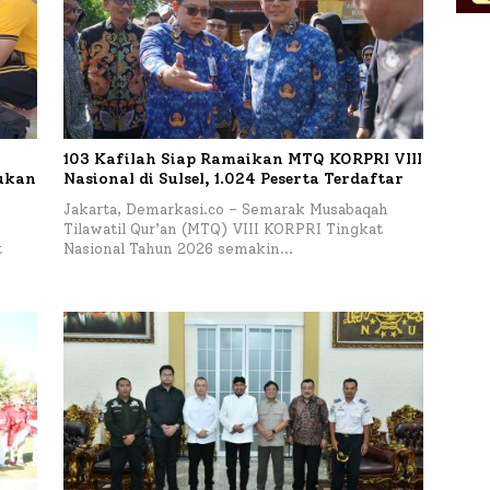
103 Kafilah Siap Ramaikan MTQ KORPRI VIII
kukan
Nasional di Sulsel, 1.024 Peserta Terdaftar
Jakarta, Demarkasi.co – Semarak Musabaqah
Tilawatil Qur’an (MTQ) VIII KORPRI Tingkat
t
Nasional Tahun 2026 semakin…