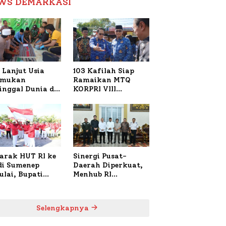
WS DEMARKASI
Reformasi Birokrasi
 Lanjut Usia
103 Kafilah Siap
emukan
Ramaikan MTQ
inggal Dunia di
KORPRI VIII
ura Sumenep,
Nasional di Sulsel,
resta Lakukan
1.024 Peserta
h TKP
Terdaftar
arak HUT RI ke
Sinergi Pusat-
 di Sumenep
Daerah Diperkuat,
ulai, Bupati
Menhub RI
zi Awali dengan
Sambangi Bupati
 untuk Korban
Sumenep Bahas
al Terbakar
Penanganan KM
Selengkapnya
Mutiara Sentosa II