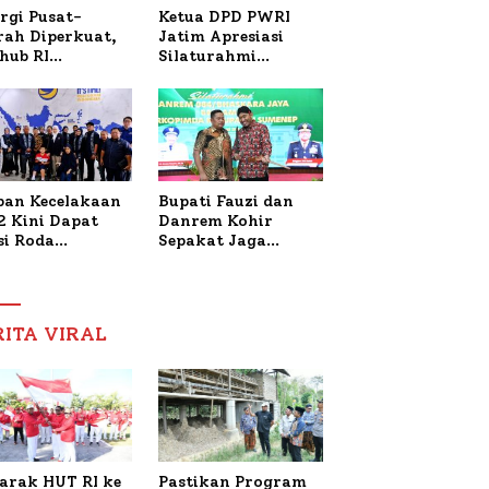
Ketua DPD PWRI
rgi Pusat-
Jatim Apresiasi
rah Diperkuat,
Silaturahmi
hub RI
Kapolresta Sumenep
bangi Bupati
dan PWRI, Sebut
enep Bahas
Kemitraan Ideal
anganan KM
Polri-Pers
ara Sentosa II
ban Kecelakaan
Bupati Fauzi dan
2 Kini Dapat
Danrem Kohir
si Roda
Sepakat Jaga
trik, Lita
Stabilitas Demi
fud Arifin
Percepat
itmen
Pembangunan
pingi
Sumenep
RITA VIRAL
gobatan Nabil
arak HUT RI ke
Pastikan Program