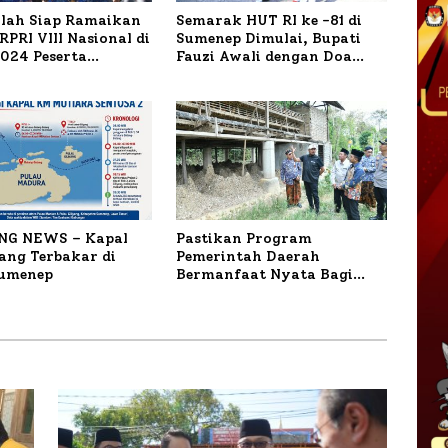
ilah Siap Ramaikan
Semarak HUT RI ke -81 di
PRI VIII Nasional di
Sumenep Dimulai, Bupati
1.024 Peserta
Fauzi Awali dengan Doa
ar
untuk Korban Kapal
Terbakar
NG NEWS – Kapal
Pastikan Program
ng Terbakar di
Pemerintah Daerah
Sumenep
Bermanfaat Nyata Bagi
Masyarakat, Bupati
Sumenep Tinjau Langsung
Budidaya Lele dan Ayam
Petelur di Desa Bataal Timur