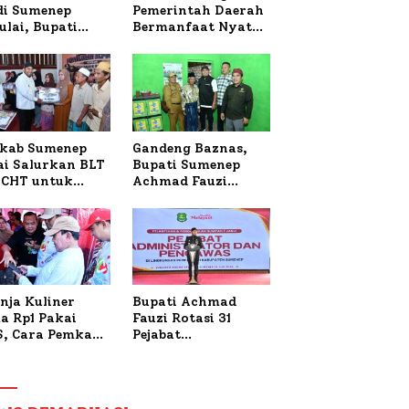
 di Sumenep
Pemerintah Daerah
ulai, Bupati
Bermanfaat Nyata
zi Awali dengan
Bagi Masyarakat,
 untuk Korban
Bupati Sumenep
al Terbakar
Tinjau Langsung
Budidaya Lele dan
Ayam Petelur di
Desa Bataal Timur
kab Sumenep
Gandeng Baznas,
ai Salurkan BLT
Bupati Sumenep
CHT untuk
Achmad Fauzi
uh Pabrik dan
Wongsojudo
i Tembakau
Serahkan Bantuan
Bedah RTLH di Dua
Kecamatan
nja Kuliner
Bupati Achmad
a Rp1 Pakai
Fauzi Rotasi 31
S, Cara Pemkab
Pejabat
enep Gaungkan
Administrator dan
saksi Digital
Pengawas,
Tekankan
Pelayanan dan