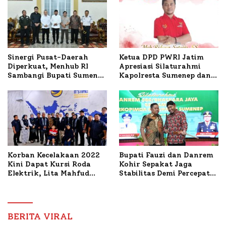
Sinergi Pusat-Daerah
Ketua DPD PWRI Jatim
Diperkuat, Menhub RI
Apresiasi Silaturahmi
Sambangi Bupati Sumenep
Kapolresta Sumenep dan
Bahas Penanganan KM
PWRI, Sebut Kemitraan
Mutiara Sentosa II
Ideal Polri-Pers
Korban Kecelakaan 2022
Bupati Fauzi dan Danrem
Kini Dapat Kursi Roda
Kohir Sepakat Jaga
Elektrik, Lita Mahfud
Stabilitas Demi Percepat
Arifin Komitmen
Pembangunan Sumenep
Dampingi Pengobatan
Nabil
BERITA VIRAL