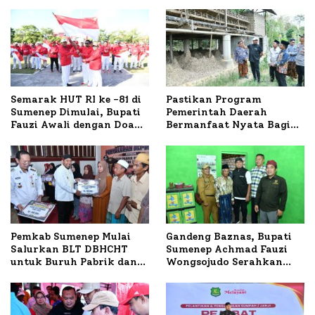
Semarak HUT RI ke -81 di
Pastikan Program
Sumenep Dimulai, Bupati
Pemerintah Daerah
Fauzi Awali dengan Doa
Bermanfaat Nyata Bagi
untuk Korban Kapal
Masyarakat, Bupati
Terbakar
Sumenep Tinjau Langsung
Budidaya Lele dan Ayam
Petelur di Desa Bataal
Timur
Pemkab Sumenep Mulai
Gandeng Baznas, Bupati
Salurkan BLT DBHCHT
Sumenep Achmad Fauzi
untuk Buruh Pabrik dan
Wongsojudo Serahkan
Tani Tembakau
Bantuan Bedah RTLH di
Dua Kecamatan