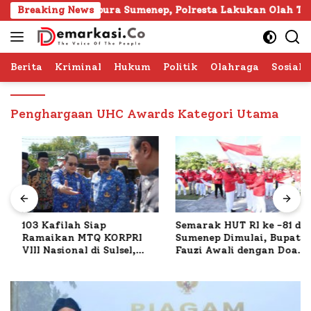
Langsung
unia di Gapura Sumenep, Polresta Lakukan Olah TKP
Breaking News
ke
konten
Berita
Kriminal
Hukum
Politik
Olahraga
Sosial 
Penghargaan UHC Awards Kategori Utama
103 Kafilah Siap
Semarak HUT RI ke -81 di
Ramaikan MTQ KORPRI
Sumenep Dimulai, Bupati
VIII Nasional di Sulsel,
Fauzi Awali dengan Doa
1.024 Peserta Terdaftar
untuk Korban Kapal
Terbakar