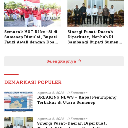
Semarak HUT RI ke -81 di
Sinergi Pusat-Daerah
Sumenep Dimulai, Bupati
Diperkuat, Menhub RI
Fauzi Awali dengan Doa
Sambangi Bupati Sumenep
untuk Korban Kapal
Bahas Penanganan KM
Terbakar
Mutiara Sentosa II
Selengkapnya
DEMARKASI POPULER
Agustus 2, 2026
0 Komentar
BREAKING NEWS – Kapal Penumpang
Terbakar di Utara Sumenep
Agustus 2, 2026
0 Komentar
Sinergi Pusat-Daerah Diperkuat,