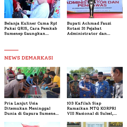
Belanja Kuliner Cuma Rp1
Bupati Achmad Fauzi
Pakai QRIS, Cara Pemkab
Rotasi 31 Pejabat
Sumenep Gaungkan
Administrator dan
Transaksi Digital
Pengawas, Tekankan
Pelayanan dan Reformasi
Birokrasi
NEWS DEMARKASI
Pria Lanjut Usia
103 Kafilah Siap
Ditemukan Meninggal
Ramaikan MTQ KORPRI
Dunia di Gapura Sumenep,
VIII Nasional di Sulsel,
Polresta Lakukan Olah
1.024 Peserta Terdaftar
TKP