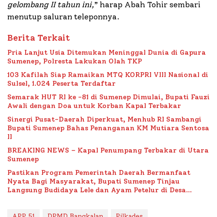
gelombang II tahun ini,
” harap Abah Tohir sembari
menutup saluran teleponnya.
Berita Terkait
Pria Lanjut Usia Ditemukan Meninggal Dunia di Gapura
Sumenep, Polresta Lakukan Olah TKP
103 Kafilah Siap Ramaikan MTQ KORPRI VIII Nasional di
Sulsel, 1.024 Peserta Terdaftar
Semarak HUT RI ke -81 di Sumenep Dimulai, Bupati Fauzi
Awali dengan Doa untuk Korban Kapal Terbakar
Sinergi Pusat-Daerah Diperkuat, Menhub RI Sambangi
Bupati Sumenep Bahas Penanganan KM Mutiara Sentosa
II
BREAKING NEWS – Kapal Penumpang Terbakar di Utara
Sumenep
Pastikan Program Pemerintah Daerah Bermanfaat
Nyata Bagi Masyarakat, Bupati Sumenep Tinjau
Langsung Budidaya Lele dan Ayam Petelur di Desa
Bataal Timur
APP 51
DPMD Bangkalan
Pilkades