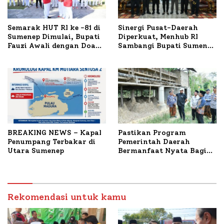
Semarak HUT RI ke -81 di
Sinergi Pusat-Daerah
Sumenep Dimulai, Bupati
Diperkuat, Menhub RI
Fauzi Awali dengan Doa
Sambangi Bupati Sumenep
untuk Korban Kapal
Bahas Penanganan KM
Terbakar
Mutiara Sentosa II
BREAKING NEWS – Kapal
Pastikan Program
Penumpang Terbakar di
Pemerintah Daerah
Utara Sumenep
Bermanfaat Nyata Bagi
Masyarakat, Bupati
Sumenep Tinjau Langsung
Budidaya Lele dan Ayam
Petelur di Desa Bataal
Rekomendasi untuk kamu
Timur