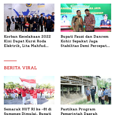
PWRI, Sebut Kemitraan
Bahas Penanganan KM
Ideal Polri-Pers
Mutiara Sentosa II
Korban Kecelakaan 2022
Bupati Fauzi dan Danrem
Kini Dapat Kursi Roda
Kohir Sepakat Jaga
Elektrik, Lita Mahfud
Stabilitas Demi Percepat
Arifin Komitmen
Pembangunan Sumenep
Dampingi Pengobatan
Nabil
BERITA VIRAL
Semarak HUT RI ke -81 di
Pastikan Program
Sumenep Dimulai, Bupati
Pemerintah Daerah