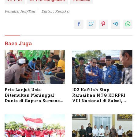
Penulis: Hol/Tim
Editor: Redaksi
Baca Juga
Pria Lanjut Usia
103 Kafilah Siap
Ditemukan Meninggal
Ramaikan MTQ KORPRI
Dunia di Gapura Sumenep,
VIII Nasional di Sulsel,
Polresta Lakukan Olah
1.024 Peserta Terdaftar
TKP