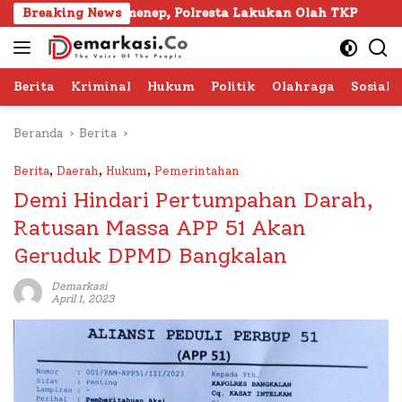
Langsung
ura Sumenep, Polresta Lakukan Olah TKP
Breaking News
103 Kafila
ke
konten
Berita
Kriminal
Hukum
Politik
Olahraga
Sosial 
Beranda
Berita
Berita
,
Daerah
,
Hukum
,
Pemerintahan
Demi Hindari Pertumpahan Darah,
Ratusan Massa APP 51 Akan
Geruduk DPMD Bangkalan
Demarkasi
April 1, 2023