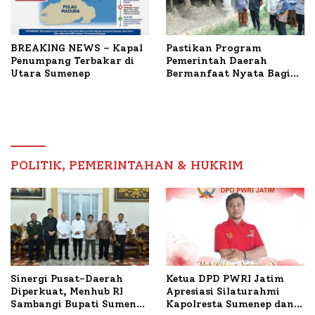
BREAKING NEWS – Kapal
Pastikan Program
Penumpang Terbakar di
Pemerintah Daerah
Utara Sumenep
Bermanfaat Nyata Bagi
Masyarakat, Bupati
Sumenep Tinjau Langsung
Budidaya Lele dan Ayam
Petelur di Desa Bataal
Timur
POLITIK, PEMERINTAHAN & HUKRIM
Ketua DPD PWRI Jatim
Sinergi Pusat-Daerah
Apresiasi Silaturahmi
Diperkuat, Menhub RI
Kapolresta Sumenep dan
Sambangi Bupati Sumenep