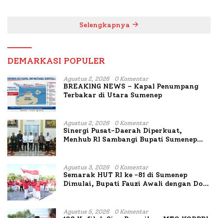
untuk Korban Kapal
Bahas Penanganan KM
Terbakar
Mutiara Sentosa II
Selengkapnya
DEMARKASI POPULER
Agustus 2, 2026
0 Komentar
BREAKING NEWS – Kapal Penumpang
Terbakar di Utara Sumenep
Agustus 2, 2026
0 Komentar
Sinergi Pusat-Daerah Diperkuat,
Menhub RI Sambangi Bupati Sumenep
Bahas Penanganan KM Mutiara Sentosa
II
Agustus 3, 2026
0 Komentar
Semarak HUT RI ke -81 di Sumenep
Dimulai, Bupati Fauzi Awali dengan Doa
untuk Korban Kapal Terbakar
Agustus 5, 2026
0 Komentar