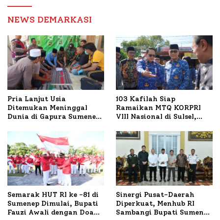
Birokrasi
NEWS DEMARKASI
Pria Lanjut Usia
103 Kafilah Siap
Ditemukan Meninggal
Ramaikan MTQ KORPRI
Dunia di Gapura Sumenep,
VIII Nasional di Sulsel,
Polresta Lakukan Olah
1.024 Peserta Terdaftar
TKP
Semarak HUT RI ke -81 di
Sinergi Pusat-Daerah
Sumenep Dimulai, Bupati
Diperkuat, Menhub RI
Fauzi Awali dengan Doa
Sambangi Bupati Sumenep