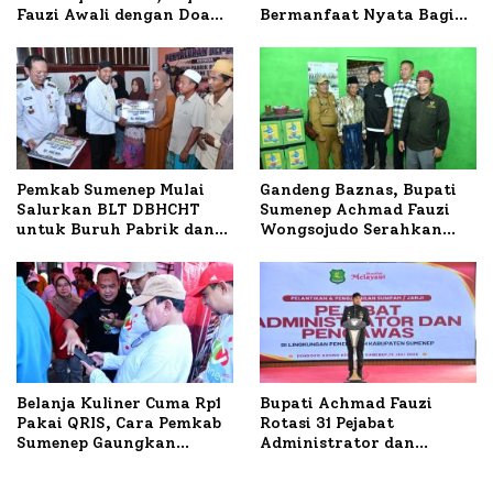
Fauzi Awali dengan Doa
Bermanfaat Nyata Bagi
untuk Korban Kapal
Masyarakat, Bupati
Terbakar
Sumenep Tinjau Langsung
Budidaya Lele dan Ayam
Petelur di Desa Bataal
Timur
Pemkab Sumenep Mulai
Gandeng Baznas, Bupati
Salurkan BLT DBHCHT
Sumenep Achmad Fauzi
untuk Buruh Pabrik dan
Wongsojudo Serahkan
Tani Tembakau
Bantuan Bedah RTLH di
Dua Kecamatan
Belanja Kuliner Cuma Rp1
Bupati Achmad Fauzi
Pakai QRIS, Cara Pemkab
Rotasi 31 Pejabat
Sumenep Gaungkan
Administrator dan
Transaksi Digital
Pengawas, Tekankan
Pelayanan dan Reformasi