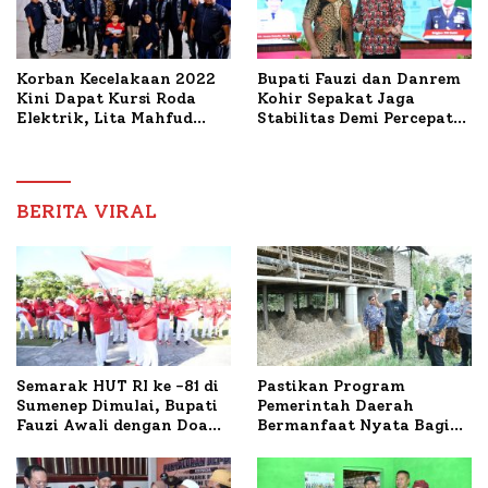
Korban Kecelakaan 2022
Bupati Fauzi dan Danrem
Kini Dapat Kursi Roda
Kohir Sepakat Jaga
Elektrik, Lita Mahfud
Stabilitas Demi Percepat
Arifin Komitmen
Pembangunan Sumenep
Dampingi Pengobatan
Nabil
BERITA VIRAL
Semarak HUT RI ke -81 di
Pastikan Program
Sumenep Dimulai, Bupati
Pemerintah Daerah
Fauzi Awali dengan Doa
Bermanfaat Nyata Bagi
untuk Korban Kapal
Masyarakat, Bupati
Terbakar
Sumenep Tinjau Langsung
Budidaya Lele dan Ayam