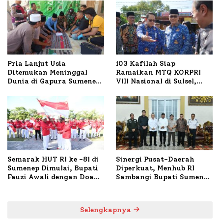
Pria Lanjut Usia
103 Kafilah Siap
Ditemukan Meninggal
Ramaikan MTQ KORPRI
Dunia di Gapura Sumenep,
VIII Nasional di Sulsel,
Polresta Lakukan Olah
1.024 Peserta Terdaftar
TKP
Semarak HUT RI ke -81 di
Sinergi Pusat-Daerah
Sumenep Dimulai, Bupati
Diperkuat, Menhub RI
Fauzi Awali dengan Doa
Sambangi Bupati Sumenep
untuk Korban Kapal
Bahas Penanganan KM
Terbakar
Mutiara Sentosa II
Selengkapnya