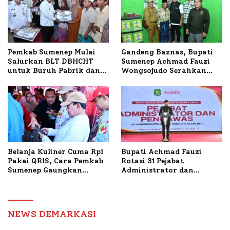
Petelur di Desa Bataal
Timur
Pemkab Sumenep Mulai
Gandeng Baznas, Bupati
Salurkan BLT DBHCHT
Sumenep Achmad Fauzi
untuk Buruh Pabrik dan
Wongsojudo Serahkan
Tani Tembakau
Bantuan Bedah RTLH di
Dua Kecamatan
Belanja Kuliner Cuma Rp1
Bupati Achmad Fauzi
Pakai QRIS, Cara Pemkab
Rotasi 31 Pejabat
Sumenep Gaungkan
Administrator dan
Transaksi Digital
Pengawas, Tekankan
Pelayanan dan Reformasi
Birokrasi
NEWS DEMARKASI