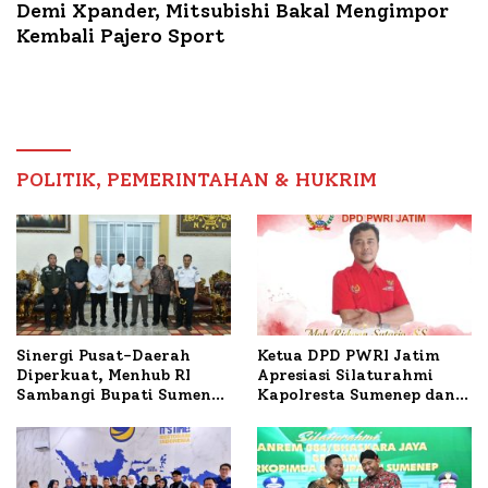
Demi Xpander, Mitsubishi Bakal Mengimpor
Kembali Pajero Sport
POLITIK, PEMERINTAHAN & HUKRIM
Sinergi Pusat-Daerah
Ketua DPD PWRI Jatim
Diperkuat, Menhub RI
Apresiasi Silaturahmi
Sambangi Bupati Sumenep
Kapolresta Sumenep dan
Bahas Penanganan KM
PWRI, Sebut Kemitraan
Mutiara Sentosa II
Ideal Polri-Pers