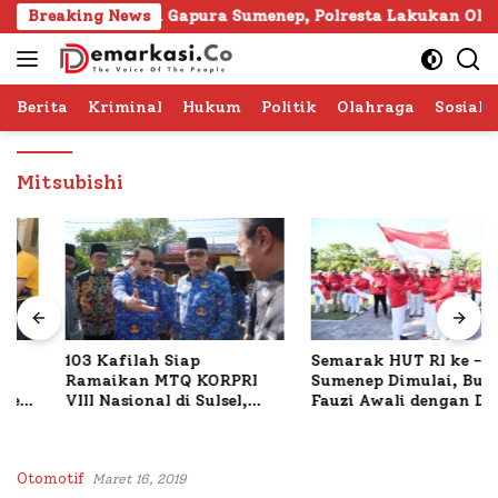
Langsung
gal Dunia di Gapura Sumenep, Polresta Lakukan Olah TKP
Breaking News
ke
konten
Berita
Kriminal
Hukum
Politik
Olahraga
Sosial 
Mitsubishi
103 Kafilah Siap
Semarak HUT RI ke -81 di
Ramaikan MTQ KORPRI
Sumenep Dimulai, Bupati
VIII Nasional di Sulsel,
Fauzi Awali dengan Doa
1.024 Peserta Terdaftar
untuk Korban Kapal
Terbakar
Otomotif
Maret 16, 2019