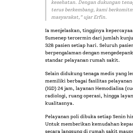
kesehatan. Dengan dukungan tenag
terus berkembang, kami berkomitm
masyarakat
,” ujar Erfin.
Ia menjelaskan, tingginya kepercay
Sumenep tercermin dari jumlah kunju
328 pasien setiap hari. Seluruh pasie
berpengalaman dengan mengedepanka
standar pelayanan rumah sakit.
Selain didukung tenaga medis yang l
memiliki berbagai fasilitas pelayanan
(IGD) 24 jam, layanan Hemodialisa (cu
radiologi, ruang operasi, hingga laya
kualitasnya.
Pelayanan poli dibuka setiap Senin hi
Untuk memberikan kemudahan kepada
secara langsung di rumah sakit maupu