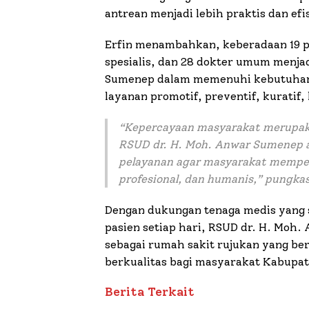
antrean menjadi lebih praktis dan efi
Erfin menambahkan, keberadaan 19 pol
spesialis, dan 28 dokter umum menj
Sumenep dalam memenuhi kebutuhan 
layanan promotif, preventif, kuratif, 
“
Kepercayaan masyarakat merupaka
RSUD dr. H. Moh. Anwar Sumenep a
pelayanan agar masyarakat memper
profesional, dan humanis
,” pungka
Dengan dukungan tenaga medis yang 
pasien setiap hari, RSUD dr. H. Moh
sebagai rumah sakit rujukan yang b
berkualitas bagi masyarakat Kabupa
Berita Terkait