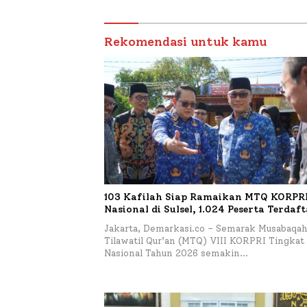
Sumenep
Budiday
Petelur
Rekomendasi untuk kamu
103 Kafilah Siap Ramaikan MTQ KORPRI 
Nasional di Sulsel, 1.024 Peserta Terdaf
Jakarta, Demarkasi.co – Semarak Musabaqa
Tilawatil Qur’an (MTQ) VIII KORPRI Tingkat
Nasional Tahun 2026 semakin…