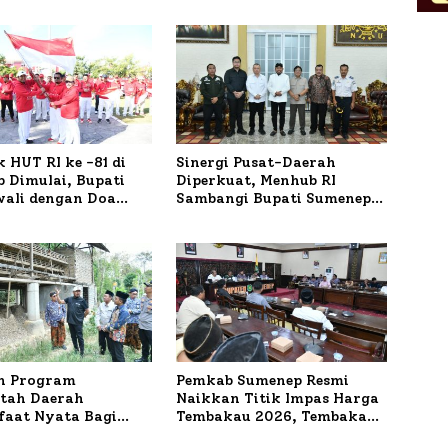
 HUT RI ke -81 di
Sinergi Pusat-Daerah
 Dimulai, Bupati
Diperkuat, Menhub RI
wali dengan Doa
Sambangi Bupati Sumenep
orban Kapal
Bahas Penanganan KM
r
Mutiara Sentosa II
n Program
Pemkab Sumenep Resmi
tah Daerah
Naikkan Titik Impas Harga
aat Nyata Bagi
Tembakau 2026, Tembakau
kat, Bupati
Sawah Naik Tertinggi 5,08