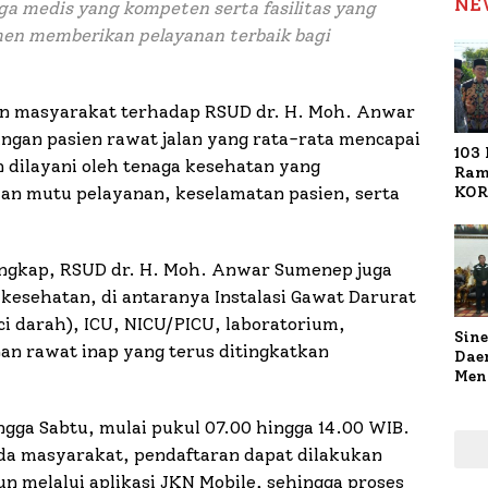
NE
a medis yang kompeten serta fasilitas yang
en memberikan pelayanan terbaik bagi
aan masyarakat terhadap RSUD dr. H. Moh. Anwar
ngan pasien rawat jalan yang rata-rata mencapai
103 
n dilayani oleh tenaga kesehatan yang
Ram
KOR
n mutu pelayanan, keselamatan pasien, serta
Nasi
1.02
Ter
engkap, RSUD dr. H. Moh. Anwar Sumenep juga
 kesehatan, di antaranya Instalasi Gawat Darurat
ci darah), ICU, NICU/PICU, laboratorium,
Sine
nan rawat inap yang terus ditingkatkan
Dae
Men
Sam
Sum
ngga Sabtu, mulai pukul 07.00 hingga 14.00 WIB.
Pen
 masyarakat, pendaftaran dapat dilakukan
Muti
n melalui aplikasi JKN Mobile, sehingga proses