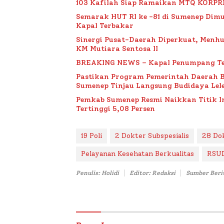
103 Kafilah Siap Ramaikan MTQ KORPRI VI
Semarak HUT RI ke -81 di Sumenep Dimu
Kapal Terbakar
Sinergi Pusat-Daerah Diperkuat, Menh
KM Mutiara Sentosa II
BREAKING NEWS – Kapal Penumpang Te
Pastikan Program Pemerintah Daerah 
Sumenep Tinjau Langsung Budidaya Lele
Pemkab Sumenep Resmi Naikkan Titik 
Tertinggi 5,08 Persen
19 Poli
2 Dokter Subspesialis
28 Do
Pelayanan Kesehatan Berkualitas
RSUD
Penulis: Holidi
Editor: Redaksi
Sumber Beri