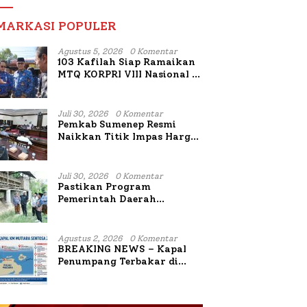
MARKASI POPULER
Agustus 5, 2026
0 Komentar
103 Kafilah Siap Ramaikan
MTQ KORPRI VIII Nasional di
Sulsel, 1.024 Peserta
Terdaftar
Juli 30, 2026
0 Komentar
Pemkab Sumenep Resmi
Naikkan Titik Impas Harga
Tembakau 2026, Tembakau
Sawah Naik Tertinggi 5,08
Persen
Juli 30, 2026
0 Komentar
Pastikan Program
Pemerintah Daerah
Bermanfaat Nyata Bagi
Masyarakat, Bupati
Sumenep Tinjau Langsung
Agustus 2, 2026
0 Komentar
Budidaya Lele dan Ayam
BREAKING NEWS – Kapal
Petelur di Desa Bataal Timur
Penumpang Terbakar di
Utara Sumenep