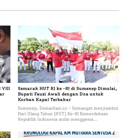
 Tinjau Langsung
Persen
a Lele dan Ayam
 di Desa Bataal Timur
VIII
Semarak HUT RI ke -81 di Sumenep Dimulai,
tar
Bupati Fauzi Awali dengan Doa untuk
Korban Kapal Terbakar
h
Sumenep, Demarkasi.co – Semangat menyambut
Hari Ulang Tahun (HUT) Ke-81 Kemerdekaan
Republik Indonesia mulai menggema…