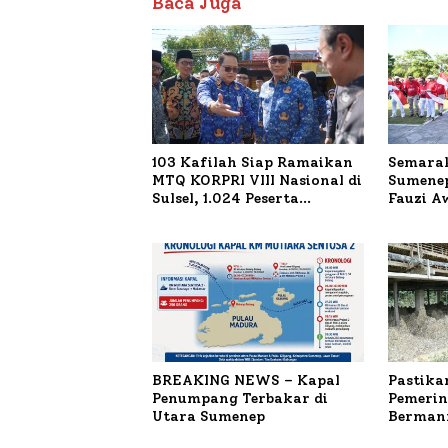
Baca Juga
103 Kafilah Siap Ramaikan
Semarak
MTQ KORPRI VIII Nasional di
Sumenep
Sulsel, 1.024 Peserta
Fauzi A
Terdaftar
untuk K
Terbaka
BREAKING NEWS – Kapal
Pastika
Penumpang Terbakar di
Pemerin
Utara Sumenep
Bermanf
Masyara