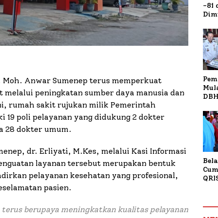
-81
Dim
Fau
Doa
Kap
Pem
H. Moh. Anwar Sumenep terus memperkuat
Mul
t melalui peningkatan sumber daya manusia dan
DBH
i, rumah sakit rujukan milik Pemerintah
Bur
Tan
 19 poli pelayanan yang didukung 2 dokter
rta 28 dokter umum.
nep, dr. Erliyati, M.Kes, melalui Kasi Informasi
Bela
penguatan layanan tersebut merupakan bentuk
Cum
irkan pelayanan kesehatan yang profesional,
QRI
eselamatan pasien.
Sum
Tran
terus berupaya meningkatkan kualitas pelayanan