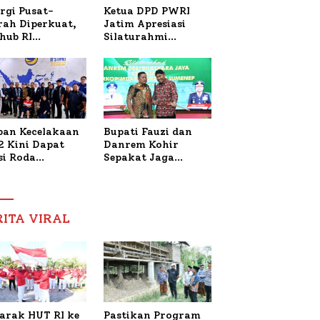
Ketua DPD PWRI
rgi Pusat-
Jatim Apresiasi
rah Diperkuat,
Silaturahmi
hub RI
Kapolresta Sumenep
bangi Bupati
dan PWRI, Sebut
enep Bahas
Kemitraan Ideal
anganan KM
Polri-Pers
ara Sentosa II
ban Kecelakaan
Bupati Fauzi dan
2 Kini Dapat
Danrem Kohir
si Roda
Sepakat Jaga
trik, Lita
Stabilitas Demi
fud Arifin
Percepat
itmen
Pembangunan
pingi
Sumenep
RITA VIRAL
gobatan Nabil
arak HUT RI ke
Pastikan Program