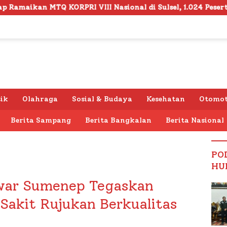
 Nasional di Sulsel, 1.024 Peserta Terdaftar
Semara
tik
Olahraga
Sosial & Budaya
Kesehatan
Otomot
Berita Sampang
Berita Bangkalan
Berita Nasional
PO
HU
war Sumenep Tegaskan
Sakit Rujukan Berkualitas