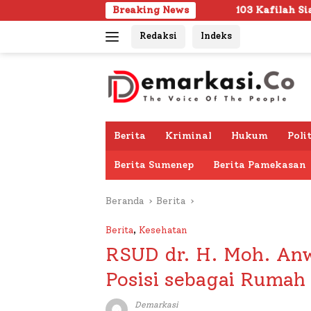
Langsung
103 Kafilah Siap Ramaikan MTQ KORPRI VIII
Breaking News
ke
Redaksi
Indeks
konten
Berita
Kriminal
Hukum
Poli
Berita Sumenep
Berita Pamekasan
Beranda
Berita
Berita
,
Kesehatan
RSUD dr. H. Moh. An
Posisi sebagai Rumah 
Demarkasi