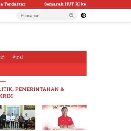
k HUT RI ke -81 di Sumenep Dimulai, Bupati Fauzi Awali de
if
Viral
LITIK, PEMERINTAHAN &
KRIM