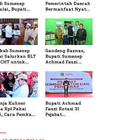
 di Sumenep
Pemerintah Daerah
ulai, Bupati
Bermanfaat Nyata
zi Awali dengan
Bagi Masyarakat,
 untuk Korban
Bupati Sumenep
al Terbakar
Tinjau Langsung
Budidaya Lele dan
Ayam Petelur di
Desa Bataal Timur
kab Sumenep
Gandeng Baznas,
ai Salurkan BLT
Bupati Sumenep
CHT untuk
Achmad Fauzi
uh Pabrik dan
Wongsojudo
i Tembakau
Serahkan Bantuan
Bedah RTLH di Dua
Kecamatan
nja Kuliner
Bupati Achmad
a Rp1 Pakai
Fauzi Rotasi 31
S, Cara Pemkab
Pejabat
enep Gaungkan
Administrator dan
saksi Digital
Pengawas,
Tekankan
Pelayanan dan