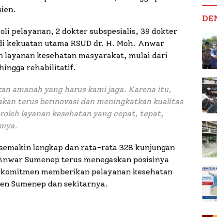
sien.
DE
i pelayanan, 2 dokter subspesialis, 39 dokter
adi kekuatan utama RSUD dr. H. Moh. Anwar
layanan kesehatan masyarakat, mulai dari
hingga rehabilitatif.
n amanah yang harus kami jaga. Karena itu,
kan terus berinovasi dan meningkatkan kualitas
oleh layanan kesehatan yang cepat, tepat,
snya.
semakin lengkap dan rata-rata 328 kunjungan
. Anwar Sumenep terus menegaskan posisinya
erkomitmen memberikan pelayanan kesehatan
ten Sumenep dan sekitarnya.