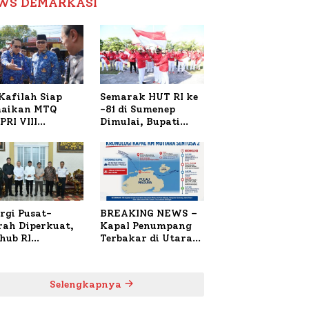
WS DEMARKASI
Reformasi Birokrasi
Kafilah Siap
Semarak HUT RI ke
aikan MTQ
-81 di Sumenep
PRI VIII
Dimulai, Bupati
onal di Sulsel,
Fauzi Awali dengan
4 Peserta
Doa untuk Korban
daftar
Kapal Terbakar
rgi Pusat-
BREAKING NEWS –
rah Diperkuat,
Kapal Penumpang
hub RI
Terbakar di Utara
bangi Bupati
Sumenep
enep Bahas
anganan KM
Selengkapnya
ara Sentosa II