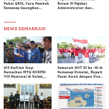
Pakai QRIS, Cara Pemkab
Rotasi 31 Pejabat
Sumenep Gaungkan
Administrator dan
Transaksi Digital
Pengawas, Tekankan
Pelayanan dan Reformasi
Birokrasi
NEWS DEMARKASI
103 Kafilah Siap
Semarak HUT RI ke -81 di
Ramaikan MTQ KORPRI
Sumenep Dimulai, Bupati
VIII Nasional di Sulsel,
Fauzi Awali dengan Doa
1.024 Peserta Terdaftar
untuk Korban Kapal
Terbakar