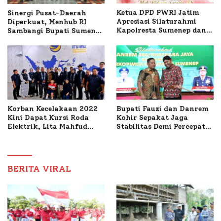
Ketua DPD PWRI Jatim
Sinergi Pusat-Daerah
Apresiasi Silaturahmi
Diperkuat, Menhub RI
Kapolresta Sumenep dan
Sambangi Bupati Sumenep
PWRI, Sebut Kemitraan
Bahas Penanganan KM
Ideal Polri-Pers
Mutiara Sentosa II
Korban Kecelakaan 2022
Bupati Fauzi dan Danrem
Kini Dapat Kursi Roda
Kohir Sepakat Jaga
Elektrik, Lita Mahfud
Stabilitas Demi Percepat
Arifin Komitmen
Pembangunan Sumenep
Dampingi Pengobatan
Nabil
BERITA VIRAL