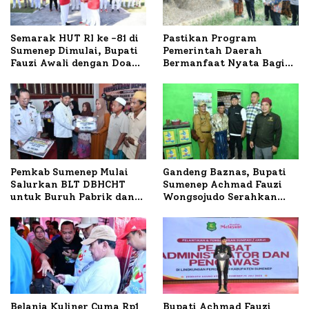
Semarak HUT RI ke -81 di
Pastikan Program
Sumenep Dimulai, Bupati
Pemerintah Daerah
Fauzi Awali dengan Doa
Bermanfaat Nyata Bagi
untuk Korban Kapal
Masyarakat, Bupati
Terbakar
Sumenep Tinjau Langsung
Budidaya Lele dan Ayam
Petelur di Desa Bataal
Timur
Pemkab Sumenep Mulai
Gandeng Baznas, Bupati
Salurkan BLT DBHCHT
Sumenep Achmad Fauzi
untuk Buruh Pabrik dan
Wongsojudo Serahkan
Tani Tembakau
Bantuan Bedah RTLH di
Dua Kecamatan
Belanja Kuliner Cuma Rp1
Bupati Achmad Fauzi