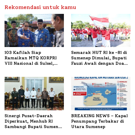
Petelur di Desa Bataal
Timur
Rekomendasi untuk kamu
103 Kafilah Siap
Semarak HUT RI ke -81 di
Ramaikan MTQ KORPRI
Sumenep Dimulai, Bupati
VIII Nasional di Sulsel,
Fauzi Awali dengan Doa
1.024 Peserta Terdaftar
untuk Korban Kapal
Terbakar
Sinergi Pusat-Daerah
BREAKING NEWS – Kapal
Diperkuat, Menhub RI
Penumpang Terbakar di
Sambangi Bupati Sumenep
Utara Sumenep
Bahas Penanganan KM