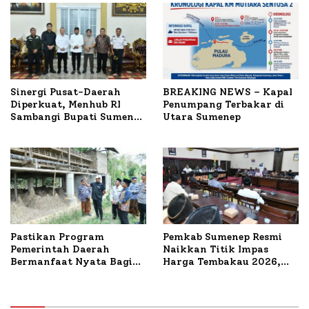
Sinergi Pusat-Daerah
BREAKING NEWS – Kapal
Diperkuat, Menhub RI
Penumpang Terbakar di
Sambangi Bupati Sumenep
Utara Sumenep
Bahas Penanganan KM
Mutiara Sentosa II
Pastikan Program
Pemkab Sumenep Resmi
Pemerintah Daerah
Naikkan Titik Impas
Bermanfaat Nyata Bagi
Harga Tembakau 2026,
Masyarakat, Bupati
Tembakau Sawah Naik
Sumenep Tinjau Langsung
Tertinggi 5,08 Persen
Budidaya Lele dan Ayam