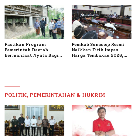
Mutiara Sentosa II
Pastikan Program
Pemkab Sumenep Resmi
Pemerintah Daerah
Naikkan Titik Impas
Bermanfaat Nyata Bagi
Harga Tembakau 2026,
Masyarakat, Bupati
Tembakau Sawah Naik
Sumenep Tinjau Langsung
Tertinggi 5,08 Persen
Budidaya Lele dan Ayam
Petelur di Desa Bataal
Timur
POLITIK, PEMERINTAHAN & HUKRIM