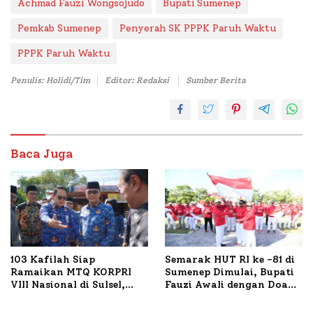
Achmad Fauzi Wongsojudo
Bupati Sumenep
Pemkab Sumenep
Penyerah SK PPPK Paruh Waktu
PPPK Paruh Waktu
Penulis: Holidi/Tim
Editor: Redaksi
Sumber Berita
Baca Juga
103 Kafilah Siap
Semarak HUT RI ke -81 di
Ramaikan MTQ KORPRI
Sumenep Dimulai, Bupati
VIII Nasional di Sulsel,
Fauzi Awali dengan Doa
1.024 Peserta Terdaftar
untuk Korban Kapal
Terbakar