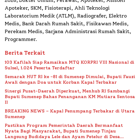
2026; Dokter Umum, Perawat, Apoteker, Asisten
Apoteker, SKM, Fisioterapi, Ahli Teknologi
Laboratorium Medik (ATLM), Radiografer, Elektro
Medis, Bank Darah Rumah Sakit, Fisikawan Medis,
Perekam Medis, Sarjana Administrasi Rumah Sakit,
Programmer.
Berita Terkait
103 Kafilah Siap Ramaikan MTQ KORPRI VIII Nasional di
Sulsel, 1.024 Peserta Terdaftar
Semarak HUT RI ke -81 di Sumenep Dimulai, Bupati Fauzi
Awali dengan Doa untuk Korban Kapal Terbakar
Sinergi Pusat-Daerah Diperkuat, Menhub RI Sambangi
Bupati Sumenep Bahas Penanganan KM Mutiara Sentosa
II
BREAKING NEWS – Kapal Penumpang Terbakar di Utara
Sumenep
Pastikan Program Pemerintah Daerah Bermanfaat
Nyata Bagi Masyarakat, Bupati Sumenep Tinjau
Langsung Budidaya Lele dan Ayam Petelur di Desa