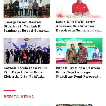
Ketua DPD PWRI Jatim
Sinergi Pusat-Daerah
Apresiasi Silaturahmi
Diperkuat, Menhub RI
Kapolresta Sumenep dan
Sambangi Bupati Sumenep
PWRI, Sebut Kemitraan
Bahas Penanganan KM
Ideal Polri-Pers
Mutiara Sentosa II
Korban Kecelakaan 2022
Bupati Fauzi dan Danrem
Kini Dapat Kursi Roda
Kohir Sepakat Jaga
Elektrik, Lita Mahfud
Stabilitas Demi Percepat
Arifin Komitmen
Pembangunan Sumenep
Dampingi Pengobatan
Nabil
BERITA VIRAL