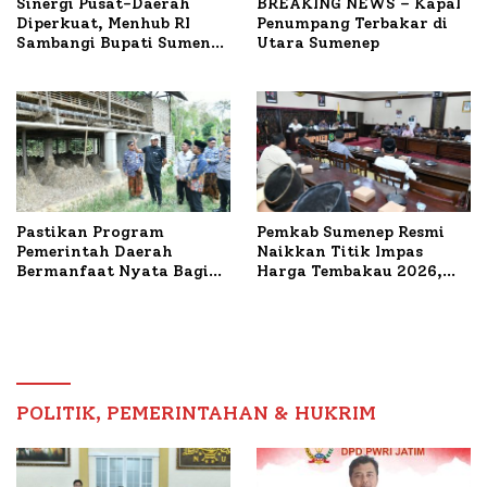
Sinergi Pusat-Daerah
BREAKING NEWS – Kapal
Diperkuat, Menhub RI
Penumpang Terbakar di
Sambangi Bupati Sumenep
Utara Sumenep
Bahas Penanganan KM
Mutiara Sentosa II
Pastikan Program
Pemkab Sumenep Resmi
Pemerintah Daerah
Naikkan Titik Impas
Bermanfaat Nyata Bagi
Harga Tembakau 2026,
Masyarakat, Bupati
Tembakau Sawah Naik
Sumenep Tinjau Langsung
Tertinggi 5,08 Persen
Budidaya Lele dan Ayam
Petelur di Desa Bataal
Timur
POLITIK, PEMERINTAHAN & HUKRIM