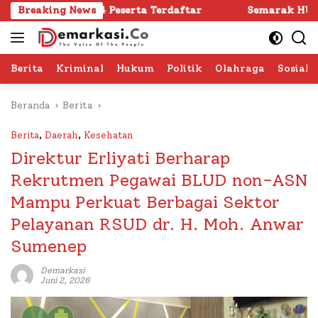
Langsung
1.024 Peserta Terdaftar
Breaking News
Semarak HUT RI ke -81 di Su
ke
konten
Berita
Kriminal
Hukum
Politik
Olahraga
Sosial 
Beranda
Berita
Berita
,
Daerah
,
Kesehatan
Direktur Erliyati Berharap
Rekrutmen Pegawai BLUD non-ASN
Mampu Perkuat Berbagai Sektor
Pelayanan RSUD dr. H. Moh. Anwar
Sumenep
Demarkasi
Juni 2, 2026