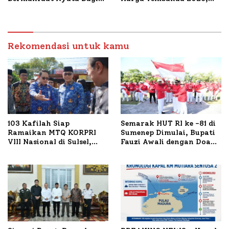
Masyarakat, Bupati
Tembakau Sawah Naik
Sumenep Tinjau Langsung
Tertinggi 5,08 Persen
Budidaya Lele dan Ayam
Petelur di Desa Bataal
Timur
Rekomendasi untuk kamu
103 Kafilah Siap
Semarak HUT RI ke -81 di
Ramaikan MTQ KORPRI
Sumenep Dimulai, Bupati
VIII Nasional di Sulsel,
Fauzi Awali dengan Doa
1.024 Peserta Terdaftar
untuk Korban Kapal
Terbakar