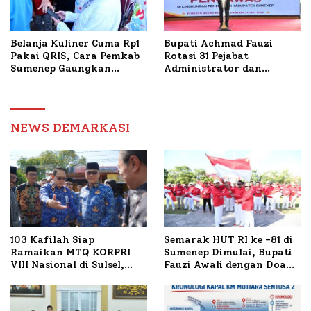
Belanja Kuliner Cuma Rp1
Bupati Achmad Fauzi
Pakai QRIS, Cara Pemkab
Rotasi 31 Pejabat
Sumenep Gaungkan
Administrator dan
Transaksi Digital
Pengawas, Tekankan
Pelayanan dan Reformasi
Birokrasi
NEWS DEMARKASI
103 Kafilah Siap
Semarak HUT RI ke -81 di
Ramaikan MTQ KORPRI
Sumenep Dimulai, Bupati
VIII Nasional di Sulsel,
Fauzi Awali dengan Doa
1.024 Peserta Terdaftar
untuk Korban Kapal
Terbakar