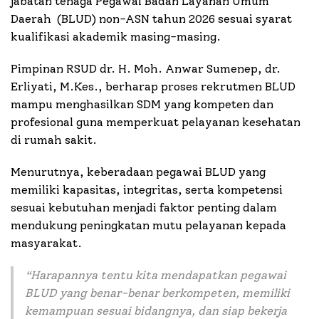
jabatan tenaga Pegawai Badan Layanan Umum
Daerah (BLUD) non-ASN tahun 2026 sesuai syarat
kualifikasi akademik masing-masing.
Pimpinan RSUD dr. H. Moh. Anwar Sumenep, dr.
Erliyati, M.Kes., berharap proses rekrutmen BLUD
mampu menghasilkan SDM yang kompeten dan
profesional guna memperkuat pelayanan kesehatan
di rumah sakit.
Menurutnya, keberadaan pegawai BLUD yang
memiliki kapasitas, integritas, serta kompetensi
sesuai kebutuhan menjadi faktor penting dalam
mendukung peningkatan mutu pelayanan kepada
masyarakat.
“
Harapannya tentu kita mendapatkan pegawai
BLUD yang benar-benar berkompeten, memiliki
kemampuan sesuai bidangnya, dan siap bekerja