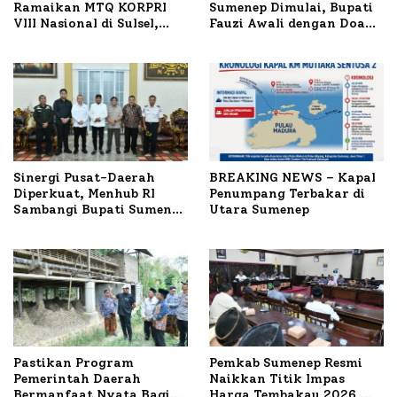
Ramaikan MTQ KORPRI
Sumenep Dimulai, Bupati
VIII Nasional di Sulsel,
Fauzi Awali dengan Doa
1.024 Peserta Terdaftar
untuk Korban Kapal
Terbakar
Sinergi Pusat-Daerah
BREAKING NEWS – Kapal
Diperkuat, Menhub RI
Penumpang Terbakar di
Sambangi Bupati Sumenep
Utara Sumenep
Bahas Penanganan KM
Mutiara Sentosa II
Pastikan Program
Pemkab Sumenep Resmi
Pemerintah Daerah
Naikkan Titik Impas
Bermanfaat Nyata Bagi
Harga Tembakau 2026,