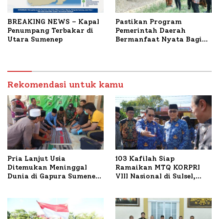
BREAKING NEWS – Kapal
Pastikan Program
Penumpang Terbakar di
Pemerintah Daerah
Utara Sumenep
Bermanfaat Nyata Bagi
Masyarakat, Bupati
Sumenep Tinjau Langsung
Budidaya Lele dan Ayam
Petelur di Desa Bataal
Rekomendasi untuk kamu
Timur
Pria Lanjut Usia
103 Kafilah Siap
Ditemukan Meninggal
Ramaikan MTQ KORPRI
Dunia di Gapura Sumenep,
VIII Nasional di Sulsel,
Polresta Lakukan Olah
1.024 Peserta Terdaftar
TKP