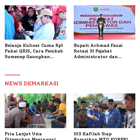
Tani Tembakau
Bantuan Bedah RTLH di
Dua Kecamatan
Belanja Kuliner Cuma Rp1
Bupati Achmad Fauzi
Pakai QRIS, Cara Pemkab
Rotasi 31 Pejabat
Sumenep Gaungkan
Administrator dan
Transaksi Digital
Pengawas, Tekankan
Pelayanan dan Reformasi
Birokrasi
NEWS DEMARKASI
Pria Lanjut Usia
103 Kafilah Siap
Ditemukan Meninggal
Ramaikan MTQ KORPRI