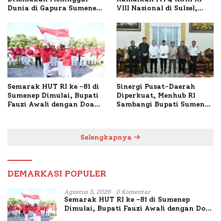
Dunia di Gapura Sumenep,
VIII Nasional di Sulsel,
Polresta Lakukan Olah
1.024 Peserta Terdaftar
TKP
Semarak HUT RI ke -81 di
Sinergi Pusat-Daerah
Sumenep Dimulai, Bupati
Diperkuat, Menhub RI
Fauzi Awali dengan Doa
Sambangi Bupati Sumenep
untuk Korban Kapal
Bahas Penanganan KM
Terbakar
Mutiara Sentosa II
Selengkapnya
DEMARKASI POPULER
Agustus 3, 2026
0 Komentar
Semarak HUT RI ke -81 di Sumenep
Dimulai, Bupati Fauzi Awali dengan Doa
untuk Korban Kapal Terbakar