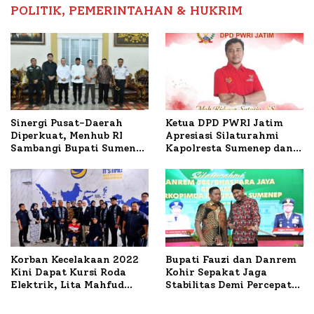
POLITIK, PEMERINTAHAN & HUKRIM
Ketua DPD PWRI Jatim
Sinergi Pusat-Daerah
Apresiasi Silaturahmi
Diperkuat, Menhub RI
Kapolresta Sumenep dan
Sambangi Bupati Sumenep
PWRI, Sebut Kemitraan
Bahas Penanganan KM
Ideal Polri-Pers
Mutiara Sentosa II
Korban Kecelakaan 2022
Bupati Fauzi dan Danrem
Kini Dapat Kursi Roda
Kohir Sepakat Jaga
Elektrik, Lita Mahfud
Stabilitas Demi Percepat
Arifin Komitmen
Pembangunan Sumenep
Dampingi Pengobatan