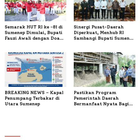
Semarak HUT RI ke -81 di
Sinergi Pusat-Daerah
Sumenep Dimulai, Bupati
Diperkuat, Menhub RI
Fauzi Awali dengan Doa
Sambangi Bupati Sumenep
untuk Korban Kapal
Bahas Penanganan KM
Terbakar
Mutiara Sentosa II
BREAKING NEWS – Kapal
Pastikan Program
Penumpang Terbakar di
Pemerintah Daerah
Utara Sumenep
Bermanfaat Nyata Bagi
Masyarakat, Bupati
Sumenep Tinjau Langsung
Budidaya Lele dan Ayam
Petelur di Desa Bataal
Timur