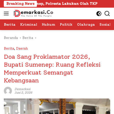
Langsung
Sumenep, Polresta Lakukan Olah TKP
Breaking News
103 Kafilah Sia
ke
konten
Berita
Kriminal
Hukum
Politik
Olahraga
Sosial 
Beranda
Berita
Berita
,
Daerah
Doa Sang Proklamator 2026,
Bupati Sumenep: Ruang Refleksi
Memperkuat Semangat
Kebangsaan
Demarkasi
Juni 2, 2026