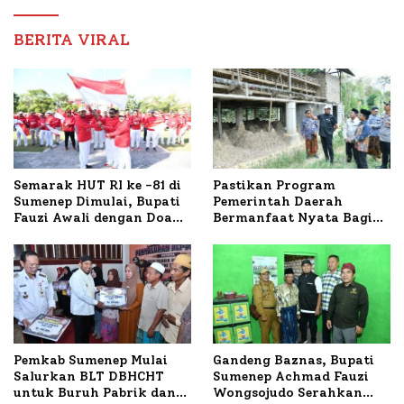
Nabil
BERITA VIRAL
Semarak HUT RI ke -81 di
Pastikan Program
Sumenep Dimulai, Bupati
Pemerintah Daerah
Fauzi Awali dengan Doa
Bermanfaat Nyata Bagi
untuk Korban Kapal
Masyarakat, Bupati
Terbakar
Sumenep Tinjau Langsung
Budidaya Lele dan Ayam
Petelur di Desa Bataal
Timur
Pemkab Sumenep Mulai
Gandeng Baznas, Bupati
Salurkan BLT DBHCHT
Sumenep Achmad Fauzi
untuk Buruh Pabrik dan
Wongsojudo Serahkan