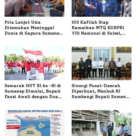
Pria Lanjut Usia
103 Kafilah Siap
Ditemukan Meninggal
Ramaikan MTQ KORPRI
Dunia di Gapura Sumenep,
VIII Nasional di Sulsel,
Polresta Lakukan Olah
1.024 Peserta Terdaftar
TKP
Semarak HUT RI ke -81 di
Sinergi Pusat-Daerah
Sumenep Dimulai, Bupati
Diperkuat, Menhub RI
Fauzi Awali dengan Doa
Sambangi Bupati Sumenep
untuk Korban Kapal
Bahas Penanganan KM
Terbakar
Mutiara Sentosa II