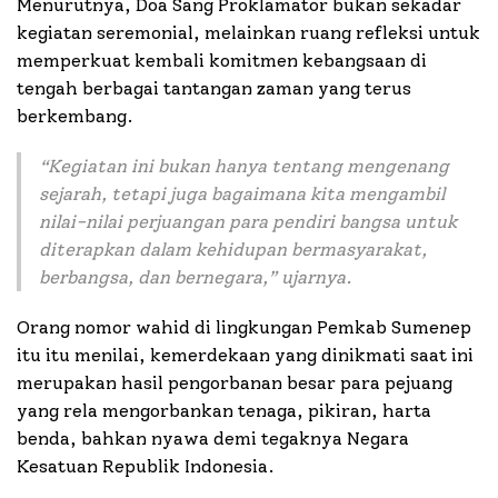
Menurutnya, Doa Sang Proklamator bukan sekadar
kegiatan seremonial, melainkan ruang refleksi untuk
memperkuat kembali komitmen kebangsaan di
tengah berbagai tantangan zaman yang terus
berkembang.
“
Kegiatan ini bukan hanya tentang mengenang
sejarah, tetapi juga bagaimana kita mengambil
nilai-nilai perjuangan para pendiri bangsa untuk
diterapkan dalam kehidupan bermasyarakat,
berbangsa, dan bernegara
,” ujarnya.
Orang nomor wahid di lingkungan Pemkab Sumenep
itu itu menilai, kemerdekaan yang dinikmati saat ini
merupakan hasil pengorbanan besar para pejuang
yang rela mengorbankan tenaga, pikiran, harta
benda, bahkan nyawa demi tegaknya Negara
Kesatuan Republik Indonesia.