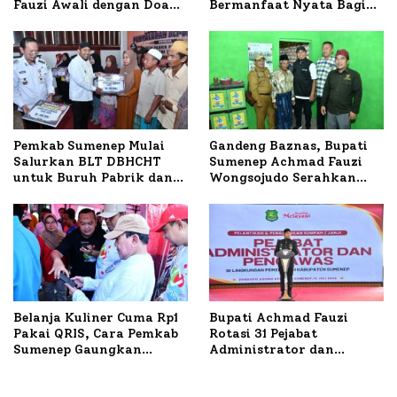
Fauzi Awali dengan Doa
Bermanfaat Nyata Bagi
untuk Korban Kapal
Masyarakat, Bupati
Terbakar
Sumenep Tinjau Langsung
Budidaya Lele dan Ayam
Petelur di Desa Bataal
Timur
Pemkab Sumenep Mulai
Gandeng Baznas, Bupati
Salurkan BLT DBHCHT
Sumenep Achmad Fauzi
untuk Buruh Pabrik dan
Wongsojudo Serahkan
Tani Tembakau
Bantuan Bedah RTLH di
Dua Kecamatan
Belanja Kuliner Cuma Rp1
Bupati Achmad Fauzi
Pakai QRIS, Cara Pemkab
Rotasi 31 Pejabat
Sumenep Gaungkan
Administrator dan
Transaksi Digital
Pengawas, Tekankan
Pelayanan dan Reformasi