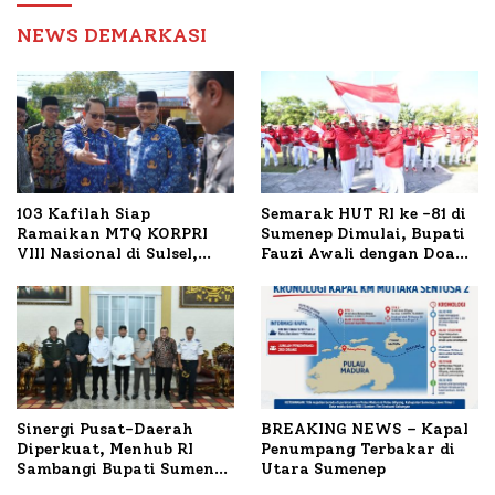
Birokrasi
NEWS DEMARKASI
103 Kafilah Siap
Semarak HUT RI ke -81 di
Ramaikan MTQ KORPRI
Sumenep Dimulai, Bupati
VIII Nasional di Sulsel,
Fauzi Awali dengan Doa
1.024 Peserta Terdaftar
untuk Korban Kapal
Terbakar
Sinergi Pusat-Daerah
BREAKING NEWS – Kapal
Diperkuat, Menhub RI
Penumpang Terbakar di
Sambangi Bupati Sumenep
Utara Sumenep
Bahas Penanganan KM