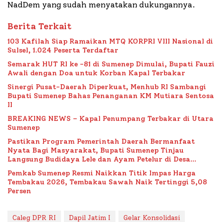
NadDem yang sudah menyatakan dukungannya.
Berita Terkait
103 Kafilah Siap Ramaikan MTQ KORPRI VIII Nasional di
Sulsel, 1.024 Peserta Terdaftar
Semarak HUT RI ke -81 di Sumenep Dimulai, Bupati Fauzi
Awali dengan Doa untuk Korban Kapal Terbakar
Sinergi Pusat-Daerah Diperkuat, Menhub RI Sambangi
Bupati Sumenep Bahas Penanganan KM Mutiara Sentosa
II
BREAKING NEWS – Kapal Penumpang Terbakar di Utara
Sumenep
Pastikan Program Pemerintah Daerah Bermanfaat
Nyata Bagi Masyarakat, Bupati Sumenep Tinjau
Langsung Budidaya Lele dan Ayam Petelur di Desa
Bataal Timur
Pemkab Sumenep Resmi Naikkan Titik Impas Harga
Tembakau 2026, Tembakau Sawah Naik Tertinggi 5,08
Persen
Caleg DPR RI
Dapil Jatim I
Gelar Konsolidasi