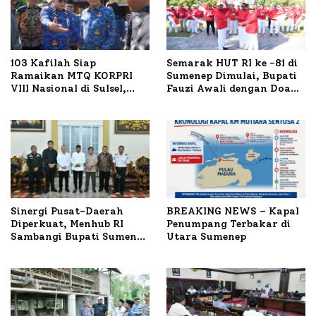
103 Kafilah Siap
Semarak HUT RI ke -81 di
Ramaikan MTQ KORPRI
Sumenep Dimulai, Bupati
VIII Nasional di Sulsel,
Fauzi Awali dengan Doa
1.024 Peserta Terdaftar
untuk Korban Kapal
Terbakar
Sinergi Pusat-Daerah
BREAKING NEWS – Kapal
Diperkuat, Menhub RI
Penumpang Terbakar di
Sambangi Bupati Sumenep
Utara Sumenep
Bahas Penanganan KM
Mutiara Sentosa II