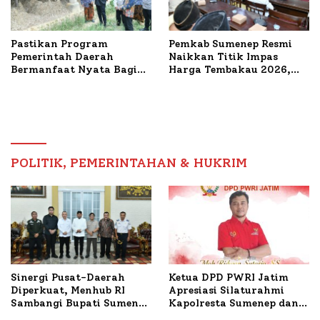
Pastikan Program
Pemkab Sumenep Resmi
Pemerintah Daerah
Naikkan Titik Impas
Bermanfaat Nyata Bagi
Harga Tembakau 2026,
Masyarakat, Bupati
Tembakau Sawah Naik
Sumenep Tinjau Langsung
Tertinggi 5,08 Persen
Budidaya Lele dan Ayam
Petelur di Desa Bataal
Timur
POLITIK, PEMERINTAHAN & HUKRIM
Ketua DPD PWRI Jatim
Sinergi Pusat-Daerah
Apresiasi Silaturahmi
Diperkuat, Menhub RI
Kapolresta Sumenep dan
Sambangi Bupati Sumenep
PWRI, Sebut Kemitraan
Bahas Penanganan KM