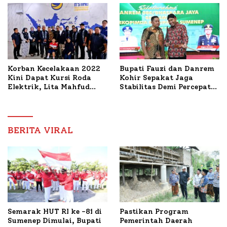
Ideal Polri-Pers
Mutiara Sentosa II
Korban Kecelakaan 2022
Bupati Fauzi dan Danrem
Kini Dapat Kursi Roda
Kohir Sepakat Jaga
Elektrik, Lita Mahfud
Stabilitas Demi Percepat
Arifin Komitmen
Pembangunan Sumenep
Dampingi Pengobatan
Nabil
BERITA VIRAL
Semarak HUT RI ke -81 di
Pastikan Program
Sumenep Dimulai, Bupati
Pemerintah Daerah