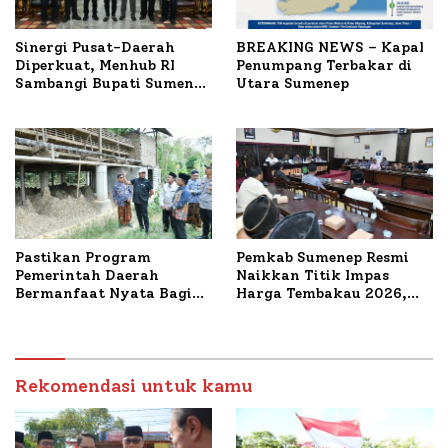
Sinergi Pusat-Daerah
BREAKING NEWS – Kapal
Diperkuat, Menhub RI
Penumpang Terbakar di
Sambangi Bupati Sumenep
Utara Sumenep
Bahas Penanganan KM
Mutiara Sentosa II
Pastikan Program
Pemkab Sumenep Resmi
Pemerintah Daerah
Naikkan Titik Impas
Bermanfaat Nyata Bagi
Harga Tembakau 2026,
Masyarakat, Bupati
Tembakau Sawah Naik
Sumenep Tinjau Langsung
Tertinggi 5,08 Persen
Budidaya Lele dan Ayam
Petelur di Desa Bataal
Timur
Rekomendasi untuk kamu