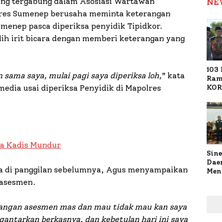
ang tergabung dalam Asosiasi Wartawan
NE
lres Sumenep berusaha meminta keterangan
menep pasca diperiksa penyidik Tipidkor.
ih irit bicara dengan memberi keterangan yang
103 
sama saya, mulai pagi saya diperiksa loh,
” kata
Ram
KOR
edia usai diperiksa Penyidik di Mapolres
Nasi
1.02
Ter
ta Kadis Mundur
Sine
Dae
ya di panggilan sebelumnya, Agus menyampaikan
Men
Sam
 asesmen.
Sum
Pen
dangan asesmen mas dan mau tidak mau kan saya
Muti
gantarkan berkasnya, dan kebetulan hari ini saya