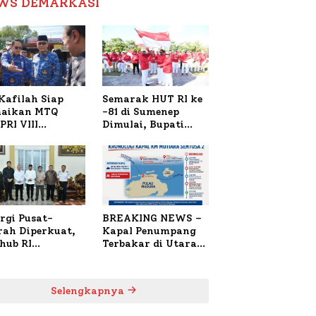
WS DEMARKASI
Reformasi Birokrasi
Kafilah Siap
Semarak HUT RI ke
aikan MTQ
-81 di Sumenep
PRI VIII
Dimulai, Bupati
onal di Sulsel,
Fauzi Awali dengan
4 Peserta
Doa untuk Korban
daftar
Kapal Terbakar
rgi Pusat-
BREAKING NEWS –
rah Diperkuat,
Kapal Penumpang
hub RI
Terbakar di Utara
bangi Bupati
Sumenep
enep Bahas
anganan KM
Selengkapnya
ara Sentosa II