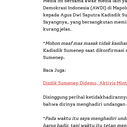
Media ini bersama awak media lain y
Demokrasi Indonesia (AWDI) di Mapo
kepada Agus Dwi Saputra Kadisdik Su
Sayangnya, yang bersangkutan memil
kurang jelas.
“
Mohon maaf mas masak tidak kasihan 
Kadisdik Sumenep saat dikonfirmasi m
Sumenep.
Baca Juga:
Disdik Sumenep Didemo, Aktivis Min
Disinggung perihal ketidakhadirann
bahwa dirinya menghadiri undangan
“
Pada waktu itu saya menghadiri un
harus hadir, tapi waktu itu tetap men