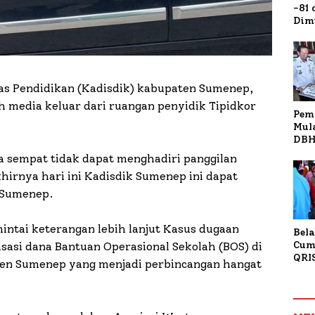
-81
Dim
Fau
Doa
Kap
as Pendidikan (Kadisdik) kabupaten Sumenep,
h media keluar dari ruangan penyidik Tipidkor
Pem
Mul
DBH
Bur
 sempat tidak dapat menghadiri panggilan
Tan
hirnya hari ini Kadisdik Sumenep ini dapat
 Sumenep.
intai keterangan lebih lanjut Kasus dugaan
Bela
Cum
isasi dana Bantuan Operasional Sekolah (BOS) di
QRI
ten Sumenep yang menjadi perbincangan hangat
Sum
Tran