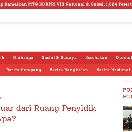
I Nasional di Sulsel, 1.024 Peserta Terdaftar
Semar
tik
Olahraga
Sosial & Budaya
Kesehatan
Otomot
Berita Sampang
Berita Bangkalan
Berita Nasional
PO
HU
si
uar dari Ruang Penyidik
Apa?