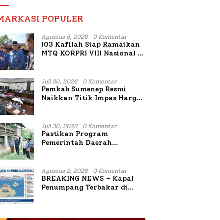
MARKASI POPULER
Agustus 5, 2026
0 Komentar
103 Kafilah Siap Ramaikan
MTQ KORPRI VIII Nasional di
Sulsel, 1.024 Peserta
Terdaftar
Juli 30, 2026
0 Komentar
Pemkab Sumenep Resmi
Naikkan Titik Impas Harga
Tembakau 2026, Tembakau
Sawah Naik Tertinggi 5,08
Persen
Juli 30, 2026
0 Komentar
Pastikan Program
Pemerintah Daerah
Bermanfaat Nyata Bagi
Masyarakat, Bupati
Sumenep Tinjau Langsung
Agustus 2, 2026
0 Komentar
Budidaya Lele dan Ayam
BREAKING NEWS – Kapal
Petelur di Desa Bataal Timur
Penumpang Terbakar di
Utara Sumenep