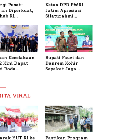
Ketua DPD PWRI
rgi Pusat-
Jatim Apresiasi
rah Diperkuat,
Silaturahmi
hub RI
Kapolresta Sumenep
bangi Bupati
dan PWRI, Sebut
enep Bahas
Kemitraan Ideal
anganan KM
Polri-Pers
ara Sentosa II
ban Kecelakaan
Bupati Fauzi dan
2 Kini Dapat
Danrem Kohir
si Roda
Sepakat Jaga
trik, Lita
Stabilitas Demi
fud Arifin
Percepat
itmen
Pembangunan
pingi
Sumenep
RITA VIRAL
gobatan Nabil
arak HUT RI ke
Pastikan Program