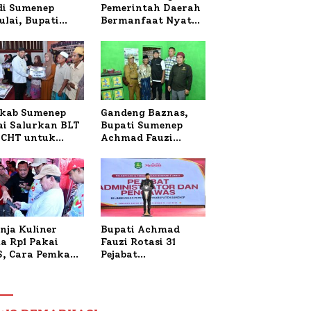
 di Sumenep
Pemerintah Daerah
ulai, Bupati
Bermanfaat Nyata
zi Awali dengan
Bagi Masyarakat,
 untuk Korban
Bupati Sumenep
al Terbakar
Tinjau Langsung
Budidaya Lele dan
Ayam Petelur di
Desa Bataal Timur
kab Sumenep
Gandeng Baznas,
ai Salurkan BLT
Bupati Sumenep
CHT untuk
Achmad Fauzi
uh Pabrik dan
Wongsojudo
i Tembakau
Serahkan Bantuan
Bedah RTLH di Dua
Kecamatan
nja Kuliner
Bupati Achmad
a Rp1 Pakai
Fauzi Rotasi 31
S, Cara Pemkab
Pejabat
enep Gaungkan
Administrator dan
saksi Digital
Pengawas,
Tekankan
Pelayanan dan