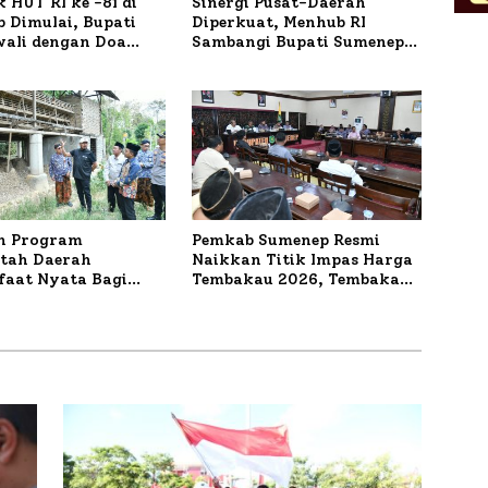
 HUT RI ke -81 di
Sinergi Pusat-Daerah
 Dimulai, Bupati
Diperkuat, Menhub RI
wali dengan Doa
Sambangi Bupati Sumenep
orban Kapal
Bahas Penanganan KM
r
Mutiara Sentosa II
n Program
Pemkab Sumenep Resmi
tah Daerah
Naikkan Titik Impas Harga
aat Nyata Bagi
Tembakau 2026, Tembakau
kat, Bupati
Sawah Naik Tertinggi 5,08
 Tinjau Langsung
Persen
a Lele dan Ayam
 di Desa Bataal Timur