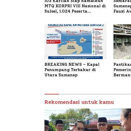
103 Kafilah Siap Ramaikan
Semarak
MTQ KORPRI VIII Nasional di
Sumenep
Sulsel, 1.024 Peserta
Fauzi A
Terdaftar
untuk K
Terbaka
BREAKING NEWS – Kapal
Pastika
Penumpang Terbakar di
Pemerin
Utara Sumenep
Bermanf
Masyara
Sumenep
Budiday
Petelur
Rekomendasi untuk kamu