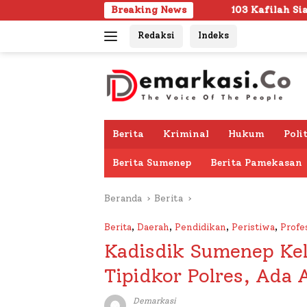
Langsung
103 Kafilah Siap Ramaikan MTQ KORPRI VII
Breaking News
ke
Redaksi
Indeks
konten
Berita
Kriminal
Hukum
Poli
Berita Sumenep
Berita Pamekasan
Beranda
Berita
Berita
,
Daerah
,
Pendidikan
,
Peristiwa
,
Profe
Kadisdik Sumenep Kel
Tipidkor Polres, Ada 
Demarkasi