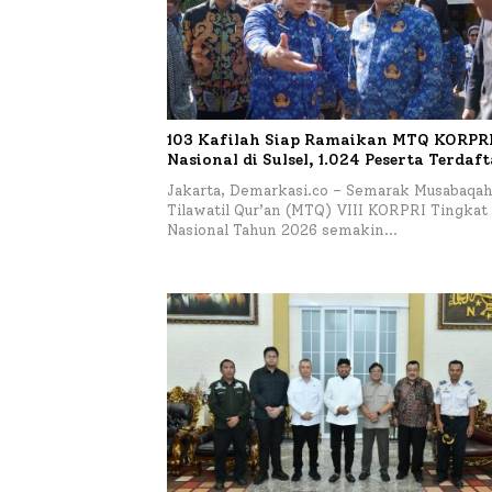
103 Kafilah Siap Ramaikan MTQ KORPRI 
Nasional di Sulsel, 1.024 Peserta Terdaf
Jakarta, Demarkasi.co – Semarak Musabaqa
Tilawatil Qur’an (MTQ) VIII KORPRI Tingkat
Nasional Tahun 2026 semakin…