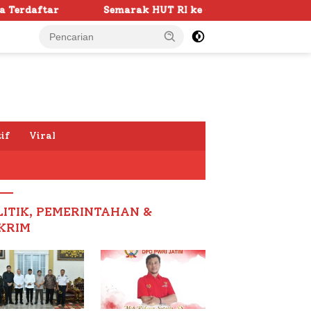
ak HUT RI ke -81 di Sumenep Dimulai, Bupati Fauzi Awali d
if
Viral
LITIK, PEMERINTAHAN &
KRIM