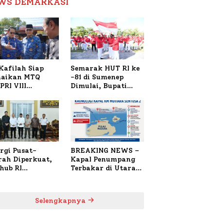
WS DEMARKASI
Reformasi Birokrasi
Kafilah Siap
Semarak HUT RI ke
aikan MTQ
-81 di Sumenep
PRI VIII
Dimulai, Bupati
onal di Sulsel,
Fauzi Awali dengan
4 Peserta
Doa untuk Korban
daftar
Kapal Terbakar
rgi Pusat-
BREAKING NEWS –
rah Diperkuat,
Kapal Penumpang
hub RI
Terbakar di Utara
bangi Bupati
Sumenep
enep Bahas
anganan KM
Selengkapnya
ara Sentosa II