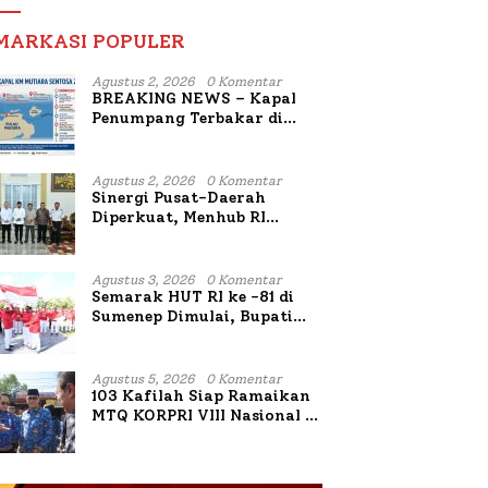
MARKASI POPULER
Agustus 2, 2026
0 Komentar
BREAKING NEWS – Kapal
Penumpang Terbakar di
Utara Sumenep
Agustus 2, 2026
0 Komentar
Sinergi Pusat-Daerah
Diperkuat, Menhub RI
Sambangi Bupati Sumenep
Bahas Penanganan KM
Mutiara Sentosa II
Agustus 3, 2026
0 Komentar
Semarak HUT RI ke -81 di
Sumenep Dimulai, Bupati
Fauzi Awali dengan Doa
untuk Korban Kapal
Terbakar
Agustus 5, 2026
0 Komentar
103 Kafilah Siap Ramaikan
MTQ KORPRI VIII Nasional di
Sulsel, 1.024 Peserta
Terdaftar