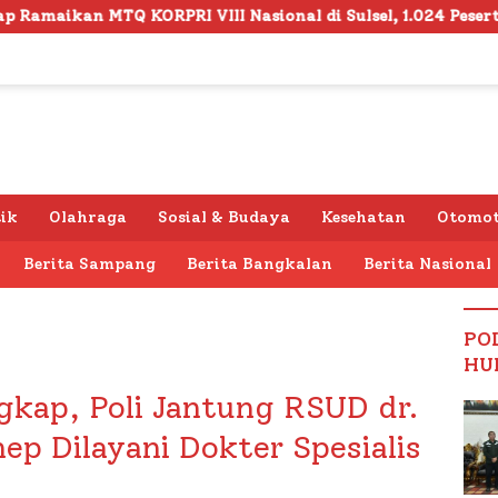
I VIII Nasional di Sulsel, 1.024 Peserta Terdaftar
S
tik
Olahraga
Sosial & Budaya
Kesehatan
Otomot
Berita Sampang
Berita Bangkalan
Berita Nasional
PO
HU
gkap, Poli Jantung RSUD dr.
p Dilayani Dokter Spesialis