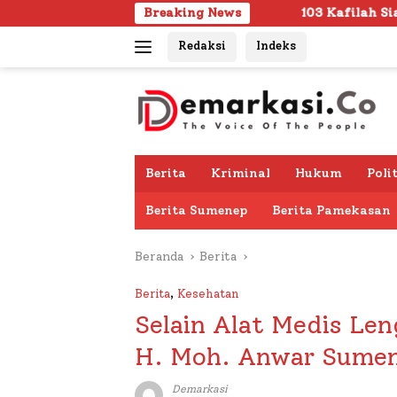
Langsung
Breaking News
103 Kafilah Siap Ramaikan MTQ KORPR
ke
Redaksi
Indeks
konten
Berita
Kriminal
Hukum
Poli
Berita Sumenep
Berita Pamekasan
Beranda
Berita
Berita
,
Kesehatan
Selain Alat Medis Len
H. Moh. Anwar Sumene
Demarkasi