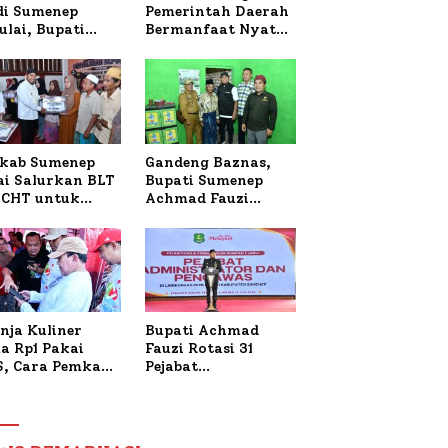
 di Sumenep
Pemerintah Daerah
ulai, Bupati
Bermanfaat Nyata
zi Awali dengan
Bagi Masyarakat,
 untuk Korban
Bupati Sumenep
al Terbakar
Tinjau Langsung
Budidaya Lele dan
Ayam Petelur di
Desa Bataal Timur
kab Sumenep
Gandeng Baznas,
ai Salurkan BLT
Bupati Sumenep
CHT untuk
Achmad Fauzi
uh Pabrik dan
Wongsojudo
i Tembakau
Serahkan Bantuan
Bedah RTLH di Dua
Kecamatan
nja Kuliner
Bupati Achmad
a Rp1 Pakai
Fauzi Rotasi 31
S, Cara Pemkab
Pejabat
enep Gaungkan
Administrator dan
saksi Digital
Pengawas,
Tekankan
Pelayanan dan