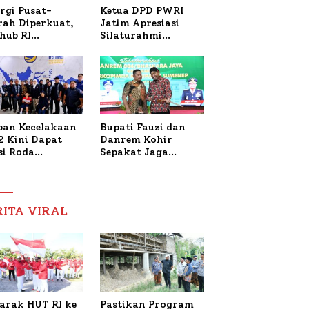
Ketua DPD PWRI
rgi Pusat-
Jatim Apresiasi
rah Diperkuat,
Silaturahmi
hub RI
Kapolresta Sumenep
bangi Bupati
dan PWRI, Sebut
enep Bahas
Kemitraan Ideal
anganan KM
Polri-Pers
ara Sentosa II
ban Kecelakaan
Bupati Fauzi dan
2 Kini Dapat
Danrem Kohir
si Roda
Sepakat Jaga
trik, Lita
Stabilitas Demi
fud Arifin
Percepat
itmen
Pembangunan
pingi
Sumenep
RITA VIRAL
gobatan Nabil
arak HUT RI ke
Pastikan Program