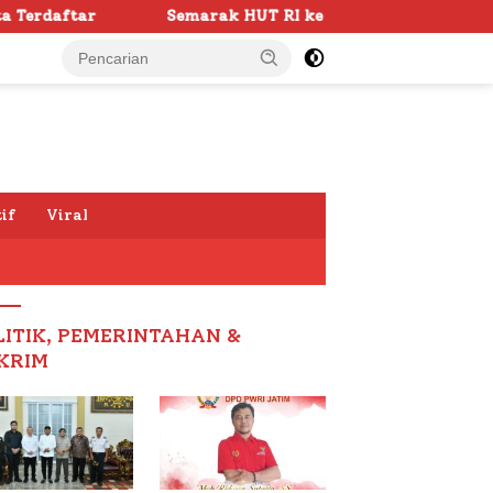
emarak HUT RI ke -81 di Sumenep Dimulai, Bupati Fauzi Awa
if
Viral
LITIK, PEMERINTAHAN &
KRIM