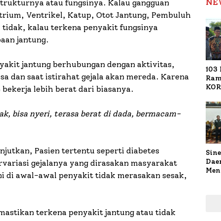
NE
strukturnya atau fungsinya. Kalau gangguan
Atrium, Ventrikel, Katup, Otot Jantung, Pembuluh
 tidak, kalau terkena penyakit fungsinya
aan jantung.
nyakit jantung berhubungan dengan aktivitas,
103 
asa dan saat istirahat gejala akan mereda. Karena
Ram
KOR
bekerja lebih berat dari biasanya.
Nasi
1.02
ak, bisa nyeri, terasa berat di dada, bermacam-
Ter
njutkan, Pasien tertentu seperti diabetes
Sine
Dae
rvariasi gejalanya yang dirasakan masyarakat
Men
ini di awal-awal penyakit tidak merasakan sesak,
Sam
Sum
Pen
Muti
astikan terkena penyakit jantung atau tidak