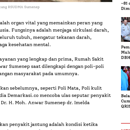
-81
 Jantung RSUDMA Sumenep
Dim
Fau
Doa
alah organ vital yang memainkan peran yang
Kap
sia. Fungsinya adalah menjaga sirkulasi darah,
seluruh tubuh, mengatur tekanan darah,
jaga kesehatan mental.
Pem
Mul
DBH
layanan yang lengkap dan prima, Rumah Sakit
Bur
ar Sumenep saat dilengkapi dengan poli-poli
Tan
langan masyarakat pada umumnya.
kan sebelumnya, seperti Poli Mata, Poli kulit
dia Demarkasi.co mencoba ulas seputar penyakit
Bela
Cum
D Dr. H. Moh. Anwar Sumenep dr. Imelda
QRI
Sum
Tran
skan penyakit jantung adalah kondisi ketika