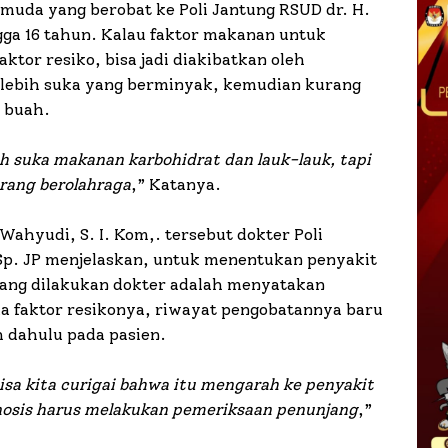
ermuda yang berobat ke Poli Jantung RSUD dr. H.
ga 16 tahun. Kalau faktor makanan untuk
ktor resiko, bisa jadi diakibatkan oleh
 lebih suka yang berminyak, kemudian kurang
 buah.
bih suka makanan karbohidrat dan lauk-lauk, tapi
arang berolahraga
,” Katanya.
ahyudi, S. I. Kom,. tersebut dokter Poli
Sp. JP menjelaskan, untuk menentukan penyakit
yang dilakukan dokter adalah menyatakan
da faktor resikonya, riwayat pengobatannya baru
h dahulu pada pasien.
bisa kita curigai bahwa itu mengarah ke penyakit
nosis harus melakukan pemeriksaan penunjang
,”