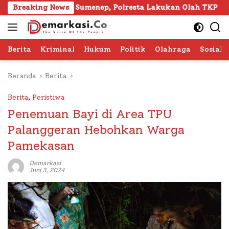
Langsung
Gapura Sumenep, Polresta Lakukan Olah TKP
Breaking News
103 Kafi
ke
konten
Berita
Kriminal
Hukum
Politik
Olahraga
Sosial 
Beranda
Berita
Berita
,
Peristiwa
Penemuan Bayi di Area TPU
Palanggeran Hebohkan Warga
Pamekasan
Demarkasi
Juni 3, 2024