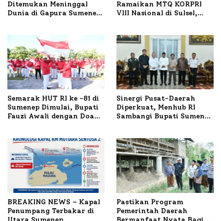
Ditemukan Meninggal
Ramaikan MTQ KORPRI
Dunia di Gapura Sumenep,
VIII Nasional di Sulsel,
Polresta Lakukan Olah
1.024 Peserta Terdaftar
TKP
Semarak HUT RI ke -81 di
Sinergi Pusat-Daerah
Sumenep Dimulai, Bupati
Diperkuat, Menhub RI
Fauzi Awali dengan Doa
Sambangi Bupati Sumenep
untuk Korban Kapal
Bahas Penanganan KM
Terbakar
Mutiara Sentosa II
BREAKING NEWS – Kapal
Pastikan Program
Penumpang Terbakar di
Pemerintah Daerah
Utara Sumenep
Bermanfaat Nyata Bagi