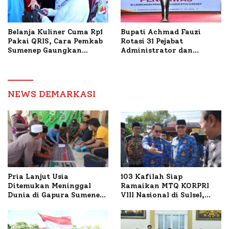
Belanja Kuliner Cuma Rp1
Bupati Achmad Fauzi
Pakai QRIS, Cara Pemkab
Rotasi 31 Pejabat
Sumenep Gaungkan
Administrator dan
Transaksi Digital
Pengawas, Tekankan
Pelayanan dan Reformasi
Birokrasi
NEWS DEMARKASI
Pria Lanjut Usia
103 Kafilah Siap
Ditemukan Meninggal
Ramaikan MTQ KORPRI
Dunia di Gapura Sumenep,
VIII Nasional di Sulsel,
Polresta Lakukan Olah
1.024 Peserta Terdaftar
TKP