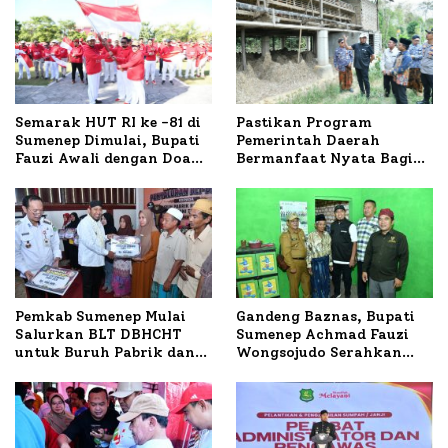
Semarak HUT RI ke -81 di
Pastikan Program
Sumenep Dimulai, Bupati
Pemerintah Daerah
Fauzi Awali dengan Doa
Bermanfaat Nyata Bagi
untuk Korban Kapal
Masyarakat, Bupati
Terbakar
Sumenep Tinjau Langsung
Budidaya Lele dan Ayam
Petelur di Desa Bataal
Timur
Pemkab Sumenep Mulai
Gandeng Baznas, Bupati
Salurkan BLT DBHCHT
Sumenep Achmad Fauzi
untuk Buruh Pabrik dan
Wongsojudo Serahkan
Tani Tembakau
Bantuan Bedah RTLH di
Dua Kecamatan