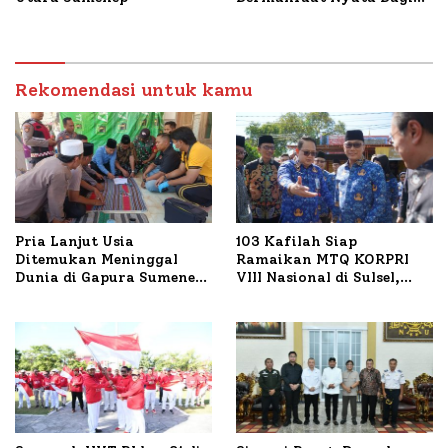
Masyarakat, Bupati
Sumenep Tinjau Langsung
Budidaya Lele dan Ayam
Petelur di Desa Bataal
Rekomendasi untuk kamu
Timur
Pria Lanjut Usia
103 Kafilah Siap
Ditemukan Meninggal
Ramaikan MTQ KORPRI
Dunia di Gapura Sumenep,
VIII Nasional di Sulsel,
Polresta Lakukan Olah
1.024 Peserta Terdaftar
TKP