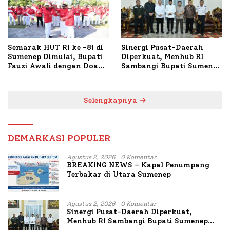
Semarak HUT RI ke -81 di
Sinergi Pusat-Daerah
Sumenep Dimulai, Bupati
Diperkuat, Menhub RI
Fauzi Awali dengan Doa
Sambangi Bupati Sumenep
untuk Korban Kapal
Bahas Penanganan KM
Terbakar
Mutiara Sentosa II
Selengkapnya
DEMARKASI POPULER
Agustus 2, 2026
0 Komentar
BREAKING NEWS – Kapal Penumpang
Terbakar di Utara Sumenep
Agustus 2, 2026
0 Komentar
Sinergi Pusat-Daerah Diperkuat,
Menhub RI Sambangi Bupati Sumenep