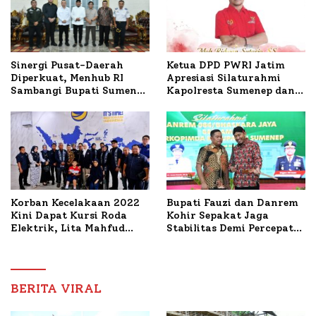
Ketua DPD PWRI Jatim
Sinergi Pusat-Daerah
Apresiasi Silaturahmi
Diperkuat, Menhub RI
Kapolresta Sumenep dan
Sambangi Bupati Sumenep
PWRI, Sebut Kemitraan
Bahas Penanganan KM
Ideal Polri-Pers
Mutiara Sentosa II
Korban Kecelakaan 2022
Bupati Fauzi dan Danrem
Kini Dapat Kursi Roda
Kohir Sepakat Jaga
Elektrik, Lita Mahfud
Stabilitas Demi Percepat
Arifin Komitmen
Pembangunan Sumenep
Dampingi Pengobatan
Nabil
BERITA VIRAL