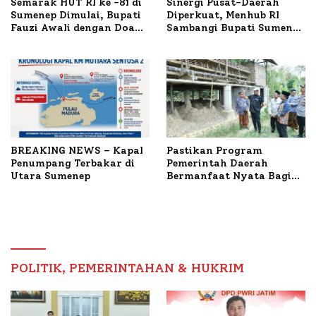
Semarak HUT RI ke -81 di
Sinergi Pusat-Daerah
Sumenep Dimulai, Bupati
Diperkuat, Menhub RI
Fauzi Awali dengan Doa
Sambangi Bupati Sumenep
untuk Korban Kapal
Bahas Penanganan KM
Terbakar
Mutiara Sentosa II
BREAKING NEWS – Kapal
Pastikan Program
Penumpang Terbakar di
Pemerintah Daerah
Utara Sumenep
Bermanfaat Nyata Bagi
Masyarakat, Bupati
Sumenep Tinjau Langsung
Budidaya Lele dan Ayam
Petelur di Desa Bataal
Timur
POLITIK, PEMERINTAHAN & HUKRIM