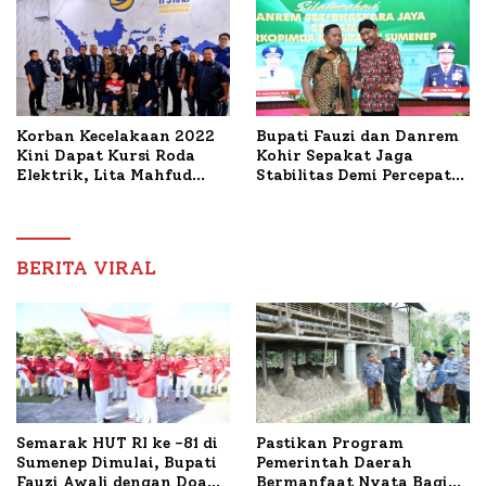
Ideal Polri-Pers
Mutiara Sentosa II
Korban Kecelakaan 2022
Bupati Fauzi dan Danrem
Kini Dapat Kursi Roda
Kohir Sepakat Jaga
Elektrik, Lita Mahfud
Stabilitas Demi Percepat
Arifin Komitmen
Pembangunan Sumenep
Dampingi Pengobatan
Nabil
BERITA VIRAL
Semarak HUT RI ke -81 di
Pastikan Program
Sumenep Dimulai, Bupati
Pemerintah Daerah
Fauzi Awali dengan Doa
Bermanfaat Nyata Bagi