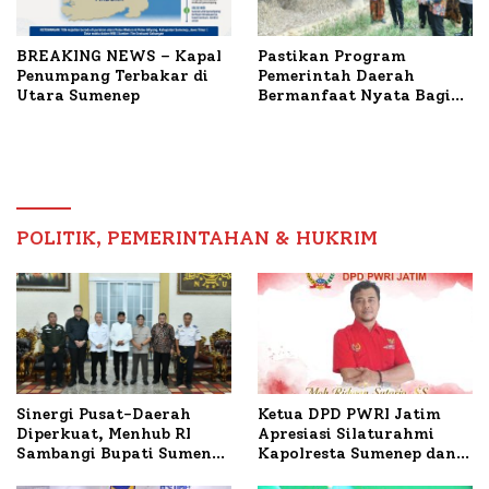
BREAKING NEWS – Kapal
Pastikan Program
Penumpang Terbakar di
Pemerintah Daerah
Utara Sumenep
Bermanfaat Nyata Bagi
Masyarakat, Bupati
Sumenep Tinjau Langsung
Budidaya Lele dan Ayam
Petelur di Desa Bataal
Timur
POLITIK, PEMERINTAHAN & HUKRIM
Ketua DPD PWRI Jatim
Sinergi Pusat-Daerah
Apresiasi Silaturahmi
Diperkuat, Menhub RI
Kapolresta Sumenep dan
Sambangi Bupati Sumenep
PWRI, Sebut Kemitraan
Bahas Penanganan KM