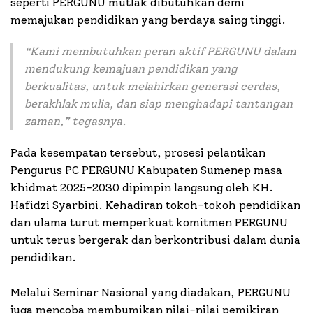
seperti PERGUNU mutlak dibutuhkan demi
memajukan pendidikan yang berdaya saing tinggi.
“Kami membutuhkan peran aktif PERGUNU dalam
mendukung kemajuan pendidikan yang
berkualitas, untuk melahirkan generasi cerdas,
berakhlak mulia, dan siap menghadapi tantangan
zaman,” tegasnya.
Pada kesempatan tersebut, prosesi pelantikan
Pengurus PC PERGUNU Kabupaten Sumenep masa
khidmat 2025-2030 dipimpin langsung oleh KH.
Hafidzi Syarbini. Kehadiran tokoh-tokoh pendidikan
dan ulama turut memperkuat komitmen PERGUNU
untuk terus bergerak dan berkontribusi dalam dunia
pendidikan.
Melalui Seminar Nasional yang diadakan, PERGUNU
juga mencoba membumikan nilai-nilai pemikiran