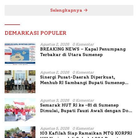
Terbakar
Mutiara Sentosa II
Selengkapnya
DEMARKASI POPULER
Agustus 2, 2026
0 Komentar
BREAKING NEWS – Kapal Penumpang
Terbakar di Utara Sumenep
Agustus 2, 2026
0 Komentar
Sinergi Pusat-Daerah Diperkuat,
Menhub RI Sambangi Bupati Sumenep
Bahas Penanganan KM Mutiara Sentosa
II
Agustus 3, 2026
0 Komentar
Semarak HUT RI ke -81 di Sumenep
Dimulai, Bupati Fauzi Awali dengan Doa
untuk Korban Kapal Terbakar
Agustus 5, 2026
0 Komentar
103 Kafilah Siap Ramaikan MTQ KORPRI