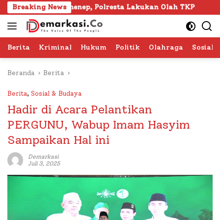
Langsung
a Sumenep, Polresta Lakukan Olah TKP
Breaking News
103 Kafilah S
ke
konten
Berita
Kriminal
Hukum
Politik
Olahraga
Sosial 
Beranda
Berita
Berita
,
Sosial & Budaya
Hadir di Acara Pelantikan
PERGUNU, Wabup Imam Hasyim
Sampaikan Hal ini
Demarkasi
Juli 3, 2025