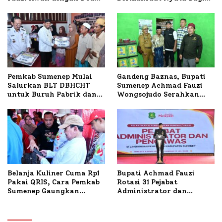
untuk Korban Kapal
Masyarakat, Bupati
Terbakar
Sumenep Tinjau Langsung
Budidaya Lele dan Ayam
Petelur di Desa Bataal
Timur
Pemkab Sumenep Mulai
Gandeng Baznas, Bupati
Salurkan BLT DBHCHT
Sumenep Achmad Fauzi
untuk Buruh Pabrik dan
Wongsojudo Serahkan
Tani Tembakau
Bantuan Bedah RTLH di
Dua Kecamatan
Belanja Kuliner Cuma Rp1
Bupati Achmad Fauzi
Pakai QRIS, Cara Pemkab
Rotasi 31 Pejabat
Sumenep Gaungkan
Administrator dan
Transaksi Digital
Pengawas, Tekankan
Pelayanan dan Reformasi
Birokrasi