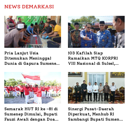
NEWS DEMARKASI
Pria Lanjut Usia
103 Kafilah Siap
Ditemukan Meninggal
Ramaikan MTQ KORPRI
Dunia di Gapura Sumenep,
VIII Nasional di Sulsel,
Polresta Lakukan Olah
1.024 Peserta Terdaftar
TKP
Semarak HUT RI ke -81 di
Sinergi Pusat-Daerah
Sumenep Dimulai, Bupati
Diperkuat, Menhub RI
Fauzi Awali dengan Doa
Sambangi Bupati Sumenep
untuk Korban Kapal
Bahas Penanganan KM