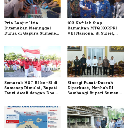
Pria Lanjut Usia
103 Kafilah Siap
Ditemukan Meninggal
Ramaikan MTQ KORPRI
Dunia di Gapura Sumenep,
VIII Nasional di Sulsel,
Polresta Lakukan Olah
1.024 Peserta Terdaftar
TKP
Semarak HUT RI ke -81 di
Sinergi Pusat-Daerah
Sumenep Dimulai, Bupati
Diperkuat, Menhub RI
Fauzi Awali dengan Doa
Sambangi Bupati Sumenep
untuk Korban Kapal
Bahas Penanganan KM
Terbakar
Mutiara Sentosa II