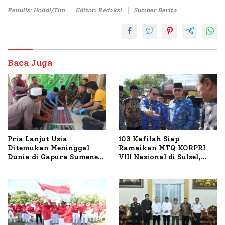
Penulis: Holidi/Tim
Editor: Redaksi
Sumber Berita
Baca Juga
Pria Lanjut Usia
103 Kafilah Siap
Ditemukan Meninggal
Ramaikan MTQ KORPRI
Dunia di Gapura Sumenep,
VIII Nasional di Sulsel,
Polresta Lakukan Olah
1.024 Peserta Terdaftar
TKP