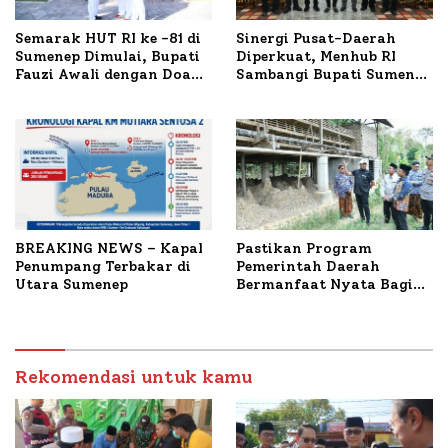
Semarak HUT RI ke -81 di
Sinergi Pusat-Daerah
Sumenep Dimulai, Bupati
Diperkuat, Menhub RI
Fauzi Awali dengan Doa
Sambangi Bupati Sumenep
untuk Korban Kapal
Bahas Penanganan KM
Terbakar
Mutiara Sentosa II
BREAKING NEWS – Kapal
Pastikan Program
Penumpang Terbakar di
Pemerintah Daerah
Utara Sumenep
Bermanfaat Nyata Bagi
Masyarakat, Bupati
Sumenep Tinjau Langsung
Budidaya Lele dan Ayam
Petelur di Desa Bataal
Rekomendasi untuk kamu
Timur