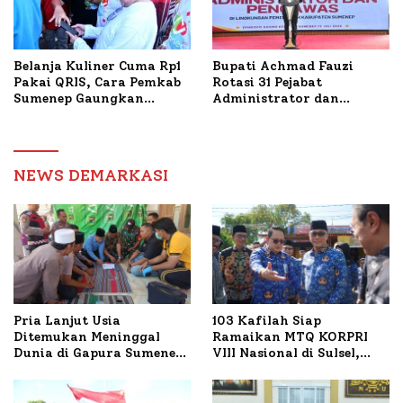
Belanja Kuliner Cuma Rp1
Bupati Achmad Fauzi
Pakai QRIS, Cara Pemkab
Rotasi 31 Pejabat
Sumenep Gaungkan
Administrator dan
Transaksi Digital
Pengawas, Tekankan
Pelayanan dan Reformasi
Birokrasi
NEWS DEMARKASI
Pria Lanjut Usia
103 Kafilah Siap
Ditemukan Meninggal
Ramaikan MTQ KORPRI
Dunia di Gapura Sumenep,
VIII Nasional di Sulsel,
Polresta Lakukan Olah
1.024 Peserta Terdaftar
TKP