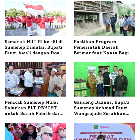
Semarak HUT RI ke -81 di
Pastikan Program
Sumenep Dimulai, Bupati
Pemerintah Daerah
Fauzi Awali dengan Doa
Bermanfaat Nyata Bagi
untuk Korban Kapal
Masyarakat, Bupati
Terbakar
Sumenep Tinjau Langsung
Budidaya Lele dan Ayam
Petelur di Desa Bataal
Timur
Pemkab Sumenep Mulai
Gandeng Baznas, Bupati
Salurkan BLT DBHCHT
Sumenep Achmad Fauzi
untuk Buruh Pabrik dan
Wongsojudo Serahkan
Tani Tembakau
Bantuan Bedah RTLH di
Dua Kecamatan