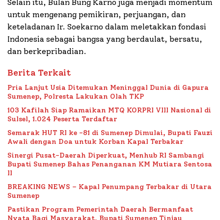
Selain itu, Bulan Bung Karno juga menjadi momentum
untuk mengenang pemikiran, perjuangan, dan
keteladanan Ir. Soekarno dalam meletakkan fondasi
Indonesia sebagai bangsa yang berdaulat, bersatu,
dan berkepribadian.
Berita Terkait
Pria Lanjut Usia Ditemukan Meninggal Dunia di Gapura
Sumenep, Polresta Lakukan Olah TKP
103 Kafilah Siap Ramaikan MTQ KORPRI VIII Nasional di
Sulsel, 1.024 Peserta Terdaftar
Semarak HUT RI ke -81 di Sumenep Dimulai, Bupati Fauzi
Awali dengan Doa untuk Korban Kapal Terbakar
Sinergi Pusat-Daerah Diperkuat, Menhub RI Sambangi
Bupati Sumenep Bahas Penanganan KM Mutiara Sentosa
II
BREAKING NEWS – Kapal Penumpang Terbakar di Utara
Sumenep
Pastikan Program Pemerintah Daerah Bermanfaat
Nyata Bagi Masyarakat, Bupati Sumenep Tinjau