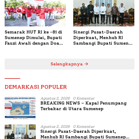
Semarak HUT RI ke -81 di
Sinergi Pusat-Daerah
Sumenep Dimulai, Bupati
Diperkuat, Menhub RI
Fauzi Awali dengan Doa
Sambangi Bupati Sumenep
untuk Korban Kapal
Bahas Penanganan KM
Terbakar
Mutiara Sentosa II
Selengkapnya
DEMARKASI POPULER
Agustus 2, 2026
0 Komentar
BREAKING NEWS – Kapal Penumpang
Terbakar di Utara Sumenep
Agustus 2, 2026
0 Komentar
Sinergi Pusat-Daerah Diperkuat,
Menhub RI Sambangi Bupati Sumenep