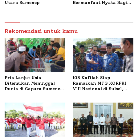
Utara Sumenep
Bermanfaat Nyata Bagi
Masyarakat, Bupati
Sumenep Tinjau Langsung
Budidaya Lele dan Ayam
Petelur di Desa Bataal
Rekomendasi untuk kamu
Timur
Pria Lanjut Usia
103 Kafilah Siap
Ditemukan Meninggal
Ramaikan MTQ KORPRI
Dunia di Gapura Sumenep,
VIII Nasional di Sulsel,
Polresta Lakukan Olah
1.024 Peserta Terdaftar
TKP