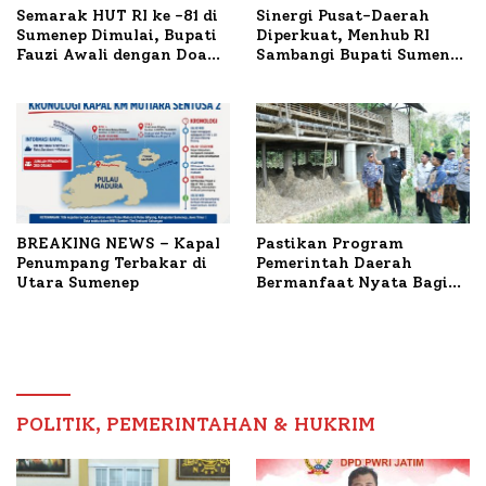
Semarak HUT RI ke -81 di
Sinergi Pusat-Daerah
Sumenep Dimulai, Bupati
Diperkuat, Menhub RI
Fauzi Awali dengan Doa
Sambangi Bupati Sumenep
untuk Korban Kapal
Bahas Penanganan KM
Terbakar
Mutiara Sentosa II
BREAKING NEWS – Kapal
Pastikan Program
Penumpang Terbakar di
Pemerintah Daerah
Utara Sumenep
Bermanfaat Nyata Bagi
Masyarakat, Bupati
Sumenep Tinjau Langsung
Budidaya Lele dan Ayam
Petelur di Desa Bataal
Timur
POLITIK, PEMERINTAHAN & HUKRIM