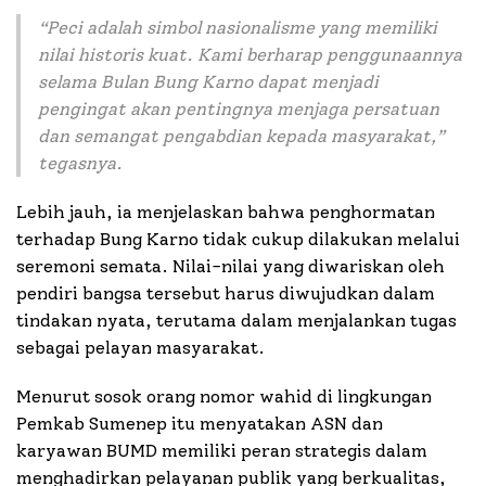
“
Peci adalah simbol nasionalisme yang memiliki
nilai historis kuat. Kami berharap penggunaannya
selama Bulan Bung Karno dapat menjadi
pengingat akan pentingnya menjaga persatuan
dan semangat pengabdian kepada masyarakat
,”
tegasnya.
Lebih jauh, ia menjelaskan bahwa penghormatan
terhadap Bung Karno tidak cukup dilakukan melalui
seremoni semata. Nilai-nilai yang diwariskan oleh
pendiri bangsa tersebut harus diwujudkan dalam
tindakan nyata, terutama dalam menjalankan tugas
sebagai pelayan masyarakat.
Menurut sosok orang nomor wahid di lingkungan
Pemkab Sumenep itu menyatakan ASN dan
karyawan BUMD memiliki peran strategis dalam
menghadirkan pelayanan publik yang berkualitas,