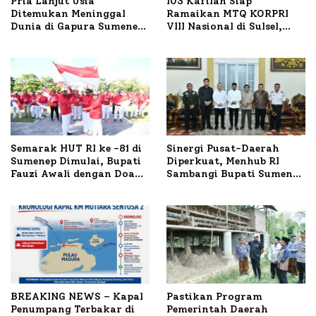
Pria Lanjut Usia
103 Kafilah Siap
Ditemukan Meninggal
Ramaikan MTQ KORPRI
Dunia di Gapura Sumenep,
VIII Nasional di Sulsel,
Polresta Lakukan Olah
1.024 Peserta Terdaftar
TKP
Semarak HUT RI ke -81 di
Sinergi Pusat-Daerah
Sumenep Dimulai, Bupati
Diperkuat, Menhub RI
Fauzi Awali dengan Doa
Sambangi Bupati Sumenep
untuk Korban Kapal
Bahas Penanganan KM
Terbakar
Mutiara Sentosa II
BREAKING NEWS – Kapal
Pastikan Program
Penumpang Terbakar di
Pemerintah Daerah