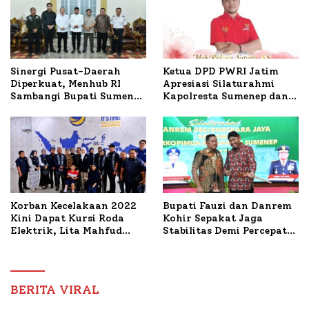
Ketua DPD PWRI Jatim
Sinergi Pusat-Daerah
Apresiasi Silaturahmi
Diperkuat, Menhub RI
Kapolresta Sumenep dan
Sambangi Bupati Sumenep
PWRI, Sebut Kemitraan
Bahas Penanganan KM
Ideal Polri-Pers
Mutiara Sentosa II
Korban Kecelakaan 2022
Bupati Fauzi dan Danrem
Kini Dapat Kursi Roda
Kohir Sepakat Jaga
Elektrik, Lita Mahfud
Stabilitas Demi Percepat
Arifin Komitmen
Pembangunan Sumenep
Dampingi Pengobatan
Nabil
BERITA VIRAL