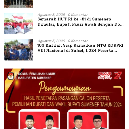
Bahas Penanganan KM Mutiara Sentosa
II
Agustus 3, 2026
0 Komentar
Semarak HUT RI ke -81 di Sumenep
Dimulai, Bupati Fauzi Awali dengan Doa
untuk Korban Kapal Terbakar
Agustus 5, 2026
0 Komentar
103 Kafilah Siap Ramaikan MTQ KORPRI
VIII Nasional di Sulsel, 1.024 Peserta
Terdaftar