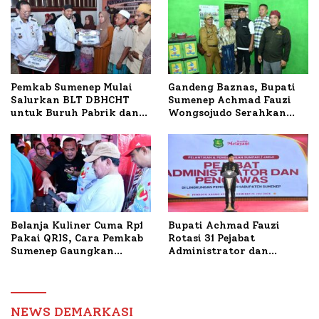
Terbakar
Sumenep Tinjau Langsung
Budidaya Lele dan Ayam
Petelur di Desa Bataal
Timur
Pemkab Sumenep Mulai
Gandeng Baznas, Bupati
Salurkan BLT DBHCHT
Sumenep Achmad Fauzi
untuk Buruh Pabrik dan
Wongsojudo Serahkan
Tani Tembakau
Bantuan Bedah RTLH di
Dua Kecamatan
Belanja Kuliner Cuma Rp1
Bupati Achmad Fauzi
Pakai QRIS, Cara Pemkab
Rotasi 31 Pejabat
Sumenep Gaungkan
Administrator dan
Transaksi Digital
Pengawas, Tekankan
Pelayanan dan Reformasi
Birokrasi
NEWS DEMARKASI