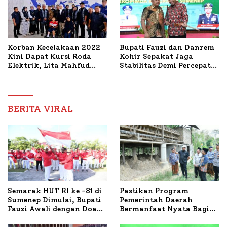
Korban Kecelakaan 2022
Bupati Fauzi dan Danrem
Kini Dapat Kursi Roda
Kohir Sepakat Jaga
Elektrik, Lita Mahfud
Stabilitas Demi Percepat
Arifin Komitmen
Pembangunan Sumenep
Dampingi Pengobatan
Nabil
BERITA VIRAL
Semarak HUT RI ke -81 di
Pastikan Program
Sumenep Dimulai, Bupati
Pemerintah Daerah
Fauzi Awali dengan Doa
Bermanfaat Nyata Bagi
untuk Korban Kapal
Masyarakat, Bupati