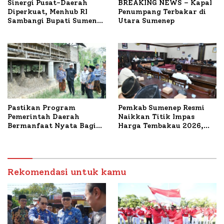
Sinergi Pusat-Daerah
BREAKING NEWS – Kapal
Diperkuat, Menhub RI
Penumpang Terbakar di
Sambangi Bupati Sumenep
Utara Sumenep
Bahas Penanganan KM
Mutiara Sentosa II
Pastikan Program
Pemkab Sumenep Resmi
Pemerintah Daerah
Naikkan Titik Impas
Bermanfaat Nyata Bagi
Harga Tembakau 2026,
Masyarakat, Bupati
Tembakau Sawah Naik
Sumenep Tinjau Langsung
Tertinggi 5,08 Persen
Budidaya Lele dan Ayam
Petelur di Desa Bataal
Timur
Rekomendasi untuk kamu