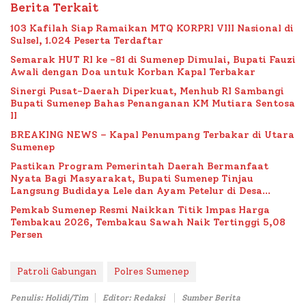
Berita Terkait
103 Kafilah Siap Ramaikan MTQ KORPRI VIII Nasional di
Sulsel, 1.024 Peserta Terdaftar
Semarak HUT RI ke -81 di Sumenep Dimulai, Bupati Fauzi
Awali dengan Doa untuk Korban Kapal Terbakar
Sinergi Pusat-Daerah Diperkuat, Menhub RI Sambangi
Bupati Sumenep Bahas Penanganan KM Mutiara Sentosa
II
BREAKING NEWS – Kapal Penumpang Terbakar di Utara
Sumenep
Pastikan Program Pemerintah Daerah Bermanfaat
Nyata Bagi Masyarakat, Bupati Sumenep Tinjau
Langsung Budidaya Lele dan Ayam Petelur di Desa
Bataal Timur
Pemkab Sumenep Resmi Naikkan Titik Impas Harga
Tembakau 2026, Tembakau Sawah Naik Tertinggi 5,08
Persen
Patroli Gabungan
Polres Sumenep
Penulis: Holidi/Tim
Editor: Redaksi
Sumber Berita