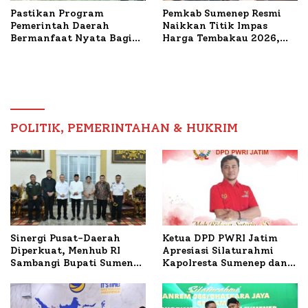
Pastikan Program
Pemkab Sumenep Resmi
Pemerintah Daerah
Naikkan Titik Impas
Bermanfaat Nyata Bagi
Harga Tembakau 2026,
Masyarakat, Bupati
Tembakau Sawah Naik
Sumenep Tinjau Langsung
Tertinggi 5,08 Persen
Budidaya Lele dan Ayam
Petelur di Desa Bataal
Timur
POLITIK, PEMERINTAHAN & HUKRIM
Ketua DPD PWRI Jatim
Sinergi Pusat-Daerah
Apresiasi Silaturahmi
Diperkuat, Menhub RI
Kapolresta Sumenep dan
Sambangi Bupati Sumenep
PWRI, Sebut Kemitraan
Bahas Penanganan KM
Ideal Polri-Pers
Mutiara Sentosa II