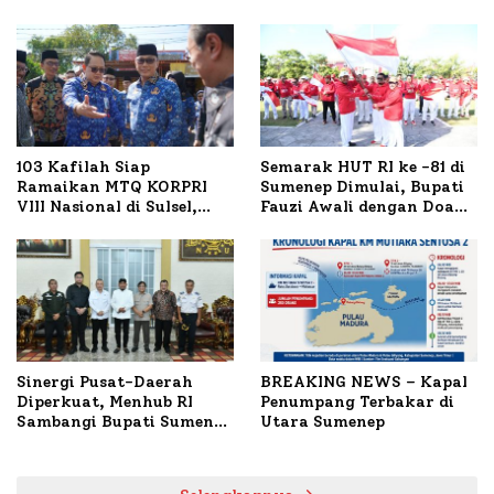
103 Kafilah Siap
Semarak HUT RI ke -81 di
Ramaikan MTQ KORPRI
Sumenep Dimulai, Bupati
VIII Nasional di Sulsel,
Fauzi Awali dengan Doa
1.024 Peserta Terdaftar
untuk Korban Kapal
Terbakar
Sinergi Pusat-Daerah
BREAKING NEWS – Kapal
Diperkuat, Menhub RI
Penumpang Terbakar di
Sambangi Bupati Sumenep
Utara Sumenep
Bahas Penanganan KM
Mutiara Sentosa II