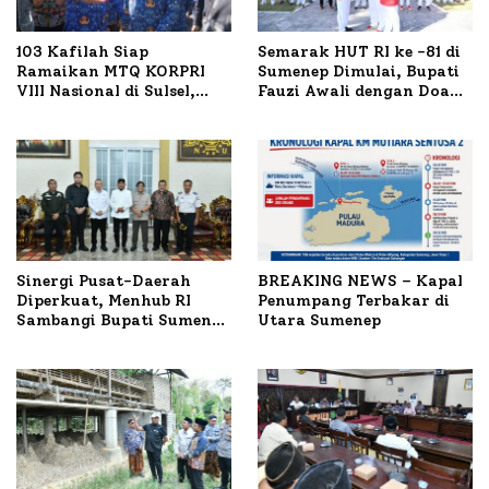
103 Kafilah Siap
Semarak HUT RI ke -81 di
Ramaikan MTQ KORPRI
Sumenep Dimulai, Bupati
VIII Nasional di Sulsel,
Fauzi Awali dengan Doa
1.024 Peserta Terdaftar
untuk Korban Kapal
Terbakar
Sinergi Pusat-Daerah
BREAKING NEWS – Kapal
Diperkuat, Menhub RI
Penumpang Terbakar di
Sambangi Bupati Sumenep
Utara Sumenep
Bahas Penanganan KM
Mutiara Sentosa II