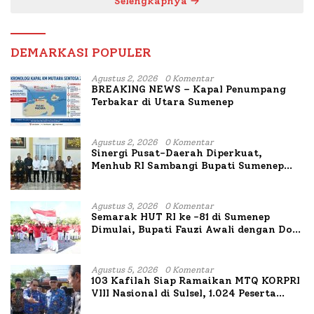
Selengkapnya
DEMARKASI POPULER
Agustus 2, 2026
0 Komentar
BREAKING NEWS – Kapal Penumpang
Terbakar di Utara Sumenep
Agustus 2, 2026
0 Komentar
Sinergi Pusat-Daerah Diperkuat,
Menhub RI Sambangi Bupati Sumenep
Bahas Penanganan KM Mutiara Sentosa
II
Agustus 3, 2026
0 Komentar
Semarak HUT RI ke -81 di Sumenep
Dimulai, Bupati Fauzi Awali dengan Doa
untuk Korban Kapal Terbakar
Agustus 5, 2026
0 Komentar
103 Kafilah Siap Ramaikan MTQ KORPRI
VIII Nasional di Sulsel, 1.024 Peserta
Terdaftar