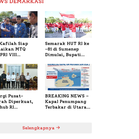
WS DEMARKASI
Reformasi Birokrasi
Kafilah Siap
Semarak HUT RI ke
aikan MTQ
-81 di Sumenep
PRI VIII
Dimulai, Bupati
onal di Sulsel,
Fauzi Awali dengan
4 Peserta
Doa untuk Korban
daftar
Kapal Terbakar
rgi Pusat-
BREAKING NEWS –
rah Diperkuat,
Kapal Penumpang
hub RI
Terbakar di Utara
bangi Bupati
Sumenep
enep Bahas
anganan KM
Selengkapnya
ara Sentosa II