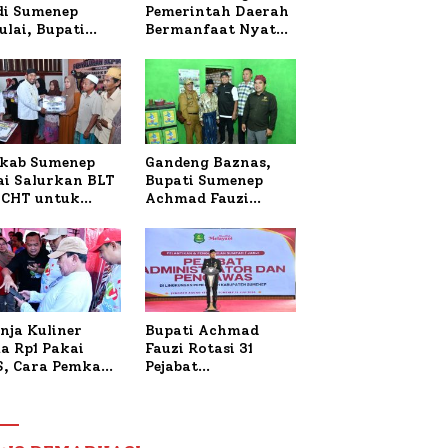
 di Sumenep
Pemerintah Daerah
ulai, Bupati
Bermanfaat Nyata
zi Awali dengan
Bagi Masyarakat,
 untuk Korban
Bupati Sumenep
al Terbakar
Tinjau Langsung
Budidaya Lele dan
Ayam Petelur di
Desa Bataal Timur
kab Sumenep
Gandeng Baznas,
ai Salurkan BLT
Bupati Sumenep
CHT untuk
Achmad Fauzi
uh Pabrik dan
Wongsojudo
i Tembakau
Serahkan Bantuan
Bedah RTLH di Dua
Kecamatan
nja Kuliner
Bupati Achmad
a Rp1 Pakai
Fauzi Rotasi 31
S, Cara Pemkab
Pejabat
enep Gaungkan
Administrator dan
saksi Digital
Pengawas,
Tekankan
Pelayanan dan