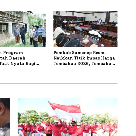
orban Kapal
Bahas Penanganan KM
r
Mutiara Sentosa II
n Program
Pemkab Sumenep Resmi
tah Daerah
Naikkan Titik Impas Harga
aat Nyata Bagi
Tembakau 2026, Tembakau
kat, Bupati
Sawah Naik Tertinggi 5,08
 Tinjau Langsung
Persen
a Lele dan Ayam
 di Desa Bataal Timur