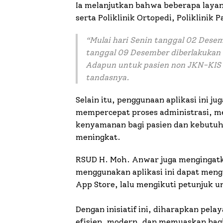
Ia melanjutkan bahwa beberapa layan
serta Poliklinik Ortopedi, Poliklinik 
“Mulai hari Senin tanggal 02 Desemb
tanggal 09 Desember diberlakukan 
Adapun untuk pasien non JKN-KIS t
tandasnya.
Selain itu, penggunaan aplikasi ini 
mempercepat proses administrasi, 
kenyamanan bagi pasien dan kebutuh
meningkat.
RSUD H. Moh. Anwar juga mengingatka
menggunakan aplikasi ini dapat meng
App Store, lalu mengikuti petunjuk u
Dengan inisiatif ini, diharapkan pel
efisien, modern, dan memuaskan bagi