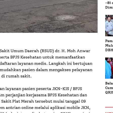
-81
Dim
Fau
Doa
Kap
Pem
Mul
DBH
akit Umum Daerah (RSUD) dr. H. Moh Anwar
Bur
serta BPJS Kesehatan untuk memanfaatkan
Tan
daftaran layanan medis. Langkah ini bertujuan
memudahkan pasien dalam mengakses pelayanan
 di rumah sakit.
Bela
Cum
n layanan pasien peserta JKN-KIS / BPJS
QRI
m perjanjian kerjasama BPJS Kesehatan dan
Sum
akit Plat Merah tersebut mulai tanggal 09
Tran
antrian online melalui aplikasi mobile JKN,