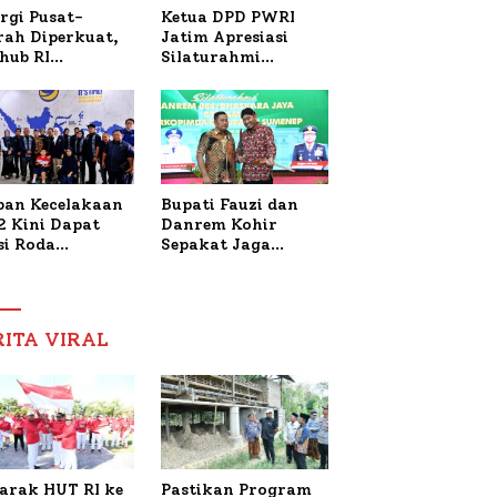
Ketua DPD PWRI
rgi Pusat-
Jatim Apresiasi
rah Diperkuat,
Silaturahmi
hub RI
Kapolresta Sumenep
bangi Bupati
dan PWRI, Sebut
enep Bahas
Kemitraan Ideal
anganan KM
Polri-Pers
ara Sentosa II
ban Kecelakaan
Bupati Fauzi dan
2 Kini Dapat
Danrem Kohir
si Roda
Sepakat Jaga
trik, Lita
Stabilitas Demi
fud Arifin
Percepat
itmen
Pembangunan
pingi
Sumenep
RITA VIRAL
gobatan Nabil
arak HUT RI ke
Pastikan Program