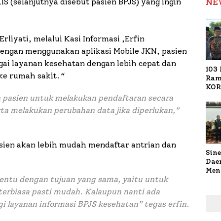
NE
S (selanjutnya disebut pasien BPJS) yang ingin
rliyati, melalui Kasi Informasi ,Erfin
engan menggunakan aplikasi Mobile JKN, pasien
ai layanan kesehatan dengan lebih cepat dan
103 
ke rumah sakit.
“
Ram
KOR
Nasi
 pasien untuk melakukan pendaftaran secara
1.02
rta melakukan perubahan data jika diperlukan,”
Ter
sien akan lebih mudah mendaftar antrian dan
Sine
Dae
Men
tentu dengan tujuan yang sama, yaitu untuk
Sam
Sum
erbiasa pasti mudah. Kalaupun nanti ada
Pen
i layanan informasi BPJS kesehatan” tegas erfin.
Muti