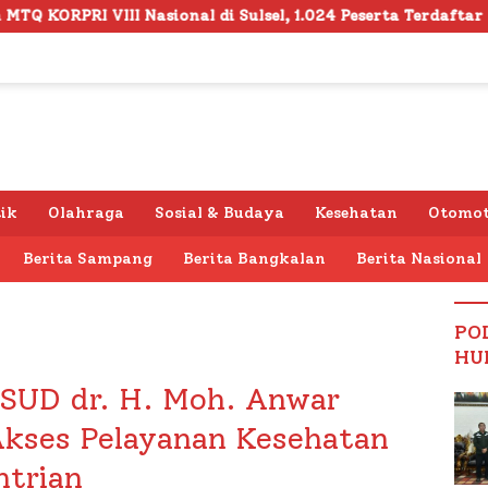
 Sulsel, 1.024 Peserta Terdaftar
Semarak HUT RI ke 
tik
Olahraga
Sosial & Budaya
Kesehatan
Otomot
Berita Sampang
Berita Bangkalan
Berita Nasional
PO
HU
RSUD dr. H. Moh. Anwar
ses Pelayanan Kesehatan
ntrian