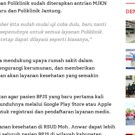
an Poliklinik sudah diterapkan antrian MJKN
Paru dan Poliklinik Jantung.
DE
er kita sudah mulai uji coba dulu, baru nanti
sepenuhnya untuk semua layanan Poliklinik.
etap dapat dilayani seperti biasanya,”
juga mendukung upaya rumah sakit dalam
mengurangi kerumunan, dan memberikan
an akan layanan kesehatan yang semakin
n agar pasien BPJS yang baru pertama kali
unduhnya melalui Google Play Store atau Apple
ntuk registrasi dan pendaftaran layanan medis.
ayanan kesehatan di RSUD Moh. Anwar dapat lebih
 seluruh pasien BPJS di wilayah kabupaten