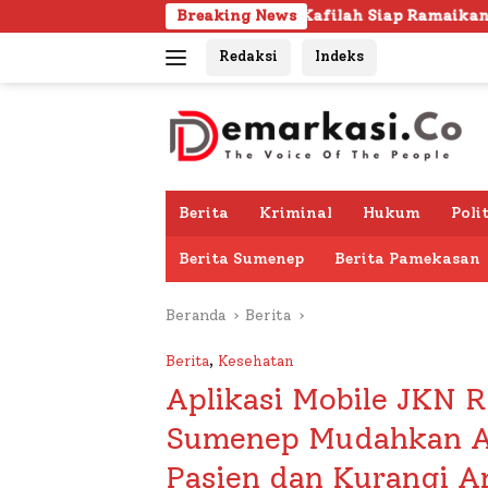
Langsung
103 Kafilah Siap Ramaikan MTQ KORPRI VIII Nasional di
Breaking News
ke
Redaksi
Indeks
konten
Berita
Kriminal
Hukum
Poli
Berita Sumenep
Berita Pamekasan
Beranda
Berita
Berita
,
Kesehatan
Aplikasi Mobile JKN 
Sumenep Mudahkan Ak
Pasien dan Kurangi A