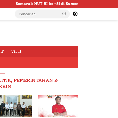
-81 di Sumenep Dimulai, Bupati Fauzi Awali dengan Doa unt
if
Viral
LITIK, PEMERINTAHAN &
KRIM