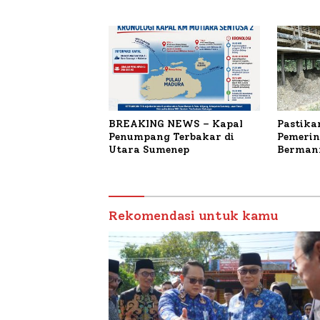
Terdaftar
untuk K
Terbaka
BREAKING NEWS – Kapal
Pastika
Penumpang Terbakar di
Pemerin
Utara Sumenep
Bermanf
Masyara
Sumenep
Budiday
Petelur
Rekomendasi untuk kamu