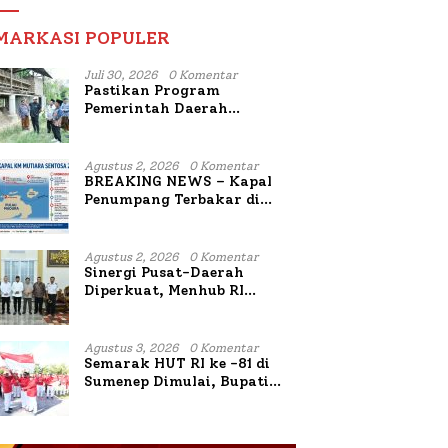
MARKASI POPULER
Juli 30, 2026
0 Komentar
Pastikan Program
Pemerintah Daerah
Bermanfaat Nyata Bagi
Masyarakat, Bupati
Sumenep Tinjau Langsung
Agustus 2, 2026
0 Komentar
Budidaya Lele dan Ayam
BREAKING NEWS – Kapal
Petelur di Desa Bataal Timur
Penumpang Terbakar di
Utara Sumenep
Agustus 2, 2026
0 Komentar
Sinergi Pusat-Daerah
Diperkuat, Menhub RI
Sambangi Bupati Sumenep
Bahas Penanganan KM
Mutiara Sentosa II
Agustus 3, 2026
0 Komentar
Semarak HUT RI ke -81 di
Sumenep Dimulai, Bupati
Fauzi Awali dengan Doa
untuk Korban Kapal
Terbakar