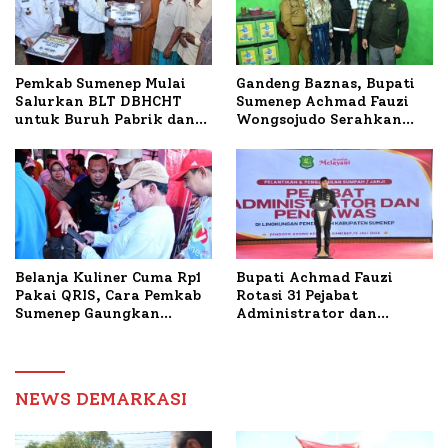
Timur
Pemkab Sumenep Mulai
Gandeng Baznas, Bupati
Salurkan BLT DBHCHT
Sumenep Achmad Fauzi
untuk Buruh Pabrik dan
Wongsojudo Serahkan
Tani Tembakau
Bantuan Bedah RTLH di
Dua Kecamatan
Belanja Kuliner Cuma Rp1
Bupati Achmad Fauzi
Pakai QRIS, Cara Pemkab
Rotasi 31 Pejabat
Sumenep Gaungkan
Administrator dan
Transaksi Digital
Pengawas, Tekankan
Pelayanan dan Reformasi
Birokrasi
NEWS DEMARKASI