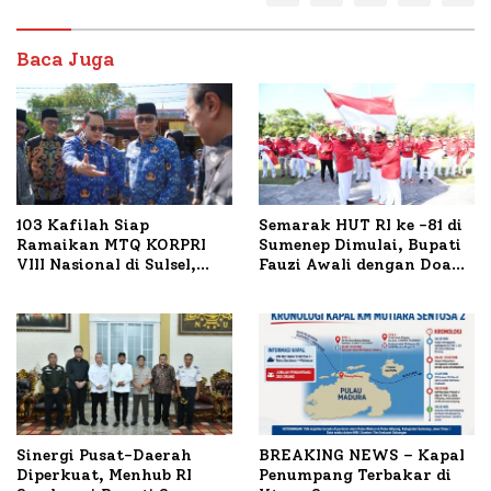
Baca Juga
103 Kafilah Siap
Semarak HUT RI ke -81 di
Ramaikan MTQ KORPRI
Sumenep Dimulai, Bupati
VIII Nasional di Sulsel,
Fauzi Awali dengan Doa
1.024 Peserta Terdaftar
untuk Korban Kapal
Terbakar
Sinergi Pusat-Daerah
BREAKING NEWS – Kapal
Diperkuat, Menhub RI
Penumpang Terbakar di