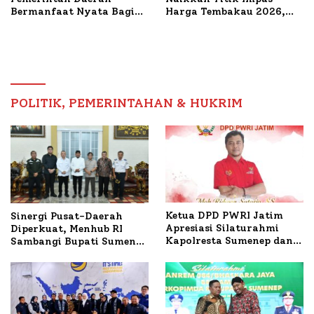
Bermanfaat Nyata Bagi
Harga Tembakau 2026,
Masyarakat, Bupati
Tembakau Sawah Naik
Sumenep Tinjau Langsung
Tertinggi 5,08 Persen
Budidaya Lele dan Ayam
Petelur di Desa Bataal
Timur
POLITIK, PEMERINTAHAN & HUKRIM
Ketua DPD PWRI Jatim
Sinergi Pusat-Daerah
Apresiasi Silaturahmi
Diperkuat, Menhub RI
Kapolresta Sumenep dan
Sambangi Bupati Sumenep
PWRI, Sebut Kemitraan
Bahas Penanganan KM
Ideal Polri-Pers
Mutiara Sentosa II