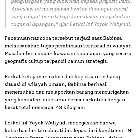
penghargaan yang diberikan kepada prajurit kami.
Apresiasi ini merupakan bentuk dukungan moral
yang sangat berarti bagi kami dalam menjalankan
tugas di lapangan,” ujar Letkol Inf Yoyok Wahyudi.
Penemuan narkoba tersebut terjadi saat Babinsa
melaksanakan tugas pembinaan teritorial di wilayah
Masalembu, sebuah kawasan kepulauan yang secara
geografis cukup terpencil namun strategis.
Berkat ketajaman naluri dan kepekaan terhadap
situasi di wilayah binaan, Babinsa berhasil
menemukan dan melaporkan barang mencurigakan
yang kemudian diketahui berisi narkotika dengan
berat total mencapai 43 kilogram.
Letkol Inf Yoyok Wahyudi menegaskan bahwa
keberhasilan tersebut tidak lepas dari komitmen TNI