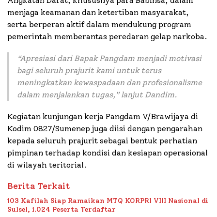
Angkatan Darat, khususnya para Babinsa, dalam
menjaga keamanan dan ketertiban masyarakat,
serta berperan aktif dalam mendukung program
pemerintah memberantas peredaran gelap narkoba.
“Apresiasi dari Bapak Pangdam menjadi motivasi
bagi seluruh prajurit kami untuk terus
meningkatkan kewaspadaan dan profesionalisme
dalam menjalankan tugas,” lanjut Dandim.
Kegiatan kunjungan kerja Pangdam V/Brawijaya di
Kodim 0827/Sumenep juga diisi dengan pengarahan
kepada seluruh prajurit sebagai bentuk perhatian
pimpinan terhadap kondisi dan kesiapan operasional
di wilayah teritorial.
Berita Terkait
103 Kafilah Siap Ramaikan MTQ KORPRI VIII Nasional di
Sulsel, 1.024 Peserta Terdaftar