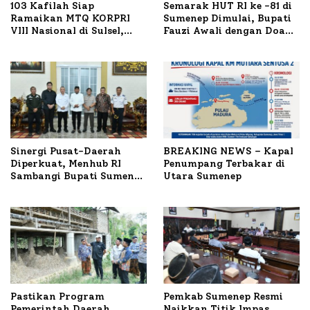
103 Kafilah Siap
Semarak HUT RI ke -81 di
Ramaikan MTQ KORPRI
Sumenep Dimulai, Bupati
VIII Nasional di Sulsel,
Fauzi Awali dengan Doa
1.024 Peserta Terdaftar
untuk Korban Kapal
Terbakar
Sinergi Pusat-Daerah
BREAKING NEWS – Kapal
Diperkuat, Menhub RI
Penumpang Terbakar di
Sambangi Bupati Sumenep
Utara Sumenep
Bahas Penanganan KM
Mutiara Sentosa II
Pastikan Program
Pemkab Sumenep Resmi
Pemerintah Daerah
Naikkan Titik Impas