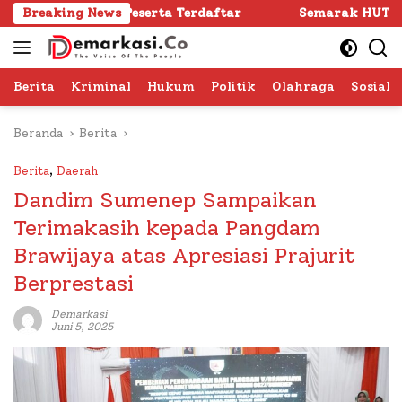
Langsung
24 Peserta Terdaftar
Breaking News
Semarak HUT RI ke -81 di Sumen
ke
konten
Berita
Kriminal
Hukum
Politik
Olahraga
Sosial 
Beranda
Berita
Berita
,
Daerah
Dandim Sumenep Sampaikan
Terimakasih kepada Pangdam
Brawijaya atas Apresiasi Prajurit
Berprestasi
Demarkasi
Juni 5, 2025