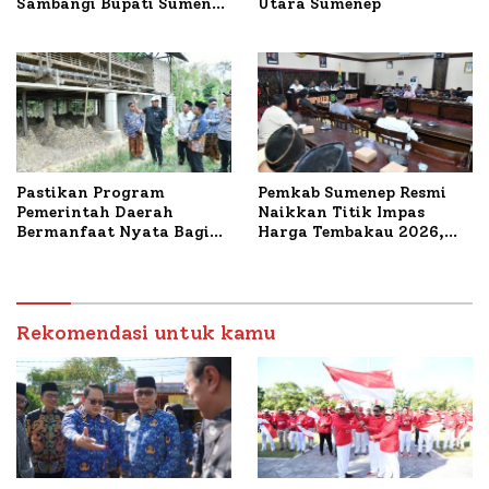
Sambangi Bupati Sumenep
Utara Sumenep
Bahas Penanganan KM
Mutiara Sentosa II
Pastikan Program
Pemkab Sumenep Resmi
Pemerintah Daerah
Naikkan Titik Impas
Bermanfaat Nyata Bagi
Harga Tembakau 2026,
Masyarakat, Bupati
Tembakau Sawah Naik
Sumenep Tinjau Langsung
Tertinggi 5,08 Persen
Budidaya Lele dan Ayam
Petelur di Desa Bataal
Timur
Rekomendasi untuk kamu