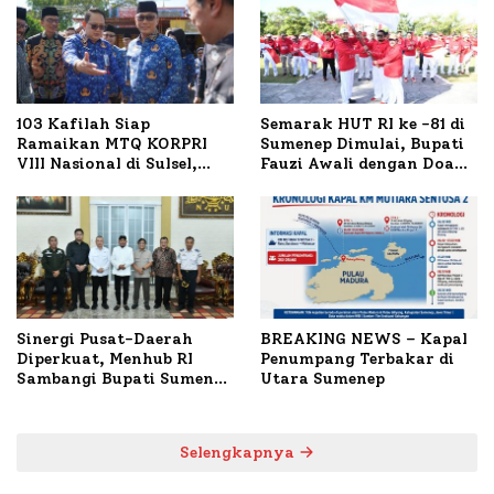
103 Kafilah Siap
Semarak HUT RI ke -81 di
Ramaikan MTQ KORPRI
Sumenep Dimulai, Bupati
VIII Nasional di Sulsel,
Fauzi Awali dengan Doa
1.024 Peserta Terdaftar
untuk Korban Kapal
Terbakar
Sinergi Pusat-Daerah
BREAKING NEWS – Kapal
Diperkuat, Menhub RI
Penumpang Terbakar di
Sambangi Bupati Sumenep
Utara Sumenep
Bahas Penanganan KM
Mutiara Sentosa II
Selengkapnya