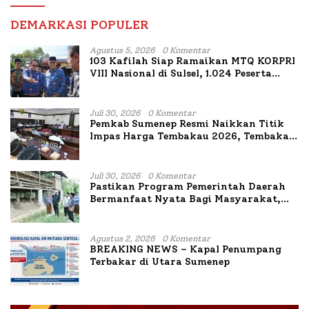
DEMARKASI POPULER
Agustus 5, 2026
0 Komentar
103 Kafilah Siap Ramaikan MTQ KORPRI
VIII Nasional di Sulsel, 1.024 Peserta
Terdaftar
Juli 30, 2026
0 Komentar
Pemkab Sumenep Resmi Naikkan Titik
Impas Harga Tembakau 2026, Tembakau
Sawah Naik Tertinggi 5,08 Persen
Juli 30, 2026
0 Komentar
Pastikan Program Pemerintah Daerah
Bermanfaat Nyata Bagi Masyarakat,
Bupati Sumenep Tinjau Langsung
Budidaya Lele dan Ayam Petelur di Desa
Bataal Timur
Agustus 2, 2026
0 Komentar
BREAKING NEWS – Kapal Penumpang
Terbakar di Utara Sumenep