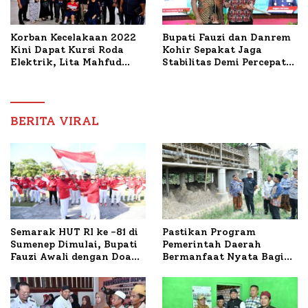
Korban Kecelakaan 2022
Bupati Fauzi dan Danrem
Kini Dapat Kursi Roda
Kohir Sepakat Jaga
Elektrik, Lita Mahfud
Stabilitas Demi Percepat
Arifin Komitmen
Pembangunan Sumenep
Dampingi Pengobatan
Nabil
BERITA VIRAL
Semarak HUT RI ke -81 di
Pastikan Program
Sumenep Dimulai, Bupati
Pemerintah Daerah
Fauzi Awali dengan Doa
Bermanfaat Nyata Bagi
untuk Korban Kapal
Masyarakat, Bupati
Terbakar
Sumenep Tinjau Langsung
Budidaya Lele dan Ayam
Petelur di Desa Bataal