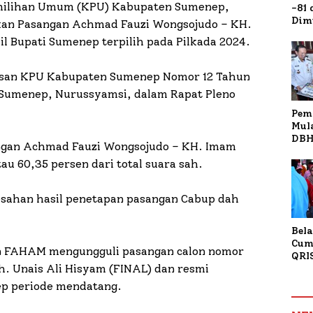
milihan Umum (KPU) Kabupaten Sumenep,
-81
Dim
kan Pasangan Achmad Fauzi Wongsojudo – KH.
Fau
l Bupati Sumenep terpilih pada Pilkada 2024.
Doa
Kap
tusan KPU Kabupaten Sumenep Nomor 12 Tahun
 Sumenep, Nurussyamsi, dalam Rapat Pleno
Pem
Mul
DBH
angan Achmad Fauzi Wongsojudo – KH. Imam
Bur
u 60,35 persen dari total suara sah.
Tan
esahan hasil penetapan pasangan Cabup dah
Bela
Cum
an FAHAM mengungguli pasangan calon nomor
QRI
h. Unais Ali Hisyam (FINAL) dan resmi
Sum
Tran
p periode mendatang.