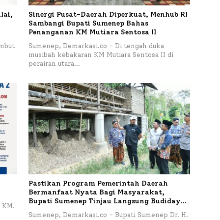
lai,
Sinergi Pusat-Daerah Diperkuat, Menhub RI
Sambangi Bupati Sumenep Bahas
Penanganan KM Mutiara Sentosa II
mbut
Sumenep, Demarkasi.co – Di tengah duka
musibah kebakaran KM Mutiara Sentosa II di
perairan utara…
Pastikan Program Pemerintah Daerah
Bermanfaat Nyata Bagi Masyarakat,
Bupati Sumenep Tinjau Langsung Budidaya
 KM.
Lele dan Ayam Petelur di Desa Bataal Timur
Sumenep, Demarkasi.co – Bupati Sumenep Dr. H.