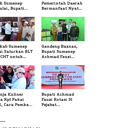
 di Sumenep
Pemerintah Daerah
ulai, Bupati
Bermanfaat Nyata
zi Awali dengan
Bagi Masyarakat,
 untuk Korban
Bupati Sumenep
al Terbakar
Tinjau Langsung
Budidaya Lele dan
Ayam Petelur di
Desa Bataal Timur
kab Sumenep
Gandeng Baznas,
ai Salurkan BLT
Bupati Sumenep
CHT untuk
Achmad Fauzi
uh Pabrik dan
Wongsojudo
i Tembakau
Serahkan Bantuan
Bedah RTLH di Dua
Kecamatan
nja Kuliner
Bupati Achmad
a Rp1 Pakai
Fauzi Rotasi 31
S, Cara Pemkab
Pejabat
enep Gaungkan
Administrator dan
saksi Digital
Pengawas,
Tekankan
Pelayanan dan