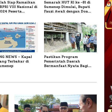
ilah Siap Ramaikan
Semarak HUT RI ke -81 di
PRI VIII Nasional di
Sumenep Dimulai, Bupati
1.024 Peserta
Fauzi Awali dengan Doa
ar
untuk Korban Kapal
Terbakar
NG NEWS – Kapal
Pastikan Program
ng Terbakar di
Pemerintah Daerah
Sumenep
Bermanfaat Nyata Bagi
Masyarakat, Bupati
Sumenep Tinjau Langsung
Budidaya Lele dan Ayam
Petelur di Desa Bataal Timur