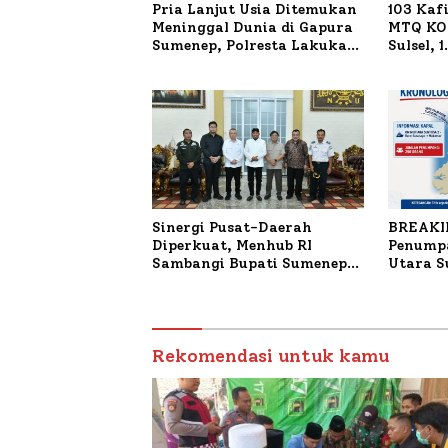
Pria Lanjut Usia Ditemukan
103 Kaf
Meninggal Dunia di Gapura
MTQ KOR
Sumenep, Polresta Lakukan
Sulsel, 
Olah TKP
Terdaft
Sinergi Pusat-Daerah
BREAKI
Diperkuat, Menhub RI
Penumpa
Sambangi Bupati Sumenep
Utara 
Bahas Penanganan KM
Mutiara Sentosa II
Rekomendasi untuk kamu