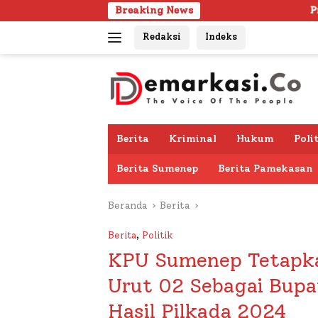
Langsung
Breaking News
Pria Lanjut Usia Dite
ke
Redaksi
Indeks
konten
Berita
Kriminal
Hukum
Poli
Berita Sumenep
Berita Pamekasan
Beranda
Berita
Berita
,
Politik
KPU Sumenep Tetapk
Urut 02 Sebagai Bupat
Hasil Pilkada 2024