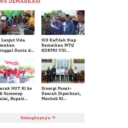
WS DEMARKASI
Reformasi Birokrasi
 Lanjut Usia
103 Kafilah Siap
emukan
Ramaikan MTQ
inggal Dunia di
KORPRI VIII
ura Sumenep,
Nasional di Sulsel,
resta Lakukan
1.024 Peserta
h TKP
Terdaftar
arak HUT RI ke
Sinergi Pusat-
 di Sumenep
Daerah Diperkuat,
ulai, Bupati
Menhub RI
zi Awali dengan
Sambangi Bupati
 untuk Korban
Sumenep Bahas
al Terbakar
Penanganan KM
Selengkapnya
Mutiara Sentosa II