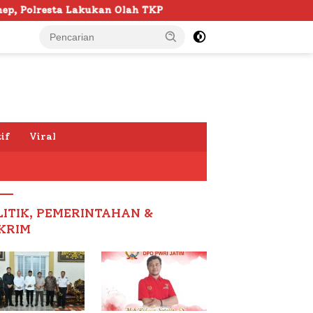
n Olah TKP
103 Kafilah Siap Ramaikan MTQ KORPRI VII
if
Viral
LITIK, PEMERINTAHAN &
KRIM