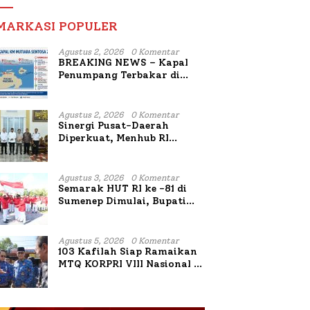
MARKASI POPULER
Agustus 2, 2026
0 Komentar
BREAKING NEWS – Kapal
Penumpang Terbakar di
Utara Sumenep
Agustus 2, 2026
0 Komentar
Sinergi Pusat-Daerah
Diperkuat, Menhub RI
Sambangi Bupati Sumenep
Bahas Penanganan KM
Mutiara Sentosa II
Agustus 3, 2026
0 Komentar
Semarak HUT RI ke -81 di
Sumenep Dimulai, Bupati
Fauzi Awali dengan Doa
untuk Korban Kapal
Terbakar
Agustus 5, 2026
0 Komentar
103 Kafilah Siap Ramaikan
MTQ KORPRI VIII Nasional di
Sulsel, 1.024 Peserta
Terdaftar