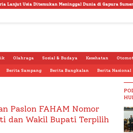
mukan Meninggal Dunia di Gapura Sumenep, Polresta Lakuka
tik
Olahraga
Sosial & Budaya
Kesehatan
Otomot
Berita Sampang
Berita Bangkalan
Berita Nasional
PO
HU
an Paslon FAHAM Nomor
i dan Wakil Bupati Terpilih