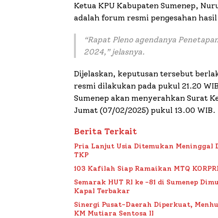
Ketua KPU Kabupaten Sumenep, Nuru
adalah forum resmi pengesahan hasi
“Rapat Pleno agendanya Penetapan 
2024,” jelasnya.
Dijelaskan, keputusan tersebut berl
resmi dilakukan pada pukul 21.20 WI
Sumenep akan menyerahkan Surat Kepu
Jumat (07/02/2025) pukul 13.00 WIB.
Berita Terkait
Pria Lanjut Usia Ditemukan Meninggal 
TKP
103 Kafilah Siap Ramaikan MTQ KORPRI VI
Semarak HUT RI ke -81 di Sumenep Dimu
Kapal Terbakar
Sinergi Pusat-Daerah Diperkuat, Menh
KM Mutiara Sentosa II