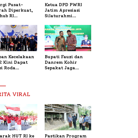
Ketua DPD PWRI
rgi Pusat-
Jatim Apresiasi
rah Diperkuat,
Silaturahmi
hub RI
Kapolresta Sumenep
bangi Bupati
dan PWRI, Sebut
enep Bahas
Kemitraan Ideal
anganan KM
Polri-Pers
ara Sentosa II
ban Kecelakaan
Bupati Fauzi dan
2 Kini Dapat
Danrem Kohir
si Roda
Sepakat Jaga
trik, Lita
Stabilitas Demi
fud Arifin
Percepat
itmen
Pembangunan
pingi
Sumenep
RITA VIRAL
gobatan Nabil
arak HUT RI ke
Pastikan Program