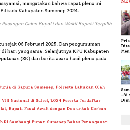
NE
ssyamsi, mengatakan bahwa rapat pleno ini
l Pilkada Kabupaten Sumenep 2024.
Pasangan Calon Bupati dan Wakil Bupati Terpilih
Pria
aku sejak 06 Februari 2025. Dan pengumuman
Dit
B di hari yang sama. Selanjutnya KPU Kabupaten
Men
Gap
tusan (SK) dan berita acara hasil pleno pada
Pol
Ola
Dunia di Gapura Sumenep, Polresta Lakukan Olah
Sem
-81
Dim
II Nasional di Sulsel, 1.024 Peserta Terdaftar
Fau
lai, Bupati Fauzi Awali dengan Doa untuk Korban
Doa
Kap
ub RI Sambangi Bupati Sumenep Bahas Penanganan