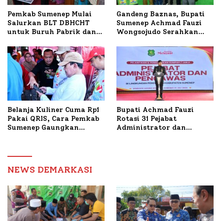
Pemkab Sumenep Mulai
Gandeng Baznas, Bupati
Salurkan BLT DBHCHT
Sumenep Achmad Fauzi
untuk Buruh Pabrik dan
Wongsojudo Serahkan
Tani Tembakau
Bantuan Bedah RTLH di
Dua Kecamatan
Belanja Kuliner Cuma Rp1
Bupati Achmad Fauzi
Pakai QRIS, Cara Pemkab
Rotasi 31 Pejabat
Sumenep Gaungkan
Administrator dan
Transaksi Digital
Pengawas, Tekankan
Pelayanan dan Reformasi
Birokrasi
NEWS DEMARKASI