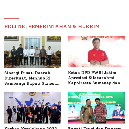
Budidaya Lele dan Ayam
Petelur di Desa Bataal
Timur
POLITIK, PEMERINTAHAN & HUKRIM
Ketua DPD PWRI Jatim
Sinergi Pusat-Daerah
Apresiasi Silaturahmi
Diperkuat, Menhub RI
Kapolresta Sumenep dan
Sambangi Bupati Sumenep
PWRI, Sebut Kemitraan
Bahas Penanganan KM
Ideal Polri-Pers
Mutiara Sentosa II
Korban Kecelakaan 2022
Bupati Fauzi dan Danrem