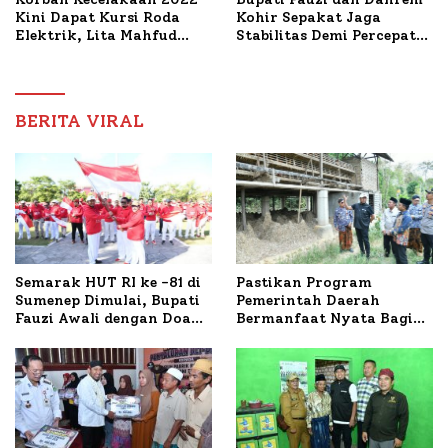
Kini Dapat Kursi Roda
Kohir Sepakat Jaga
Elektrik, Lita Mahfud
Stabilitas Demi Percepat
Arifin Komitmen
Pembangunan Sumenep
Dampingi Pengobatan
Nabil
BERITA VIRAL
Semarak HUT RI ke -81 di
Pastikan Program
Sumenep Dimulai, Bupati
Pemerintah Daerah
Fauzi Awali dengan Doa
Bermanfaat Nyata Bagi
untuk Korban Kapal
Masyarakat, Bupati
Terbakar
Sumenep Tinjau Langsung
Budidaya Lele dan Ayam
Petelur di Desa Bataal
Timur