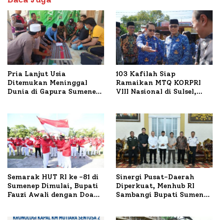
Pria Lanjut Usia
103 Kafilah Siap
Ditemukan Meninggal
Ramaikan MTQ KORPRI
Dunia di Gapura Sumenep,
VIII Nasional di Sulsel,
Polresta Lakukan Olah
1.024 Peserta Terdaftar
TKP
Semarak HUT RI ke -81 di
Sinergi Pusat-Daerah
Sumenep Dimulai, Bupati
Diperkuat, Menhub RI
Fauzi Awali dengan Doa
Sambangi Bupati Sumenep
untuk Korban Kapal
Bahas Penanganan KM
Terbakar
Mutiara Sentosa II