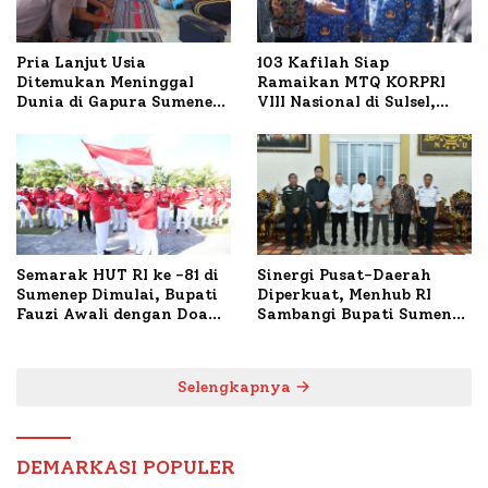
Pria Lanjut Usia
103 Kafilah Siap
Ditemukan Meninggal
Ramaikan MTQ KORPRI
Dunia di Gapura Sumenep,
VIII Nasional di Sulsel,
Polresta Lakukan Olah
1.024 Peserta Terdaftar
TKP
Semarak HUT RI ke -81 di
Sinergi Pusat-Daerah
Sumenep Dimulai, Bupati
Diperkuat, Menhub RI
Fauzi Awali dengan Doa
Sambangi Bupati Sumenep
untuk Korban Kapal
Bahas Penanganan KM
Terbakar
Mutiara Sentosa II
Selengkapnya
DEMARKASI POPULER