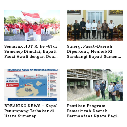
Polresta Lakukan Olah
1.024 Peserta Terdaftar
TKP
Semarak HUT RI ke -81 di
Sinergi Pusat-Daerah
Sumenep Dimulai, Bupati
Diperkuat, Menhub RI
Fauzi Awali dengan Doa
Sambangi Bupati Sumenep
untuk Korban Kapal
Bahas Penanganan KM
Terbakar
Mutiara Sentosa II
BREAKING NEWS – Kapal
Pastikan Program
Penumpang Terbakar di
Pemerintah Daerah
Utara Sumenep
Bermanfaat Nyata Bagi
Masyarakat, Bupati
Sumenep Tinjau Langsung