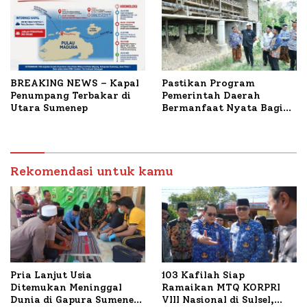
BREAKING NEWS – Kapal
Pastikan Program
Penumpang Terbakar di
Pemerintah Daerah
Utara Sumenep
Bermanfaat Nyata Bagi
Masyarakat, Bupati
Sumenep Tinjau Langsung
Budidaya Lele dan Ayam
Petelur di Desa Bataal
Rekomendasi untuk kamu
Timur
Pria Lanjut Usia
103 Kafilah Siap
Ditemukan Meninggal
Ramaikan MTQ KORPRI
Dunia di Gapura Sumenep,
VIII Nasional di Sulsel,