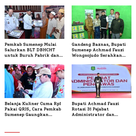
untuk Korban Kapal
Masyarakat, Bupati
Terbakar
Sumenep Tinjau Langsung
Budidaya Lele dan Ayam
Petelur di Desa Bataal
Timur
Pemkab Sumenep Mulai
Gandeng Baznas, Bupati
Salurkan BLT DBHCHT
Sumenep Achmad Fauzi
untuk Buruh Pabrik dan
Wongsojudo Serahkan
Tani Tembakau
Bantuan Bedah RTLH di
Dua Kecamatan
Belanja Kuliner Cuma Rp1
Bupati Achmad Fauzi
Pakai QRIS, Cara Pemkab
Rotasi 31 Pejabat
Sumenep Gaungkan
Administrator dan
Transaksi Digital
Pengawas, Tekankan
Pelayanan dan Reformasi
Birokrasi