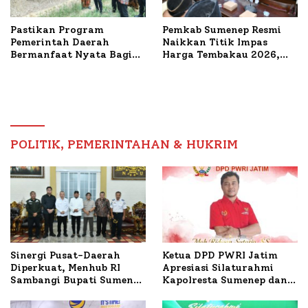
Pastikan Program
Pemkab Sumenep Resmi
Pemerintah Daerah
Naikkan Titik Impas
Bermanfaat Nyata Bagi
Harga Tembakau 2026,
Masyarakat, Bupati
Tembakau Sawah Naik
Sumenep Tinjau Langsung
Tertinggi 5,08 Persen
Budidaya Lele dan Ayam
Petelur di Desa Bataal
Timur
POLITIK, PEMERINTAHAN & HUKRIM
Ketua DPD PWRI Jatim
Sinergi Pusat-Daerah
Apresiasi Silaturahmi
Diperkuat, Menhub RI
Kapolresta Sumenep dan
Sambangi Bupati Sumenep
PWRI, Sebut Kemitraan
Bahas Penanganan KM
Ideal Polri-Pers
Mutiara Sentosa II