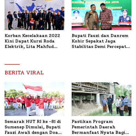
Korban Kecelakaan 2022
Bupati Fauzi dan Danrem
Kini Dapat Kursi Roda
Kohir Sepakat Jaga
Elektrik, Lita Mahfud
Stabilitas Demi Percepat
Arifin Komitmen
Pembangunan Sumenep
Dampingi Pengobatan
Nabil
BERITA VIRAL
Semarak HUT RI ke -81 di
Pastikan Program
Sumenep Dimulai, Bupati
Pemerintah Daerah
Fauzi Awali dengan Doa
Bermanfaat Nyata Bagi