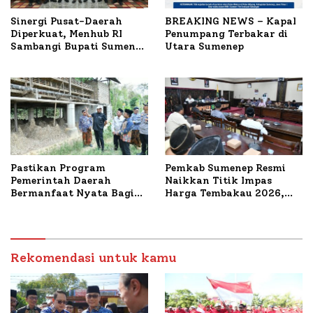
Sinergi Pusat-Daerah
BREAKING NEWS – Kapal
Diperkuat, Menhub RI
Penumpang Terbakar di
Sambangi Bupati Sumenep
Utara Sumenep
Bahas Penanganan KM
Mutiara Sentosa II
Pastikan Program
Pemkab Sumenep Resmi
Pemerintah Daerah
Naikkan Titik Impas
Bermanfaat Nyata Bagi
Harga Tembakau 2026,
Masyarakat, Bupati
Tembakau Sawah Naik
Sumenep Tinjau Langsung
Tertinggi 5,08 Persen
Budidaya Lele dan Ayam
Petelur di Desa Bataal
Timur
Rekomendasi untuk kamu