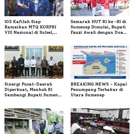
103 Kafilah Siap
Semarak HUT RI ke -81 di
Ramaikan MTQ KORPRI
Sumenep Dimulai, Bupati
VIII Nasional di Sulsel,
Fauzi Awali dengan Doa
1.024 Peserta Terdaftar
untuk Korban Kapal
Terbakar
Sinergi Pusat-Daerah
BREAKING NEWS – Kapal
Diperkuat, Menhub RI
Penumpang Terbakar di
Sambangi Bupati Sumenep
Utara Sumenep
Bahas Penanganan KM
Mutiara Sentosa II