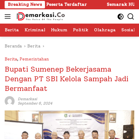
Langsung
, 1.024 Peserta Terdaftar
Breaking News
Semarak HUT RI ke -81 di 
ke
konten
Berita
Kriminal
Hukum
Politik
Olahraga
Sosial 
Beranda
Berita
Berita
,
Pemerintahan
Bupati Sumenep Bekerjasama
Dengan PT SBI Kelola Sampah Jadi
Bermanfaat
Demarkasi
September 6, 2024