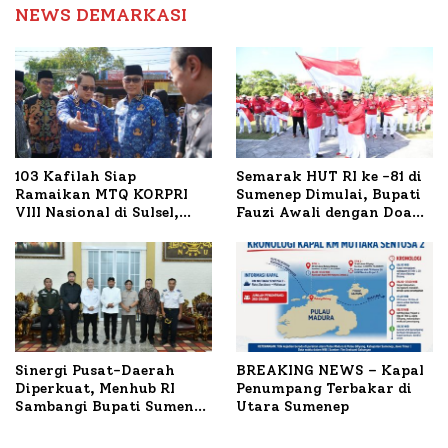
NEWS DEMARKASI
103 Kafilah Siap
Semarak HUT RI ke -81 di
Ramaikan MTQ KORPRI
Sumenep Dimulai, Bupati
VIII Nasional di Sulsel,
Fauzi Awali dengan Doa
1.024 Peserta Terdaftar
untuk Korban Kapal
Terbakar
Sinergi Pusat-Daerah
BREAKING NEWS – Kapal
Diperkuat, Menhub RI
Penumpang Terbakar di
Sambangi Bupati Sumenep
Utara Sumenep
Bahas Penanganan KM
Mutiara Sentosa II