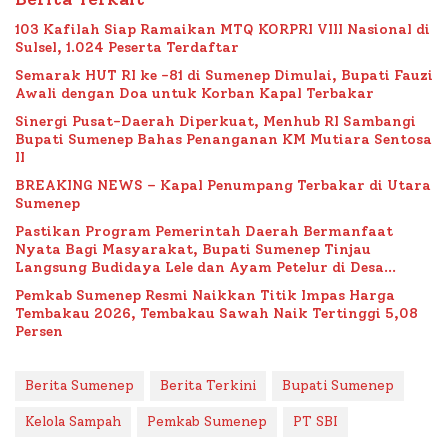
103 Kafilah Siap Ramaikan MTQ KORPRI VIII Nasional di
Sulsel, 1.024 Peserta Terdaftar
Semarak HUT RI ke -81 di Sumenep Dimulai, Bupati Fauzi
Awali dengan Doa untuk Korban Kapal Terbakar
Sinergi Pusat-Daerah Diperkuat, Menhub RI Sambangi
Bupati Sumenep Bahas Penanganan KM Mutiara Sentosa
II
BREAKING NEWS – Kapal Penumpang Terbakar di Utara
Sumenep
Pastikan Program Pemerintah Daerah Bermanfaat
Nyata Bagi Masyarakat, Bupati Sumenep Tinjau
Langsung Budidaya Lele dan Ayam Petelur di Desa
Bataal Timur
Pemkab Sumenep Resmi Naikkan Titik Impas Harga
Tembakau 2026, Tembakau Sawah Naik Tertinggi 5,08
Persen
Berita Sumenep
Berita Terkini
Bupati Sumenep
Kelola Sampah
Pemkab Sumenep
PT SBI