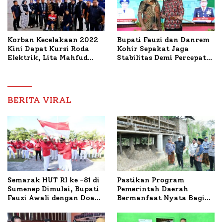
Korban Kecelakaan 2022
Bupati Fauzi dan Danrem
Kini Dapat Kursi Roda
Kohir Sepakat Jaga
Elektrik, Lita Mahfud
Stabilitas Demi Percepat
Arifin Komitmen
Pembangunan Sumenep
Dampingi Pengobatan
Nabil
BERITA VIRAL
Semarak HUT RI ke -81 di
Pastikan Program
Sumenep Dimulai, Bupati
Pemerintah Daerah
Fauzi Awali dengan Doa
Bermanfaat Nyata Bagi
untuk Korban Kapal
Masyarakat, Bupati
Terbakar
Sumenep Tinjau Langsung