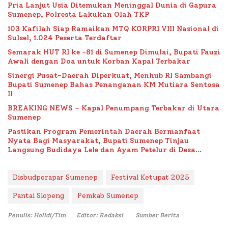
Pria Lanjut Usia Ditemukan Meninggal Dunia di Gapura
Sumenep, Polresta Lakukan Olah TKP
103 Kafilah Siap Ramaikan MTQ KORPRI VIII Nasional di
Sulsel, 1.024 Peserta Terdaftar
Semarak HUT RI ke -81 di Sumenep Dimulai, Bupati Fauzi
Awali dengan Doa untuk Korban Kapal Terbakar
Sinergi Pusat-Daerah Diperkuat, Menhub RI Sambangi
Bupati Sumenep Bahas Penanganan KM Mutiara Sentosa
II
BREAKING NEWS – Kapal Penumpang Terbakar di Utara
Sumenep
Pastikan Program Pemerintah Daerah Bermanfaat
Nyata Bagi Masyarakat, Bupati Sumenep Tinjau
Langsung Budidaya Lele dan Ayam Petelur di Desa
Bataal Timur
Disbudporapar Sumenep
Festival Ketupat 2025
Pantai Slopeng
Pemkab Sumenep
Penulis: Holidi/Tim
Editor: Redaksi
Sumber Berita