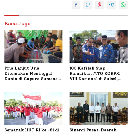
Baca Juga
Pria Lanjut Usia
103 Kafilah Siap
Ditemukan Meninggal
Ramaikan MTQ KORPRI
Dunia di Gapura Sumenep,
VIII Nasional di Sulsel,
Polresta Lakukan Olah
1.024 Peserta Terdaftar
TKP
Semarak HUT RI ke -81 di
Sinergi Pusat-Daerah