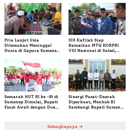
Pria Lanjut Usia
103 Kafilah Siap
Ditemukan Meninggal
Ramaikan MTQ KORPRI
Dunia di Gapura Sumenep,
VIII Nasional di Sulsel,
Polresta Lakukan Olah
1.024 Peserta Terdaftar
TKP
Semarak HUT RI ke -81 di
Sinergi Pusat-Daerah
Sumenep Dimulai, Bupati
Diperkuat, Menhub RI
Fauzi Awali dengan Doa
Sambangi Bupati Sumenep
untuk Korban Kapal
Bahas Penanganan KM
Terbakar
Mutiara Sentosa II
Selengkapnya