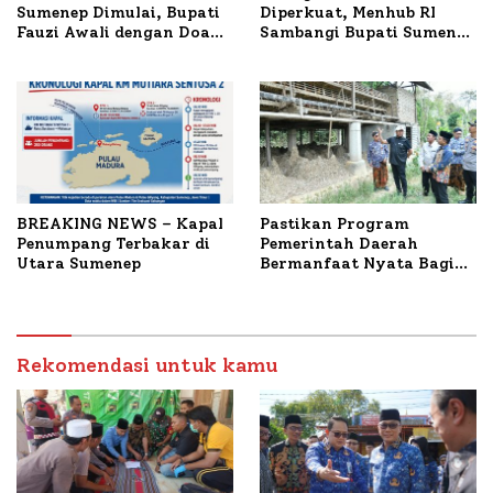
Sumenep Dimulai, Bupati
Diperkuat, Menhub RI
Fauzi Awali dengan Doa
Sambangi Bupati Sumenep
untuk Korban Kapal
Bahas Penanganan KM
Terbakar
Mutiara Sentosa II
BREAKING NEWS – Kapal
Pastikan Program
Penumpang Terbakar di
Pemerintah Daerah
Utara Sumenep
Bermanfaat Nyata Bagi
Masyarakat, Bupati
Sumenep Tinjau Langsung
Budidaya Lele dan Ayam
Petelur di Desa Bataal
Rekomendasi untuk kamu
Timur