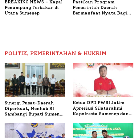
BREAKING NEWS – Kapal
Pastikan Program
Penumpang Terbakar di
Pemerintah Daerah
Utara Sumenep
Bermanfaat Nyata Bagi
Masyarakat, Bupati
Sumenep Tinjau Langsung
Budidaya Lele dan Ayam
Petelur di Desa Bataal
Timur
POLITIK, PEMERINTAHAN & HUKRIM
Ketua DPD PWRI Jatim
Sinergi Pusat-Daerah
Apresiasi Silaturahmi
Diperkuat, Menhub RI
Kapolresta Sumenep dan
Sambangi Bupati Sumenep
PWRI, Sebut Kemitraan
Bahas Penanganan KM
Ideal Polri-Pers
Mutiara Sentosa II