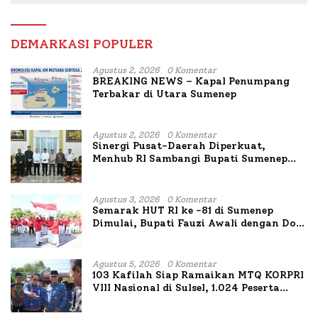
DEMARKASI POPULER
Agustus 2, 2026
0 Komentar
BREAKING NEWS – Kapal Penumpang
Terbakar di Utara Sumenep
Agustus 2, 2026
0 Komentar
Sinergi Pusat-Daerah Diperkuat,
Menhub RI Sambangi Bupati Sumenep
Bahas Penanganan KM Mutiara Sentosa
II
Agustus 3, 2026
0 Komentar
Semarak HUT RI ke -81 di Sumenep
Dimulai, Bupati Fauzi Awali dengan Doa
untuk Korban Kapal Terbakar
Agustus 5, 2026
0 Komentar
103 Kafilah Siap Ramaikan MTQ KORPRI
VIII Nasional di Sulsel, 1.024 Peserta
Terdaftar