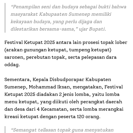
“Penampilan seni dan budaya sebagai bukti bahwa
masyarakat Kabupaaten Sumenep memiliki
kekayaan budaya, yang perlu dijaga dan
dilestarikan bersama-sama,” ujar Bupati.
Festival Ketupat 2025 antara lain prosesi topak lober
(arakan gunungan ketupat, tumpeng ketupat)
saronen, perebutan topak, serta pelepasan dara
oddag.
Sementara, Kepala Disbudporapar Kabupaten
Sumenep, Mohammad Iksan, mengatakan, Festival
Ketupat 2025 diadakan 2 jenis lomba, yaitu lomba
menu ketupat, yang diikuti oleh perangkat daerah
dan desa dari 4 Kecamatan, serta lomba merangkai
kreasi ketupat dengan peserta 120 orang.
“Semangat tellasan topak guna menyatukan