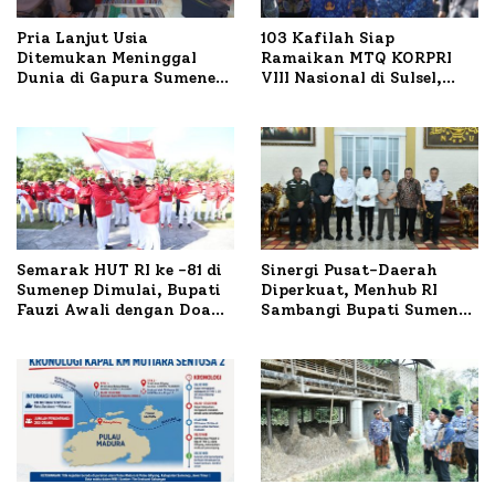
Pria Lanjut Usia
103 Kafilah Siap
Ditemukan Meninggal
Ramaikan MTQ KORPRI
Dunia di Gapura Sumenep,
VIII Nasional di Sulsel,
Polresta Lakukan Olah
1.024 Peserta Terdaftar
TKP
Semarak HUT RI ke -81 di
Sinergi Pusat-Daerah
Sumenep Dimulai, Bupati
Diperkuat, Menhub RI
Fauzi Awali dengan Doa
Sambangi Bupati Sumenep
untuk Korban Kapal
Bahas Penanganan KM
Terbakar
Mutiara Sentosa II