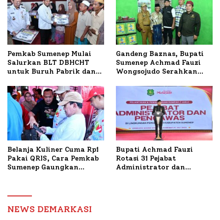
Budidaya Lele dan Ayam
Petelur di Desa Bataal
Timur
Pemkab Sumenep Mulai
Gandeng Baznas, Bupati
Salurkan BLT DBHCHT
Sumenep Achmad Fauzi
untuk Buruh Pabrik dan
Wongsojudo Serahkan
Tani Tembakau
Bantuan Bedah RTLH di
Dua Kecamatan
Belanja Kuliner Cuma Rp1
Bupati Achmad Fauzi
Pakai QRIS, Cara Pemkab
Rotasi 31 Pejabat
Sumenep Gaungkan
Administrator dan
Transaksi Digital
Pengawas, Tekankan
Pelayanan dan Reformasi
Birokrasi
NEWS DEMARKASI