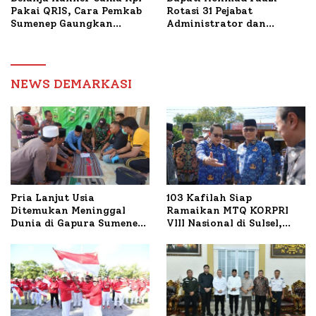
Pakai QRIS, Cara Pemkab
Rotasi 31 Pejabat
Sumenep Gaungkan
Administrator dan
Transaksi Digital
Pengawas, Tekankan
Pelayanan dan Reformasi
Birokrasi
NEWS DEMARKASI
Pria Lanjut Usia
103 Kafilah Siap
Ditemukan Meninggal
Ramaikan MTQ KORPRI
Dunia di Gapura Sumenep,
VIII Nasional di Sulsel,
Polresta Lakukan Olah
1.024 Peserta Terdaftar
TKP