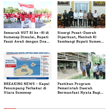
Semarak HUT RI ke -81 di
Sinergi Pusat-Daerah
Sumenep Dimulai, Bupati
Diperkuat, Menhub RI
Fauzi Awali dengan Doa
Sambangi Bupati Sumenep
untuk Korban Kapal
Bahas Penanganan KM
Terbakar
Mutiara Sentosa II
BREAKING NEWS – Kapal
Pastikan Program
Penumpang Terbakar di
Pemerintah Daerah
Utara Sumenep
Bermanfaat Nyata Bagi
Masyarakat, Bupati
Sumenep Tinjau Langsung
Budidaya Lele dan Ayam