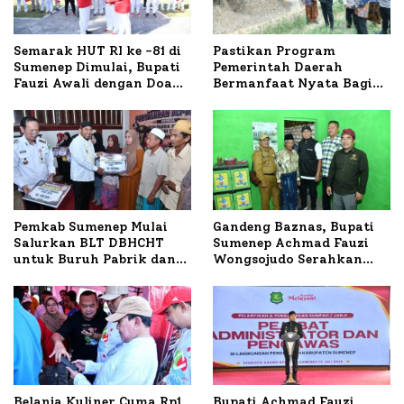
Semarak HUT RI ke -81 di
Pastikan Program
Sumenep Dimulai, Bupati
Pemerintah Daerah
Fauzi Awali dengan Doa
Bermanfaat Nyata Bagi
untuk Korban Kapal
Masyarakat, Bupati
Terbakar
Sumenep Tinjau Langsung
Budidaya Lele dan Ayam
Petelur di Desa Bataal
Timur
Pemkab Sumenep Mulai
Gandeng Baznas, Bupati
Salurkan BLT DBHCHT
Sumenep Achmad Fauzi
untuk Buruh Pabrik dan
Wongsojudo Serahkan
Tani Tembakau
Bantuan Bedah RTLH di
Dua Kecamatan
Belanja Kuliner Cuma Rp1
Bupati Achmad Fauzi