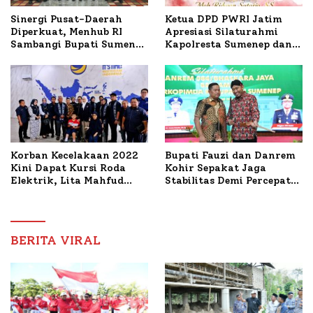
Ketua DPD PWRI Jatim
Sinergi Pusat-Daerah
Apresiasi Silaturahmi
Diperkuat, Menhub RI
Kapolresta Sumenep dan
Sambangi Bupati Sumenep
PWRI, Sebut Kemitraan
Bahas Penanganan KM
Ideal Polri-Pers
Mutiara Sentosa II
Korban Kecelakaan 2022
Bupati Fauzi dan Danrem
Kini Dapat Kursi Roda
Kohir Sepakat Jaga
Elektrik, Lita Mahfud
Stabilitas Demi Percepat
Arifin Komitmen
Pembangunan Sumenep
Dampingi Pengobatan
Nabil
BERITA VIRAL