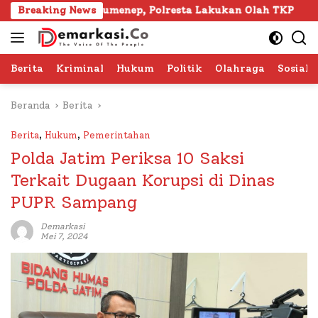
Langsung
apura Sumenep, Polresta Lakukan Olah TKP
Breaking News
103 Kafil
ke
konten
Berita
Kriminal
Hukum
Politik
Olahraga
Sosial 
Beranda
Berita
Berita
,
Hukum
,
Pemerintahan
Polda Jatim Periksa 10 Saksi
Terkait Dugaan Korupsi di Dinas
PUPR Sampang
Demarkasi
Mei 7, 2024