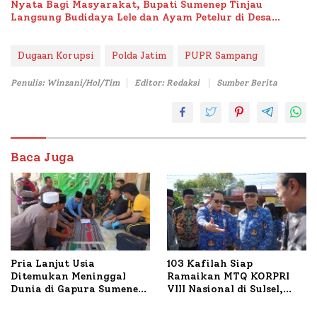
Nyata Bagi Masyarakat, Bupati Sumenep Tinjau
Langsung Budidaya Lele dan Ayam Petelur di Desa
Bataal Timur
Dugaan Korupsi
Polda Jatim
PUPR Sampang
Penulis: Winzani/Hol/Tim
Editor: Redaksi
Sumber Berita
Baca Juga
Pria Lanjut Usia
103 Kafilah Siap
Ditemukan Meninggal
Ramaikan MTQ KORPRI
Dunia di Gapura Sumenep,
VIII Nasional di Sulsel,
Polresta Lakukan Olah
1.024 Peserta Terdaftar
TKP