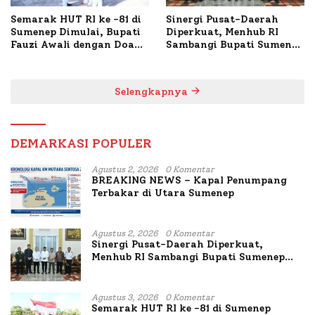
Semarak HUT RI ke -81 di
Sinergi Pusat-Daerah
Sumenep Dimulai, Bupati
Diperkuat, Menhub RI
Fauzi Awali dengan Doa
Sambangi Bupati Sumenep
untuk Korban Kapal
Bahas Penanganan KM
Terbakar
Mutiara Sentosa II
Selengkapnya
DEMARKASI POPULER
Agustus 2, 2026
0 Komentar
BREAKING NEWS – Kapal Penumpang
Terbakar di Utara Sumenep
Agustus 2, 2026
0 Komentar
Sinergi Pusat-Daerah Diperkuat,
Menhub RI Sambangi Bupati Sumenep
Bahas Penanganan KM Mutiara Sentosa
II
Agustus 3, 2026
0 Komentar
Semarak HUT RI ke -81 di Sumenep