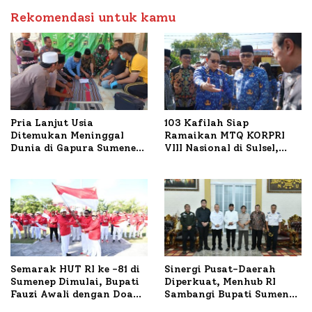
Petelur di Desa Bataal
Rekomendasi untuk kamu
Timur
Pria Lanjut Usia
103 Kafilah Siap
Ditemukan Meninggal
Ramaikan MTQ KORPRI
Dunia di Gapura Sumenep,
VIII Nasional di Sulsel,
Polresta Lakukan Olah
1.024 Peserta Terdaftar
TKP
Semarak HUT RI ke -81 di
Sinergi Pusat-Daerah
Sumenep Dimulai, Bupati
Diperkuat, Menhub RI
Fauzi Awali dengan Doa
Sambangi Bupati Sumenep
untuk Korban Kapal
Bahas Penanganan KM