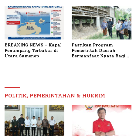
Terbakar
Mutiara Sentosa II
BREAKING NEWS – Kapal
Pastikan Program
Penumpang Terbakar di
Pemerintah Daerah
Utara Sumenep
Bermanfaat Nyata Bagi
Masyarakat, Bupati
Sumenep Tinjau Langsung
Budidaya Lele dan Ayam
Petelur di Desa Bataal
Timur
POLITIK, PEMERINTAHAN & HUKRIM