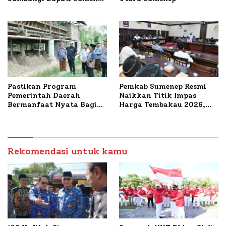
Bahas Penanganan KM
Mutiara Sentosa II
Pastikan Program
Pemkab Sumenep Resmi
Pemerintah Daerah
Naikkan Titik Impas
Bermanfaat Nyata Bagi
Harga Tembakau 2026,
Masyarakat, Bupati
Tembakau Sawah Naik
Sumenep Tinjau Langsung
Tertinggi 5,08 Persen
Budidaya Lele dan Ayam
Petelur di Desa Bataal
Timur
Rekomendasi untuk kamu