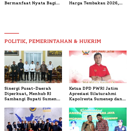
Bermanfaat Nyata Bagi
Harga Tembakau 2026,
Masyarakat, Bupati
Tembakau Sawah Naik
Sumenep Tinjau Langsung
Tertinggi 5,08 Persen
Budidaya Lele dan Ayam
Petelur di Desa Bataal
Timur
POLITIK, PEMERINTAHAN & HUKRIM
Ketua DPD PWRI Jatim
Sinergi Pusat-Daerah
Apresiasi Silaturahmi
Diperkuat, Menhub RI
Kapolresta Sumenep dan
Sambangi Bupati Sumenep
PWRI, Sebut Kemitraan
Bahas Penanganan KM
Ideal Polri-Pers
Mutiara Sentosa II