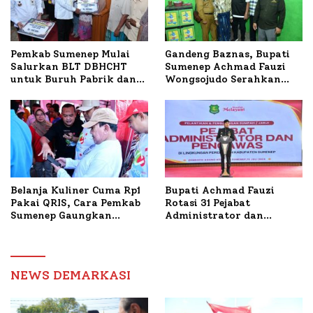
Timur
Pemkab Sumenep Mulai
Gandeng Baznas, Bupati
Salurkan BLT DBHCHT
Sumenep Achmad Fauzi
untuk Buruh Pabrik dan
Wongsojudo Serahkan
Tani Tembakau
Bantuan Bedah RTLH di
Dua Kecamatan
Belanja Kuliner Cuma Rp1
Bupati Achmad Fauzi
Pakai QRIS, Cara Pemkab
Rotasi 31 Pejabat
Sumenep Gaungkan
Administrator dan
Transaksi Digital
Pengawas, Tekankan
Pelayanan dan Reformasi
Birokrasi
NEWS DEMARKASI