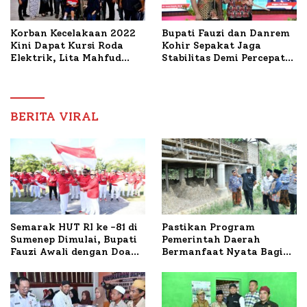
Korban Kecelakaan 2022
Bupati Fauzi dan Danrem
Kini Dapat Kursi Roda
Kohir Sepakat Jaga
Elektrik, Lita Mahfud
Stabilitas Demi Percepat
Arifin Komitmen
Pembangunan Sumenep
Dampingi Pengobatan
Nabil
BERITA VIRAL
Semarak HUT RI ke -81 di
Pastikan Program
Sumenep Dimulai, Bupati
Pemerintah Daerah
Fauzi Awali dengan Doa
Bermanfaat Nyata Bagi
untuk Korban Kapal
Masyarakat, Bupati
Terbakar
Sumenep Tinjau Langsung
Budidaya Lele dan Ayam
Petelur di Desa Bataal