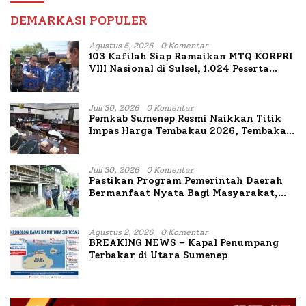
DEMARKASI POPULER
Agustus 5, 2026
0 Komentar
103 Kafilah Siap Ramaikan MTQ KORPRI
VIII Nasional di Sulsel, 1.024 Peserta
Terdaftar
Juli 30, 2026
0 Komentar
Pemkab Sumenep Resmi Naikkan Titik
Impas Harga Tembakau 2026, Tembakau
Sawah Naik Tertinggi 5,08 Persen
Juli 30, 2026
0 Komentar
Pastikan Program Pemerintah Daerah
Bermanfaat Nyata Bagi Masyarakat,
Bupati Sumenep Tinjau Langsung
Budidaya Lele dan Ayam Petelur di Desa
Bataal Timur
Agustus 2, 2026
0 Komentar
BREAKING NEWS – Kapal Penumpang
Terbakar di Utara Sumenep