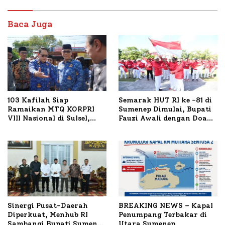
Baca Juga
103 Kafilah Siap
Semarak HUT RI ke -81 di
Ramaikan MTQ KORPRI
Sumenep Dimulai, Bupati
VIII Nasional di Sulsel,
Fauzi Awali dengan Doa
1.024 Peserta Terdaftar
untuk Korban Kapal
Terbakar
Sinergi Pusat-Daerah
BREAKING NEWS – Kapal
Diperkuat, Menhub RI
Penumpang Terbakar di
Sambangi Bupati Sumenep
Utara Sumenep