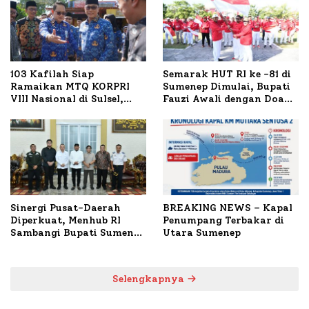
103 Kafilah Siap
Semarak HUT RI ke -81 di
Ramaikan MTQ KORPRI
Sumenep Dimulai, Bupati
VIII Nasional di Sulsel,
Fauzi Awali dengan Doa
1.024 Peserta Terdaftar
untuk Korban Kapal
Terbakar
Sinergi Pusat-Daerah
BREAKING NEWS – Kapal
Diperkuat, Menhub RI
Penumpang Terbakar di
Sambangi Bupati Sumenep
Utara Sumenep
Bahas Penanganan KM
Mutiara Sentosa II
Selengkapnya