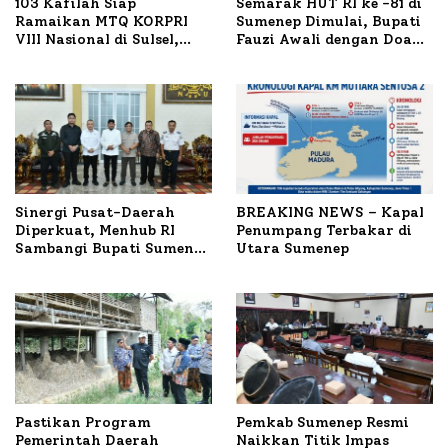
103 Kafilah Siap
Semarak HUT RI ke -81 di
Ramaikan MTQ KORPRI
Sumenep Dimulai, Bupati
VIII Nasional di Sulsel,
Fauzi Awali dengan Doa
1.024 Peserta Terdaftar
untuk Korban Kapal
Terbakar
Sinergi Pusat-Daerah
BREAKING NEWS – Kapal
Diperkuat, Menhub RI
Penumpang Terbakar di
Sambangi Bupati Sumenep
Utara Sumenep
Bahas Penanganan KM
Mutiara Sentosa II
Pastikan Program
Pemkab Sumenep Resmi
Pemerintah Daerah
Naikkan Titik Impas