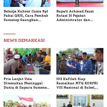
Belanja Kuliner Cuma Rp1
Bupati Achmad Fauzi
Pakai QRIS, Cara Pemkab
Rotasi 31 Pejabat
Sumenep Gaungkan
Administrator dan
Transaksi Digital
Pengawas, Tekankan
Pelayanan dan Reformasi
Birokrasi
NEWS DEMARKASI
Pria Lanjut Usia
103 Kafilah Siap
Ditemukan Meninggal
Ramaikan MTQ KORPRI
Dunia di Gapura Sumenep,
VIII Nasional di Sulsel,
Polresta Lakukan Olah
1.024 Peserta Terdaftar
TKP