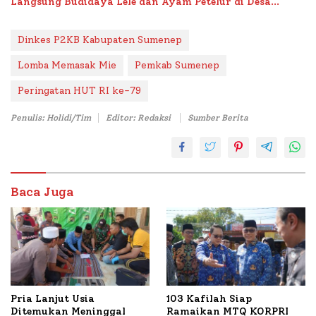
Langsung Budidaya Lele dan Ayam Petelur di Desa
Bataal Timur
Dinkes P2KB Kabupaten Sumenep
Lomba Memasak Mie
Pemkab Sumenep
Peringatan HUT RI ke-79
Penulis: Holidi/Tim
Editor: Redaksi
Sumber Berita
Baca Juga
Pria Lanjut Usia
103 Kafilah Siap
Ditemukan Meninggal
Ramaikan MTQ KORPRI