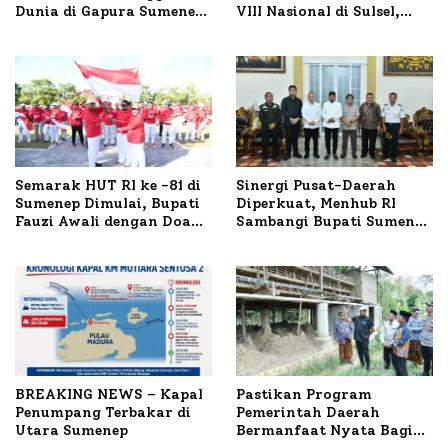
Dunia di Gapura Sumenep,
VIII Nasional di Sulsel,
Polresta Lakukan Olah
1.024 Peserta Terdaftar
TKP
Semarak HUT RI ke -81 di
Sinergi Pusat-Daerah
Sumenep Dimulai, Bupati
Diperkuat, Menhub RI
Fauzi Awali dengan Doa
Sambangi Bupati Sumenep
untuk Korban Kapal
Bahas Penanganan KM
Terbakar
Mutiara Sentosa II
BREAKING NEWS – Kapal
Pastikan Program
Penumpang Terbakar di
Pemerintah Daerah
Utara Sumenep
Bermanfaat Nyata Bagi