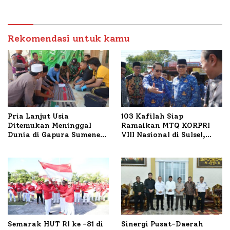
Masyarakat, Bupati
Sumenep Tinjau Langsung
Budidaya Lele dan Ayam
Petelur di Desa Bataal
Rekomendasi untuk kamu
Timur
Pria Lanjut Usia
103 Kafilah Siap
Ditemukan Meninggal
Ramaikan MTQ KORPRI
Dunia di Gapura Sumenep,
VIII Nasional di Sulsel,
Polresta Lakukan Olah
1.024 Peserta Terdaftar
TKP
Semarak HUT RI ke -81 di
Sinergi Pusat-Daerah