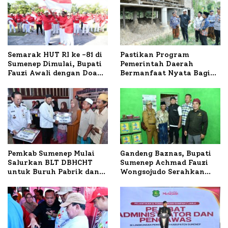
Semarak HUT RI ke -81 di
Pastikan Program
Sumenep Dimulai, Bupati
Pemerintah Daerah
Fauzi Awali dengan Doa
Bermanfaat Nyata Bagi
untuk Korban Kapal
Masyarakat, Bupati
Terbakar
Sumenep Tinjau Langsung
Budidaya Lele dan Ayam
Petelur di Desa Bataal
Timur
Pemkab Sumenep Mulai
Gandeng Baznas, Bupati
Salurkan BLT DBHCHT
Sumenep Achmad Fauzi
untuk Buruh Pabrik dan
Wongsojudo Serahkan
Tani Tembakau
Bantuan Bedah RTLH di
Dua Kecamatan