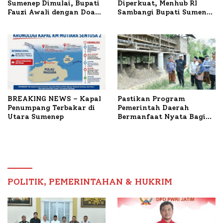
Sumenep Dimulai, Bupati
Diperkuat, Menhub RI
Fauzi Awali dengan Doa
Sambangi Bupati Sumenep
untuk Korban Kapal
Bahas Penanganan KM
Terbakar
Mutiara Sentosa II
BREAKING NEWS – Kapal
Pastikan Program
Penumpang Terbakar di
Pemerintah Daerah
Utara Sumenep
Bermanfaat Nyata Bagi
Masyarakat, Bupati
Sumenep Tinjau Langsung
Budidaya Lele dan Ayam
Petelur di Desa Bataal
Timur
POLITIK, PEMERINTAHAN & HUKRIM