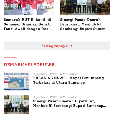
Semarak HUT RI ke -81 di
Sinergi Pusat-Daerah
Sumenep Dimulai, Bupati
Diperkuat, Menhub RI
Fauzi Awali dengan Doa
Sambangi Bupati Sumenep
untuk Korban Kapal
Bahas Penanganan KM
Terbakar
Mutiara Sentosa II
Selengkapnya
DEMARKASI POPULER
Agustus 2, 2026
0 Komentar
BREAKING NEWS – Kapal Penumpang
Terbakar di Utara Sumenep
Agustus 2, 2026
0 Komentar
Sinergi Pusat-Daerah Diperkuat,
Menhub RI Sambangi Bupati Sumenep
Bahas Penanganan KM Mutiara Sentosa