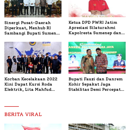
Ketua DPD PWRI Jatim
Sinergi Pusat-Daerah
Apresiasi Silaturahmi
Diperkuat, Menhub RI
Kapolresta Sumenep dan
Sambangi Bupati Sumenep
PWRI, Sebut Kemitraan
Bahas Penanganan KM
Ideal Polri-Pers
Mutiara Sentosa II
Korban Kecelakaan 2022
Bupati Fauzi dan Danrem
Kini Dapat Kursi Roda
Kohir Sepakat Jaga
Elektrik, Lita Mahfud
Stabilitas Demi Percepat
Arifin Komitmen
Pembangunan Sumenep
Dampingi Pengobatan
Nabil
BERITA VIRAL