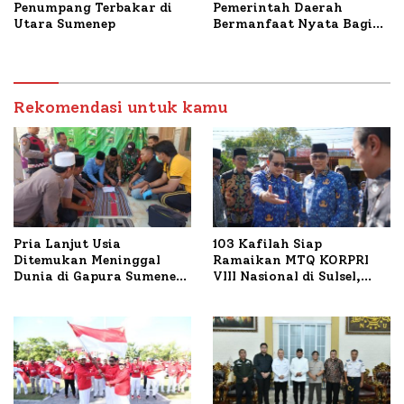
Penumpang Terbakar di
Pemerintah Daerah
Utara Sumenep
Bermanfaat Nyata Bagi
Masyarakat, Bupati
Sumenep Tinjau Langsung
Budidaya Lele dan Ayam
Petelur di Desa Bataal
Rekomendasi untuk kamu
Timur
Pria Lanjut Usia
103 Kafilah Siap
Ditemukan Meninggal
Ramaikan MTQ KORPRI
Dunia di Gapura Sumenep,
VIII Nasional di Sulsel,
Polresta Lakukan Olah
1.024 Peserta Terdaftar
TKP