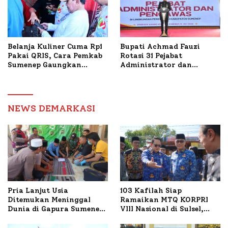
Belanja Kuliner Cuma Rp1
Bupati Achmad Fauzi
Pakai QRIS, Cara Pemkab
Rotasi 31 Pejabat
Sumenep Gaungkan
Administrator dan
Transaksi Digital
Pengawas, Tekankan
Pelayanan dan Reformasi
Birokrasi
NEWS DEMARKASI
Pria Lanjut Usia
103 Kafilah Siap
Ditemukan Meninggal
Ramaikan MTQ KORPRI
Dunia di Gapura Sumenep,
VIII Nasional di Sulsel,
Polresta Lakukan Olah
1.024 Peserta Terdaftar
TKP