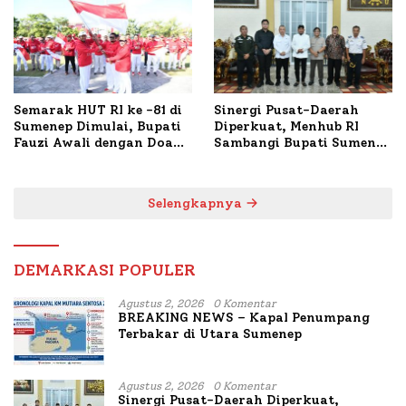
Semarak HUT RI ke -81 di
Sinergi Pusat-Daerah
Sumenep Dimulai, Bupati
Diperkuat, Menhub RI
Fauzi Awali dengan Doa
Sambangi Bupati Sumenep
untuk Korban Kapal
Bahas Penanganan KM
Terbakar
Mutiara Sentosa II
Selengkapnya
DEMARKASI POPULER
Agustus 2, 2026
0 Komentar
BREAKING NEWS – Kapal Penumpang
Terbakar di Utara Sumenep
Agustus 2, 2026
0 Komentar
Sinergi Pusat-Daerah Diperkuat,