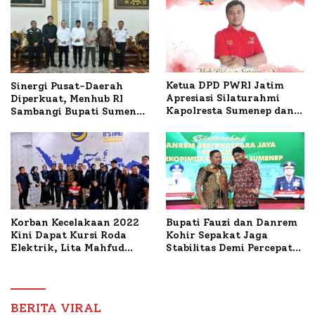
Ketua DPD PWRI Jatim
Sinergi Pusat-Daerah
Apresiasi Silaturahmi
Diperkuat, Menhub RI
Kapolresta Sumenep dan
Sambangi Bupati Sumenep
PWRI, Sebut Kemitraan
Bahas Penanganan KM
Ideal Polri-Pers
Mutiara Sentosa II
Korban Kecelakaan 2022
Bupati Fauzi dan Danrem
Kini Dapat Kursi Roda
Kohir Sepakat Jaga
Elektrik, Lita Mahfud
Stabilitas Demi Percepat
Arifin Komitmen
Pembangunan Sumenep
Dampingi Pengobatan
Nabil
BERITA VIRAL