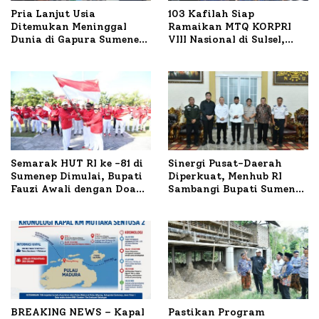
Pria Lanjut Usia
103 Kafilah Siap
Ditemukan Meninggal
Ramaikan MTQ KORPRI
Dunia di Gapura Sumenep,
VIII Nasional di Sulsel,
Polresta Lakukan Olah
1.024 Peserta Terdaftar
TKP
Semarak HUT RI ke -81 di
Sinergi Pusat-Daerah
Sumenep Dimulai, Bupati
Diperkuat, Menhub RI
Fauzi Awali dengan Doa
Sambangi Bupati Sumenep
untuk Korban Kapal
Bahas Penanganan KM
Terbakar
Mutiara Sentosa II
BREAKING NEWS – Kapal
Pastikan Program