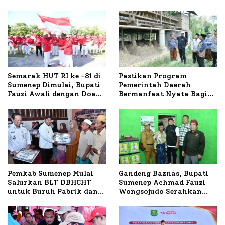
Semarak HUT RI ke -81 di
Pastikan Program
Sumenep Dimulai, Bupati
Pemerintah Daerah
Fauzi Awali dengan Doa
Bermanfaat Nyata Bagi
untuk Korban Kapal
Masyarakat, Bupati
Terbakar
Sumenep Tinjau Langsung
Budidaya Lele dan Ayam
Petelur di Desa Bataal
Timur
Pemkab Sumenep Mulai
Gandeng Baznas, Bupati
Salurkan BLT DBHCHT
Sumenep Achmad Fauzi
untuk Buruh Pabrik dan
Wongsojudo Serahkan
Tani Tembakau
Bantuan Bedah RTLH di
Dua Kecamatan