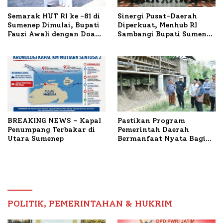
Semarak HUT RI ke -81 di
Sinergi Pusat-Daerah
Sumenep Dimulai, Bupati
Diperkuat, Menhub RI
Fauzi Awali dengan Doa
Sambangi Bupati Sumenep
untuk Korban Kapal
Bahas Penanganan KM
Terbakar
Mutiara Sentosa II
BREAKING NEWS – Kapal
Pastikan Program
Penumpang Terbakar di
Pemerintah Daerah
Utara Sumenep
Bermanfaat Nyata Bagi
Masyarakat, Bupati
Sumenep Tinjau Langsung
Budidaya Lele dan Ayam
Petelur di Desa Bataal
Timur
POLITIK, PEMERINTAHAN & HUKRIM