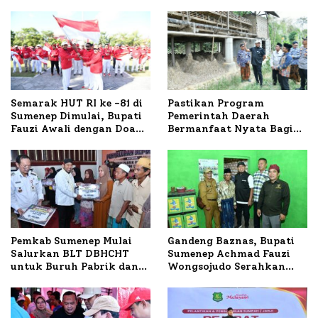
Semarak HUT RI ke -81 di
Pastikan Program
Sumenep Dimulai, Bupati
Pemerintah Daerah
Fauzi Awali dengan Doa
Bermanfaat Nyata Bagi
untuk Korban Kapal
Masyarakat, Bupati
Terbakar
Sumenep Tinjau Langsung
Budidaya Lele dan Ayam
Petelur di Desa Bataal
Timur
Pemkab Sumenep Mulai
Gandeng Baznas, Bupati
Salurkan BLT DBHCHT
Sumenep Achmad Fauzi
untuk Buruh Pabrik dan
Wongsojudo Serahkan
Tani Tembakau
Bantuan Bedah RTLH di
Dua Kecamatan