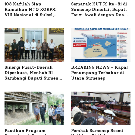
103 Kafilah Siap
Semarak HUT RI ke -81 di
Ramaikan MTQ KORPRI
Sumenep Dimulai, Bupati
VIII Nasional di Sulsel,
Fauzi Awali dengan Doa
1.024 Peserta Terdaftar
untuk Korban Kapal
Terbakar
Sinergi Pusat-Daerah
BREAKING NEWS – Kapal
Diperkuat, Menhub RI
Penumpang Terbakar di
Sambangi Bupati Sumenep
Utara Sumenep
Bahas Penanganan KM
Mutiara Sentosa II
Pastikan Program
Pemkab Sumenep Resmi