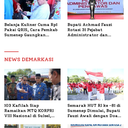
Belanja Kuliner Cuma Rp1
Bupati Achmad Fauzi
Pakai QRIS, Cara Pemkab
Rotasi 31 Pejabat
Sumenep Gaungkan
Administrator dan
Transaksi Digital
Pengawas, Tekankan
Pelayanan dan Reformasi
Birokrasi
NEWS DEMARKASI
103 Kafilah Siap
Semarak HUT RI ke -81 di
Ramaikan MTQ KORPRI
Sumenep Dimulai, Bupati
VIII Nasional di Sulsel,
Fauzi Awali dengan Doa
1.024 Peserta Terdaftar
untuk Korban Kapal
Terbakar