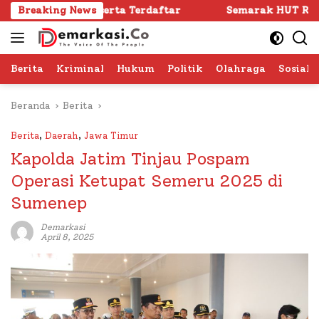
Langsung
 Peserta Terdaftar
Breaking News
Semarak HUT RI ke -81 di Sumene
ke
konten
Berita
Kriminal
Hukum
Politik
Olahraga
Sosial 
Beranda
Berita
Berita
,
Daerah
,
Jawa Timur
Kapolda Jatim Tinjau Pospam
Operasi Ketupat Semeru 2025 di
Sumenep
Demarkasi
April 8, 2025