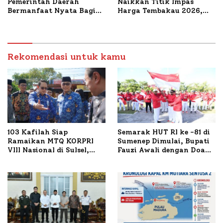
Pemerintah Daerah
Naikkan Titik Impas
Bermanfaat Nyata Bagi
Harga Tembakau 2026,
Masyarakat, Bupati
Tembakau Sawah Naik
Sumenep Tinjau Langsung
Tertinggi 5,08 Persen
Budidaya Lele dan Ayam
Petelur di Desa Bataal
Timur
Rekomendasi untuk kamu
103 Kafilah Siap
Semarak HUT RI ke -81 di
Ramaikan MTQ KORPRI
Sumenep Dimulai, Bupati
VIII Nasional di Sulsel,
Fauzi Awali dengan Doa
1.024 Peserta Terdaftar
untuk Korban Kapal
Terbakar