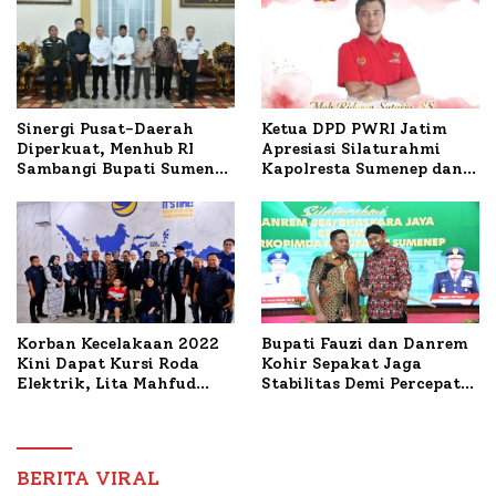
Ketua DPD PWRI Jatim
Sinergi Pusat-Daerah
Apresiasi Silaturahmi
Diperkuat, Menhub RI
Kapolresta Sumenep dan
Sambangi Bupati Sumenep
PWRI, Sebut Kemitraan
Bahas Penanganan KM
Ideal Polri-Pers
Mutiara Sentosa II
Korban Kecelakaan 2022
Bupati Fauzi dan Danrem
Kini Dapat Kursi Roda
Kohir Sepakat Jaga
Elektrik, Lita Mahfud
Stabilitas Demi Percepat
Arifin Komitmen
Pembangunan Sumenep
Dampingi Pengobatan
Nabil
BERITA VIRAL