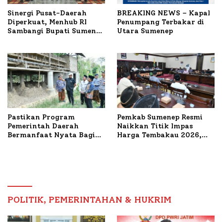
Sinergi Pusat-Daerah
BREAKING NEWS – Kapal
Diperkuat, Menhub RI
Penumpang Terbakar di
Sambangi Bupati Sumenep
Utara Sumenep
Bahas Penanganan KM
Mutiara Sentosa II
Pastikan Program
Pemkab Sumenep Resmi
Pemerintah Daerah
Naikkan Titik Impas
Bermanfaat Nyata Bagi
Harga Tembakau 2026,
Masyarakat, Bupati
Tembakau Sawah Naik
Sumenep Tinjau Langsung
Tertinggi 5,08 Persen
Budidaya Lele dan Ayam
Petelur di Desa Bataal
Timur
POLITIK, PEMERINTAHAN & HUKRIM