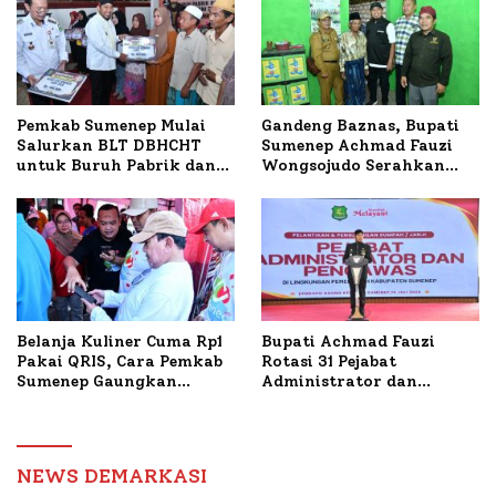
Budidaya Lele dan Ayam
Petelur di Desa Bataal
Timur
Pemkab Sumenep Mulai
Gandeng Baznas, Bupati
Salurkan BLT DBHCHT
Sumenep Achmad Fauzi
untuk Buruh Pabrik dan
Wongsojudo Serahkan
Tani Tembakau
Bantuan Bedah RTLH di
Dua Kecamatan
Belanja Kuliner Cuma Rp1
Bupati Achmad Fauzi
Pakai QRIS, Cara Pemkab
Rotasi 31 Pejabat
Sumenep Gaungkan
Administrator dan
Transaksi Digital
Pengawas, Tekankan
Pelayanan dan Reformasi
Birokrasi
NEWS DEMARKASI