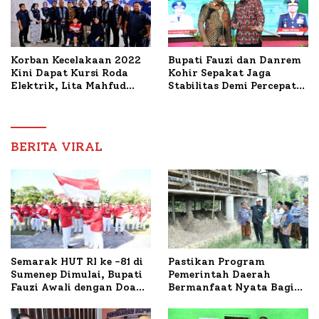
Korban Kecelakaan 2022
Bupati Fauzi dan Danrem
Kini Dapat Kursi Roda
Kohir Sepakat Jaga
Elektrik, Lita Mahfud
Stabilitas Demi Percepat
Arifin Komitmen
Pembangunan Sumenep
Dampingi Pengobatan
Nabil
BERITA VIRAL
Semarak HUT RI ke -81 di
Pastikan Program
Sumenep Dimulai, Bupati
Pemerintah Daerah
Fauzi Awali dengan Doa
Bermanfaat Nyata Bagi
untuk Korban Kapal
Masyarakat, Bupati
Terbakar
Sumenep Tinjau Langsung