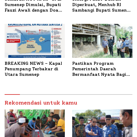
Sumenep Dimulai, Bupati
Diperkuat, Menhub RI
Fauzi Awali dengan Doa
Sambangi Bupati Sumenep
untuk Korban Kapal
Bahas Penanganan KM
Terbakar
Mutiara Sentosa II
BREAKING NEWS – Kapal
Pastikan Program
Penumpang Terbakar di
Pemerintah Daerah
Utara Sumenep
Bermanfaat Nyata Bagi
Masyarakat, Bupati
Sumenep Tinjau Langsung
Budidaya Lele dan Ayam
Petelur di Desa Bataal
Rekomendasi untuk kamu
Timur