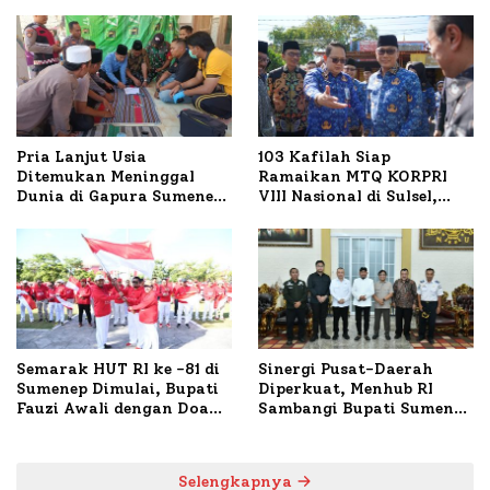
Pria Lanjut Usia
103 Kafilah Siap
Ditemukan Meninggal
Ramaikan MTQ KORPRI
Dunia di Gapura Sumenep,
VIII Nasional di Sulsel,
Polresta Lakukan Olah
1.024 Peserta Terdaftar
TKP
Semarak HUT RI ke -81 di
Sinergi Pusat-Daerah
Sumenep Dimulai, Bupati
Diperkuat, Menhub RI
Fauzi Awali dengan Doa
Sambangi Bupati Sumenep
untuk Korban Kapal
Bahas Penanganan KM
Terbakar
Mutiara Sentosa II
Selengkapnya