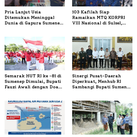
Pria Lanjut Usia
103 Kafilah Siap
Ditemukan Meninggal
Ramaikan MTQ KORPRI
Dunia di Gapura Sumenep,
VIII Nasional di Sulsel,
Polresta Lakukan Olah
1.024 Peserta Terdaftar
TKP
Semarak HUT RI ke -81 di
Sinergi Pusat-Daerah
Sumenep Dimulai, Bupati
Diperkuat, Menhub RI
Fauzi Awali dengan Doa
Sambangi Bupati Sumenep
untuk Korban Kapal
Bahas Penanganan KM
Terbakar
Mutiara Sentosa II