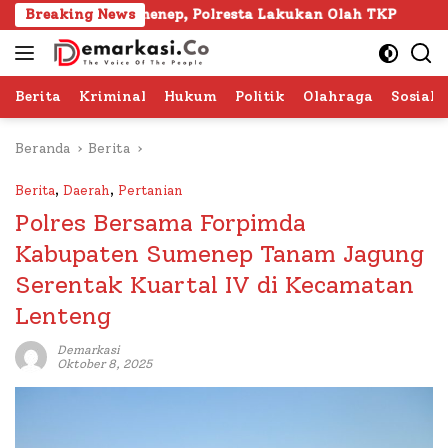
Langsung
a Sumenep, Polresta Lakukan Olah TKP
Breaking News
103 Kafilah S
ke
konten
Berita
Kriminal
Hukum
Politik
Olahraga
Sosial 
Beranda
Berita
Berita
,
Daerah
,
Pertanian
Polres Bersama Forpimda
Kabupaten Sumenep Tanam Jagung
Serentak Kuartal IV di Kecamatan
Lenteng
Demarkasi
Oktober 8, 2025