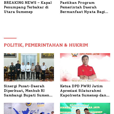
BREAKING NEWS – Kapal
Pastikan Program
Penumpang Terbakar di
Pemerintah Daerah
Utara Sumenep
Bermanfaat Nyata Bagi
Masyarakat, Bupati
Sumenep Tinjau Langsung
Budidaya Lele dan Ayam
Petelur di Desa Bataal
Timur
POLITIK, PEMERINTAHAN & HUKRIM
Ketua DPD PWRI Jatim
Sinergi Pusat-Daerah
Apresiasi Silaturahmi
Diperkuat, Menhub RI
Kapolresta Sumenep dan
Sambangi Bupati Sumenep
PWRI, Sebut Kemitraan
Bahas Penanganan KM
Ideal Polri-Pers
Mutiara Sentosa II