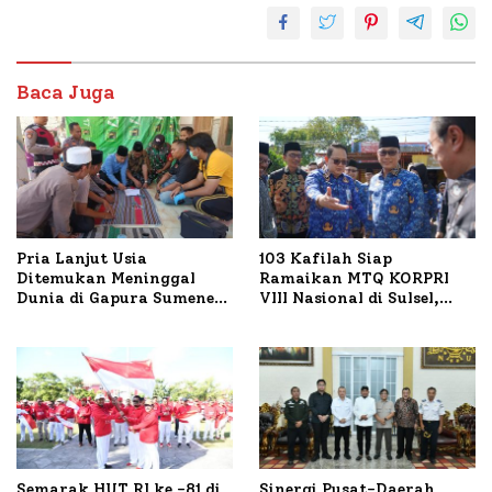
Baca Juga
Pria Lanjut Usia
103 Kafilah Siap
Ditemukan Meninggal
Ramaikan MTQ KORPRI
Dunia di Gapura Sumenep,
VIII Nasional di Sulsel,
Polresta Lakukan Olah
1.024 Peserta Terdaftar
TKP
Semarak HUT RI ke -81 di
Sinergi Pusat-Daerah