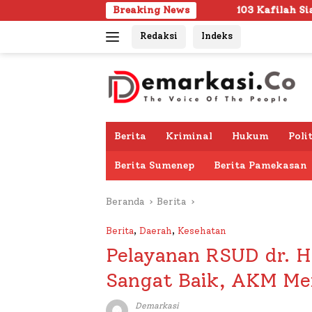
Langsung
103 Kafilah Siap Ramaikan MTQ KORPRI VI
Breaking News
ke
Redaksi
Indeks
konten
Berita
Kriminal
Hukum
Poli
Berita Sumenep
Berita Pamekasan
Beranda
Berita
Berita
,
Daerah
,
Kesehatan
Pelayanan RSUD dr. 
Sangat Baik, AKM Me
Demarkasi