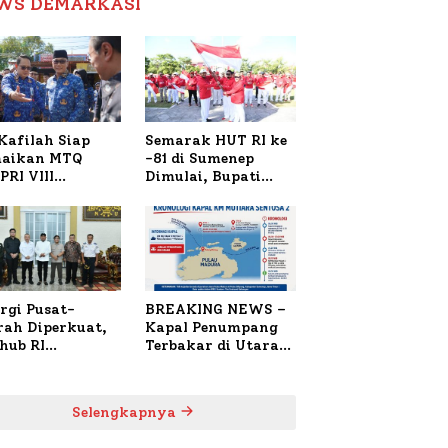
WS DEMARKASI
Reformasi Birokrasi
Kafilah Siap
Semarak HUT RI ke
aikan MTQ
-81 di Sumenep
PRI VIII
Dimulai, Bupati
onal di Sulsel,
Fauzi Awali dengan
4 Peserta
Doa untuk Korban
daftar
Kapal Terbakar
rgi Pusat-
BREAKING NEWS –
rah Diperkuat,
Kapal Penumpang
hub RI
Terbakar di Utara
bangi Bupati
Sumenep
enep Bahas
anganan KM
Selengkapnya
ara Sentosa II