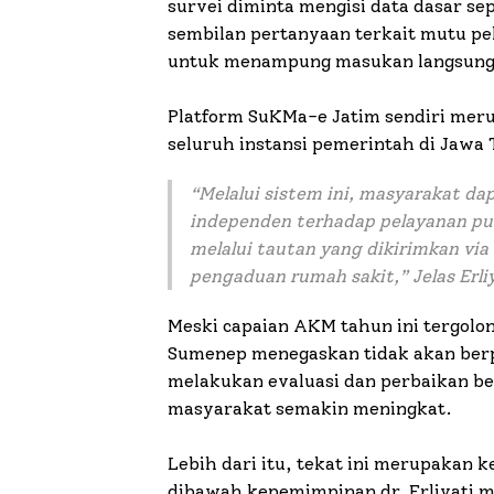
survei diminta mengisi data dasar s
sembilan pertanyaan terkait mutu pel
untuk menampung masukan langsung 
Platform SuKMa-e Jatim sendiri meru
seluruh instansi pemerintah di Jawa 
“
Melalui sistem ini, masyarakat d
independen terhadap pelayanan pu
melalui tautan yang dikirimkan via
pengaduan rumah sakit
,” Jelas Er
Meski capaian AKM tahun ini tergolo
Sumenep menegaskan tidak akan berp
melakukan evaluasi dan perbaikan be
masyarakat semakin meningkat.
Lebih dari itu, tekat ini merupakan
dibawah kepemimpinan dr. Erliyati m