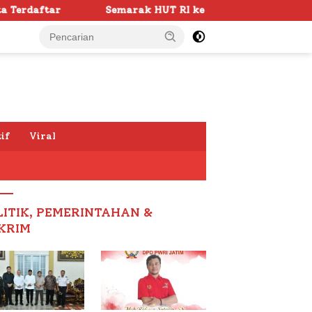
ak HUT RI ke -81 di Sumenep Dimulai, Bupati Fauzi Awali 
if
Viral
LITIK, PEMERINTAHAN &
KRIM