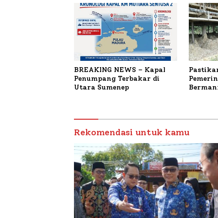
BREAKING NEWS – Kapal
Pastika
Penumpang Terbakar di
Pemerin
Utara Sumenep
Bermanf
Masyara
Sumenep
Budiday
Petelur
Rekomendasi untuk kamu