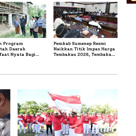
n Program
Pemkab Sumenep Resmi
tah Daerah
Naikkan Titik Impas Harga
aat Nyata Bagi
Tembakau 2026, Tembakau
kat, Bupati
Sawah Naik Tertinggi 5,08
 Tinjau Langsung
Persen
a Lele dan Ayam
 di Desa Bataal Timur