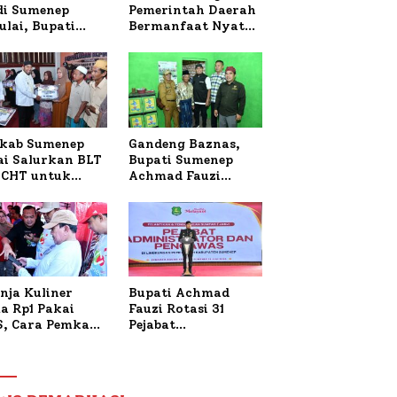
 di Sumenep
Pemerintah Daerah
ulai, Bupati
Bermanfaat Nyata
zi Awali dengan
Bagi Masyarakat,
 untuk Korban
Bupati Sumenep
al Terbakar
Tinjau Langsung
Budidaya Lele dan
Ayam Petelur di
Desa Bataal Timur
kab Sumenep
Gandeng Baznas,
ai Salurkan BLT
Bupati Sumenep
CHT untuk
Achmad Fauzi
uh Pabrik dan
Wongsojudo
i Tembakau
Serahkan Bantuan
Bedah RTLH di Dua
Kecamatan
nja Kuliner
Bupati Achmad
a Rp1 Pakai
Fauzi Rotasi 31
S, Cara Pemkab
Pejabat
enep Gaungkan
Administrator dan
saksi Digital
Pengawas,
Tekankan
Pelayanan dan