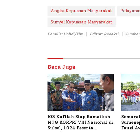
Angka Kepuasan Masyarakat
Pelayana
Survei Kepuasan Masyarakat
Penulis: Holidi/Tim
Editor: Redaksi
Sumber
Baca Juga
103 Kafilah Siap Ramaikan
Semarak
MTQ KORPRI VIII Nasional di
Sumenep
Sulsel, 1.024 Peserta
Fauzi A
Terdaftar
untuk K
Terbaka