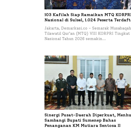
103 Kafilah Siap Ramaikan MTQ KORPRI 
Nasional di Sulsel, 1.024 Peserta Terdaf
Jakarta, Demarkasi.co – Semarak Musabaqa
Tilawatil Qur’an (MTQ) VIII KORPRI Tingkat
Nasional Tahun 2026 semakin…
Sinergi Pusat-Daerah Diperkuat, Menhu
Sambangi Bupati Sumenep Bahas
Penanganan KM Mutiara Sentosa II