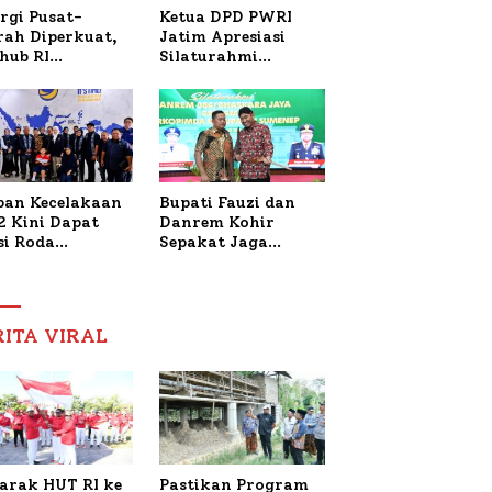
Ketua DPD PWRI
rgi Pusat-
Jatim Apresiasi
rah Diperkuat,
Silaturahmi
hub RI
Kapolresta Sumenep
bangi Bupati
dan PWRI, Sebut
enep Bahas
Kemitraan Ideal
anganan KM
Polri-Pers
ara Sentosa II
ban Kecelakaan
Bupati Fauzi dan
2 Kini Dapat
Danrem Kohir
si Roda
Sepakat Jaga
trik, Lita
Stabilitas Demi
fud Arifin
Percepat
itmen
Pembangunan
pingi
Sumenep
RITA VIRAL
gobatan Nabil
arak HUT RI ke
Pastikan Program