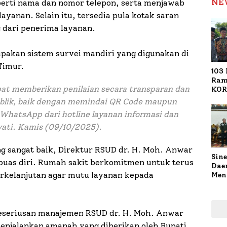
NE
eperti nama dan nomor telepon, serta menjawab
ayanan. Selain itu, tersedia pula kotak saran
dari penerima layanan.
pakan sistem survei mandiri yang digunakan di
Timur.
103 
Ram
apat memberikan penilaian secara transparan dan
KOR
Nasi
blik, baik dengan memindai QR Code maupun
1.02
 WhatsApp dari hotline layanan informasi dan
Ter
liyati. Kamis (09/10/2025).
ng sangat baik, Direktur RSUD dr. H. Moh. Anwar
Sine
uas diri. Rumah sakit berkomitmen untuk terus
Dae
rkelanjutan agar mutu layanan kepada
Men
Sam
Sum
Pen
Muti
 keseriusan manajemen RSUD dr. H. Moh. Anwar
enjalankan amanah yang diberikan oleh Bupati