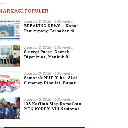
MARKASI POPULER
Agustus 2, 2026
0 Komentar
BREAKING NEWS – Kapal
Penumpang Terbakar di
Utara Sumenep
Agustus 2, 2026
0 Komentar
Sinergi Pusat-Daerah
Diperkuat, Menhub RI
Sambangi Bupati Sumenep
Bahas Penanganan KM
Mutiara Sentosa II
Agustus 3, 2026
0 Komentar
Semarak HUT RI ke -81 di
Sumenep Dimulai, Bupati
Fauzi Awali dengan Doa
untuk Korban Kapal
Terbakar
Agustus 5, 2026
0 Komentar
103 Kafilah Siap Ramaikan
MTQ KORPRI VIII Nasional di
Sulsel, 1.024 Peserta
Terdaftar