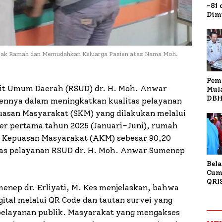
-81
Dim
Fau
Doa
Kap
pak Ramah dan Memudahkan Keluarga Pasien atas Nama Moh.
Pem
it Umum Daerah (RSUD) dr. H. Moh. Anwar
Mul
DBH
nnya dalam meningkatkan kualitas pelayanan
Bur
puasan Masyarakat (SKM) yang dilakukan melalui
Tan
er pertama tahun 2025 (Januari–Juni), rumah
a Kepuasan Masyarakat (AKM) sebesar 90,20
itas pelayanan RSUD dr. H. Moh. Anwar Sumenep
Bela
Cum
QRI
enep dr. Erliyati, M. Kes menjelaskan, bahwa
Sum
ital melalui QR Code dan tautan survei yang
Tran
pelayanan publik. Masyarakat yang mengakses