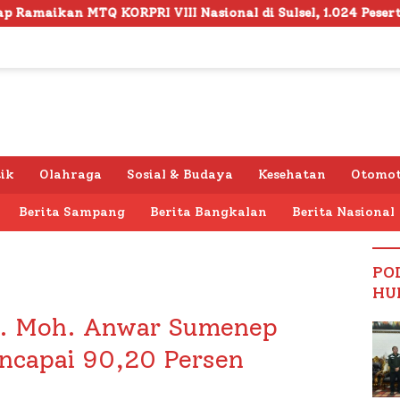
II Nasional di Sulsel, 1.024 Peserta Terdaftar
Semar
tik
Olahraga
Sosial & Budaya
Kesehatan
Otomot
Berita Sampang
Berita Bangkalan
Berita Nasional
PO
HU
H. Moh. Anwar Sumenep
ncapai 90,20 Persen