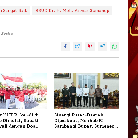
n Sangat Baik
RSUD Dr. H. Moh. Anwar Sumenep
 Berita
 HUT RI ke -81 di
Sinergi Pusat-Daerah
 Dimulai, Bupati
Diperkuat, Menhub RI
wali dengan Doa
Sambangi Bupati Sumenep
orban Kapal
Bahas Penanganan KM
r
Mutiara Sentosa II