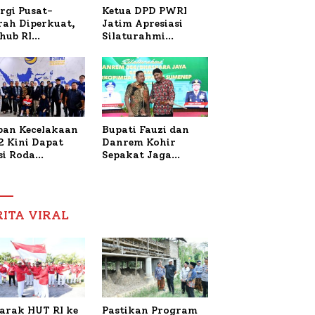
Ketua DPD PWRI
rgi Pusat-
Jatim Apresiasi
rah Diperkuat,
Silaturahmi
hub RI
Kapolresta Sumenep
bangi Bupati
dan PWRI, Sebut
enep Bahas
Kemitraan Ideal
anganan KM
Polri-Pers
ara Sentosa II
ban Kecelakaan
Bupati Fauzi dan
2 Kini Dapat
Danrem Kohir
si Roda
Sepakat Jaga
trik, Lita
Stabilitas Demi
fud Arifin
Percepat
itmen
Pembangunan
pingi
Sumenep
RITA VIRAL
gobatan Nabil
arak HUT RI ke
Pastikan Program