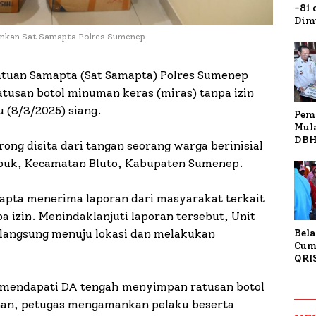
-81
Dim
Fau
mankan Sat Samapta Polres Sumenep
Doa
Kap
tuan Samapta (Sat Samapta) Polres Sumenep
tusan botol minuman keras (miras) tanpa izin
 (8/3/2025) siang.
Pem
Mul
DBH
ong disita dari tangan seorang warga berinisial
Bur
obuk, Kecamatan Bluto, Kabupaten Sumenep.
Tan
mapta menerima laporan dari masyarakat terkait
a izin. Menindaklanjuti laporan tersebut, Unit
a langsung menuju lokasi dan melakukan
Bela
Cum
QRI
Sum
Tran
as mendapati DA tengah menyimpan ratusan botol
anan, petugas mengamankan pelaku beserta