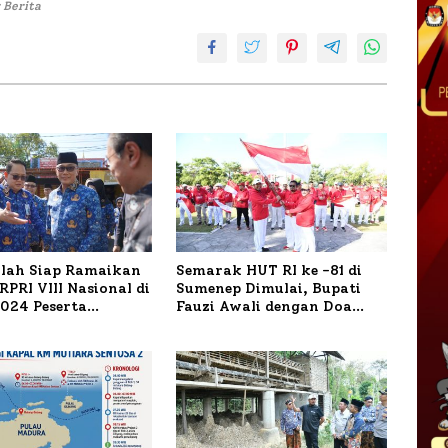
 Berita
ilah Siap Ramaikan
Semarak HUT RI ke -81 di
PRI VIII Nasional di
Sumenep Dimulai, Bupati
1.024 Peserta
Fauzi Awali dengan Doa
ar
untuk Korban Kapal
Terbakar