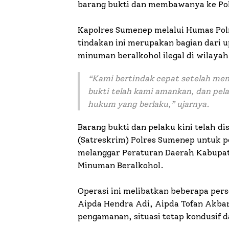
barang bukti dan membawanya ke Pol
Kapolres Sumenep melalui Humas Po
tindakan ini merupakan bagian dari 
minuman beralkohol ilegal di wilaya
“Kami bertindak cepat setelah men
bukti telah kami amankan, dan pel
hukum yang berlaku,” ujarnya.
Barang bukti dan pelaku kini telah d
(Satreskrim) Polres Sumenep untuk pe
melanggar Peraturan Daerah Kabupa
Minuman Beralkohol.
Operasi ini melibatkan beberapa pers
Aipda Hendra Adi, Aipda Tofan Akbar
pengamanan, situasi tetap kondusif da