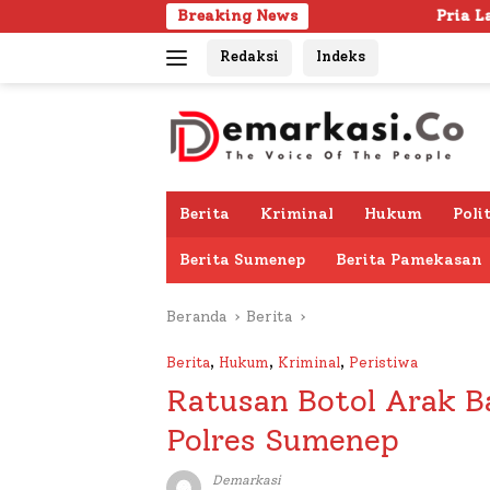
Langsung
Breaking News
Pria Lanjut Usia Ditemukan
ke
Redaksi
Indeks
konten
Berita
Kriminal
Hukum
Poli
Berita Sumenep
Berita Pamekasan
Beranda
Berita
Berita
,
Hukum
,
Kriminal
,
Peristiwa
Ratusan Botol Arak B
Polres Sumenep
Demarkasi