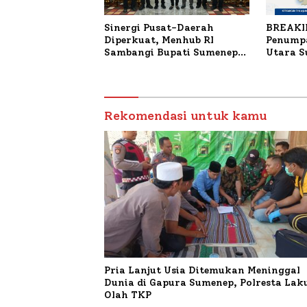
Sinergi Pusat-Daerah
BREAKI
Diperkuat, Menhub RI
Penumpa
Sambangi Bupati Sumenep
Utara 
Bahas Penanganan KM
Mutiara Sentosa II
Rekomendasi untuk kamu
Pria Lanjut Usia Ditemukan Meninggal
Dunia di Gapura Sumenep, Polresta La
Olah TKP