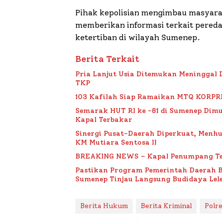
Pihak kepolisian mengimbau masyarak
memberikan informasi terkait pereda
ketertiban di wilayah Sumenep.
Berita Terkait
Pria Lanjut Usia Ditemukan Meninggal 
TKP
103 Kafilah Siap Ramaikan MTQ KORPRI VI
Semarak HUT RI ke -81 di Sumenep Dimu
Kapal Terbakar
Sinergi Pusat-Daerah Diperkuat, Menh
KM Mutiara Sentosa II
BREAKING NEWS – Kapal Penumpang Te
Pastikan Program Pemerintah Daerah 
Sumenep Tinjau Langsung Budidaya Lele
Berita Hukum
Berita Kriminal
Polr