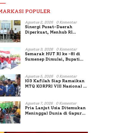
MARKASI POPULER
Agustus 2, 2026
0 Komentar
Sinergi Pusat-Daerah
Diperkuat, Menhub RI
Sambangi Bupati Sumenep
Bahas Penanganan KM
Mutiara Sentosa II
Agustus 3, 2026
0 Komentar
Semarak HUT RI ke -81 di
Sumenep Dimulai, Bupati
Fauzi Awali dengan Doa
untuk Korban Kapal
Terbakar
Agustus 5, 2026
0 Komentar
103 Kafilah Siap Ramaikan
MTQ KORPRI VIII Nasional di
Sulsel, 1.024 Peserta
Terdaftar
Agustus 7, 2026
0 Komentar
Pria Lanjut Usia Ditemukan
Meninggal Dunia di Gapura
Sumenep, Polresta Lakukan
Olah TKP