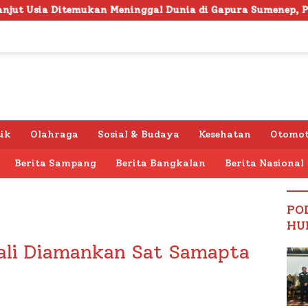
 Meninggal Dunia di Gapura Sumenep, Polresta Lakukan Olah
tik
Olahraga
Sosial & Budaya
Kesehatan
Otomot
Berita Sampang
Berita Bangkalan
Berita Nasional
PO
HU
ali Diamankan Sat Samapta