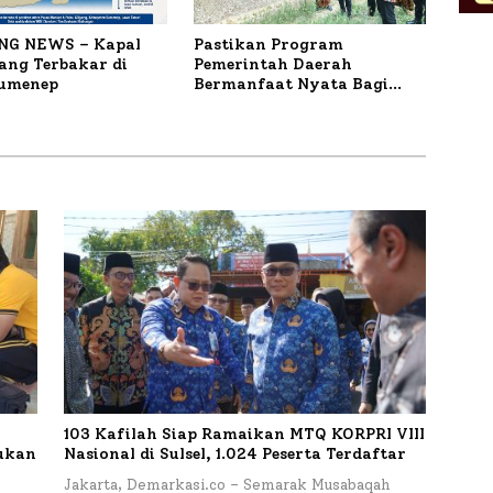
NG NEWS – Kapal
Pastikan Program
ng Terbakar di
Pemerintah Daerah
Sumenep
Bermanfaat Nyata Bagi
Masyarakat, Bupati
Sumenep Tinjau Langsung
Budidaya Lele dan Ayam
Petelur di Desa Bataal Timur
103 Kafilah Siap Ramaikan MTQ KORPRI VIII
kukan
Nasional di Sulsel, 1.024 Peserta Terdaftar
Jakarta, Demarkasi.co – Semarak Musabaqah