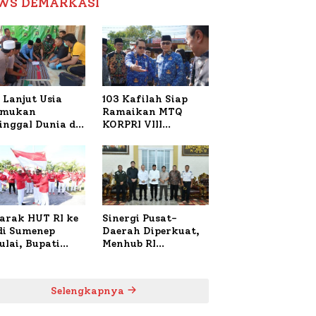
WS DEMARKASI
Reformasi Birokrasi
 Lanjut Usia
103 Kafilah Siap
emukan
Ramaikan MTQ
inggal Dunia di
KORPRI VIII
ura Sumenep,
Nasional di Sulsel,
resta Lakukan
1.024 Peserta
h TKP
Terdaftar
arak HUT RI ke
Sinergi Pusat-
 di Sumenep
Daerah Diperkuat,
ulai, Bupati
Menhub RI
zi Awali dengan
Sambangi Bupati
 untuk Korban
Sumenep Bahas
al Terbakar
Penanganan KM
Selengkapnya
Mutiara Sentosa II