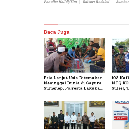
Penulis: Holidi/Tim
Editor: Redaksi
Sumber
Baca Juga
Pria Lanjut Usia Ditemukan
103 Kaf
Meninggal Dunia di Gapura
MTQ KOR
Sumenep, Polresta Lakukan
Sulsel, 
Olah TKP
Terdaft