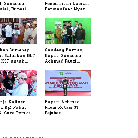
 di Sumenep
Pemerintah Daerah
ulai, Bupati
Bermanfaat Nyata
zi Awali dengan
Bagi Masyarakat,
 untuk Korban
Bupati Sumenep
al Terbakar
Tinjau Langsung
Budidaya Lele dan
Ayam Petelur di
Desa Bataal Timur
kab Sumenep
Gandeng Baznas,
ai Salurkan BLT
Bupati Sumenep
CHT untuk
Achmad Fauzi
uh Pabrik dan
Wongsojudo
i Tembakau
Serahkan Bantuan
Bedah RTLH di Dua
Kecamatan
nja Kuliner
Bupati Achmad
a Rp1 Pakai
Fauzi Rotasi 31
S, Cara Pemkab
Pejabat
enep Gaungkan
Administrator dan
saksi Digital
Pengawas,
Tekankan
Pelayanan dan