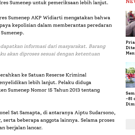
NE
res Sumenep untuk pemeriksaan lebih lanjut.
lres Sumenep AKP Widiarti mengatakan bahwa
upaya kepolisian dalam memberantas peredaran
h Sumenep.
Pria
dapatkan informasi dari masyarakat. Barang
Dit
Men
aku akan diproses sesuai dengan ketentuan
Gap
Pol
Ola
iserahkan ke Satuan Reserse Kriminal
nyelidikan lebih lanjut. Pelaku diduga
ten Sumenep Nomor 15 Tahun 2013 tentang
Sem
-81
Dim
Fau
onel Sat Samapta, di antaranya Aiptu Sudarsono,
Doa
, serta beberapa anggota lainnya. Selama proses
Kap
n berjalan lancar.