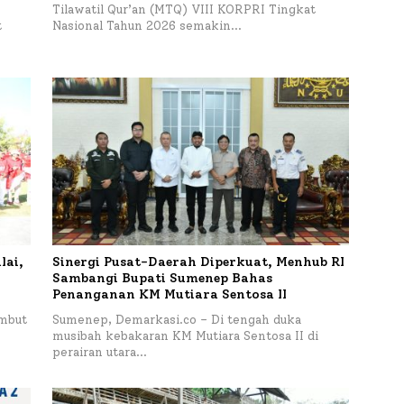
Tilawatil Qur’an (MTQ) VIII KORPRI Tingkat
t
Nasional Tahun 2026 semakin…
lai,
Sinergi Pusat-Daerah Diperkuat, Menhub RI
Sambangi Bupati Sumenep Bahas
Penanganan KM Mutiara Sentosa II
mbut
Sumenep, Demarkasi.co – Di tengah duka
musibah kebakaran KM Mutiara Sentosa II di
perairan utara…