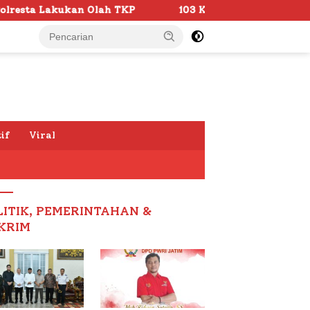
 TKP
103 Kafilah Siap Ramaikan MTQ KORPRI VIII Nasi
if
Viral
LITIK, PEMERINTAHAN &
KRIM