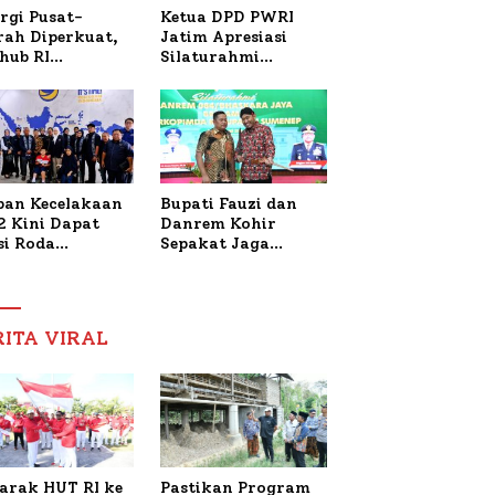
Ketua DPD PWRI
rgi Pusat-
Jatim Apresiasi
rah Diperkuat,
Silaturahmi
hub RI
Kapolresta Sumenep
bangi Bupati
dan PWRI, Sebut
enep Bahas
Kemitraan Ideal
anganan KM
Polri-Pers
ara Sentosa II
ban Kecelakaan
Bupati Fauzi dan
2 Kini Dapat
Danrem Kohir
si Roda
Sepakat Jaga
trik, Lita
Stabilitas Demi
fud Arifin
Percepat
itmen
Pembangunan
pingi
Sumenep
RITA VIRAL
gobatan Nabil
arak HUT RI ke
Pastikan Program