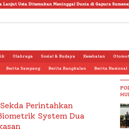
Meninggal Dunia di Gapura Sumenep, Polresta Lakukan Olah
tik
Olahraga
Sosial & Budaya
Kesehatan
Otomot
Berita Sampang
Berita Bangkalan
Berita Nasional
PO
HU
 Sekda Perintahkan
Biometrik System Dua
kasan