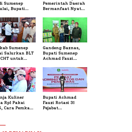
 di Sumenep
Pemerintah Daerah
ulai, Bupati
Bermanfaat Nyata
zi Awali dengan
Bagi Masyarakat,
 untuk Korban
Bupati Sumenep
al Terbakar
Tinjau Langsung
Budidaya Lele dan
Ayam Petelur di
Desa Bataal Timur
kab Sumenep
Gandeng Baznas,
ai Salurkan BLT
Bupati Sumenep
CHT untuk
Achmad Fauzi
uh Pabrik dan
Wongsojudo
i Tembakau
Serahkan Bantuan
Bedah RTLH di Dua
Kecamatan
nja Kuliner
Bupati Achmad
a Rp1 Pakai
Fauzi Rotasi 31
S, Cara Pemkab
Pejabat
enep Gaungkan
Administrator dan
saksi Digital
Pengawas,
Tekankan
Pelayanan dan