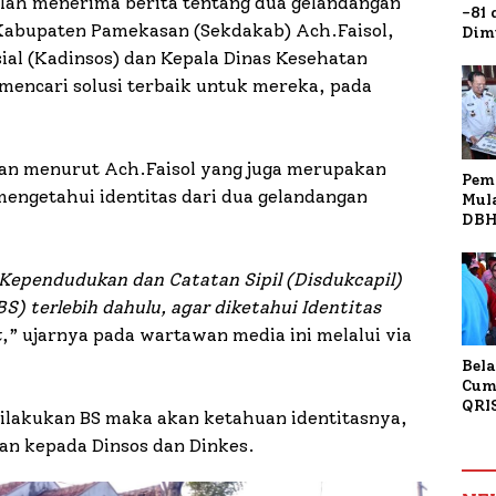
lah menerima berita tentang dua gelandangan
-81
 Kabupaten Pamekasan (Sekdakab) Ach.Faisol,
Dim
Fau
ial (Kadinsos) dan Kepala Dinas Kesehatan
Doa
encari solusi terbaik untuk mereka, pada
Kap
an menurut Ach.Faisol yang juga merupakan
Pem
mengetahui identitas dari dua gelandangan
Mul
DBH
Bur
Tan
Kependudukan dan Catatan Sipil (Disdukcapil)
) terlebih dahulu, agar diketahui Identitas
t
,” ujarnya pada wartawan media ini melalui via
Bela
Cum
QRI
dilakukan BS maka akan ketahuan identitasnya,
Sum
kan kepada Dinsos dan Dinkes.
Tran