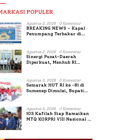
MARKASI POPULER
Agustus 2, 2026
0 Komentar
BREAKING NEWS – Kapal
Penumpang Terbakar di
Utara Sumenep
Agustus 2, 2026
0 Komentar
Sinergi Pusat-Daerah
Diperkuat, Menhub RI
Sambangi Bupati Sumenep
Bahas Penanganan KM
Mutiara Sentosa II
Agustus 3, 2026
0 Komentar
Semarak HUT RI ke -81 di
Sumenep Dimulai, Bupati
Fauzi Awali dengan Doa
untuk Korban Kapal
Terbakar
Agustus 5, 2026
0 Komentar
103 Kafilah Siap Ramaikan
MTQ KORPRI VIII Nasional di
Sulsel, 1.024 Peserta
Terdaftar