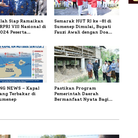
ilah Siap Ramaikan
Semarak HUT RI ke -81 di
PRI VIII Nasional di
Sumenep Dimulai, Bupati
1.024 Peserta
Fauzi Awali dengan Doa
ar
untuk Korban Kapal
Terbakar
NG NEWS – Kapal
Pastikan Program
ng Terbakar di
Pemerintah Daerah
Sumenep
Bermanfaat Nyata Bagi
Masyarakat, Bupati
Sumenep Tinjau Langsung
Budidaya Lele dan Ayam
Petelur di Desa Bataal Timur