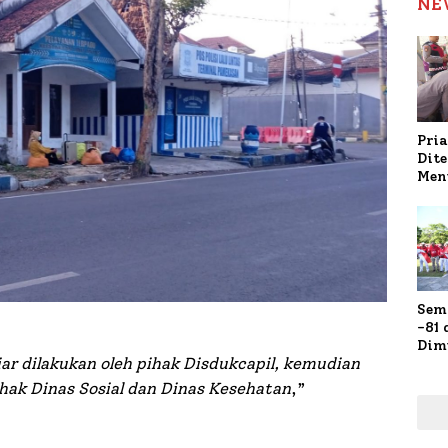
NE
Pria
Dit
Men
Gap
Pol
Ola
Sem
-81
Dim
r dilakukan oleh pihak Disdukcapil, kemudian
Fau
Doa
ihak Dinas Sosial dan Dinas Kesehatan
,”
Kap