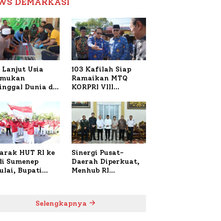
WS DEMARKASI
Reformasi Birokrasi
 Lanjut Usia
103 Kafilah Siap
emukan
Ramaikan MTQ
inggal Dunia di
KORPRI VIII
ura Sumenep,
Nasional di Sulsel,
resta Lakukan
1.024 Peserta
h TKP
Terdaftar
arak HUT RI ke
Sinergi Pusat-
 di Sumenep
Daerah Diperkuat,
ulai, Bupati
Menhub RI
zi Awali dengan
Sambangi Bupati
 untuk Korban
Sumenep Bahas
al Terbakar
Penanganan KM
Selengkapnya
Mutiara Sentosa II