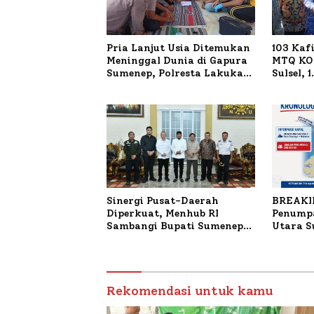
Pria Lanjut Usia Ditemukan
103 Kaf
Meninggal Dunia di Gapura
MTQ KOR
Sumenep, Polresta Lakukan
Sulsel, 
Olah TKP
Terdaft
Sinergi Pusat-Daerah
BREAKI
Diperkuat, Menhub RI
Penumpa
Sambangi Bupati Sumenep
Utara 
Bahas Penanganan KM
Mutiara Sentosa II
Rekomendasi untuk kamu