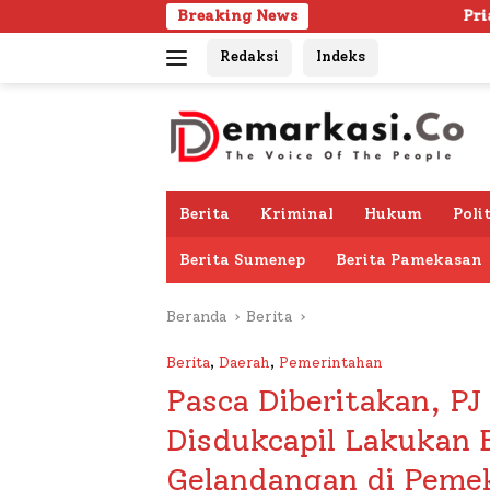
Langsung
Breaking News
Pria Lanjut Usia Ditemukan 
ke
Redaksi
Indeks
konten
Berita
Kriminal
Hukum
Poli
Berita Sumenep
Berita Pamekasan
Beranda
Berita
Berita
,
Daerah
,
Pemerintahan
Pasca Diberitakan, PJ
Disdukcapil Lakukan 
Gelandangan di Peme