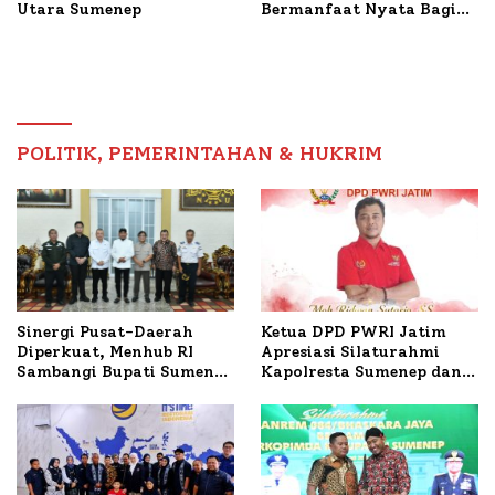
Utara Sumenep
Bermanfaat Nyata Bagi
Masyarakat, Bupati
Sumenep Tinjau Langsung
Budidaya Lele dan Ayam
Petelur di Desa Bataal
Timur
POLITIK, PEMERINTAHAN & HUKRIM
Ketua DPD PWRI Jatim
Sinergi Pusat-Daerah
Apresiasi Silaturahmi
Diperkuat, Menhub RI
Kapolresta Sumenep dan
Sambangi Bupati Sumenep
PWRI, Sebut Kemitraan
Bahas Penanganan KM
Ideal Polri-Pers
Mutiara Sentosa II