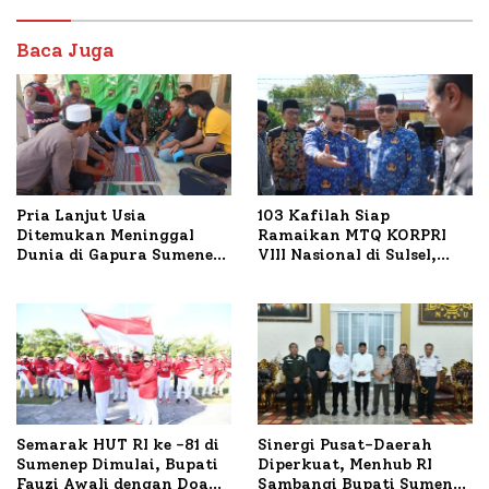
Baca Juga
Pria Lanjut Usia
103 Kafilah Siap
Ditemukan Meninggal
Ramaikan MTQ KORPRI
Dunia di Gapura Sumenep,
VIII Nasional di Sulsel,
Polresta Lakukan Olah
1.024 Peserta Terdaftar
TKP
Semarak HUT RI ke -81 di
Sinergi Pusat-Daerah
Sumenep Dimulai, Bupati
Diperkuat, Menhub RI
Fauzi Awali dengan Doa
Sambangi Bupati Sumenep