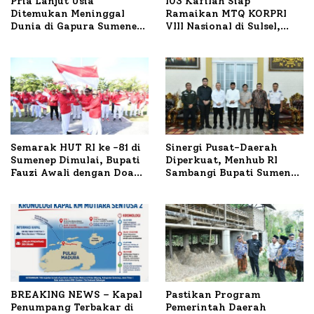
Pria Lanjut Usia
103 Kafilah Siap
Ditemukan Meninggal
Ramaikan MTQ KORPRI
Dunia di Gapura Sumenep,
VIII Nasional di Sulsel,
Polresta Lakukan Olah
1.024 Peserta Terdaftar
TKP
Semarak HUT RI ke -81 di
Sinergi Pusat-Daerah
Sumenep Dimulai, Bupati
Diperkuat, Menhub RI
Fauzi Awali dengan Doa
Sambangi Bupati Sumenep
untuk Korban Kapal
Bahas Penanganan KM
Terbakar
Mutiara Sentosa II
BREAKING NEWS – Kapal
Pastikan Program
Penumpang Terbakar di
Pemerintah Daerah