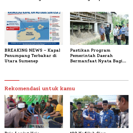
untuk Korban Kapal
Bahas Penanganan KM
Terbakar
Mutiara Sentosa II
BREAKING NEWS – Kapal
Pastikan Program
Penumpang Terbakar di
Pemerintah Daerah
Utara Sumenep
Bermanfaat Nyata Bagi
Masyarakat, Bupati
Sumenep Tinjau Langsung
Budidaya Lele dan Ayam
Petelur di Desa Bataal
Rekomendasi untuk kamu
Timur