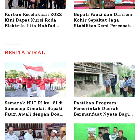
Korban Kecelakaan 2022
Bupati Fauzi dan Danrem
Kini Dapat Kursi Roda
Kohir Sepakat Jaga
Elektrik, Lita Mahfud
Stabilitas Demi Percepat
Arifin Komitmen
Pembangunan Sumenep
Dampingi Pengobatan
Nabil
BERITA VIRAL
Semarak HUT RI ke -81 di
Pastikan Program
Sumenep Dimulai, Bupati
Pemerintah Daerah
Fauzi Awali dengan Doa
Bermanfaat Nyata Bagi
untuk Korban Kapal
Masyarakat, Bupati
Terbakar
Sumenep Tinjau Langsung
Budidaya Lele dan Ayam
Petelur di Desa Bataal