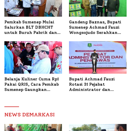
Timur
Pemkab Sumenep Mulai
Gandeng Baznas, Bupati
Salurkan BLT DBHCHT
Sumenep Achmad Fauzi
untuk Buruh Pabrik dan
Wongsojudo Serahkan
Tani Tembakau
Bantuan Bedah RTLH di
Dua Kecamatan
Belanja Kuliner Cuma Rp1
Bupati Achmad Fauzi
Pakai QRIS, Cara Pemkab
Rotasi 31 Pejabat
Sumenep Gaungkan
Administrator dan
Transaksi Digital
Pengawas, Tekankan
Pelayanan dan Reformasi
Birokrasi
NEWS DEMARKASI