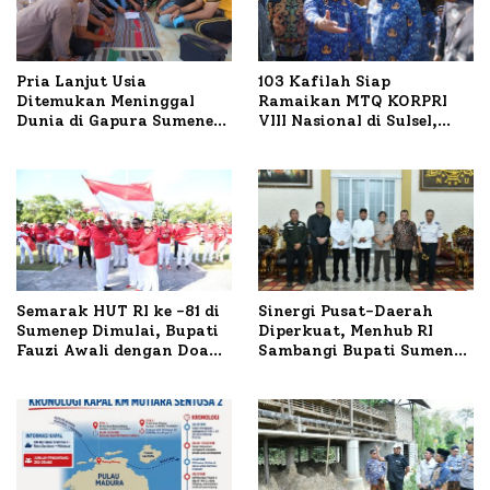
Pria Lanjut Usia
103 Kafilah Siap
Ditemukan Meninggal
Ramaikan MTQ KORPRI
Dunia di Gapura Sumenep,
VIII Nasional di Sulsel,
Polresta Lakukan Olah
1.024 Peserta Terdaftar
TKP
Semarak HUT RI ke -81 di
Sinergi Pusat-Daerah
Sumenep Dimulai, Bupati
Diperkuat, Menhub RI
Fauzi Awali dengan Doa
Sambangi Bupati Sumenep
untuk Korban Kapal
Bahas Penanganan KM
Terbakar
Mutiara Sentosa II