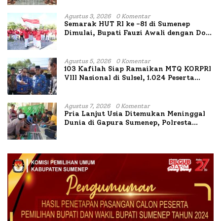
II
Agustus 3, 2026
0 Komentar
Semarak HUT RI ke -81 di Sumenep
Dimulai, Bupati Fauzi Awali dengan Doa
untuk Korban Kapal Terbakar
Agustus 5, 2026
0 Komentar
103 Kafilah Siap Ramaikan MTQ KORPRI
VIII Nasional di Sulsel, 1.024 Peserta
Terdaftar
Agustus 7, 2026
0 Komentar
Pria Lanjut Usia Ditemukan Meninggal
Dunia di Gapura Sumenep, Polresta
Lakukan Olah TKP