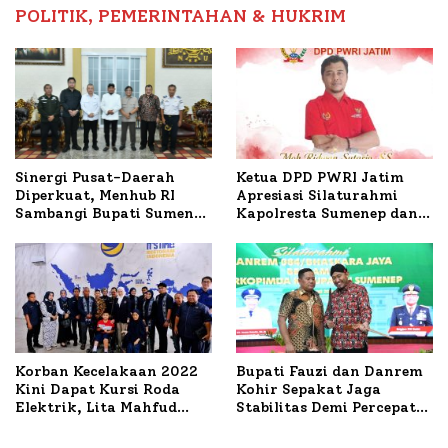
POLITIK, PEMERINTAHAN & HUKRIM
Ketua DPD PWRI Jatim
Sinergi Pusat-Daerah
Apresiasi Silaturahmi
Diperkuat, Menhub RI
Kapolresta Sumenep dan
Sambangi Bupati Sumenep
PWRI, Sebut Kemitraan
Bahas Penanganan KM
Ideal Polri-Pers
Mutiara Sentosa II
Korban Kecelakaan 2022
Bupati Fauzi dan Danrem
Kini Dapat Kursi Roda
Kohir Sepakat Jaga
Elektrik, Lita Mahfud
Stabilitas Demi Percepat
Arifin Komitmen
Pembangunan Sumenep
Dampingi Pengobatan