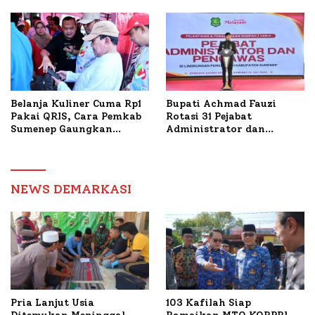
Tani Tembakau
Bantuan Bedah RTLH di
Dua Kecamatan
Belanja Kuliner Cuma Rp1
Bupati Achmad Fauzi
Pakai QRIS, Cara Pemkab
Rotasi 31 Pejabat
Sumenep Gaungkan
Administrator dan
Transaksi Digital
Pengawas, Tekankan
Pelayanan dan Reformasi
Birokrasi
NEWS DEMARKASI
Pria Lanjut Usia
103 Kafilah Siap