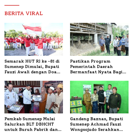
Nabil
BERITA VIRAL
Semarak HUT RI ke -81 di
Pastikan Program
Sumenep Dimulai, Bupati
Pemerintah Daerah
Fauzi Awali dengan Doa
Bermanfaat Nyata Bagi
untuk Korban Kapal
Masyarakat, Bupati
Terbakar
Sumenep Tinjau Langsung
Budidaya Lele dan Ayam
Petelur di Desa Bataal
Timur
Pemkab Sumenep Mulai
Gandeng Baznas, Bupati
Salurkan BLT DBHCHT
Sumenep Achmad Fauzi
untuk Buruh Pabrik dan
Wongsojudo Serahkan