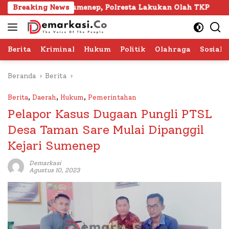
Langsung
ura Sumenep, Polresta Lakukan Olah TKP
Breaking News
103 Kafilah
ke
konten
Berita
Kriminal
Hukum
Politik
Olahraga
Sosial 
Beranda
Berita
Berita
,
Daerah
,
Hukum
,
Pemerintahan
Pelapor Kasus Dugaan Pungli PTSL
Desa Taman Sare Mulai Dipanggil
Kejari Sumenep
Demarkasi
Agustus 10, 2023