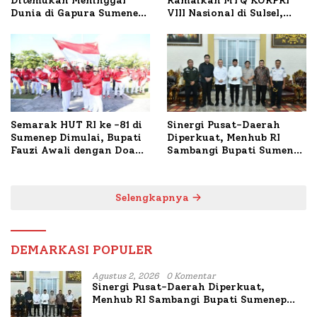
Ditemukan Meninggal
Ramaikan MTQ KORPRI
Dunia di Gapura Sumenep,
VIII Nasional di Sulsel,
Polresta Lakukan Olah
1.024 Peserta Terdaftar
TKP
Semarak HUT RI ke -81 di
Sinergi Pusat-Daerah
Sumenep Dimulai, Bupati
Diperkuat, Menhub RI
Fauzi Awali dengan Doa
Sambangi Bupati Sumenep
untuk Korban Kapal
Bahas Penanganan KM
Terbakar
Mutiara Sentosa II
Selengkapnya
DEMARKASI POPULER
Agustus 2, 2026
0 Komentar
Sinergi Pusat-Daerah Diperkuat,
Menhub RI Sambangi Bupati Sumenep
Bahas Penanganan KM Mutiara Sentosa