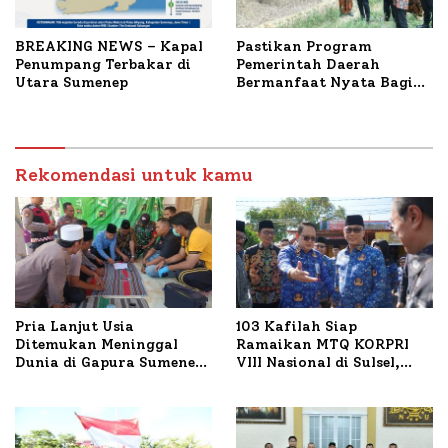
BREAKING NEWS – Kapal
Pastikan Program
Penumpang Terbakar di
Pemerintah Daerah
Utara Sumenep
Bermanfaat Nyata Bagi
Masyarakat, Bupati
Sumenep Tinjau Langsung
Budidaya Lele dan Ayam
Petelur di Desa Bataal
Rekomendasi untuk kamu
Timur
Pria Lanjut Usia
103 Kafilah Siap
Ditemukan Meninggal
Ramaikan MTQ KORPRI
Dunia di Gapura Sumenep,
VIII Nasional di Sulsel,
Polresta Lakukan Olah
1.024 Peserta Terdaftar
TKP