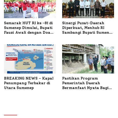
Semarak HUT RI ke -81 di
Sinergi Pusat-Daerah
Sumenep Dimulai, Bupati
Diperkuat, Menhub RI
Fauzi Awali dengan Doa
Sambangi Bupati Sumenep
untuk Korban Kapal
Bahas Penanganan KM
Terbakar
Mutiara Sentosa II
BREAKING NEWS – Kapal
Pastikan Program
Penumpang Terbakar di
Pemerintah Daerah
Utara Sumenep
Bermanfaat Nyata Bagi
Masyarakat, Bupati
Sumenep Tinjau Langsung
Budidaya Lele dan Ayam
Petelur di Desa Bataal
Timur