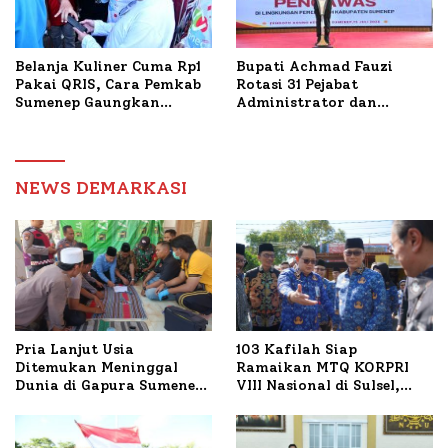
Belanja Kuliner Cuma Rp1
Bupati Achmad Fauzi
Pakai QRIS, Cara Pemkab
Rotasi 31 Pejabat
Sumenep Gaungkan
Administrator dan
Transaksi Digital
Pengawas, Tekankan
Pelayanan dan Reformasi
Birokrasi
NEWS DEMARKASI
Pria Lanjut Usia
103 Kafilah Siap
Ditemukan Meninggal
Ramaikan MTQ KORPRI
Dunia di Gapura Sumenep,
VIII Nasional di Sulsel,
Polresta Lakukan Olah
1.024 Peserta Terdaftar
TKP