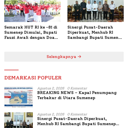
Semarak HUT RI ke -81 di
Sinergi Pusat-Daerah
Sumenep Dimulai, Bupati
Diperkuat, Menhub RI
Fauzi Awali dengan Doa
Sambangi Bupati Sumenep
untuk Korban Kapal
Bahas Penanganan KM
Terbakar
Mutiara Sentosa II
Selengkapnya
DEMARKASI POPULER
Agustus 2, 2026
0 Komentar
BREAKING NEWS – Kapal Penumpang
Terbakar di Utara Sumenep
Agustus 2, 2026
0 Komentar
Sinergi Pusat-Daerah Diperkuat,
Menhub RI Sambangi Bupati Sumenep