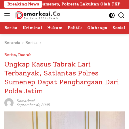
Langsung
apura Sumenep, Polresta Lakukan Olah TKP
Breaking News
103 Kafil
ke
konten
Berita
Kriminal
Hukum
Politik
Olahraga
Sosial 
Beranda
Berita
Berita
,
Daerah
Ungkap Kasus Tabrak Lari
Terbanyak, Satlantas Polres
Sumenep Dapat Penghargaan Dari
Polda Jatim
Demarkasi
September 10, 2025