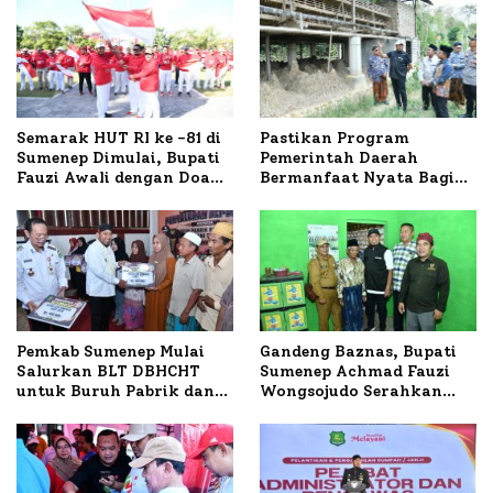
Semarak HUT RI ke -81 di
Pastikan Program
Sumenep Dimulai, Bupati
Pemerintah Daerah
Fauzi Awali dengan Doa
Bermanfaat Nyata Bagi
untuk Korban Kapal
Masyarakat, Bupati
Terbakar
Sumenep Tinjau Langsung
Budidaya Lele dan Ayam
Petelur di Desa Bataal
Timur
Pemkab Sumenep Mulai
Gandeng Baznas, Bupati
Salurkan BLT DBHCHT
Sumenep Achmad Fauzi
untuk Buruh Pabrik dan
Wongsojudo Serahkan
Tani Tembakau
Bantuan Bedah RTLH di
Dua Kecamatan