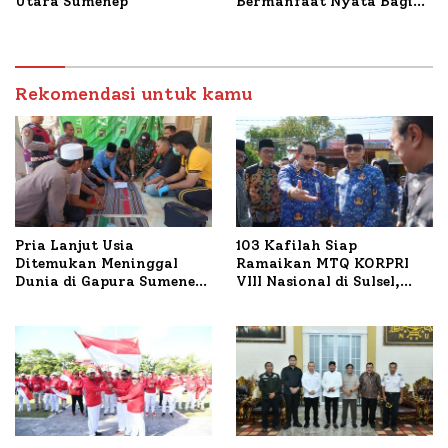
Utara Sumenep
Bermanfaat Nyata Bagi
Masyarakat, Bupati
Sumenep Tinjau Langsung
Budidaya Lele dan Ayam
Petelur di Desa Bataal
Rekomendasi untuk kamu
Timur
Pria Lanjut Usia
103 Kafilah Siap
Ditemukan Meninggal
Ramaikan MTQ KORPRI
Dunia di Gapura Sumenep,
VIII Nasional di Sulsel,
Polresta Lakukan Olah
1.024 Peserta Terdaftar
TKP