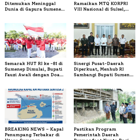
Ditemukan Meninggal
Ramaikan MTQ KORPRI
Dunia di Gapura Sumenep,
VIII Nasional di Sulsel,
Polresta Lakukan Olah
1.024 Peserta Terdaftar
TKP
Semarak HUT RI ke -81 di
Sinergi Pusat-Daerah
Sumenep Dimulai, Bupati
Diperkuat, Menhub RI
Fauzi Awali dengan Doa
Sambangi Bupati Sumenep
untuk Korban Kapal
Bahas Penanganan KM
Terbakar
Mutiara Sentosa II
BREAKING NEWS – Kapal
Pastikan Program
Penumpang Terbakar di
Pemerintah Daerah