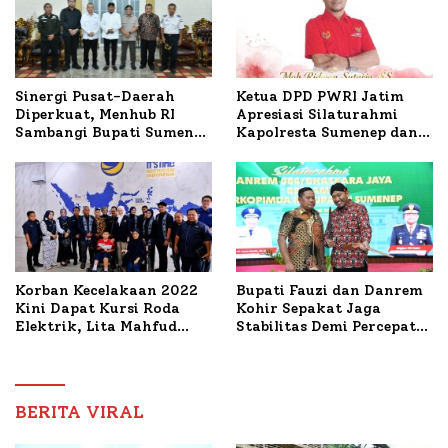
Ketua DPD PWRI Jatim
Sinergi Pusat-Daerah
Apresiasi Silaturahmi
Diperkuat, Menhub RI
Kapolresta Sumenep dan
Sambangi Bupati Sumenep
PWRI, Sebut Kemitraan
Bahas Penanganan KM
Ideal Polri-Pers
Mutiara Sentosa II
Korban Kecelakaan 2022
Bupati Fauzi dan Danrem
Kini Dapat Kursi Roda
Kohir Sepakat Jaga
Elektrik, Lita Mahfud
Stabilitas Demi Percepat
Arifin Komitmen
Pembangunan Sumenep
Dampingi Pengobatan
Nabil
BERITA VIRAL