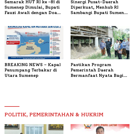
Semarak HUT RI ke -81 di
Sinergi Pusat-Daerah
Sumenep Dimulai, Bupati
Diperkuat, Menhub RI
Fauzi Awali dengan Doa
Sambangi Bupati Sumenep
untuk Korban Kapal
Bahas Penanganan KM
Terbakar
Mutiara Sentosa II
BREAKING NEWS – Kapal
Pastikan Program
Penumpang Terbakar di
Pemerintah Daerah
Utara Sumenep
Bermanfaat Nyata Bagi
Masyarakat, Bupati
Sumenep Tinjau Langsung
Budidaya Lele dan Ayam
Petelur di Desa Bataal
Timur
POLITIK, PEMERINTAHAN & HUKRIM