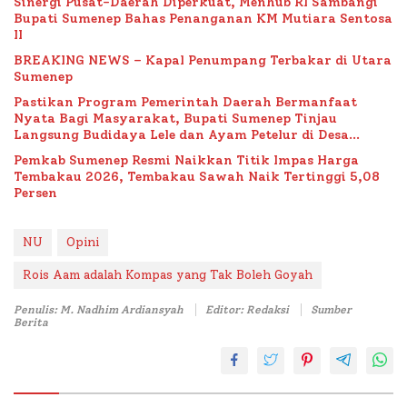
Sinergi Pusat-Daerah Diperkuat, Menhub RI Sambangi
Bupati Sumenep Bahas Penanganan KM Mutiara Sentosa
II
BREAKING NEWS – Kapal Penumpang Terbakar di Utara
Sumenep
Pastikan Program Pemerintah Daerah Bermanfaat
Nyata Bagi Masyarakat, Bupati Sumenep Tinjau
Langsung Budidaya Lele dan Ayam Petelur di Desa
Bataal Timur
Pemkab Sumenep Resmi Naikkan Titik Impas Harga
Tembakau 2026, Tembakau Sawah Naik Tertinggi 5,08
Persen
NU
Opini
Rois Aam adalah Kompas yang Tak Boleh Goyah
Penulis: M. Nadhim Ardiansyah
Editor: Redaksi
Sumber
Berita