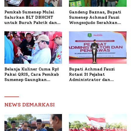
Pemkab Sumenep Mulai
Gandeng Baznas, Bupati
Salurkan BLT DBHCHT
Sumenep Achmad Fauzi
untuk Buruh Pabrik dan
Wongsojudo Serahkan
Tani Tembakau
Bantuan Bedah RTLH di
Dua Kecamatan
Belanja Kuliner Cuma Rp1
Bupati Achmad Fauzi
Pakai QRIS, Cara Pemkab
Rotasi 31 Pejabat
Sumenep Gaungkan
Administrator dan
Transaksi Digital
Pengawas, Tekankan
Pelayanan dan Reformasi
Birokrasi
NEWS DEMARKASI