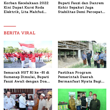
Korban Kecelakaan 2022
Bupati Fauzi dan Danrem
Kini Dapat Kursi Roda
Kohir Sepakat Jaga
Elektrik, Lita Mahfud
Stabilitas Demi Percepat
Arifin Komitmen
Pembangunan Sumenep
Dampingi Pengobatan
Nabil
BERITA VIRAL
Semarak HUT RI ke -81 di
Pastikan Program
Sumenep Dimulai, Bupati
Pemerintah Daerah
Fauzi Awali dengan Doa
Bermanfaat Nyata Bagi
untuk Korban Kapal
Masyarakat, Bupati
Terbakar
Sumenep Tinjau Langsung
Budidaya Lele dan Ayam
Petelur di Desa Bataal
Timur