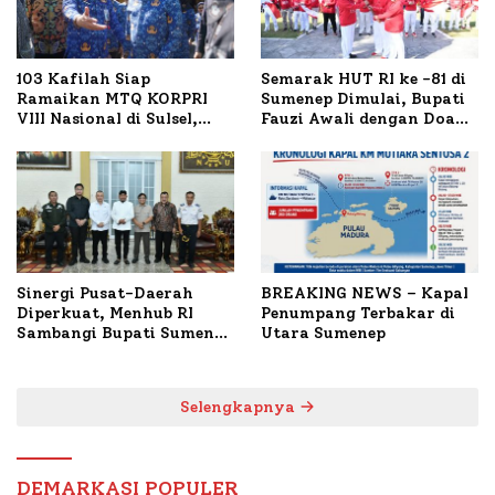
103 Kafilah Siap
Semarak HUT RI ke -81 di
Ramaikan MTQ KORPRI
Sumenep Dimulai, Bupati
VIII Nasional di Sulsel,
Fauzi Awali dengan Doa
1.024 Peserta Terdaftar
untuk Korban Kapal
Terbakar
Sinergi Pusat-Daerah
BREAKING NEWS – Kapal
Diperkuat, Menhub RI
Penumpang Terbakar di
Sambangi Bupati Sumenep
Utara Sumenep
Bahas Penanganan KM
Mutiara Sentosa II
Selengkapnya
DEMARKASI POPULER