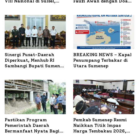
VIII Nasional di Sulsel,
Fauzi Awali dengan Doa
1.024 Peserta Terdaftar
untuk Korban Kapal
Terbakar
Sinergi Pusat-Daerah
BREAKING NEWS – Kapal
Diperkuat, Menhub RI
Penumpang Terbakar di
Sambangi Bupati Sumenep
Utara Sumenep
Bahas Penanganan KM
Mutiara Sentosa II
Pastikan Program
Pemkab Sumenep Resmi
Pemerintah Daerah
Naikkan Titik Impas
Bermanfaat Nyata Bagi
Harga Tembakau 2026,
Masyarakat, Bupati
Tembakau Sawah Naik