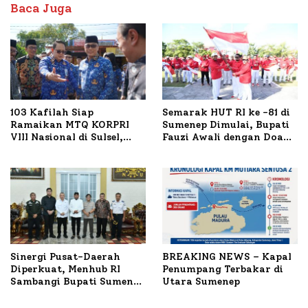
Baca Juga
103 Kafilah Siap
Semarak HUT RI ke -81 di
Ramaikan MTQ KORPRI
Sumenep Dimulai, Bupati
VIII Nasional di Sulsel,
Fauzi Awali dengan Doa
1.024 Peserta Terdaftar
untuk Korban Kapal
Terbakar
Sinergi Pusat-Daerah
BREAKING NEWS – Kapal
Diperkuat, Menhub RI
Penumpang Terbakar di
Sambangi Bupati Sumenep
Utara Sumenep
Bahas Penanganan KM
Mutiara Sentosa II