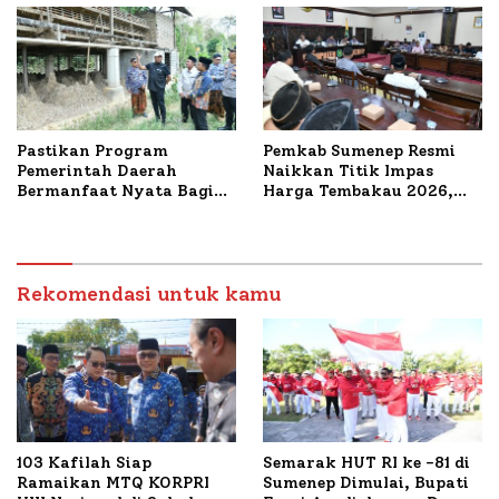
Pastikan Program
Pemkab Sumenep Resmi
Pemerintah Daerah
Naikkan Titik Impas
Bermanfaat Nyata Bagi
Harga Tembakau 2026,
Masyarakat, Bupati
Tembakau Sawah Naik
Sumenep Tinjau Langsung
Tertinggi 5,08 Persen
Budidaya Lele dan Ayam
Petelur di Desa Bataal
Timur
Rekomendasi untuk kamu
103 Kafilah Siap
Semarak HUT RI ke -81 di
Ramaikan MTQ KORPRI
Sumenep Dimulai, Bupati