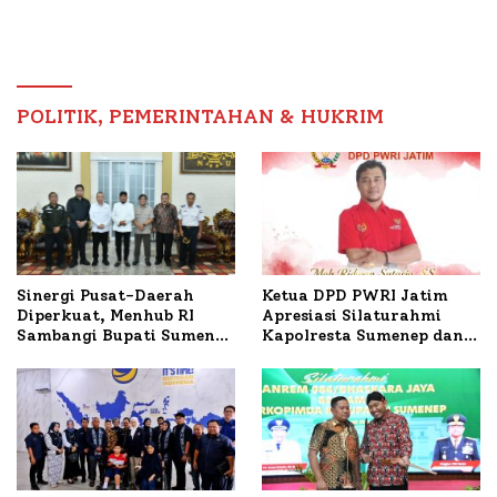
Sumenep Tinjau Langsung
Tertinggi 5,08 Persen
Budidaya Lele dan Ayam
Petelur di Desa Bataal
Timur
POLITIK, PEMERINTAHAN & HUKRIM
Ketua DPD PWRI Jatim
Sinergi Pusat-Daerah
Apresiasi Silaturahmi
Diperkuat, Menhub RI
Kapolresta Sumenep dan
Sambangi Bupati Sumenep
PWRI, Sebut Kemitraan
Bahas Penanganan KM
Ideal Polri-Pers
Mutiara Sentosa II