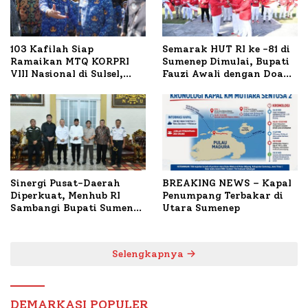
103 Kafilah Siap
Semarak HUT RI ke -81 di
Ramaikan MTQ KORPRI
Sumenep Dimulai, Bupati
VIII Nasional di Sulsel,
Fauzi Awali dengan Doa
1.024 Peserta Terdaftar
untuk Korban Kapal
Terbakar
Sinergi Pusat-Daerah
BREAKING NEWS – Kapal
Diperkuat, Menhub RI
Penumpang Terbakar di
Sambangi Bupati Sumenep
Utara Sumenep
Bahas Penanganan KM
Mutiara Sentosa II
Selengkapnya
DEMARKASI POPULER