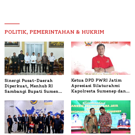
Sumenep Tinjau Langsung
Tertinggi 5,08 Persen
Budidaya Lele dan Ayam
Petelur di Desa Bataal
Timur
POLITIK, PEMERINTAHAN & HUKRIM
Ketua DPD PWRI Jatim
Sinergi Pusat-Daerah
Apresiasi Silaturahmi
Diperkuat, Menhub RI
Kapolresta Sumenep dan
Sambangi Bupati Sumenep
PWRI, Sebut Kemitraan
Bahas Penanganan KM
Ideal Polri-Pers
Mutiara Sentosa II