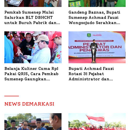
Pemkab Sumenep Mulai
Gandeng Baznas, Bupati
Salurkan BLT DBHCHT
Sumenep Achmad Fauzi
untuk Buruh Pabrik dan
Wongsojudo Serahkan
Tani Tembakau
Bantuan Bedah RTLH di
Dua Kecamatan
Belanja Kuliner Cuma Rp1
Bupati Achmad Fauzi
Pakai QRIS, Cara Pemkab
Rotasi 31 Pejabat
Sumenep Gaungkan
Administrator dan
Transaksi Digital
Pengawas, Tekankan
Pelayanan dan Reformasi
Birokrasi
NEWS DEMARKASI