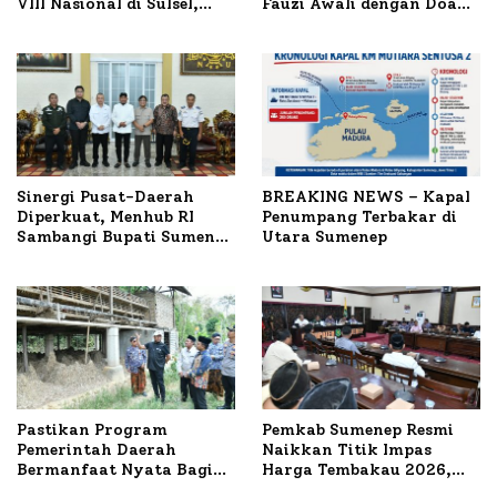
VIII Nasional di Sulsel,
Fauzi Awali dengan Doa
1.024 Peserta Terdaftar
untuk Korban Kapal
Terbakar
Sinergi Pusat-Daerah
BREAKING NEWS – Kapal
Diperkuat, Menhub RI
Penumpang Terbakar di
Sambangi Bupati Sumenep
Utara Sumenep
Bahas Penanganan KM
Mutiara Sentosa II
Pastikan Program
Pemkab Sumenep Resmi
Pemerintah Daerah
Naikkan Titik Impas
Bermanfaat Nyata Bagi
Harga Tembakau 2026,
Masyarakat, Bupati
Tembakau Sawah Naik