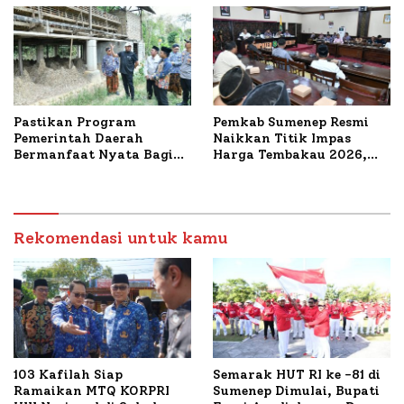
Pastikan Program
Pemkab Sumenep Resmi
Pemerintah Daerah
Naikkan Titik Impas
Bermanfaat Nyata Bagi
Harga Tembakau 2026,
Masyarakat, Bupati
Tembakau Sawah Naik
Sumenep Tinjau Langsung
Tertinggi 5,08 Persen
Budidaya Lele dan Ayam
Petelur di Desa Bataal
Timur
Rekomendasi untuk kamu
103 Kafilah Siap
Semarak HUT RI ke -81 di
Ramaikan MTQ KORPRI
Sumenep Dimulai, Bupati