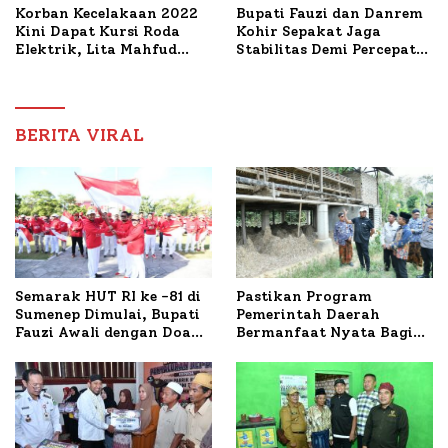
Korban Kecelakaan 2022
Bupati Fauzi dan Danrem
Kini Dapat Kursi Roda
Kohir Sepakat Jaga
Elektrik, Lita Mahfud
Stabilitas Demi Percepat
Arifin Komitmen
Pembangunan Sumenep
Dampingi Pengobatan
Nabil
BERITA VIRAL
Semarak HUT RI ke -81 di
Pastikan Program
Sumenep Dimulai, Bupati
Pemerintah Daerah
Fauzi Awali dengan Doa
Bermanfaat Nyata Bagi
untuk Korban Kapal
Masyarakat, Bupati
Terbakar
Sumenep Tinjau Langsung
Budidaya Lele dan Ayam
Petelur di Desa Bataal
Timur