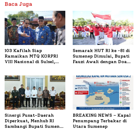
Baca Juga
103 Kafilah Siap
Semarak HUT RI ke -81 di
Ramaikan MTQ KORPRI
Sumenep Dimulai, Bupati
VIII Nasional di Sulsel,
Fauzi Awali dengan Doa
1.024 Peserta Terdaftar
untuk Korban Kapal
Terbakar
Sinergi Pusat-Daerah
BREAKING NEWS – Kapal
Diperkuat, Menhub RI
Penumpang Terbakar di
Sambangi Bupati Sumenep
Utara Sumenep
Bahas Penanganan KM
Mutiara Sentosa II