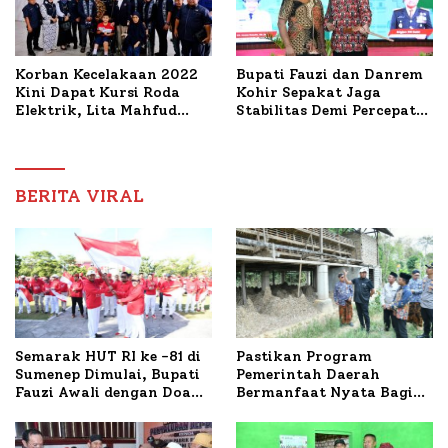
Korban Kecelakaan 2022
Bupati Fauzi dan Danrem
Kini Dapat Kursi Roda
Kohir Sepakat Jaga
Elektrik, Lita Mahfud
Stabilitas Demi Percepat
Arifin Komitmen
Pembangunan Sumenep
Dampingi Pengobatan
Nabil
BERITA VIRAL
Semarak HUT RI ke -81 di
Pastikan Program
Sumenep Dimulai, Bupati
Pemerintah Daerah
Fauzi Awali dengan Doa
Bermanfaat Nyata Bagi
untuk Korban Kapal
Masyarakat, Bupati
Terbakar
Sumenep Tinjau Langsung
Budidaya Lele dan Ayam