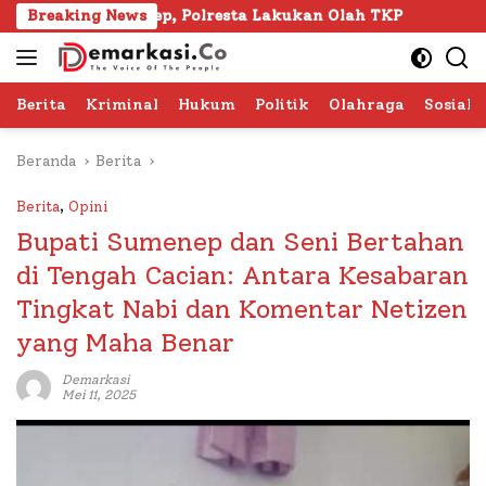
Langsung
nep, Polresta Lakukan Olah TKP
Breaking News
103 Kafilah Siap Ra
ke
konten
Berita
Kriminal
Hukum
Politik
Olahraga
Sosial 
Beranda
Berita
Berita
,
Opini
Bupati Sumenep dan Seni Bertahan
di Tengah Cacian: Antara Kesabaran
Tingkat Nabi dan Komentar Netizen
yang Maha Benar
Demarkasi
Mei 11, 2025