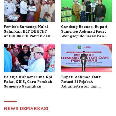
Petelur di Desa Bataal
Timur
Pemkab Sumenep Mulai
Gandeng Baznas, Bupati
Salurkan BLT DBHCHT
Sumenep Achmad Fauzi
untuk Buruh Pabrik dan
Wongsojudo Serahkan
Tani Tembakau
Bantuan Bedah RTLH di
Dua Kecamatan
Belanja Kuliner Cuma Rp1
Bupati Achmad Fauzi
Pakai QRIS, Cara Pemkab
Rotasi 31 Pejabat
Sumenep Gaungkan
Administrator dan
Transaksi Digital
Pengawas, Tekankan
Pelayanan dan Reformasi
Birokrasi
NEWS DEMARKASI