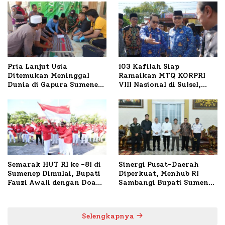
Pria Lanjut Usia
103 Kafilah Siap
Ditemukan Meninggal
Ramaikan MTQ KORPRI
Dunia di Gapura Sumenep,
VIII Nasional di Sulsel,
Polresta Lakukan Olah
1.024 Peserta Terdaftar
TKP
Semarak HUT RI ke -81 di
Sinergi Pusat-Daerah
Sumenep Dimulai, Bupati
Diperkuat, Menhub RI
Fauzi Awali dengan Doa
Sambangi Bupati Sumenep
untuk Korban Kapal
Bahas Penanganan KM
Terbakar
Mutiara Sentosa II
Selengkapnya