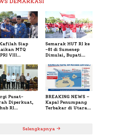
WS DEMARKASI
Reformasi Birokrasi
Kafilah Siap
Semarak HUT RI ke
aikan MTQ
-81 di Sumenep
PRI VIII
Dimulai, Bupati
onal di Sulsel,
Fauzi Awali dengan
4 Peserta
Doa untuk Korban
daftar
Kapal Terbakar
rgi Pusat-
BREAKING NEWS –
rah Diperkuat,
Kapal Penumpang
hub RI
Terbakar di Utara
bangi Bupati
Sumenep
enep Bahas
anganan KM
Selengkapnya
ara Sentosa II