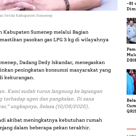
-81
Dim
Fau
ian Setda Kabupaten Sumenep
Doa
Kap
h Kabupaten Sumenep melalui Bagian
mastikan pasokan gas LPG 3 kg di wilayahnya
Pem
Mul
DBH
umenep, Dadang Dedy Iskandar, menegaskan
Bur
lainkan peningkatan konsumsi masyarakat yang
Tan
di kekurangan.
aan. Kami sudah turun langsung ke lapangan
 terhadap agen dan pangkalan. Di sana
Bela
Cum
ncar,” ungkapnya, Selasa (10/06/2025).
QRI
Sum
jadi akibat meningkatnya kebutuhan rumah
Tran
anjang dalam beberapa pekan terakhir.