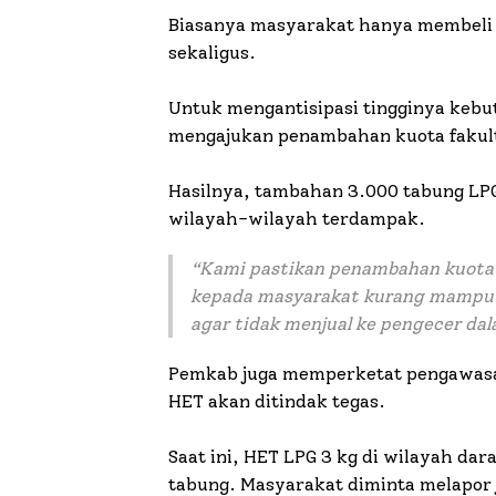
Biasanya masyarakat hanya membeli 
sekaligus.
Untuk mengantisipasi tingginya keb
mengajukan penambahan kuota fakult
Hasilnya, tambahan 3.000 tabung LPG 
wilayah-wilayah terdampak.
“Kami pastikan penambahan kuota i
kepada masyarakat kurang mampu.
agar tidak menjual ke pengecer dal
Pemkab juga memperketat pengawasan 
HET akan ditindak tegas.
Saat ini, HET LPG 3 kg di wilayah da
tabung. Masyarakat diminta melapor 