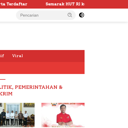
k HUT RI ke -81 di Sumenep Dimulai, Bupati Fauzi Awali d
if
Viral
LITIK, PEMERINTAHAN &
KRIM