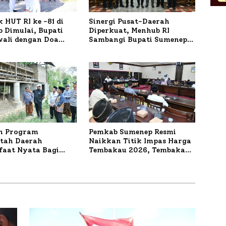
 HUT RI ke -81 di
Sinergi Pusat-Daerah
 Dimulai, Bupati
Diperkuat, Menhub RI
wali dengan Doa
Sambangi Bupati Sumenep
orban Kapal
Bahas Penanganan KM
r
Mutiara Sentosa II
n Program
Pemkab Sumenep Resmi
tah Daerah
Naikkan Titik Impas Harga
aat Nyata Bagi
Tembakau 2026, Tembakau
kat, Bupati
Sawah Naik Tertinggi 5,08
 Tinjau Langsung
Persen
a Lele dan Ayam
 di Desa Bataal Timur