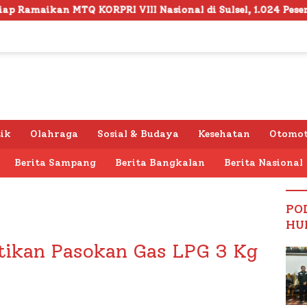
I Nasional di Sulsel, 1.024 Peserta Terdaftar
Semara
tik
Olahraga
Sosial & Budaya
Kesehatan
Otomot
Berita Sampang
Berita Bangkalan
Berita Nasional
PO
HU
ikan Pasokan Gas LPG 3 Kg