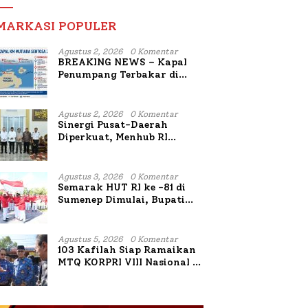
MARKASI POPULER
Agustus 2, 2026
0 Komentar
BREAKING NEWS – Kapal
Penumpang Terbakar di
Utara Sumenep
Agustus 2, 2026
0 Komentar
Sinergi Pusat-Daerah
Diperkuat, Menhub RI
Sambangi Bupati Sumenep
Bahas Penanganan KM
Mutiara Sentosa II
Agustus 3, 2026
0 Komentar
Semarak HUT RI ke -81 di
Sumenep Dimulai, Bupati
Fauzi Awali dengan Doa
untuk Korban Kapal
Terbakar
Agustus 5, 2026
0 Komentar
103 Kafilah Siap Ramaikan
MTQ KORPRI VIII Nasional di
Sulsel, 1.024 Peserta
Terdaftar