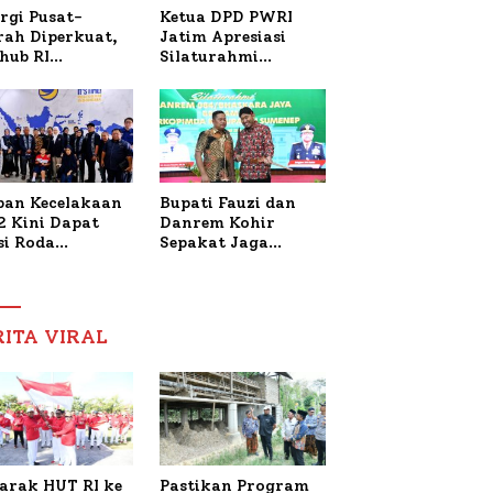
Ketua DPD PWRI
rgi Pusat-
Jatim Apresiasi
rah Diperkuat,
Silaturahmi
hub RI
Kapolresta Sumenep
bangi Bupati
dan PWRI, Sebut
enep Bahas
Kemitraan Ideal
anganan KM
Polri-Pers
ara Sentosa II
ban Kecelakaan
Bupati Fauzi dan
2 Kini Dapat
Danrem Kohir
si Roda
Sepakat Jaga
trik, Lita
Stabilitas Demi
fud Arifin
Percepat
itmen
Pembangunan
pingi
Sumenep
RITA VIRAL
gobatan Nabil
arak HUT RI ke
Pastikan Program