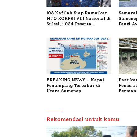
103 Kafilah Siap Ramaikan
Semarak
MTQ KORPRI VIII Nasional di
Sumenep
Sulsel, 1.024 Peserta
Fauzi A
Terdaftar
untuk K
Terbaka
BREAKING NEWS – Kapal
Pastika
Penumpang Terbakar di
Pemerin
Utara Sumenep
Bermanf
Masyara
Sumenep
Budiday
Petelur
Rekomendasi untuk kamu