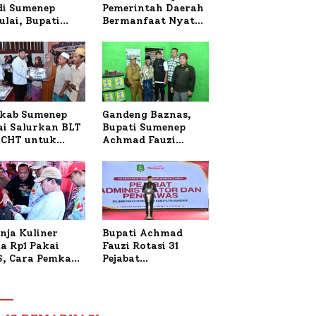
 di Sumenep
Pemerintah Daerah
ulai, Bupati
Bermanfaat Nyata
zi Awali dengan
Bagi Masyarakat,
 untuk Korban
Bupati Sumenep
al Terbakar
Tinjau Langsung
Budidaya Lele dan
Ayam Petelur di
Desa Bataal Timur
kab Sumenep
Gandeng Baznas,
ai Salurkan BLT
Bupati Sumenep
CHT untuk
Achmad Fauzi
uh Pabrik dan
Wongsojudo
i Tembakau
Serahkan Bantuan
Bedah RTLH di Dua
Kecamatan
nja Kuliner
Bupati Achmad
a Rp1 Pakai
Fauzi Rotasi 31
S, Cara Pemkab
Pejabat
enep Gaungkan
Administrator dan
saksi Digital
Pengawas,
Tekankan
Pelayanan dan