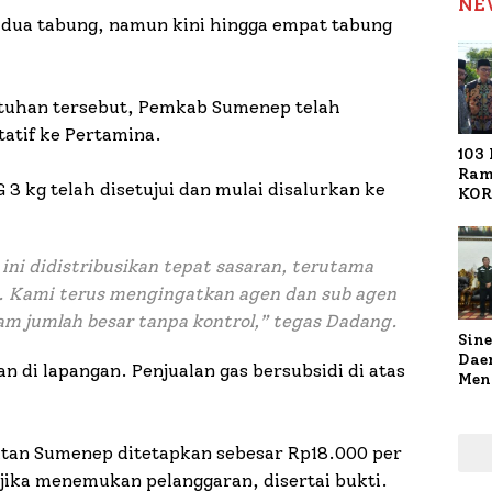
NE
dua tabung, namun kini hingga empat tabung
utuhan tersebut, Pemkab Sumenep telah
atif ke Pertamina.
103 
Ram
3 kg telah disetujui dan mulai disalurkan ke
KOR
Nasi
1.02
Ter
ni didistribusikan tepat sasaran, terutama
 Kami terus mengingatkan agen dan sub agen
am jumlah besar tanpa kontrol,” tegas Dadang.
Sine
Dae
di lapangan. Penjualan gas bersubsidi di atas
Men
Sam
Sum
Pen
ratan Sumenep ditetapkan sebesar Rp18.000 per
Muti
jika menemukan pelanggaran, disertai bukti.