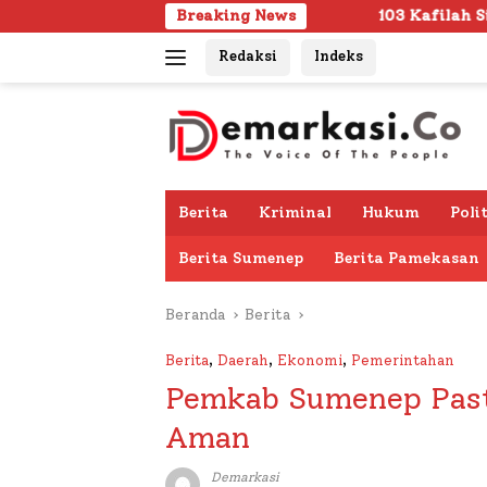
Langsung
103 Kafilah Siap Ramaikan MTQ KORPRI VII
Breaking News
ke
Redaksi
Indeks
konten
Berita
Kriminal
Hukum
Poli
Berita Sumenep
Berita Pamekasan
Beranda
Berita
Berita
,
Daerah
,
Ekonomi
,
Pemerintahan
Pemkab Sumenep Past
Aman
Demarkasi