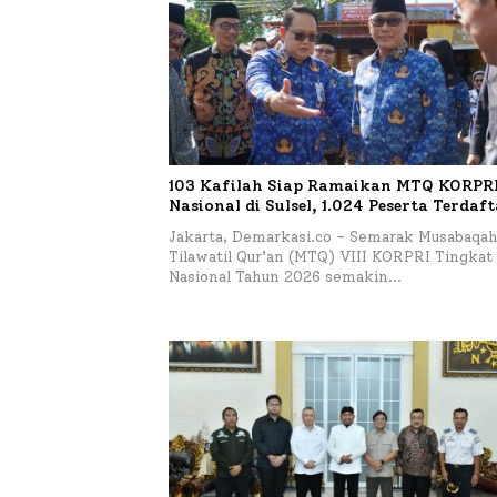
103 Kafilah Siap Ramaikan MTQ KORPRI 
Nasional di Sulsel, 1.024 Peserta Terdaf
Jakarta, Demarkasi.co – Semarak Musabaqa
Tilawatil Qur’an (MTQ) VIII KORPRI Tingkat
Nasional Tahun 2026 semakin…