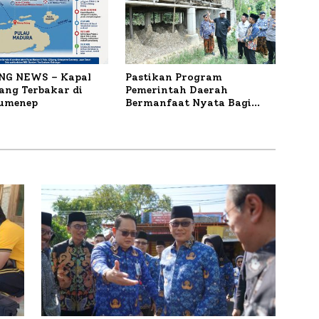
NG NEWS – Kapal
Pastikan Program
ng Terbakar di
Pemerintah Daerah
Sumenep
Bermanfaat Nyata Bagi
Masyarakat, Bupati
Sumenep Tinjau Langsung
Budidaya Lele dan Ayam
Petelur di Desa Bataal Timur