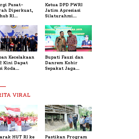
Ketua DPD PWRI
rgi Pusat-
Jatim Apresiasi
rah Diperkuat,
Silaturahmi
hub RI
Kapolresta Sumenep
bangi Bupati
dan PWRI, Sebut
enep Bahas
Kemitraan Ideal
anganan KM
Polri-Pers
ara Sentosa II
ban Kecelakaan
Bupati Fauzi dan
2 Kini Dapat
Danrem Kohir
si Roda
Sepakat Jaga
trik, Lita
Stabilitas Demi
fud Arifin
Percepat
itmen
Pembangunan
pingi
Sumenep
RITA VIRAL
gobatan Nabil
arak HUT RI ke
Pastikan Program