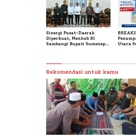
Sinergi Pusat-Daerah
BREAKI
Diperkuat, Menhub RI
Penumpa
Sambangi Bupati Sumenep
Utara 
Bahas Penanganan KM
Mutiara Sentosa II
Rekomendasi untuk kamu