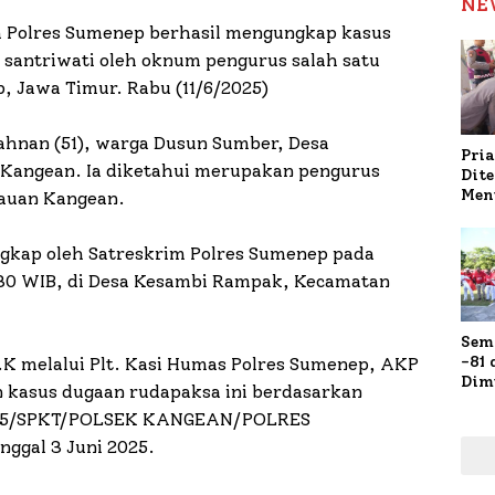
NE
m Polres Sumenep berhasil mengungkap kasus
santriwati oleh oknum pengurus salah satu
, Jawa Timur. Rabu (11/6/2025)
ahnan (51), warga Dusun Sumber, Desa
Pria
 Kangean. Ia diketahui merupakan pengurus
Dit
Men
lauan Kangean.
Gap
Pol
ngkap oleh Satreskrim Polres Sumenep pada
Ola
3.30 WIB, di Desa Kesambi Rampak, Kecamatan
Sem
-81
K melalui Plt. Kasi Humas Polres Sumenep, AKP
Dim
 kasus dugaan rudapaksa ini berdasarkan
Fau
/2025/SPKT/POLSEK KANGEAN/POLRES
Doa
Kap
gal 3 Juni 2025.