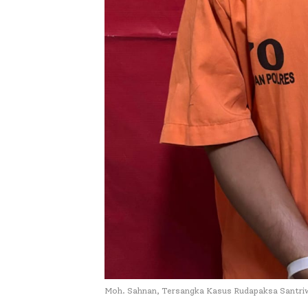
Moh. Sahnan, Tersangka Kasus Rudapaksa Santriw