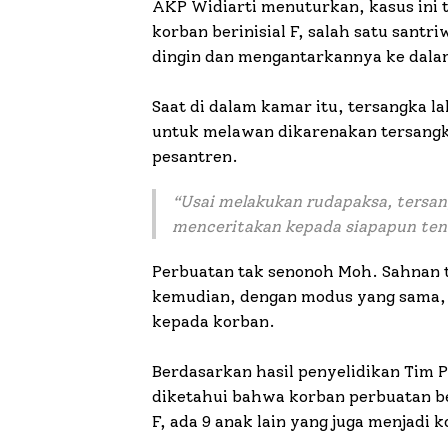
AKP Widiarti menuturkan, kasus ini te
korban berinisial F, salah satu santr
dingin dan mengantarkannya ke dala
Saat di dalam kamar itu, tersangka la
untuk melawan dikarenakan tersangk
pesantren.
“Usai melakukan rudapaksa, tersan
menceritakan kepada siapapun tent
Perbuatan tak senonoh Moh. Sahnan te
kemudian, dengan modus yang sama,
kepada korban.
Berdasarkan hasil penyelidikan Tim
diketahui bahwa korban perbuatan be
F, ada 9 anak lain yang juga menjadi 