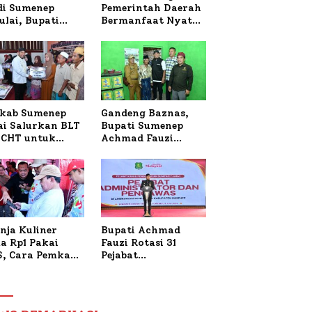
 di Sumenep
Pemerintah Daerah
ulai, Bupati
Bermanfaat Nyata
zi Awali dengan
Bagi Masyarakat,
 untuk Korban
Bupati Sumenep
al Terbakar
Tinjau Langsung
Budidaya Lele dan
Ayam Petelur di
Desa Bataal Timur
kab Sumenep
Gandeng Baznas,
ai Salurkan BLT
Bupati Sumenep
CHT untuk
Achmad Fauzi
uh Pabrik dan
Wongsojudo
i Tembakau
Serahkan Bantuan
Bedah RTLH di Dua
Kecamatan
nja Kuliner
Bupati Achmad
a Rp1 Pakai
Fauzi Rotasi 31
S, Cara Pemkab
Pejabat
enep Gaungkan
Administrator dan
saksi Digital
Pengawas,
Tekankan
Pelayanan dan