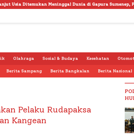
inggal Dunia di Gapura Sumenep, Polresta Lakukan Olah TK
tik
Olahraga
Sosial & Budaya
Kesehatan
Otomot
Berita Sampang
Berita Bangkalan
Berita Nasional
PO
HU
kan Pelaku Rudapaksa
uan Kangean