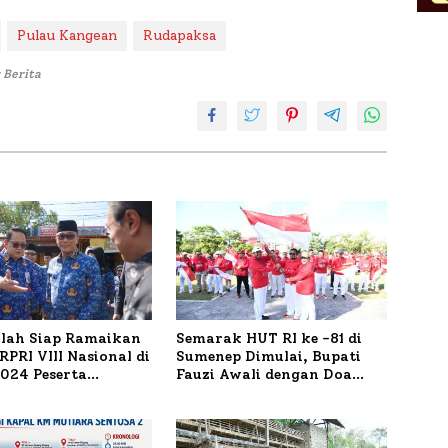
Pulau Kangean
Rudapaksa
 Berita
ilah Siap Ramaikan
Semarak HUT RI ke -81 di
PRI VIII Nasional di
Sumenep Dimulai, Bupati
1.024 Peserta
Fauzi Awali dengan Doa
ar
untuk Korban Kapal
Terbakar