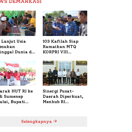
WS DEMARKASI
Reformasi Birokrasi
 Lanjut Usia
103 Kafilah Siap
emukan
Ramaikan MTQ
inggal Dunia di
KORPRI VIII
ura Sumenep,
Nasional di Sulsel,
resta Lakukan
1.024 Peserta
h TKP
Terdaftar
arak HUT RI ke
Sinergi Pusat-
 di Sumenep
Daerah Diperkuat,
ulai, Bupati
Menhub RI
zi Awali dengan
Sambangi Bupati
 untuk Korban
Sumenep Bahas
al Terbakar
Penanganan KM
Selengkapnya
Mutiara Sentosa II