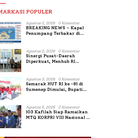
MARKASI POPULER
Agustus 2, 2026
0 Komentar
BREAKING NEWS – Kapal
Penumpang Terbakar di
Utara Sumenep
Agustus 2, 2026
0 Komentar
Sinergi Pusat-Daerah
Diperkuat, Menhub RI
Sambangi Bupati Sumenep
Bahas Penanganan KM
Mutiara Sentosa II
Agustus 3, 2026
0 Komentar
Semarak HUT RI ke -81 di
Sumenep Dimulai, Bupati
Fauzi Awali dengan Doa
untuk Korban Kapal
Terbakar
Agustus 5, 2026
0 Komentar
103 Kafilah Siap Ramaikan
MTQ KORPRI VIII Nasional di
Sulsel, 1.024 Peserta
Terdaftar