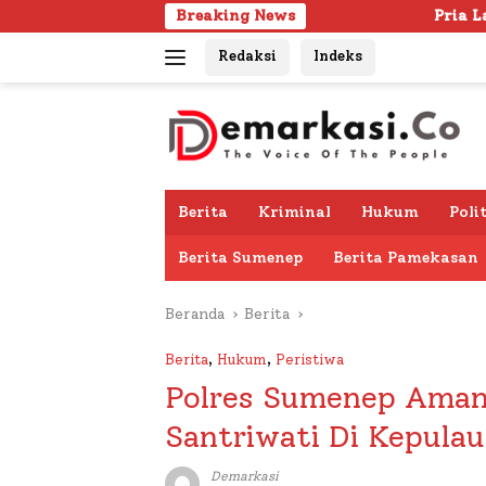
Langsung
Breaking News
Pria Lanjut Usia Ditemukan Men
ke
Redaksi
Indeks
konten
Berita
Kriminal
Hukum
Poli
Berita Sumenep
Berita Pamekasan
Beranda
Berita
Berita
,
Hukum
,
Peristiwa
Polres Sumenep Aman
Santriwati Di Kepula
Demarkasi