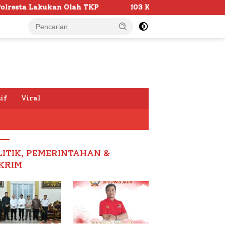
P
103 Kafilah Siap Ramaikan MTQ KORPRI VIII Nasional
if
Viral
LITIK, PEMERINTAHAN &
KRIM