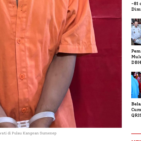
-81
Dim
Fau
Doa
Kap
Pem
Mul
DBH
Bur
Tan
Bela
Cum
QRI
Sum
Tran
ati di Pulau Kangean Sumenep