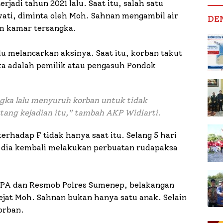
rjadi tahun 2021 lalu. Saat itu, salah satu
iwati, diminta oleh Moh. Sahnan mengambil air
DE
m kamar tersangka.
lu melancarkan aksinya. Saat itu, korban takut
a adalah pemilik atau pengasuh Pondok
gka lalu menyuruh korban untuk tidak
ang kejadian itu,” tambah AKP Widiarti.
rhadap F tidak hanya saat itu. Selang 5 hari
 dia kembali melakukan perbuatan rudapaksa
 PPA dan Resmob Polres Sumenep, belakangan
jat Moh. Sahnan bukan hanya satu anak. Selain
korban.