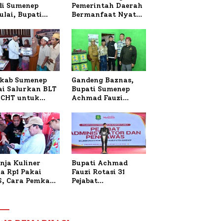
 di Sumenep
Pemerintah Daerah
ulai, Bupati
Bermanfaat Nyata
zi Awali dengan
Bagi Masyarakat,
 untuk Korban
Bupati Sumenep
al Terbakar
Tinjau Langsung
Budidaya Lele dan
Ayam Petelur di
Desa Bataal Timur
kab Sumenep
Gandeng Baznas,
ai Salurkan BLT
Bupati Sumenep
CHT untuk
Achmad Fauzi
uh Pabrik dan
Wongsojudo
i Tembakau
Serahkan Bantuan
Bedah RTLH di Dua
Kecamatan
nja Kuliner
Bupati Achmad
a Rp1 Pakai
Fauzi Rotasi 31
S, Cara Pemkab
Pejabat
enep Gaungkan
Administrator dan
saksi Digital
Pengawas,
Tekankan
Pelayanan dan