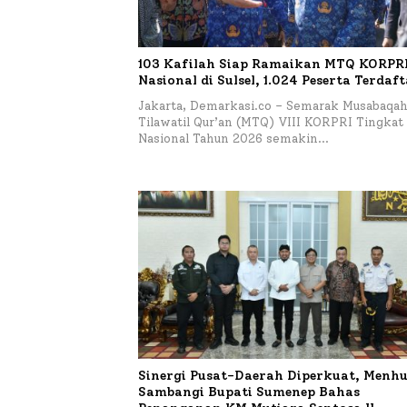
103 Kafilah Siap Ramaikan MTQ KORPRI 
Nasional di Sulsel, 1.024 Peserta Terdaf
Jakarta, Demarkasi.co – Semarak Musabaqa
Tilawatil Qur’an (MTQ) VIII KORPRI Tingkat
Nasional Tahun 2026 semakin…
Sinergi Pusat-Daerah Diperkuat, Menhu
Sambangi Bupati Sumenep Bahas