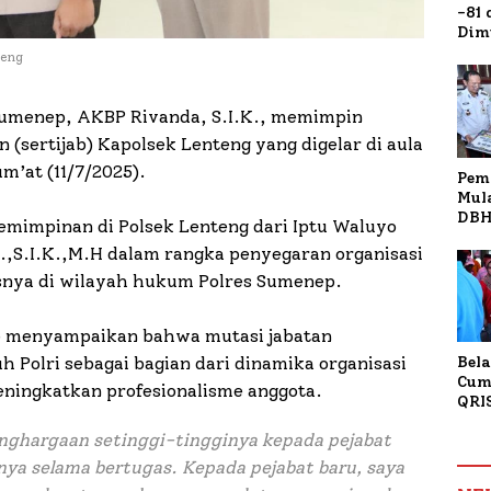
-81
Dim
Fau
teng
Doa
Kap
Sumenep, AKBP Rivanda, S.I.K., memimpin
 (sertijab) Kapolsek Lenteng yang digelar di aula
m’at (11/7/2025).
Pem
Mul
DBH
emimpinan di Polsek Lenteng dari Iptu Waluyo
Bur
.,S.I.K.,M.H dalam rangka penyegaran organisasi
Tan
usnya di wilayah hukum Polres Sumenep.
 menyampaikan bahwa mutasi jabatan
 Polri sebagai bagian dari dinamika organisasi
Bela
Cum
ningkatkan profesionalisme anggota.
QRI
Sum
nghargaan setinggi-tingginya kepada pejabat
Tran
nya selama bertugas. Kepada pejabat baru, saya