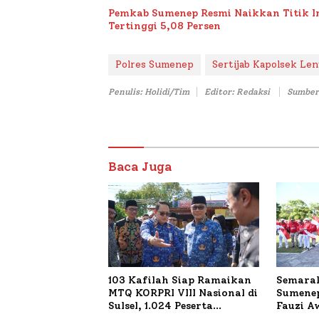
Pemkab Sumenep Resmi Naikkan Titik 
Tertinggi 5,08 Persen
Polres Sumenep
Sertijab Kapolsek Le
Penulis: Holidi/Tim
Editor: Redaksi
Sumber
Baca Juga
103 Kafilah Siap Ramaikan
Semarak
MTQ KORPRI VIII Nasional di
Sumenep
Sulsel, 1.024 Peserta
Fauzi A
Terdaftar
untuk K