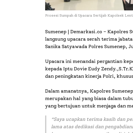
Prosesi Sumpah di Upacara Sertijab Kapolsek Len
Sumenep | Demarkasi.co – Kapolres 
langsung upacara serah terima jabatan
Sanika Satyawada Polres Sumenep, Ju
Upacara ini menandai pergantian kep
kepada Iptu Dovie Eudy Zendy.,S.Tr.K
dan peningkatan kinerja Polri, khus
Dalam amanatnya, Kapolres Sumenep
merupakan hal yang biasa dalam tubuh
yang bertujuan untuk menjaga dan me
“Saya ucapkan terima kasih dan pe
lama atas dedikasi dan pengabdian