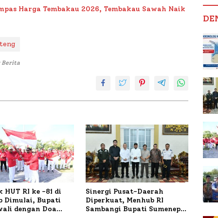
Impas Harga Tembakau 2026, Tembakau Sawah Naik
DE
nteng
 Berita
 HUT RI ke -81 di
Sinergi Pusat-Daerah
 Dimulai, Bupati
Diperkuat, Menhub RI
wali dengan Doa
Sambangi Bupati Sumenep
orban Kapal
Bahas Penanganan KM