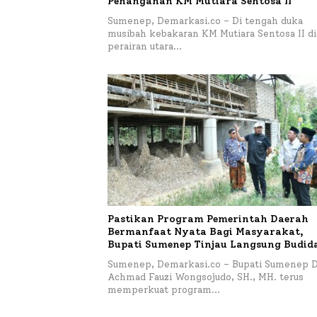
Penanganan KM Mutiara Sentosa II
Sumenep, Demarkasi.co – Di tengah duka
musibah kebakaran KM Mutiara Sentosa II di
perairan utara…
Pastikan Program Pemerintah Daerah
Bermanfaat Nyata Bagi Masyarakat,
Bupati Sumenep Tinjau Langsung Budid
Lele dan Ayam Petelur di Desa Bataal T
Sumenep, Demarkasi.co – Bupati Sumenep D
Achmad Fauzi Wongsojudo, SH., MH. terus
memperkuat program…