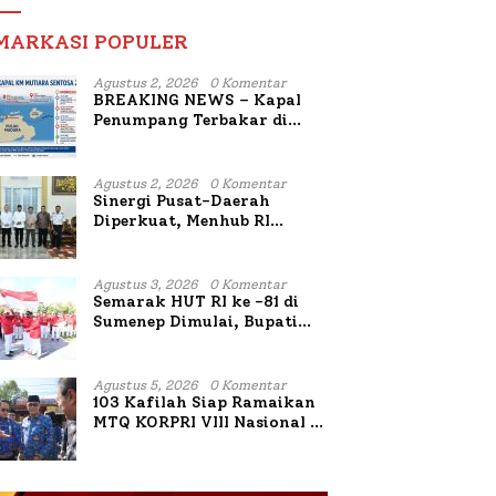
MARKASI POPULER
Agustus 2, 2026
0 Komentar
BREAKING NEWS – Kapal
Penumpang Terbakar di
Utara Sumenep
Agustus 2, 2026
0 Komentar
Sinergi Pusat-Daerah
Diperkuat, Menhub RI
Sambangi Bupati Sumenep
Bahas Penanganan KM
Mutiara Sentosa II
Agustus 3, 2026
0 Komentar
Semarak HUT RI ke -81 di
Sumenep Dimulai, Bupati
Fauzi Awali dengan Doa
untuk Korban Kapal
Terbakar
Agustus 5, 2026
0 Komentar
103 Kafilah Siap Ramaikan
MTQ KORPRI VIII Nasional di
Sulsel, 1.024 Peserta
Terdaftar