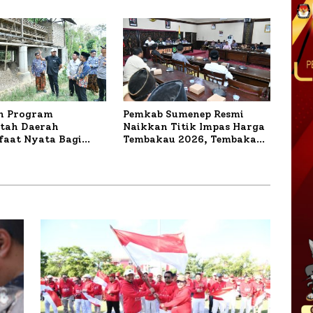
r
Mutiara Sentosa II
n Program
Pemkab Sumenep Resmi
tah Daerah
Naikkan Titik Impas Harga
aat Nyata Bagi
Tembakau 2026, Tembakau
kat, Bupati
Sawah Naik Tertinggi 5,08
 Tinjau Langsung
Persen
a Lele dan Ayam
 di Desa Bataal Timur