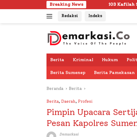
Langsung
Breaking News
103 Kafilah Siap Ramaikan MTQ KORPR
ke
Redaksi
Indeks
konten
Berita
Kriminal
Hukum
Poli
Berita Sumenep
Berita Pamekasan
Beranda
Berita
Berita
,
Daerah
,
Profesi
Pimpin Upacara Sertij
Pesan Kapolres Sume
Demarkasi