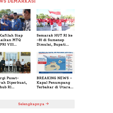
WS DEMARKASI
Reformasi Birokrasi
Kafilah Siap
Semarak HUT RI ke
aikan MTQ
-81 di Sumenep
PRI VIII
Dimulai, Bupati
onal di Sulsel,
Fauzi Awali dengan
4 Peserta
Doa untuk Korban
daftar
Kapal Terbakar
rgi Pusat-
BREAKING NEWS –
rah Diperkuat,
Kapal Penumpang
hub RI
Terbakar di Utara
bangi Bupati
Sumenep
enep Bahas
anganan KM
Selengkapnya
ara Sentosa II