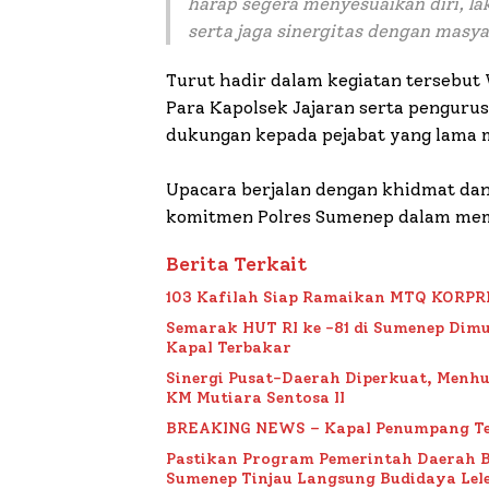
harap segera menyesuaikan diri, l
serta jaga sinergitas dengan masya
Turut hadir dalam kegiatan tersebut
Para Kapolsek Jajaran serta pengur
dukungan kepada pejabat yang lama 
Upacara berjalan dengan khidmat dan
komitmen Polres Sumenep dalam mem
Berita Terkait
103 Kafilah Siap Ramaikan MTQ KORPRI VI
Semarak HUT RI ke -81 di Sumenep Dimu
Kapal Terbakar
Sinergi Pusat-Daerah Diperkuat, Menh
KM Mutiara Sentosa II
BREAKING NEWS – Kapal Penumpang Te
Pastikan Program Pemerintah Daerah 
Sumenep Tinjau Langsung Budidaya Lele