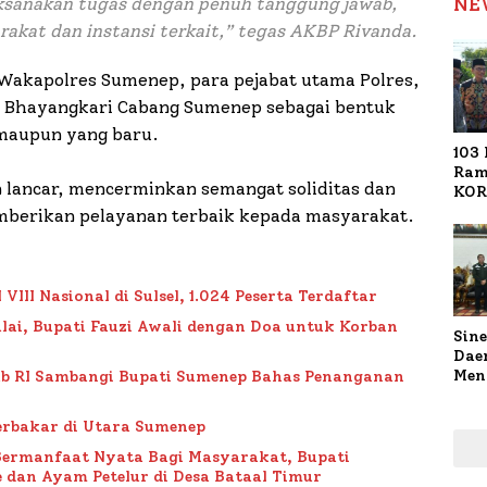
NE
aksanakan tugas dengan penuh tanggung jawab,
rakat dan instansi terkait,” tegas AKBP Rivanda.
 Wakapolres Sumenep, para pejabat utama Polres,
us Bhayangkari Cabang Sumenep sebagai bentuk
maupun yang baru.
103 
Ram
 lancar, mencerminkan semangat soliditas dan
KOR
Nasi
berikan pelayanan terbaik kepada masyarakat.
1.02
Ter
II Nasional di Sulsel, 1.024 Peserta Terdaftar
lai, Bupati Fauzi Awali dengan Doa untuk Korban
Sine
Dae
Men
ub RI Sambangi Bupati Sumenep Bahas Penanganan
Sam
Sum
rbakar di Utara Sumenep
Pen
Muti
Bermanfaat Nyata Bagi Masyarakat, Bupati
 dan Ayam Petelur di Desa Bataal Timur