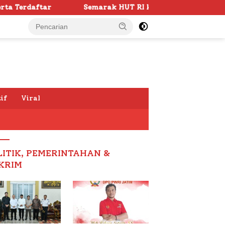
emarak HUT RI ke -81 di Sumenep Dimulai, Bupati Fauzi Awa
if
Viral
LITIK, PEMERINTAHAN &
KRIM