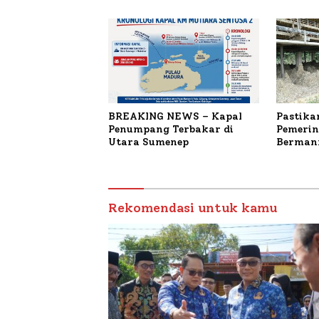
Terbaka
BREAKING NEWS – Kapal
Pastika
Penumpang Terbakar di
Pemerin
Utara Sumenep
Bermanf
Masyara
Sumenep
Budiday
Petelur
Rekomendasi untuk kamu