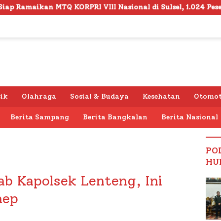
I VIII Nasional di Sulsel, 1.024 Peserta Terdaftar
S
tik
Olahraga
Sosial & Budaya
Kesehatan
Otomot
Berita Sampang
Berita Bangkalan
Berita Nasional
PO
HU
ab Kapolsek Lenteng, Ini
nep