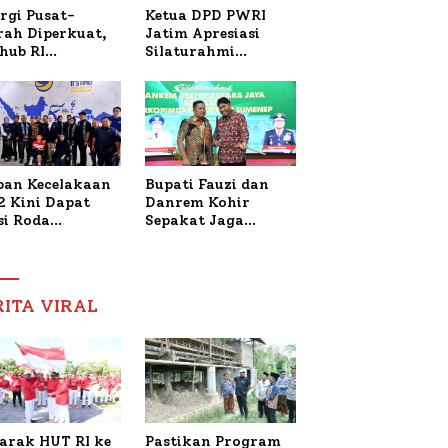
Ketua DPD PWRI
rgi Pusat-
Jatim Apresiasi
rah Diperkuat,
Silaturahmi
hub RI
Kapolresta Sumenep
bangi Bupati
dan PWRI, Sebut
enep Bahas
Kemitraan Ideal
anganan KM
Polri-Pers
ara Sentosa II
ban Kecelakaan
Bupati Fauzi dan
2 Kini Dapat
Danrem Kohir
si Roda
Sepakat Jaga
trik, Lita
Stabilitas Demi
fud Arifin
Percepat
itmen
Pembangunan
pingi
Sumenep
RITA VIRAL
gobatan Nabil
arak HUT RI ke
Pastikan Program