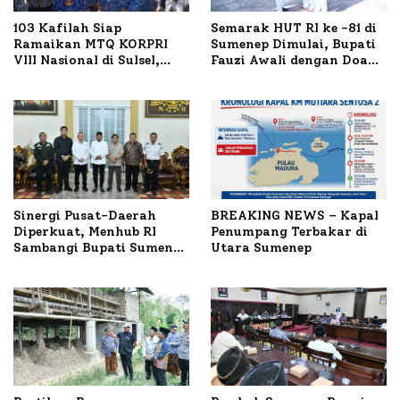
103 Kafilah Siap
Semarak HUT RI ke -81 di
Ramaikan MTQ KORPRI
Sumenep Dimulai, Bupati
VIII Nasional di Sulsel,
Fauzi Awali dengan Doa
1.024 Peserta Terdaftar
untuk Korban Kapal
Terbakar
Sinergi Pusat-Daerah
BREAKING NEWS – Kapal
Diperkuat, Menhub RI
Penumpang Terbakar di
Sambangi Bupati Sumenep
Utara Sumenep
Bahas Penanganan KM
Mutiara Sentosa II