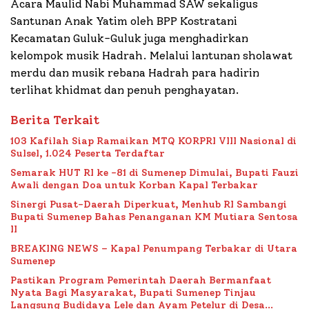
Acara Maulid Nabi Muhammad SAW sekaligus
Santunan Anak Yatim oleh BPP Kostratani
Kecamatan Guluk-Guluk juga menghadirkan
kelompok musik Hadrah. Melalui lantunan sholawat
merdu dan musik rebana Hadrah para hadirin
terlihat khidmat dan penuh penghayatan.
Berita Terkait
103 Kafilah Siap Ramaikan MTQ KORPRI VIII Nasional di
Sulsel, 1.024 Peserta Terdaftar
Semarak HUT RI ke -81 di Sumenep Dimulai, Bupati Fauzi
Awali dengan Doa untuk Korban Kapal Terbakar
Sinergi Pusat-Daerah Diperkuat, Menhub RI Sambangi
Bupati Sumenep Bahas Penanganan KM Mutiara Sentosa
II
BREAKING NEWS – Kapal Penumpang Terbakar di Utara
Sumenep
Pastikan Program Pemerintah Daerah Bermanfaat
Nyata Bagi Masyarakat, Bupati Sumenep Tinjau
Langsung Budidaya Lele dan Ayam Petelur di Desa