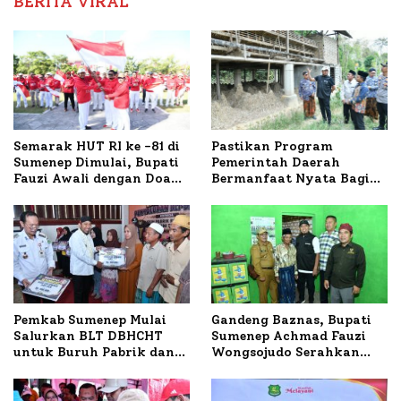
BERITA VIRAL
Semarak HUT RI ke -81 di
Pastikan Program
Sumenep Dimulai, Bupati
Pemerintah Daerah
Fauzi Awali dengan Doa
Bermanfaat Nyata Bagi
untuk Korban Kapal
Masyarakat, Bupati
Terbakar
Sumenep Tinjau Langsung
Budidaya Lele dan Ayam
Petelur di Desa Bataal
Timur
Pemkab Sumenep Mulai
Gandeng Baznas, Bupati
Salurkan BLT DBHCHT
Sumenep Achmad Fauzi
untuk Buruh Pabrik dan
Wongsojudo Serahkan
Tani Tembakau
Bantuan Bedah RTLH di
Dua Kecamatan