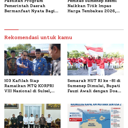
Pastikan Program
Pemkab Sumenep Resmi
Pemerintah Daerah
Naikkan Titik Impas
Bermanfaat Nyata Bagi
Harga Tembakau 2026,
Masyarakat, Bupati
Tembakau Sawah Naik
Sumenep Tinjau Langsung
Tertinggi 5,08 Persen
Budidaya Lele dan Ayam
Petelur di Desa Bataal
Timur
Rekomendasi untuk kamu
103 Kafilah Siap
Semarak HUT RI ke -81 di
Ramaikan MTQ KORPRI
Sumenep Dimulai, Bupati
VIII Nasional di Sulsel,
Fauzi Awali dengan Doa
1.024 Peserta Terdaftar
untuk Korban Kapal
Terbakar