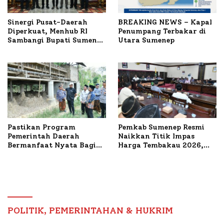
Sinergi Pusat-Daerah
BREAKING NEWS – Kapal
Diperkuat, Menhub RI
Penumpang Terbakar di
Sambangi Bupati Sumenep
Utara Sumenep
Bahas Penanganan KM
Mutiara Sentosa II
Pastikan Program
Pemkab Sumenep Resmi
Pemerintah Daerah
Naikkan Titik Impas
Bermanfaat Nyata Bagi
Harga Tembakau 2026,
Masyarakat, Bupati
Tembakau Sawah Naik
Sumenep Tinjau Langsung
Tertinggi 5,08 Persen
Budidaya Lele dan Ayam
Petelur di Desa Bataal
Timur
POLITIK, PEMERINTAHAN & HUKRIM