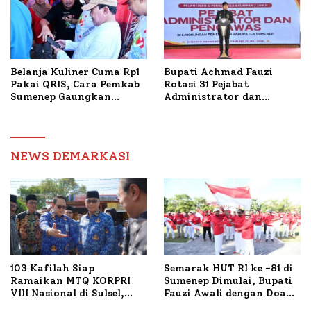
Belanja Kuliner Cuma Rp1
Bupati Achmad Fauzi
Pakai QRIS, Cara Pemkab
Rotasi 31 Pejabat
Sumenep Gaungkan
Administrator dan
Transaksi Digital
Pengawas, Tekankan
Pelayanan dan Reformasi
Birokrasi
NEWS DEMARKASI
103 Kafilah Siap
Semarak HUT RI ke -81 di
Ramaikan MTQ KORPRI
Sumenep Dimulai, Bupati
VIII Nasional di Sulsel,
Fauzi Awali dengan Doa
1.024 Peserta Terdaftar
untuk Korban Kapal