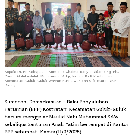
Kepala DKPP Kabupaten Sumenep Chainur Rasyid Didampingi Plt.
Camat Guluk-Guluk Muhammad Sidqi, Kepala BPP Kostratani
Kecamatan Guluk-Guluk Wawan Kurniawan dan Sekretaris DKPP
Deddy
Sumenep, Demarkasi.co – Balai Penyuluhan
Pertanian (BPP) Kostratani Kecamatan Guluk-Guluk
hari ini menggelar Maulid Nabi Muhammad SAW
sekaligus Santunan Anak Yatim bertempat di Kantor
BPP setempat. Kamis (11/9/2025).