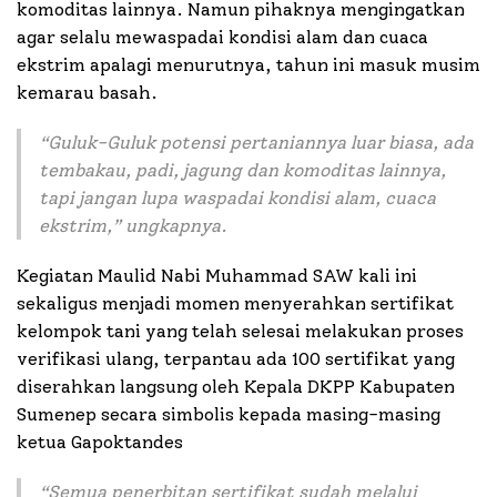
komoditas lainnya. Namun pihaknya mengingatkan
agar selalu mewaspadai kondisi alam dan cuaca
ekstrim apalagi menurutnya, tahun ini masuk musim
kemarau basah.
“
Guluk-Guluk potensi pertaniannya luar biasa, ada
tembakau, padi, jagung dan komoditas lainnya,
tapi jangan lupa waspadai kondisi alam, cuaca
ekstrim,
” ungkapnya.
Kegiatan Maulid Nabi Muhammad SAW kali ini
sekaligus menjadi momen menyerahkan sertifikat
kelompok tani yang telah selesai melakukan proses
verifikasi ulang, terpantau ada 100 sertifikat yang
diserahkan langsung oleh Kepala DKPP Kabupaten
Sumenep secara simbolis kepada masing-masing
ketua Gapoktandes
“Semua penerbitan sertifikat sudah melalui