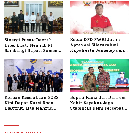
Ketua DPD PWRI Jatim
Sinergi Pusat-Daerah
Apresiasi Silaturahmi
Diperkuat, Menhub RI
Kapolresta Sumenep dan
Sambangi Bupati Sumenep
PWRI, Sebut Kemitraan
Bahas Penanganan KM
Ideal Polri-Pers
Mutiara Sentosa II
Korban Kecelakaan 2022
Bupati Fauzi dan Danrem
Kini Dapat Kursi Roda
Kohir Sepakat Jaga
Elektrik, Lita Mahfud
Stabilitas Demi Percepat
Arifin Komitmen
Pembangunan Sumenep
Dampingi Pengobatan
Nabil