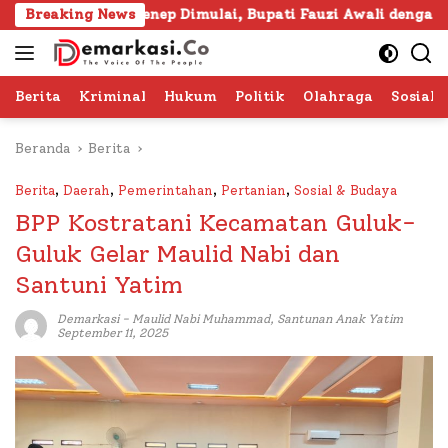
Langsung
Sumenep Dimulai, Bupati Fauzi Awali dengan Doa untuk Korb
Breaking News
ke
konten
Berita
Kriminal
Hukum
Politik
Olahraga
Sosial 
Beranda
Berita
Berita
,
Daerah
,
Pemerintahan
,
Pertanian
,
Sosial & Budaya
BPP Kostratani Kecamatan Guluk-
Guluk Gelar Maulid Nabi dan
Santuni Yatim
Demarkasi
-
Maulid Nabi Muhammad
,
Santunan Anak Yatim
September 11, 2025