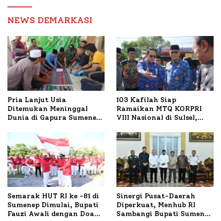
Birokrasi
NEWS DEMARKASI
Pria Lanjut Usia
103 Kafilah Siap
Ditemukan Meninggal
Ramaikan MTQ KORPRI
Dunia di Gapura Sumenep,
VIII Nasional di Sulsel,
Polresta Lakukan Olah
1.024 Peserta Terdaftar
TKP
Semarak HUT RI ke -81 di
Sinergi Pusat-Daerah
Sumenep Dimulai, Bupati
Diperkuat, Menhub RI
Fauzi Awali dengan Doa
Sambangi Bupati Sumenep