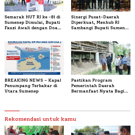
Semarak HUT RI ke -81 di
Sinergi Pusat-Daerah
Sumenep Dimulai, Bupati
Diperkuat, Menhub RI
Fauzi Awali dengan Doa
Sambangi Bupati Sumenep
untuk Korban Kapal
Bahas Penanganan KM
Terbakar
Mutiara Sentosa II
BREAKING NEWS – Kapal
Pastikan Program
Penumpang Terbakar di
Pemerintah Daerah
Utara Sumenep
Bermanfaat Nyata Bagi
Masyarakat, Bupati
Sumenep Tinjau Langsung
Budidaya Lele dan Ayam
Petelur di Desa Bataal
Rekomendasi untuk kamu
Timur