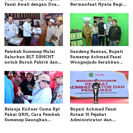
Fauzi Awali dengan Doa
Bermanfaat Nyata Bagi
untuk Korban Kapal
Masyarakat, Bupati
Terbakar
Sumenep Tinjau Langsung
Budidaya Lele dan Ayam
Petelur di Desa Bataal
Timur
Pemkab Sumenep Mulai
Gandeng Baznas, Bupati
Salurkan BLT DBHCHT
Sumenep Achmad Fauzi
untuk Buruh Pabrik dan
Wongsojudo Serahkan
Tani Tembakau
Bantuan Bedah RTLH di
Dua Kecamatan
Belanja Kuliner Cuma Rp1
Bupati Achmad Fauzi
Pakai QRIS, Cara Pemkab
Rotasi 31 Pejabat
Sumenep Gaungkan
Administrator dan
Transaksi Digital
Pengawas, Tekankan
Pelayanan dan Reformasi