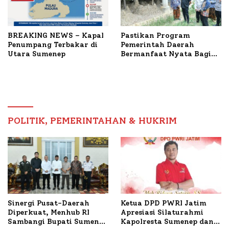
BREAKING NEWS – Kapal
Pastikan Program
Penumpang Terbakar di
Pemerintah Daerah
Utara Sumenep
Bermanfaat Nyata Bagi
Masyarakat, Bupati
Sumenep Tinjau Langsung
Budidaya Lele dan Ayam
Petelur di Desa Bataal
Timur
POLITIK, PEMERINTAHAN & HUKRIM
Ketua DPD PWRI Jatim
Sinergi Pusat-Daerah
Apresiasi Silaturahmi
Diperkuat, Menhub RI
Kapolresta Sumenep dan
Sambangi Bupati Sumenep