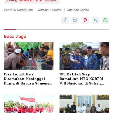
Ruang Isolasi Khusus Campak
Penulis: Holidi/Tim
Editor: Redaksi
Sumber Berita
Baca Juga
Pria Lanjut Usia
103 Kafilah Siap
Ditemukan Meninggal
Ramaikan MTQ KORPRI
Dunia di Gapura Sumenep,
VIII Nasional di Sulsel,
Polresta Lakukan Olah
1.024 Peserta Terdaftar
TKP