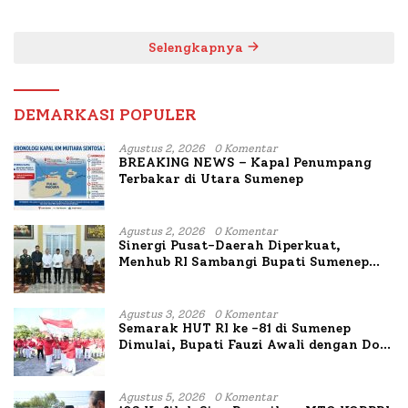
untuk Korban Kapal
Bahas Penanganan KM
Terbakar
Mutiara Sentosa II
Selengkapnya
DEMARKASI POPULER
Agustus 2, 2026
0 Komentar
BREAKING NEWS – Kapal Penumpang
Terbakar di Utara Sumenep
Agustus 2, 2026
0 Komentar
Sinergi Pusat-Daerah Diperkuat,
Menhub RI Sambangi Bupati Sumenep
Bahas Penanganan KM Mutiara Sentosa
II
Agustus 3, 2026
0 Komentar
Semarak HUT RI ke -81 di Sumenep
Dimulai, Bupati Fauzi Awali dengan Doa
untuk Korban Kapal Terbakar
Agustus 5, 2026
0 Komentar