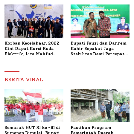
PWRI, Sebut Kemitraan
Bahas Penanganan KM
Ideal Polri-Pers
Mutiara Sentosa II
Korban Kecelakaan 2022
Bupati Fauzi dan Danrem
Kini Dapat Kursi Roda
Kohir Sepakat Jaga
Elektrik, Lita Mahfud
Stabilitas Demi Percepat
Arifin Komitmen
Pembangunan Sumenep
Dampingi Pengobatan
Nabil
BERITA VIRAL
Semarak HUT RI ke -81 di
Pastikan Program
Sumenep Dimulai, Bupati
Pemerintah Daerah