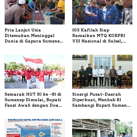
Pria Lanjut Usia
103 Kafilah Siap
Ditemukan Meninggal
Ramaikan MTQ KORPRI
Dunia di Gapura Sumenep,
VIII Nasional di Sulsel,
Polresta Lakukan Olah
1.024 Peserta Terdaftar
TKP
Semarak HUT RI ke -81 di
Sinergi Pusat-Daerah
Sumenep Dimulai, Bupati
Diperkuat, Menhub RI
Fauzi Awali dengan Doa
Sambangi Bupati Sumenep
untuk Korban Kapal
Bahas Penanganan KM
Terbakar
Mutiara Sentosa II