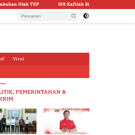
103 Kafilah Siap Ramaikan MTQ KORPRI VIII Nasional di S
if
Viral
LITIK, PEMERINTAHAN &
KRIM