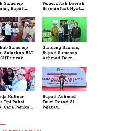
 di Sumenep
Pemerintah Daerah
ulai, Bupati
Bermanfaat Nyata
zi Awali dengan
Bagi Masyarakat,
 untuk Korban
Bupati Sumenep
al Terbakar
Tinjau Langsung
Budidaya Lele dan
Ayam Petelur di
Desa Bataal Timur
kab Sumenep
Gandeng Baznas,
ai Salurkan BLT
Bupati Sumenep
CHT untuk
Achmad Fauzi
uh Pabrik dan
Wongsojudo
i Tembakau
Serahkan Bantuan
Bedah RTLH di Dua
Kecamatan
nja Kuliner
Bupati Achmad
a Rp1 Pakai
Fauzi Rotasi 31
S, Cara Pemkab
Pejabat
enep Gaungkan
Administrator dan
saksi Digital
Pengawas,
Tekankan
Pelayanan dan