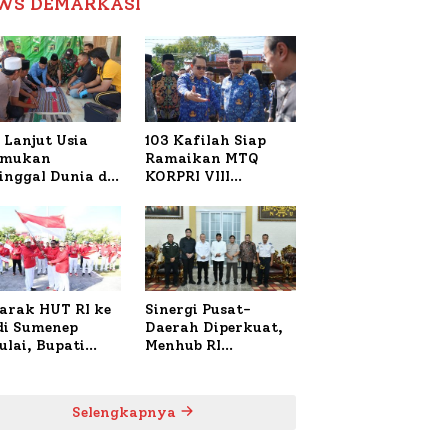
WS DEMARKASI
Reformasi Birokrasi
 Lanjut Usia
103 Kafilah Siap
emukan
Ramaikan MTQ
inggal Dunia di
KORPRI VIII
ura Sumenep,
Nasional di Sulsel,
resta Lakukan
1.024 Peserta
h TKP
Terdaftar
arak HUT RI ke
Sinergi Pusat-
 di Sumenep
Daerah Diperkuat,
ulai, Bupati
Menhub RI
zi Awali dengan
Sambangi Bupati
 untuk Korban
Sumenep Bahas
al Terbakar
Penanganan KM
Selengkapnya
Mutiara Sentosa II