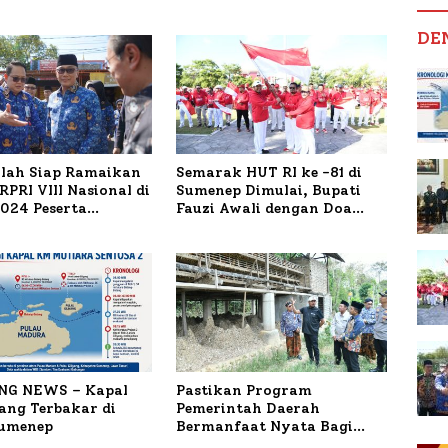
DE
ilah Siap Ramaikan
Semarak HUT RI ke -81 di
PRI VIII Nasional di
Sumenep Dimulai, Bupati
1.024 Peserta
Fauzi Awali dengan Doa
ar
untuk Korban Kapal
Terbakar
NG NEWS – Kapal
Pastikan Program
ng Terbakar di
Pemerintah Daerah
Sumenep
Bermanfaat Nyata Bagi
Masyarakat, Bupati