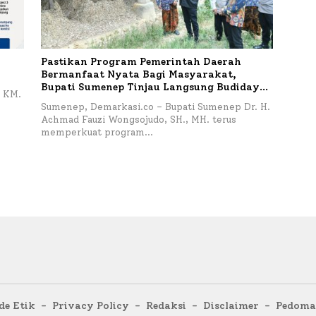
Pastikan Program Pemerintah Daerah
Bermanfaat Nyata Bagi Masyarakat,
Bupati Sumenep Tinjau Langsung Budidaya
 KM.
Lele dan Ayam Petelur di Desa Bataal Timur
Sumenep, Demarkasi.co – Bupati Sumenep Dr. H.
Achmad Fauzi Wongsojudo, SH., MH. terus
memperkuat program…
de Etik
Privacy Policy
Redaksi
Disclaimer
Pedoman