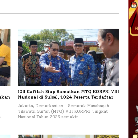
Sumenep Tinjau Langsung
Budidaya Lele dan Ayam
Petelur di Desa Bataal Timur
103 Kafilah Siap Ramaikan MTQ KORPRI VIII
kukan
Nasional di Sulsel, 1.024 Peserta Terdaftar
Jakarta, Demarkasi.co – Semarak Musabaqah
Tilawatil Qur’an (MTQ) VIII KORPRI Tingkat
t
Nasional Tahun 2026 semakin…