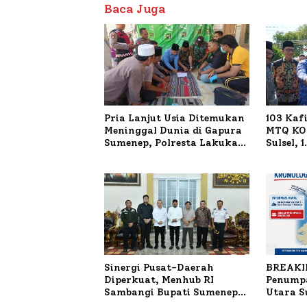
Baca Juga
Pria Lanjut Usia Ditemukan
103 Kaf
Meninggal Dunia di Gapura
MTQ KOR
Sumenep, Polresta Lakukan
Sulsel, 
Olah TKP
Terdaft
Sinergi Pusat-Daerah
BREAKI
Diperkuat, Menhub RI
Penumpa
Sambangi Bupati Sumenep
Utara 
Bahas Penanganan KM