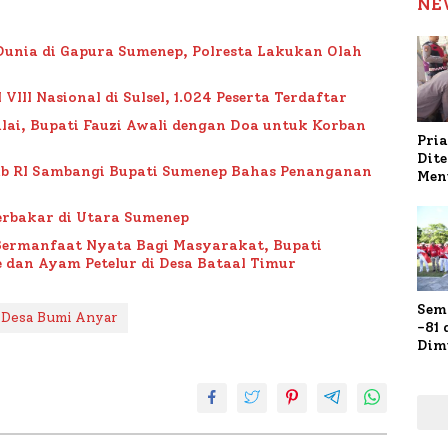
NE
Dunia di Gapura Sumenep, Polresta Lakukan Olah
II Nasional di Sulsel, 1.024 Peserta Terdaftar
lai, Bupati Fauzi Awali dengan Doa untuk Korban
Pria
Dit
ub RI Sambangi Bupati Sumenep Bahas Penanganan
Men
Gap
Pol
rbakar di Utara Sumenep
Ola
Bermanfaat Nyata Bagi Masyarakat, Bupati
 dan Ayam Petelur di Desa Bataal Timur
Sem
Desa Bumi Anyar
-81
Dim
Fau
Doa
Kap