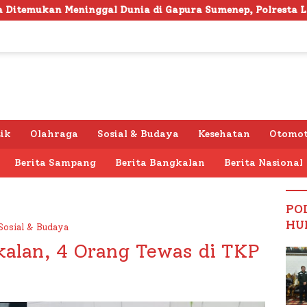
l Dunia di Gapura Sumenep, Polresta Lakukan Olah TKP
tik
Olahraga
Sosial & Budaya
Kesehatan
Otomot
Berita Sampang
Berita Bangkalan
Berita Nasional
PO
HU
Sosial & Budaya
kalan, 4 Orang Tewas di TKP