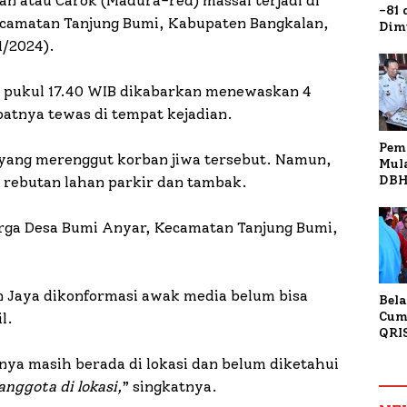
an atau Carok (Madura-red) massal terjadi di
-81
camatan Tanjung Bumi, Kabupaten Bangkalan,
Dim
Fau
1/2024).
Doa
Kap
ar pukul 17.40 WIB dikabarkan menewaskan 4
patnya tewas di tempat kejadian.
Pem
 yang merenggut korban jiwa tersebut. Namun,
Mul
DBH
 rebutan lahan parkir dan tambak.
Bur
Tan
ga Desa Bumi Anyar, Kecamatan Tanjung Bumi,
n Jaya dikonformasi awak media belum bisa
Bela
Cum
l.
QRI
Sum
ya masih berada di lokasi dan belum diketahui
Tran
anggota di lokasi,
” singkatnya.