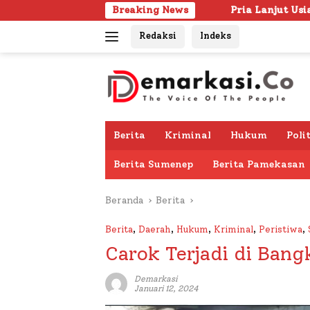
Langsung
Breaking News
Pria Lanjut Usia Ditemukan Meningga
ke
Redaksi
Indeks
konten
Berita
Kriminal
Hukum
Poli
Berita Sumenep
Berita Pamekasan
Beranda
Berita
Berita
,
Daerah
,
Hukum
,
Kriminal
,
Peristiwa
,
Carok Terjadi di Bang
Demarkasi
Januari 12, 2024