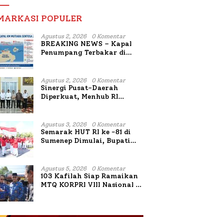
MARKASI POPULER
Agustus 2, 2026
0 Komentar
BREAKING NEWS – Kapal
Penumpang Terbakar di
Utara Sumenep
Agustus 2, 2026
0 Komentar
Sinergi Pusat-Daerah
Diperkuat, Menhub RI
Sambangi Bupati Sumenep
Bahas Penanganan KM
Mutiara Sentosa II
Agustus 3, 2026
0 Komentar
Semarak HUT RI ke -81 di
Sumenep Dimulai, Bupati
Fauzi Awali dengan Doa
untuk Korban Kapal
Terbakar
Agustus 5, 2026
0 Komentar
103 Kafilah Siap Ramaikan
MTQ KORPRI VIII Nasional di
Sulsel, 1.024 Peserta
Terdaftar