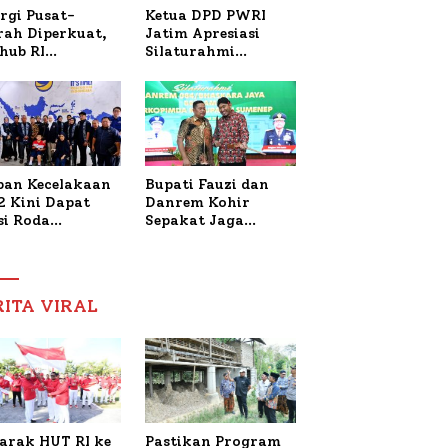
Ketua DPD PWRI
rgi Pusat-
Jatim Apresiasi
rah Diperkuat,
Silaturahmi
hub RI
Kapolresta Sumenep
bangi Bupati
dan PWRI, Sebut
enep Bahas
Kemitraan Ideal
anganan KM
Polri-Pers
ara Sentosa II
ban Kecelakaan
Bupati Fauzi dan
2 Kini Dapat
Danrem Kohir
si Roda
Sepakat Jaga
trik, Lita
Stabilitas Demi
fud Arifin
Percepat
itmen
Pembangunan
pingi
Sumenep
RITA VIRAL
gobatan Nabil
arak HUT RI ke
Pastikan Program