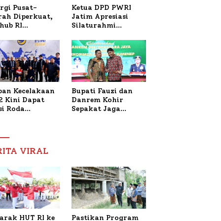
Ketua DPD PWRI
rgi Pusat-
Jatim Apresiasi
rah Diperkuat,
Silaturahmi
hub RI
Kapolresta Sumenep
bangi Bupati
dan PWRI, Sebut
enep Bahas
Kemitraan Ideal
anganan KM
Polri-Pers
ara Sentosa II
ban Kecelakaan
Bupati Fauzi dan
2 Kini Dapat
Danrem Kohir
si Roda
Sepakat Jaga
trik, Lita
Stabilitas Demi
fud Arifin
Percepat
itmen
Pembangunan
pingi
Sumenep
RITA VIRAL
gobatan Nabil
arak HUT RI ke
Pastikan Program