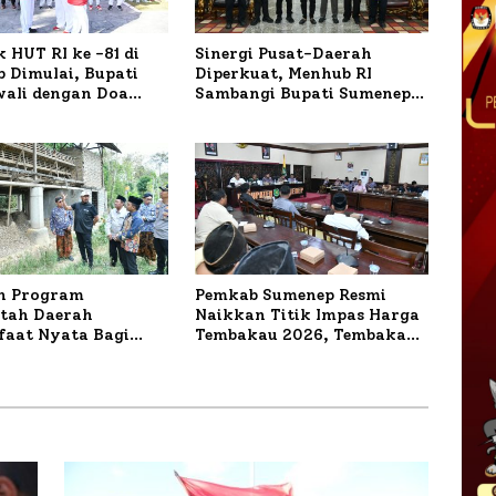
 HUT RI ke -81 di
Sinergi Pusat-Daerah
 Dimulai, Bupati
Diperkuat, Menhub RI
wali dengan Doa
Sambangi Bupati Sumenep
orban Kapal
Bahas Penanganan KM
r
Mutiara Sentosa II
n Program
Pemkab Sumenep Resmi
tah Daerah
Naikkan Titik Impas Harga
aat Nyata Bagi
Tembakau 2026, Tembakau
kat, Bupati
Sawah Naik Tertinggi 5,08
 Tinjau Langsung
Persen
a Lele dan Ayam
 di Desa Bataal Timur