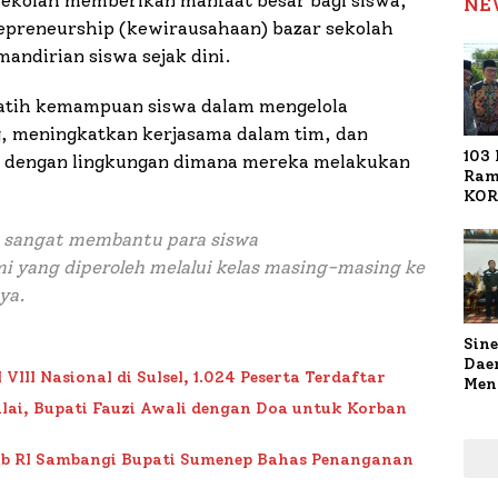
 sekolah memberikan manfaat besar bagi siswa,
NE
epreneurship (kewirausahaan) bazar sekolah
andirian siswa sejak dini.
elatih kemampuan siswa dalam mengelola
g, meningkatkan kerjasama dalam tim, dan
103 
 dengan lingkungan dimana mereka melakukan
Ram
KOR
Nasi
1.02
h sangat membantu para siswa
Ter
 yang diperoleh melalui kelas masing-masing ke
ya.
Sine
Dae
II Nasional di Sulsel, 1.024 Peserta Terdaftar
Men
Sam
lai, Bupati Fauzi Awali dengan Doa untuk Korban
Sum
Pen
ub RI Sambangi Bupati Sumenep Bahas Penanganan
Muti