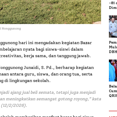
-81
Dim
Fau
Doa
Kap
 1 Nonggunong
Pem
ggunong hari ini mengadakan kegiatan Bazar
Mul
mbelajaran nyata bagi siswa-siswi dalam
DBH
eativitas, kerja sama, dan tanggung jawab.
Bur
Tan
nggunong Junaidi, S. Pd., berharap kegiatan
aan antara guru, siswa, dan orang tua, serta
 di lingkungan sekolah.
Bela
Cum
jadi ajang jual beli semata, tetapi juga menjadi
QRI
an meningkatkan semangat gotong royong
,” kata
Sum
 (12/2/2026).
Tran