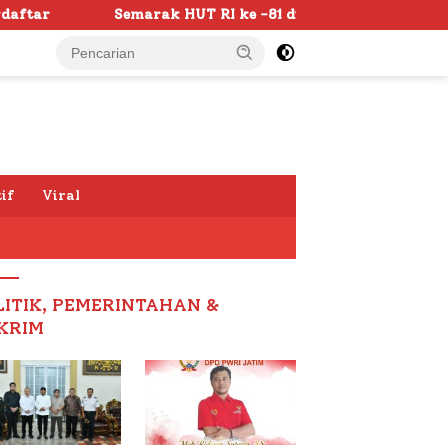
UT RI ke -81 di Sumenep Dimulai, Bupati Fauzi Awali denga
if
Viral
LITIK, PEMERINTAHAN &
KRIM