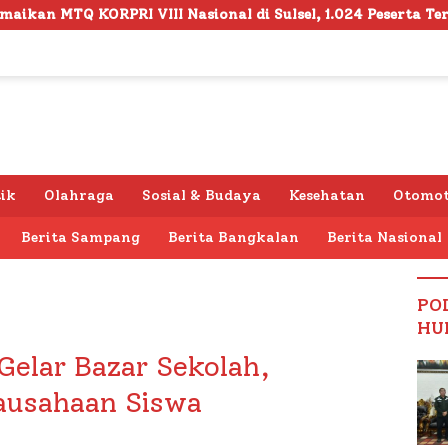
sional di Sulsel, 1.024 Peserta Terdaftar
Semarak H
tik
Olahraga
Sosial & Budaya
Kesehatan
Otomot
Berita Sampang
Berita Bangkalan
Berita Nasional
PO
HU
elar Bazar Sekolah,
ausahaan Siswa