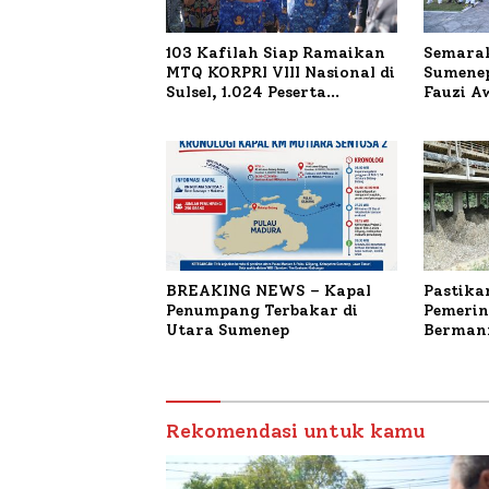
103 Kafilah Siap Ramaikan
Semarak
MTQ KORPRI VIII Nasional di
Sumenep
Sulsel, 1.024 Peserta
Fauzi A
Terdaftar
untuk K
Terbaka
BREAKING NEWS – Kapal
Pastika
Penumpang Terbakar di
Pemerin
Utara Sumenep
Bermanf
Masyara
Sumenep
Budiday
Petelur
Rekomendasi untuk kamu