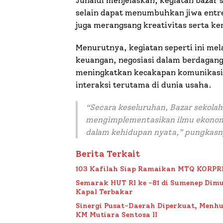
Junaidi menjelaskan, kegiatan bazar
selain dapat menumbuhkan jiwa entr
juga merangsang kreativitas serta kem
Menurutnya, kegiatan seperti ini m
keuangan, negosiasi dalam berdagan
meningkatkan kecakapan komunikasi
interaksi terutama di dunia usaha.
“
Secara keseluruhan, Bazar sekola
mengimplementasikan ilmu ekonomi
dalam kehidupan nyata
,” pungkasn
Berita Terkait
103 Kafilah Siap Ramaikan MTQ KORPRI VI
Semarak HUT RI ke -81 di Sumenep Dimu
Kapal Terbakar
Sinergi Pusat-Daerah Diperkuat, Menh
KM Mutiara Sentosa II