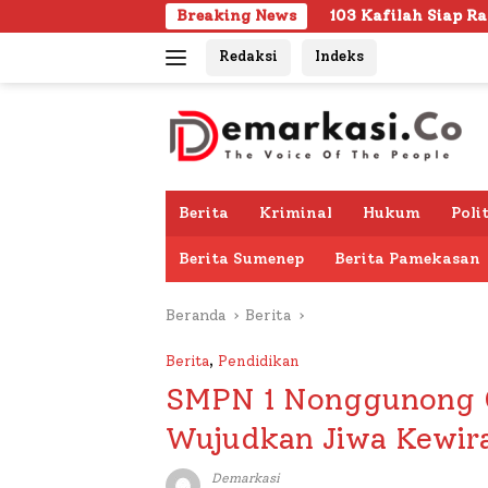
Langsung
103 Kafilah Siap Ramaikan MTQ KORPRI VIII Na
Breaking News
ke
Redaksi
Indeks
konten
Berita
Kriminal
Hukum
Poli
Berita Sumenep
Berita Pamekasan
Beranda
Berita
Berita
,
Pendidikan
SMPN 1 Nonggunong G
Wujudkan Jiwa Kewir
Demarkasi