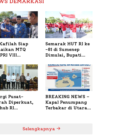
WS DEMARKASI
Reformasi Birokrasi
Kafilah Siap
Semarak HUT RI ke
aikan MTQ
-81 di Sumenep
PRI VIII
Dimulai, Bupati
onal di Sulsel,
Fauzi Awali dengan
4 Peserta
Doa untuk Korban
daftar
Kapal Terbakar
rgi Pusat-
BREAKING NEWS –
rah Diperkuat,
Kapal Penumpang
hub RI
Terbakar di Utara
bangi Bupati
Sumenep
enep Bahas
anganan KM
Selengkapnya
ara Sentosa II