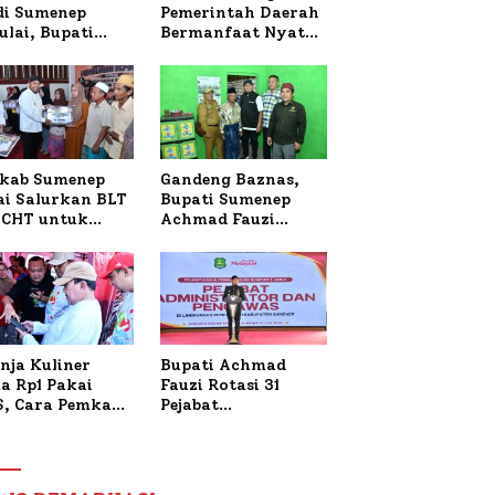
 di Sumenep
Pemerintah Daerah
ulai, Bupati
Bermanfaat Nyata
zi Awali dengan
Bagi Masyarakat,
 untuk Korban
Bupati Sumenep
al Terbakar
Tinjau Langsung
Budidaya Lele dan
Ayam Petelur di
Desa Bataal Timur
kab Sumenep
Gandeng Baznas,
ai Salurkan BLT
Bupati Sumenep
CHT untuk
Achmad Fauzi
uh Pabrik dan
Wongsojudo
i Tembakau
Serahkan Bantuan
Bedah RTLH di Dua
Kecamatan
nja Kuliner
Bupati Achmad
a Rp1 Pakai
Fauzi Rotasi 31
S, Cara Pemkab
Pejabat
enep Gaungkan
Administrator dan
saksi Digital
Pengawas,
Tekankan
Pelayanan dan