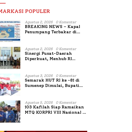
MARKASI POPULER
Agustus 2, 2026
0 Komentar
BREAKING NEWS – Kapal
Penumpang Terbakar di
Utara Sumenep
Agustus 2, 2026
0 Komentar
Sinergi Pusat-Daerah
Diperkuat, Menhub RI
Sambangi Bupati Sumenep
Bahas Penanganan KM
Mutiara Sentosa II
Agustus 3, 2026
0 Komentar
Semarak HUT RI ke -81 di
Sumenep Dimulai, Bupati
Fauzi Awali dengan Doa
untuk Korban Kapal
Terbakar
Agustus 5, 2026
0 Komentar
103 Kafilah Siap Ramaikan
MTQ KORPRI VIII Nasional di
Sulsel, 1.024 Peserta
Terdaftar