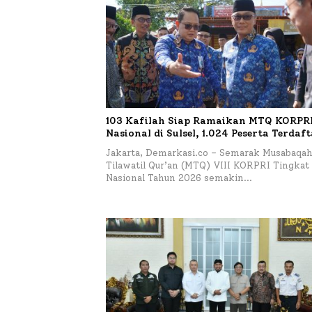
103 Kafilah Siap Ramaikan MTQ KORPRI 
Nasional di Sulsel, 1.024 Peserta Terdaf
Jakarta, Demarkasi.co – Semarak Musabaqa
Tilawatil Qur’an (MTQ) VIII KORPRI Tingkat
Nasional Tahun 2026 semakin…